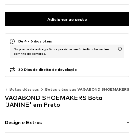
Adicionar ao cesto
De 4 - 6 dias úteis
Os prazos de entrega finais previstos serão indicados no teu
carrinho de compras.
30 Dias de direito de devolução
as
Botas clássicas
Botas clássicas VAGABOND SHOEMAKERS
VAGABOND SHOEMAKERS Bota
'JANINE' em Preto
Design e Extras