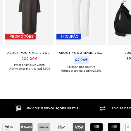
PROMOÇÕES
CUPÃO
ABOUT YOU X MARIE VON BEHRENS
ABOUT YOU X MARIE VON BEHRENS
SUR
209,00€
69
44,96€
Preço original: 249,00€
Preço original: 89,90€
Último preço mais baixo:
83,60€
Último preço mais baixo:
27,96€
NVIOS* E DEVOLUÇÕES GRÁTIS
30 DIAS DE DIREITO DE DEVO