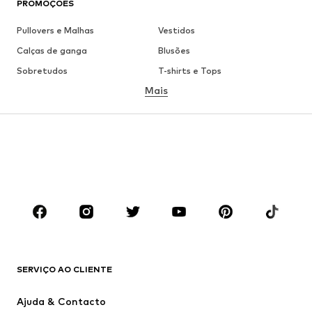
PROMOÇÕES
Pullovers e Malhas
Vestidos
Calças de ganga
Blusões
Sobretudos
T-shirts e Tops
Mais
Calças
Roupa interior
Saias
Blusas e Túnicas
Camisolas
Blazers
Roupa de banho
Macacões
Tamanhos grandes
Roupa de maternidade
Sapatos
Desporto
Acessórios
Premium
ROUPA
SERVIÇO AO CLIENTE
Novidades
Trending
Vestidos
Calças e Calções de ganga
Ajuda & Contacto
T-shirts e Tops
Calças e Calções