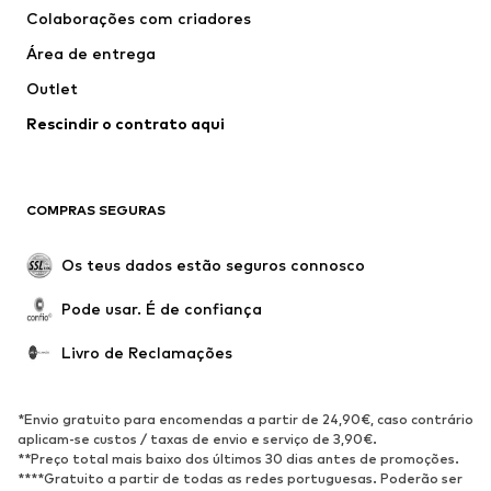
Colaborações com criadores
Casacos
Pullovers e Malhas
Área de entrega
Roupa interior
Blusas e Túnicas
Outlet
Sobretudos
Saias
Rescindir o contrato aqui
Roupa de banho
Sweatshirts e Hoodies
Blazers e coletes
Macacões
Tamanhos grandes
Maternidade
COMPRAS SEGURAS
Ocasiões
Exclusivo
Upcycling
Os teus dados estão seguros connosco
SAPATOS
Pode usar. É de confiança
Novidades
Trending
Livro de Reclamações
Sapatilhas
Botins
Sapatos Clássicos e Saltos
Botas
*Envio gratuito para encomendas a partir de 24,90€, caso contrário
altos
aplicam-se custos / taxas de envio e serviço de 3,90€.
**Preço total mais baixo dos últimos 30 dias antes de promoções.
Sandálias
Sapatos baixos
****Gratuito a partir de todas as redes portuguesas. Poderão ser