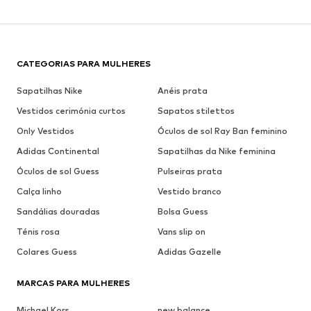
CATEGORIAS PARA MULHERES
Sapatilhas Nike
Anéis prata
Vestidos cerimónia curtos
Sapatos stilettos
Only Vestidos
Óculos de sol Ray Ban feminino
Adidas Continental
Sapatilhas da Nike feminina
Óculos de sol Guess
Pulseiras prata
Calça linho
Vestido branco
Sandálias douradas
Bolsa Guess
Ténis rosa
Vans slip on
Colares Guess
Adidas Gazelle
MARCAS PARA MULHERES
Michael Kors
new balance