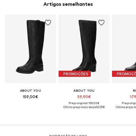
Saber mais
Artigos semelhantes
PROMOÇÕES
PROMOÇ
ABOUT YOU
ABOUT YOU
M
159,00€
59,90€
17
Preço original: 159,00€
Preço orig
Último preço mais baixo:
53,91€
Último preço m