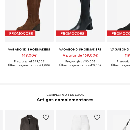
PROMOÇÕES
PROMOÇÕES
PROMOÇ
VAGABOND SHOEMAKERS
VAGABOND SHOEMAKERS
VAGABOND
149,00€
A partir de 169,00€
11
Preço original: 249,00€
Preço original: 190,00€
Preço orig
Último preço mais baixo:
74,00€
Último preço mais baixo:
169,00€
Último preço m
COMPLETA O TEU LOOK
Artigos complementares