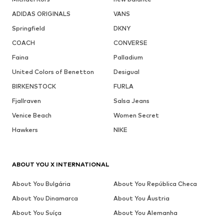
ADIDAS ORIGINALS
VANS
Springfield
DKNY
COACH
CONVERSE
Faina
Palladium
United Colors of Benetton
Desigual
BIRKENSTOCK
FURLA
Fjallraven
Salsa Jeans
Venice Beach
Women Secret
Hawkers
NIKE
ABOUT YOU X INTERNATIONAL
About You Bulgária
About You República Checa
About You Dinamarca
About You Áustria
About You Suíça
About You Alemanha