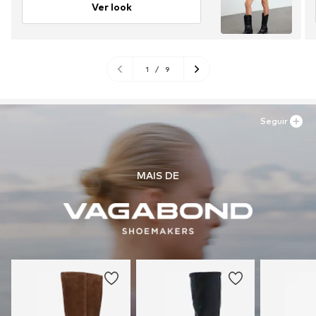
Ver look
1
/
9
Seguir
MAIS DE