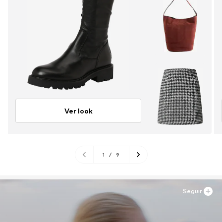
Ver look
1
/
9
Seguir