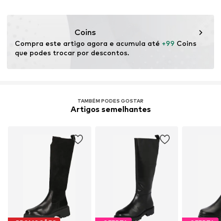
Este produto contém material proveniente de processos
de produção com utilização limitada de produtos
químicos.
Coins
Compra este artigo agora e acumula até 
+99
 Coins 
Certificação & licença
que podes trocar por descontos.
bluesign® PRODUCT
Saber mais
TAMBÉM PODES GOSTAR
Artigos semelhantes