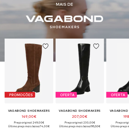
MAIS DE
PROMOÇÕES
OFERTA
OFERTA
VAGABOND SHOEMAKERS
VAGABOND SHOEMAKERS
VAGABOND
149,00€
207,00€
19
Preço original: 249,00€
Preço original: 230,00€
Preço orig
Último preço mais baixo:
74,00€
Último preço mais baixo:
195,50€
Último preço m