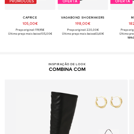
PROMOÇÕES
OFERTA
OFERTA
CAPRICE
VAGABOND SHOEMAKERS
M
105,00€
198,00€
18
Preço original: 119,95€
Preço original: 220,00€
Preço orig
Último preço mais baixo:
105,00€
Último preço mais baixo:
63,60€
Último pre
189,
INSPIRAÇÃO DE LOOK
COMBINA COM