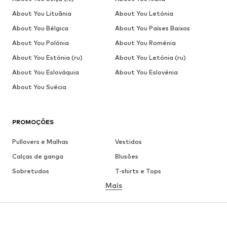
About You Lituânia
About You Letónia
About You Bélgica
About You Países Baixos
About You Polónia
About You Roménia
About You Estónia (ru)
About You Letónia (ru)
About You Eslováquia
About You Eslovénia
About You Suécia
PROMOÇÕES
Pullovers e Malhas
Vestidos
Calças de ganga
Blusões
Sobretudos
T-shirts e Tops
Mais
Calças
Roupa interior
Saias
Blusas e Túnicas
Camisolas
Blazers