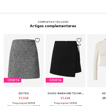
COMPLETA O TEU LOOK
Artigos complementares
OFERTA
OFERTA
EDITED
GUIDO MARIA KRETSCHMER WOMEN
ED
37,03€
37,43€
29
Preço original: 59,90€
Preço original: 49,90€