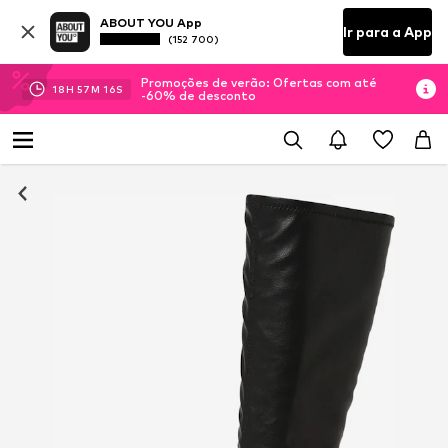
ABOUT YOU App
Ir para a App
(152 700)
Promoções de verão: Ofertas com até
18
H
57
M
15
S
-60% de desconto