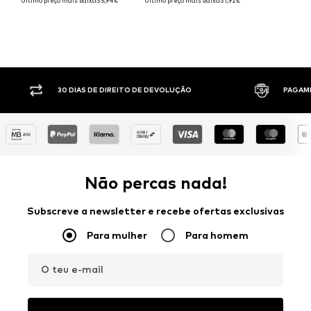
Último preço mais baixo:
35,94€
Último preço mais baixo:
31,92€
30 DIAS DE DIREITO DE DEVOLUÇÃO
PAGAM
Não percas nada!
Subscreve a newsletter e recebe ofertas exclusivas
Para mulher
Para homem
O teu e-mail