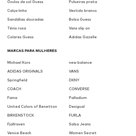
Óculos de sol Guess
Pulseiras prata
Calça linho
Vestido branco
Sandálias douradas
Bolsa Guess
Ténis rosa
Vans slip on
Colares Guess
Adidas Gazelle
MARCAS PARA MULHERES
Michael Kors
new balance
ADIDAS ORIGINALS
VANS
Springfield
DKNY
COACH
CONVERSE
Faina
Palladium
United Colors of Benetton
Desigual
BIRKENSTOCK
FURLA
Fjallraven
Salsa Jeans
Venice Beach
Women Secret