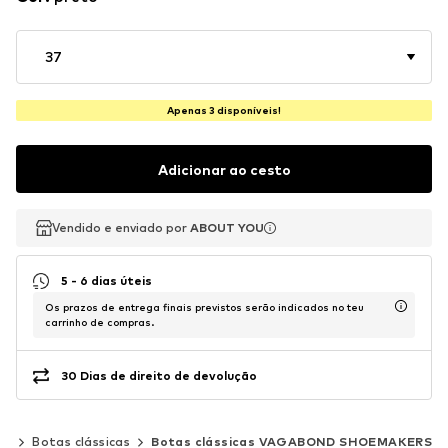
37
Apenas 3 disponíveis!
Adicionar ao cesto
Vendido e enviado por
Vendido e enviado por
ABOUT YOU
ABOUT YOU
5 - 6 dias úteis
Os prazos de entrega finais previstos serão indicados no teu
carrinho de compras.
30 Dias de direito de devolução
as
Botas clássicas
Botas clássicas VAGABOND SHOEMAKERS