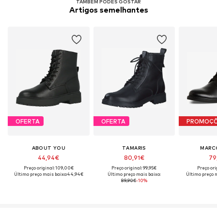
TAMBÉM PODES GOSTAR
Artigos semelhantes
OFERTA
OFERTA
PROMOÇ
ABOUT YOU
TAMARIS
MARC
44,94€
80,91€
79
Preço original: 109,00€
Preço original: 99,95€
Preço ori
Último preço mais baixo:
44,94€
Último preço mais baixo:
Último preço m
89,90€
-10%