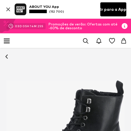
ABOUT YOU App
Ir para a App
(152 700)
Promoções de verão: Ofertas com até
03
D
05
H
14
M
25
S
-60% de desconto