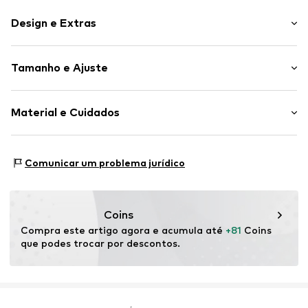
Design e Extras
Simples
Tamanho e Ajuste
Couro
Ponta redonda
Altura do tacão: Tacão plano (0-3 cm)
Couro liso
Material e Cuidados
Atacadores
Tabela de tamanhos
Warm gefüttert
Material superior: Couro
Comunicar um problema jurídico
Artigo n º.
VAG0978001000001
Forro e sola interna: Poliéster - PES (reciclado)
Sola exterior: Borracha natural
Contém partes não-têxteis de origem animal: sim
Coins
Compra este artigo agora e acumula até 
+81
 Coins 
que podes trocar por descontos.