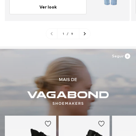
Ver look
1
/
9
Seguir
MAIS DE