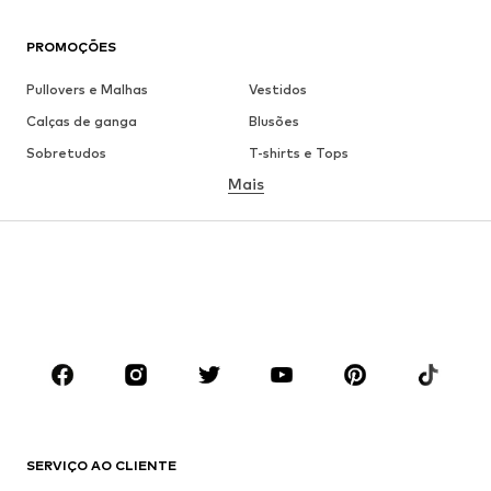
PROMOÇÕES
Pullovers e Malhas
Vestidos
Calças de ganga
Blusões
Sobretudos
T-shirts e Tops
Mais
Calças
Roupa interior
Saias
Blusas e Túnicas
Camisolas
Blazers
Roupa de banho
Macacões
Tamanhos grandes
Roupa de maternidade
Sapatos
Desporto
Acessórios
Premium
ROUPA
SERVIÇO AO CLIENTE
Novidades
Trending