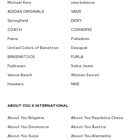
Michael Kors
new balance
ADIDAS ORIGINALS
VANS
Springfield
DKNY
COACH
CONVERSE
Faina
Palladium
United Colors of Benetton
Desigual
BIRKENSTOCK
FURLA
Fjallraven
Salsa Jeans
Venice Beach
Women Secret
Hawkers
NIKE
ABOUT YOU X INTERNATIONAL
About You Bulgária
About You República Checa
About You Dinamarca
About You Áustria
About You Suíça
About You Alemanha