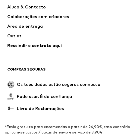
Vestidos
Calças e Calções de ganga
Ajuda & Contacto
T-shirts e Tops
Calças e Calções
Colaborações com criadores
Casacos
Pullovers e Malhas
Área de entrega
Roupa interior
Blusas e Túnicas
Outlet
Sobretudos
Saias
Rescindir o contrato aqui
Roupa de banho
Sweatshirts e Hoodies
Blazers e coletes
Macacões
Tamanhos grandes
Maternidade
COMPRAS SEGURAS
Ocasiões
Exclusivo
Upcycling
Os teus dados estão seguros connosco
SAPATOS
Pode usar. É de confiança
Novidades
Trending
Livro de Reclamações
Sapatilhas
Botins
Sapatos Clássicos e Saltos
Botas
*Envio gratuito para encomendas a partir de 24,90€, caso contrário
altos
aplicam-se custos / taxas de envio e serviço de 3,90€.