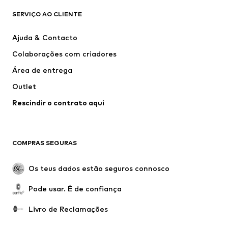
SERVIÇO AO CLIENTE
Novidades
Trending
Vestidos
Calças e Calções de ganga
Ajuda & Contacto
T-shirts e Tops
Calças e Calções
Colaborações com criadores
Casacos
Pullovers e Malhas
Área de entrega
Roupa interior
Blusas e Túnicas
Outlet
Sobretudos
Saias
Rescindir o contrato aqui
Roupa de banho
Sweatshirts e Hoodies
Blazers e coletes
Macacões
Tamanhos grandes
Maternidade
COMPRAS SEGURAS
Ocasiões
Exclusivo
Upcycling
Os teus dados estão seguros connosco
SAPATOS
Pode usar. É de confiança
Novidades
Trending
Livro de Reclamações
Sapatilhas
Botins