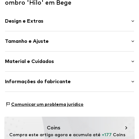
ombro 'Hilo' em Bege
Design e Extras
Simples
Tamanho e Ajuste
Couro
Compartimento principal espaçoso
Comprimento da alça: Alça pequena
Comprimento ajustável
Material e Cuidados
Costura tom sobre tom
Camurça
Material superior: Couro
Informações do fabricante
Fecho de correr
Forro: Têxtil
Artigo n º.
VAG2387001000001
Vagabond International AB
Contém partes não-têxteis de origem animal: sim
BOX 521
País de origem: Índia
Comunicar um problema jurídico
43219 Varberg
SE
www.vagabond.com
Coins
Compra este artigo agora e acumula até 
+177
 Coins 