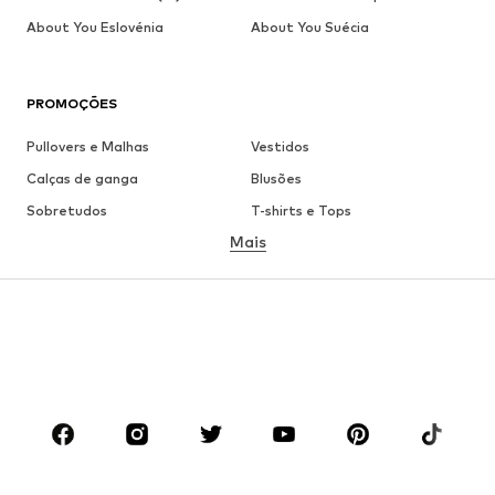
About You Eslovénia
About You Suécia
PROMOÇÕES
Pullovers e Malhas
Vestidos
Calças de ganga
Blusões
Sobretudos
T-shirts e Tops
Mais
Calças
Roupa interior
Saias
Blusas e Túnicas
Camisolas
Blazers
Roupa de banho
Macacões
Tamanhos grandes
Roupa de maternidade
Sapatos
Desporto
Acessórios
Premium
ROUPA