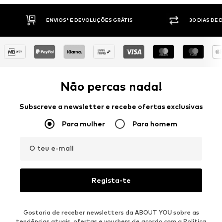
ENVIOS* E DEVOLUÇÕES GRÁTIS
30 DIAS DE 
Não percas nada!
Subscreve a newsletter e recebe ofertas exclusivas
Para mulher
Para homem
O teu e-mail
Regista-te
Gostaria de receber newsletters da ABOUT YOU sobre as
tendências atuais, ofertas e vouchers de acordo com a
Política