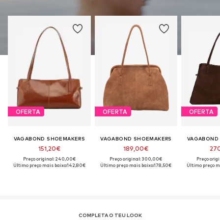
OFERTA
OFERTA
OFERTA
VAGABOND SHOEMAKERS
VAGABOND SHOEMAKERS
VAGABOND
151,20€
189,00€
27
Preço original: 240,00€
Preço original: 300,00€
Preço orig
Último preço mais baixo:
142,80€
Último preço mais baixo:
178,50€
Último preço m
COMPLETA O TEU LOOK