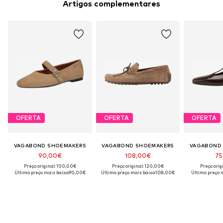
Artigos complementares
OFERTA
OFERTA
OFERTA
VAGABOND SHOEMAKERS
VAGABOND SHOEMAKERS
VAGABOND
90,00€
108,00€
75
Preço original: 100,00€
Preço original: 120,00€
Preço orig
Último preço mais baixo:
90,00€
Último preço mais baixo:
108,00€
Último preço m