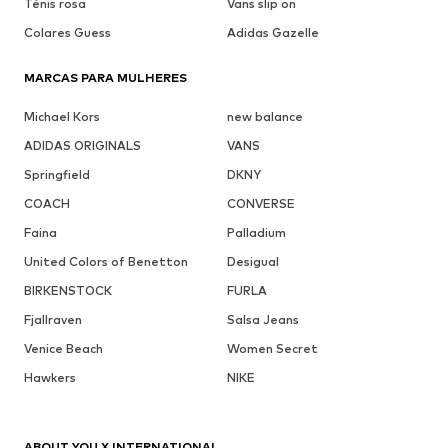
Ténis rosa
Vans slip on
Colares Guess
Adidas Gazelle
MARCAS PARA MULHERES
Michael Kors
new balance
ADIDAS ORIGINALS
VANS
Springfield
DKNY
COACH
CONVERSE
Faina
Palladium
United Colors of Benetton
Desigual
BIRKENSTOCK
FURLA
Fjallraven
Salsa Jeans
Venice Beach
Women Secret
Hawkers
NIKE
ABOUT YOU X INTERNATIONAL