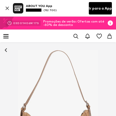
ABOUT YOU App
Ir para a App
(152 700)
Promoções de verão: Ofertas com até
03
D
01
H
06
M
16
S
-60% de desconto