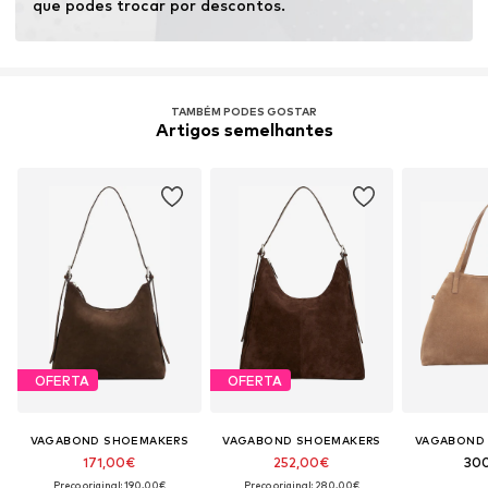
que podes trocar por descontos.
TAMBÉM PODES GOSTAR
Artigos semelhantes
OFERTA
OFERTA
VAGABOND SHOEMAKERS
VAGABOND SHOEMAKERS
VAGABOND
171,00€
252,00€
30
Preço original: 190,00€
Preço original: 280,00€