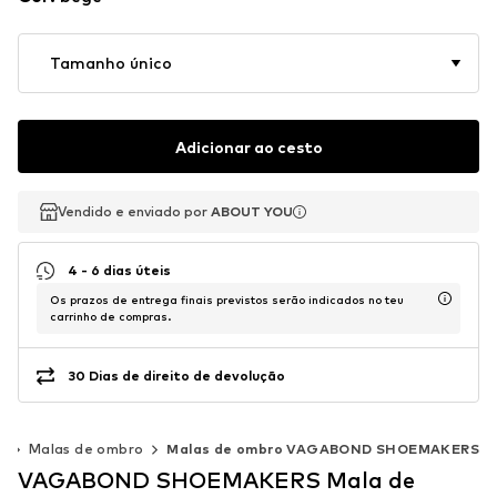
Tamanho único
Adicionar ao cesto
Vendido e enviado por
Vendido e enviado por
ABOUT YOU
ABOUT YOU
4 - 6 dias úteis
Os prazos de entrega finais previstos serão indicados no teu
carrinho de compras.
30 Dias de direito de devolução
s
Malas de ombro
Malas de ombro VAGABOND SHOEMAKERS
VAGABOND SHOEMAKERS Mala de