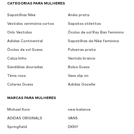
CATEGORIAS PARA MULHERES
Sapatilhas Nike
Anéis prata
Vestidos cerimónia curtos
Sapatos stilettos
Only Vestidos
Óculos de sol Ray Ban feminino
Adidas Continental
Sapatilhas da Nike feminina
Óculos de sol Guess
Pulseiras prata
Calça linho
Vestido branco
Sandálias douradas
Bolsa Guess
Ténis rosa
Vans slip on
Colares Guess
Adidas Gazelle
MARCAS PARA MULHERES
Michael Kors
new balance
ADIDAS ORIGINALS
VANS
Springfield
DKNY