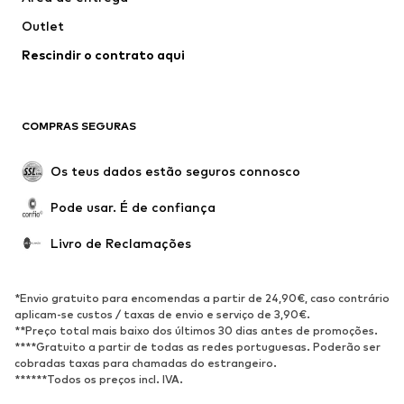
Roupa interior
Blusas e Túnicas
Outlet
Sobretudos
Saias
Rescindir o contrato aqui
Roupa de banho
Sweatshirts e Hoodies
Blazers e coletes
Macacões
Tamanhos grandes
Maternidade
COMPRAS SEGURAS
Ocasiões
Exclusivo
Upcycling
Os teus dados estão seguros connosco
SAPATOS
Pode usar. É de confiança
Novidades
Trending
Livro de Reclamações
Sapatilhas
Botins
Sapatos Clássicos e Saltos
Botas
*Envio gratuito para encomendas a partir de 24,90€, caso contrário
altos
aplicam-se custos / taxas de envio e serviço de 3,90€.
**Preço total mais baixo dos últimos 30 dias antes de promoções.
Sandálias
Sapatos baixos
****Gratuito a partir de todas as redes portuguesas. Poderão ser
cobradas taxas para chamadas do estrangeiro.
Sapatilhas de desporto
Sabrinas
******Todos os preços incl. IVA.
Sapatos abertos
Pantufas