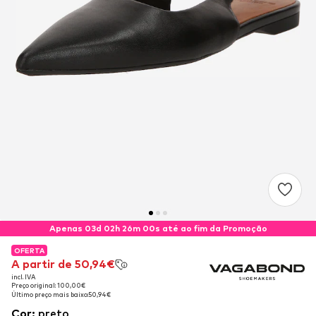
Apenas 03d 02h 26m 00s até ao fim da Promoção
OFERTA
OFERTA
A partir de 50,94€
A partir de 50,94€
incl. IVA
incl. IVA
Preço original: 100,00€
Preço original: 100,00€
Último preço mais baixo:
Último preço mais baixo:
50,94€
50,94€
Cor
:
preto