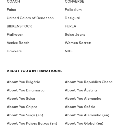
COACH
CONVERSE
Faina
Palladium
United Colors of Benetton
Desigual
BIRKENSTOCK
FURLA
Fjallraven
Salsa Jeans
Venice Beach
Women Secret
Hawkers
NIKE
ABOUT YOU X INTERNATIONAL
About You Bulgária
About You República Checa
About You Dinamarca
About You Áustria
About You Suíça
About You Alemanha
About You Chipre
About You Grécia
About You Suiça (en)
About You Alemanha (en)
About You Países Baixos (en)
About You Global (en)