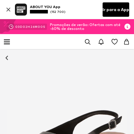
ABOUT YOU App
Ir para a App
(152 700)
Promoções de verão: Ofertas com até
03
D
02
H
25
M
59
S
-60% de desconto