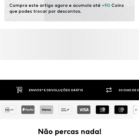
químicos.
Compra este artigo agora e acumula até 
+90
 Coins 
que podes trocar por descontos.
Saber mais
ENVIOS* E DEVOLUÇÕES GRÁTIS
30 DIAS DE
Não percas nada!