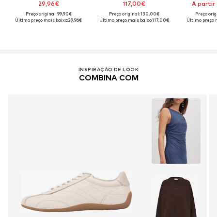
29,96€
117,00€
A partir
Preço original: 99,90€
Preço original: 130,00€
Preço orig
Último preço mais baixo:
29,96€
Último preço mais baixo:
117,00€
Último preço 
INSPIRAÇÃO DE LOOK
COMBINA COM