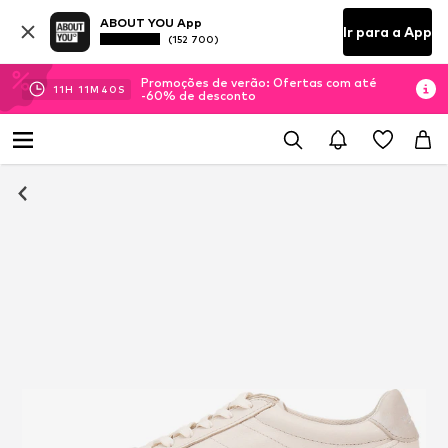
ABOUT YOU App
Ir para a App
(152 700)
Promoções de verão: Ofertas com até
11
H
11
M
39
S
-60% de desconto