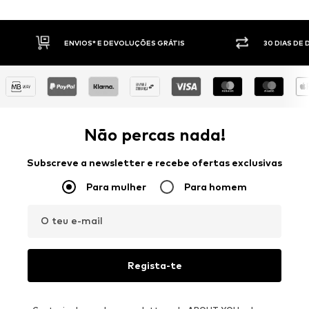
ENVIOS* E DEVOLUÇÕES GRÁTIS
30 DIAS DE 
Não percas nada!
Subscreve a newsletter e recebe ofertas exclusivas
Para mulher
Para homem
O teu e-mail
Regista-te