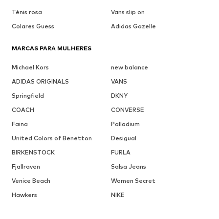
Ténis rosa
Vans slip on
Colares Guess
Adidas Gazelle
MARCAS PARA MULHERES
Michael Kors
new balance
ADIDAS ORIGINALS
VANS
Springfield
DKNY
COACH
CONVERSE
Faina
Palladium
United Colors of Benetton
Desigual
BIRKENSTOCK
FURLA
Fjallraven
Salsa Jeans
Venice Beach
Women Secret
Hawkers
NIKE