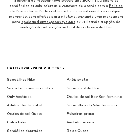
Gostaria de receber newsletters da ABOUT YOU sobre as
tendências atuais, ofertas e vouchers de acordo com a
Política
de Privacidade
. Podes retirar o teu consentimento a qualquer
momento, com efeitos para o futuro, enviando uma mensagem
para
apoioaocliente@aboutyou.pt
ou utilizando a opção de
anulação da subscrição no final de cada newsletter.
CATEGORIAS PARA MULHERES
Sapatilhas Nike
Anéis prata
Vestidos cerimónia curtos
Sapatos stilettos
Only Vestidos
Óculos de sol Ray Ban feminino
Adidas Continental
Sapatilhas da Nike feminina
Óculos de sol Guess
Pulseiras prata
Calça linho
Vestido branco
Sandálias douradas
Bolsa Guess