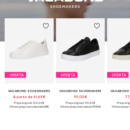
OFERTA
OFERTA
OFERTA
VAGABOND SHOEMAKERS
VAGABOND SHOEMAKERS
VAGABOND
A partir de 61,69€
99,00€
77
Preço original: 120,00€
Preço original: 110,00€
Preço orig
Último preço mais baixo:
61,69€
Último preço mais baixo:
79,90€
Último preço 