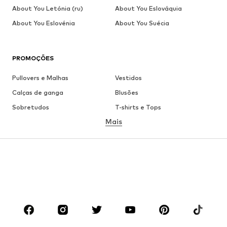
About You Letónia (ru)
About You Eslováquia
About You Eslovénia
About You Suécia
PROMOÇÕES
Pullovers e Malhas
Vestidos
Calças de ganga
Blusões
Sobretudos
T-shirts e Tops
Mais
Calças
Roupa interior
Saias
Blusas e Túnicas
Camisolas
Blazers
Roupa de banho
Macacões
Tamanhos grandes
Roupa de maternidade
Sapatos
Desporto
Acessórios
Premium