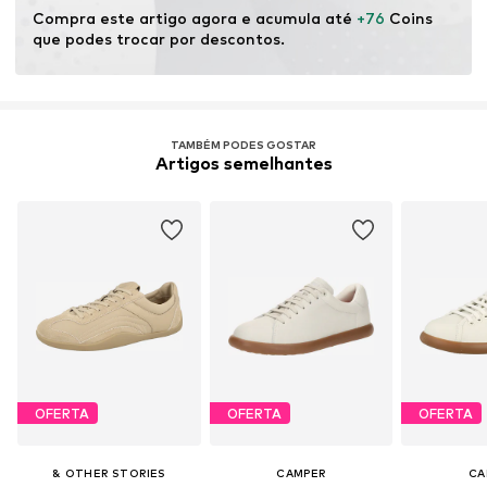
Compra este artigo agora e acumula até 
+76
 Coins 
que podes trocar por descontos.
TAMBÉM PODES GOSTAR
Artigos semelhantes
OFERTA
OFERTA
OFERTA
& OTHER STORIES
CAMPER
CA