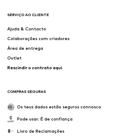
ROUPA
SERVIÇO AO CLIENTE
Novidades
Trending
Vestidos
Calças e Calções de ganga
Ajuda & Contacto
T-shirts e Tops
Calças e Calções
Colaborações com criadores
Casacos
Pullovers e Malhas
Área de entrega
Roupa interior
Blusas e Túnicas
Outlet
Sobretudos
Saias
Rescindir o contrato aqui
Roupa de banho
Sweatshirts e Hoodies
Blazers e coletes
Macacões
Tamanhos grandes
Maternidade
COMPRAS SEGURAS
Ocasiões
Exclusivo
Upcycling
Os teus dados estão seguros connosco
SAPATOS
Pode usar. É de confiança
Novidades
Trending
Livro de Reclamações