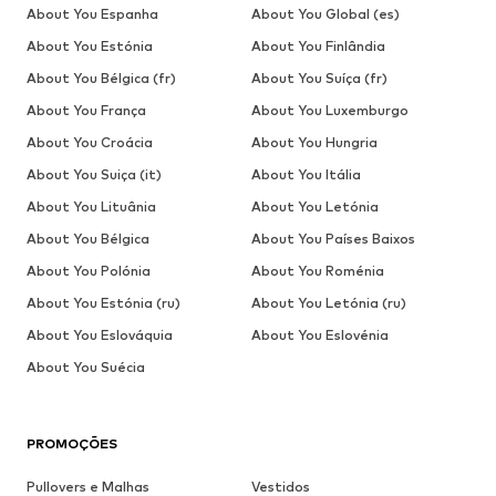
OFERTA
OFERTA
OFERTA
OFERTA
OFERTA
VAGABOND SHOEMAKERS
ONLY
TRENDYOL
ZADIG & VOLTAIRE
TRENDYOL
JDY
96,00€
18,83€
40,41€
345,00€
21,51€
23,92€
Preço
Preço
Preço
Preço
Preço
original:
original:
original:
original:
original:
120,00€
26,90€
44,90€
34,90€
29,90€
Último
Último
Último
Último
Último
preço
preço
preço
preço
preço
mais
mais
mais
mais
mais
baixo:
baixo:
baixo:
baixo:
baixo:
108,00€
-11%
14,34€
38,17€
20,94€
25,42€
-6%
COMPLETA O TEU LOOK
Artigos complementares