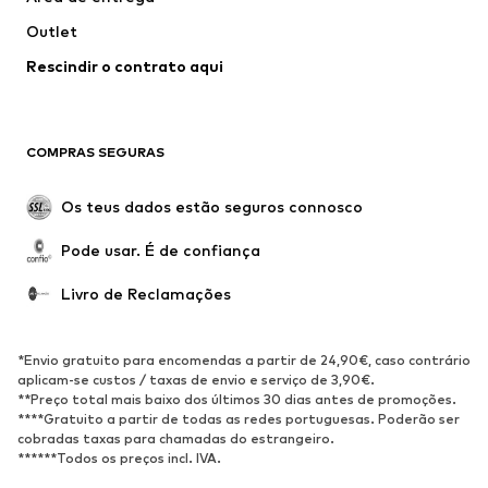
Não percas nada!
Subscreve a newsletter e recebe ofertas exclusivas
Para mulher
Para homem
O teu e-mail
Regista-te
Gostaria de receber newsletters da ABOUT YOU sobre as
tendências atuais, ofertas e vouchers de acordo com a
Política
de Privacidade
. Podes retirar o teu consentimento a qualquer
momento, com efeitos para o futuro, enviando uma mensagem
para
apoioaocliente@aboutyou.pt
ou utilizando a opção de
anulação da subscrição no final de cada newsletter.