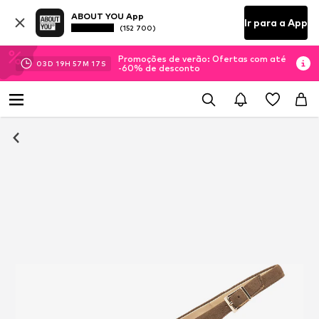
ABOUT YOU App
Ir para a App
(152 700)
Promoções de verão: Ofertas com até
03
D
19
H
57
M
16
S
-60% de desconto