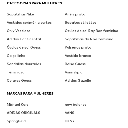
Ver look
1
/
9