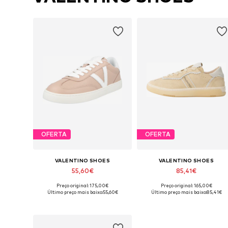
OFERTA
OFERTA
VALENTINO SHOES
VALENTINO SHOES
55,60€
85,41€
Preço original: 175,00€
Preço original: 165,00€
Tamanhos disponíveis: 37, 38, 39, 40
Tamanhos disponíveis: 39
Último preço mais baixo:
55,60€
Último preço mais baixo:
85,41€
Adicionar ao cesto
Adicionar ao cesto