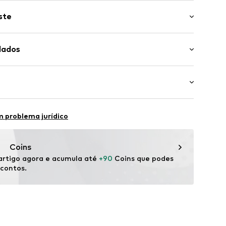
om logo
ste
da
ão: Tacão plano (0-3 cm)
e 7 buracos
dados
il
nhos
Label Flag
Material superior: Pele de bezerro
vel
rna: Couro
a: Casual
 problema jurídico
terior: Plástico
088001000003
ão-têxteis de origem animal: sim
 Bangladesh
Coins
rtigo agora e acumula até 
+90
 Coins que podes 
scontos.