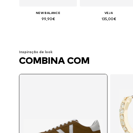
NEW BALANCE
VEJA
99,90€
135,00€
Disponível em vários tamanhos
Tamanhos disponíveis: 37, 38, 3
Adicionar ao cesto
Adicionar ao cesto
Inspiração de look
COMBINA COM