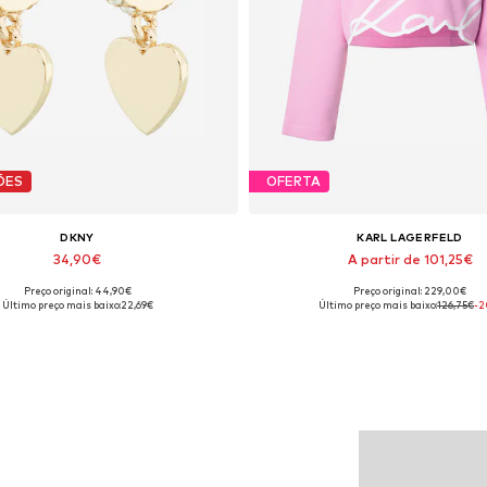
ÕES
OFERTA
DKNY
KARL LAGERFELD
34,90€
A partir de 101,25€
Preço original: 44,90€
Preço original: 229,00€
manhos disponíveis: One Size
Tamanhos disponíveis: S, X
Último preço mais baixo:
22,69€
Último preço mais baixo:
126,75€
-
Adicionar ao cesto
Adicionar ao cesto