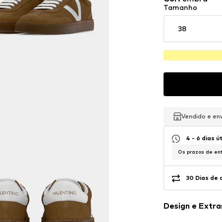
Tamanho
38
Vendido e en
Vendido e en
Vendido e en
4 - 6 dias ú
Os prazos de ent
30 Dias de 
Design e Extra