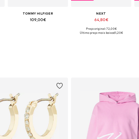
TOMMY HILFIGER
NEXT
109,00€
64,80€
Preço original: 72,00€
9, 40, 41
Tamanhos disponíveis: 36, 37, 38, 39, 40, 41
Disponível em vários tamanhos
Último preço mais baixo:
61,20€
Adicionar ao cesto
Adicionar ao cesto