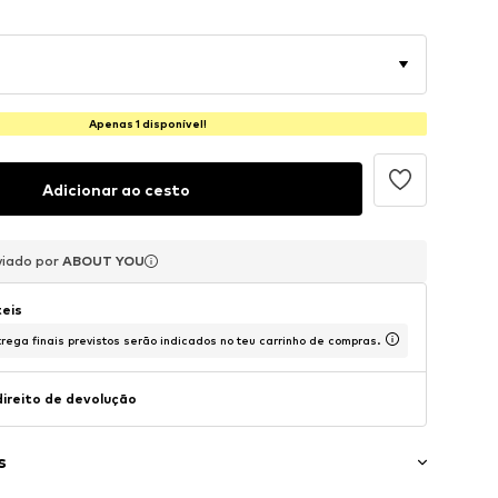
Apenas 1 disponível!
Adicionar ao cesto
viado por
viado por
viado por
ABOUT YOU
ABOUT YOU
ABOUT YOU
teis
rega finais previstos serão indicados no teu carrinho de compras.
direito de devolução
s