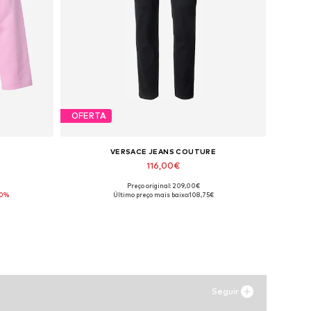
OFERTA
VERSACE JEANS COUTURE
116,00€
Preço original: 209,00€
L
Tamanhos disponíveis: 28, 30
20%
Último preço mais baixo:
108,75€
Adicionar ao cesto
Seguir