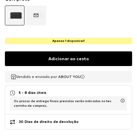
Apenas 1 disponível!
Adicionar ao cesto
Vendido e enviado por
Vendido e enviado por
ABOUT YOU
ABOUT YOU
5 - 8 dias úteis
Os prazos de entrega finais previstos serão indicados no teu
carrinho de compras.
30 Dias de direito de devolução