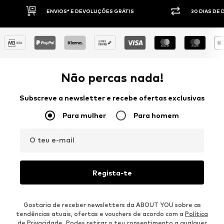
IS
30 DIAS DE DIREITO DE DEVOLUÇÃO
Não percas nada!
Subscreve a newsletter e recebe ofertas exclusivas
Para mulher
Para homem
O teu e-mail
Regista-te
Gostaria de receber newsletters da ABOUT YOU sobre as
tendências atuais, ofertas e vouchers de acordo com a
Política
de Privacidade
. Podes retirar o teu consentimento a qualquer