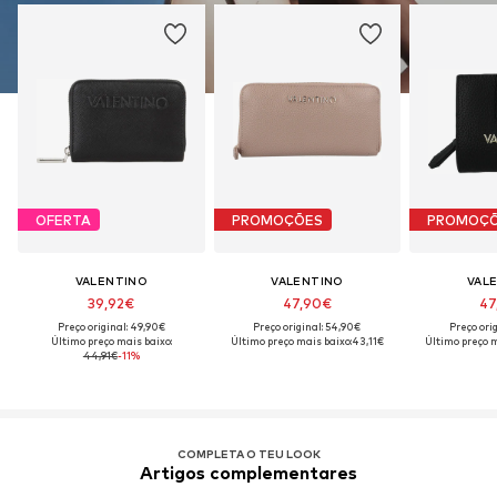
OFERTA
PROMOÇÕES
PROMOÇ
VALENTINO
VALENTINO
VAL
39,92€
47,90€
47
Preço original: 49,90€
Preço original: 54,90€
Preço ori
Último preço mais baixo:
Último preço mais baixo:
43,11€
Último preço m
44,91€
-11%
COMPLETA O TEU LOOK
Artigos complementares