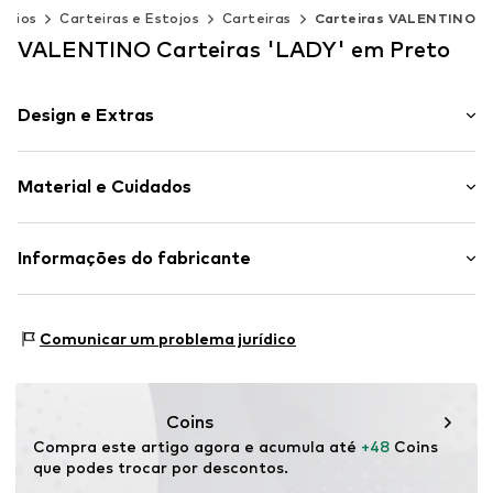
órios
Carteiras e Estojos
Carteiras
Carteiras VALENTINO
VALENTINO Carteiras 'LADY' em Preto
Design e Extras
Simples
Material e Cuidados
Ranhuras de cartões
Compartimento de moedas
Costura tom sobre tom
Material superior: Poliuretano - PU (reciclado)
Informações do fabricante
Estampagem de etiquetas
Material interior: Poliéster - PES
Fecho de correr
Miriade S.p.A.
País de origem: China
Piazza dei Martiri 30
Comunicar um problema jurídico
Artigo n º.
VAL2186001000001
80121 Napoli
IT
help@miriade.com
Coins
Compra este artigo agora e acumula até 
+48
 Coins 
que podes trocar por descontos.