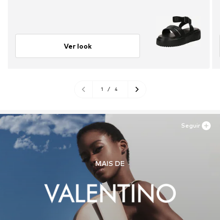
Ver look
1
/
4
Seguir
MAIS DE