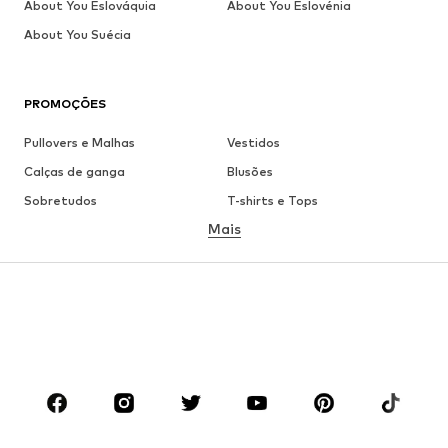
About You Eslováquia
About You Eslovénia
About You Suécia
PROMOÇÕES
Pullovers e Malhas
Vestidos
Calças de ganga
Blusões
Sobretudos
T-shirts e Tops
Mais
Calças
Roupa interior
Saias
Blusas e Túnicas
Camisolas
Blazers
Roupa de banho
Macacões
Tamanhos grandes
Roupa de maternidade
Sapatos
Desporto
Acessórios
Premium