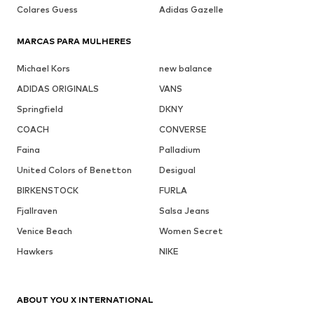
Colares Guess
Adidas Gazelle
MARCAS PARA MULHERES
Michael Kors
new balance
ADIDAS ORIGINALS
VANS
Springfield
DKNY
COACH
CONVERSE
Faina
Palladium
United Colors of Benetton
Desigual
BIRKENSTOCK
FURLA
Fjallraven
Salsa Jeans
Venice Beach
Women Secret
Hawkers
NIKE
ABOUT YOU X INTERNATIONAL