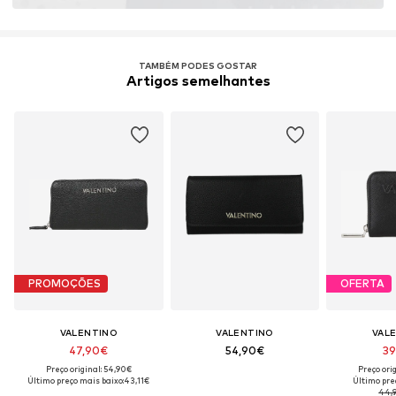
TAMBÉM PODES GOSTAR
Artigos semelhantes
PROMOÇÕES
OFERTA
VALENTINO
VALENTINO
VAL
47,90€
54,90€
39
Preço original: 54,90€
Preço ori
Último preço mais baixo:
43,11€
Último pre
44,