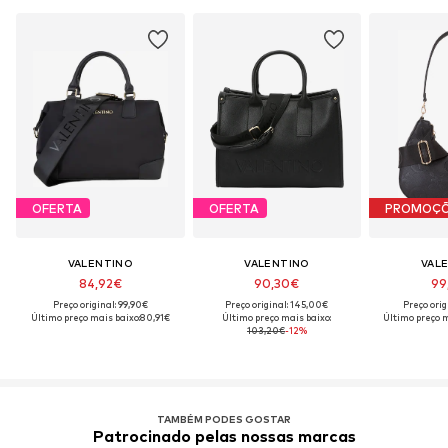
OFERTA
OFERTA
PROMOÇ
VALENTINO
VALENTINO
VAL
84,92€
90,30€
99
Preço original: 99,90€
Preço original: 145,00€
Preço orig
Último preço mais baixo:
80,91€
Último preço mais baixo:
Último preço m
103,20€
-12%
TAMBÉM PODES GOSTAR
Patrocinado pelas nossas marcas