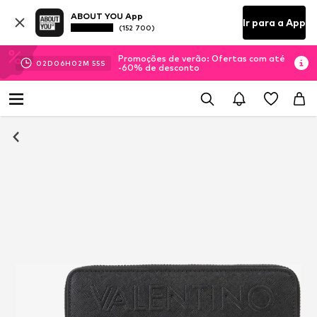
ABOUT YOU App
Ir para a App
(152 700)
Promoções de verão: Ofertas com até
02
D
06
H
02
M
55
S
-60% de desconto