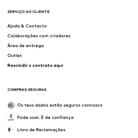
ROUPA
SERVIÇO AO CLIENTE
Novidades
Trending
Vestidos
Calças e Calções de ganga
Ajuda & Contacto
T-shirts e Tops
Calças e Calções
Colaborações com criadores
Casacos
Pullovers e Malhas
Área de entrega
Roupa interior
Blusas e Túnicas
Outlet
Sobretudos
Saias
Rescindir o contrato aqui
Roupa de banho
Sweatshirts e Hoodies
Blazers e coletes
Macacões
Tamanhos grandes
Maternidade
COMPRAS SEGURAS
Ocasiões
Exclusivo
Upcycling
Os teus dados estão seguros connosco
SAPATOS
Pode usar. É de confiança
Novidades
Trending
Livro de Reclamações
Sapatilhas
Botins