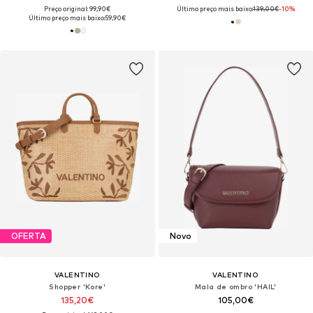
Preço original: 99,90€
Último preço mais baixo:
139,00€
-10%
Último preço mais baixo:
59,90€
OFERTA
Novo
VALENTINO
VALENTINO
Shopper 'Kore'
Mala de ombro 'HAIL'
135,20€
105,00€