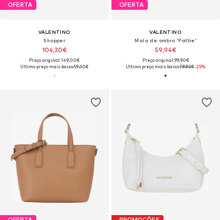
OFERTA
OFERTA
VALENTINO
VALENTINO
Shopper
Mala de ombro 'Pattie'
104,30€
59,94€
Preço original: 149,00€
Preço original: 99,90€
Último preço mais baixo:
59,60€
Último preço mais baixo:
79,92€
-25%
OFERTA
PROMOÇÕES