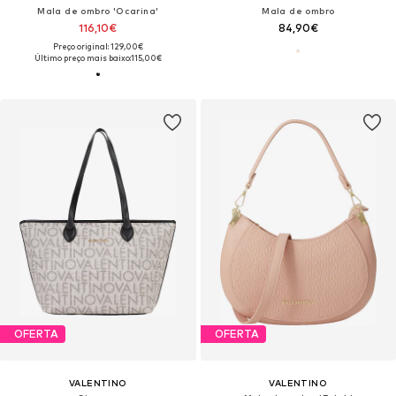
Mala de ombro 'Ocarina'
Mala de ombro
116,10€
84,90€
Preço original: 129,00€
Último preço mais baixo:
115,00€
OFERTA
OFERTA
VALENTINO
VALENTINO