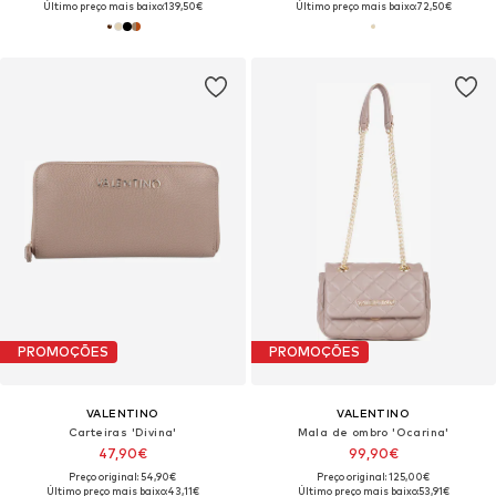
Último preço mais baixo:
139,50€
Último preço mais baixo:
72,50€
PROMOÇÕES
PROMOÇÕES
VALENTINO
VALENTINO
Carteiras 'Divina'
Mala de ombro 'Ocarina'
47,90€
99,90€
Preço original: 54,90€
Preço original: 125,00€
Último preço mais baixo:
43,11€
Último preço mais baixo:
53,91€