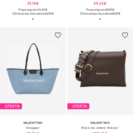
29,19€
59,42€
Preço original: 54,90€
Preço original: 69,90€
Último preço mais baixo:
26,94€
Último preço mais baixo:
56,91€
OFERTA
OFERTA
VALENTINO
VALENTINO
Shopper
Mala de ombro 'Alexia'