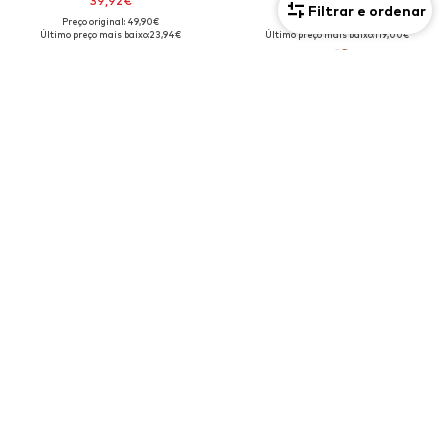
39,92€
129,00€
Filtrar e ordenar
Preço original: 49,90€
Preço original: 149,00€
Último preço mais baixo:
23,94€
Último preço mais baixo:
119,00€
OFERTA
VALENTINO
VALENTINO
Shopper
Carteiras 'Alexia'
77,40€
54,90€