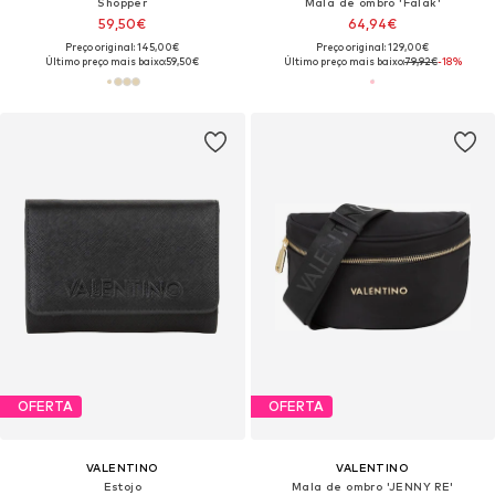
Shopper
Mala de ombro 'Falak'
59,50€
64,94€
Preço original: 145,00€
Preço original: 129,00€
Último preço mais baixo:
59,50€
Último preço mais baixo:
79,92€
-18%
OFERTA
OFERTA
VALENTINO
VALENTINO
Estojo
Mala de ombro 'JENNY RE'