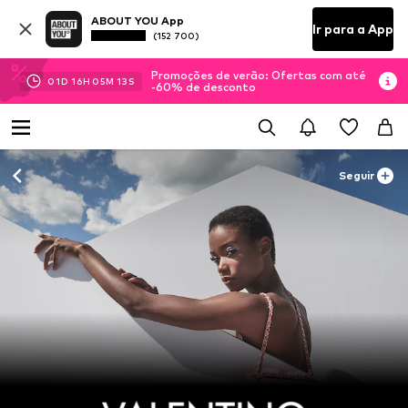
ABOUT YOU App
Ir para a App
(152 700)
Promoções de verão: Ofertas com até
01
D
16
H
05
M
11
S
-60% de desconto
Seguir