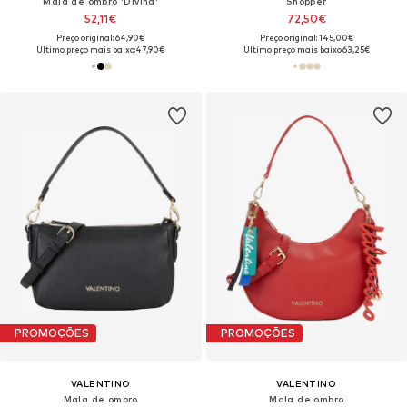
Mala de ombro 'Divina'
Shopper
52,11€
72,50€
Preço original: 64,90€
Preço original: 145,00€
Último preço mais baixo:
47,90€
Último preço mais baixo:
63,25€
PROMOÇÕES
PROMOÇÕES
VALENTINO
VALENTINO
Mala de ombro
Mala de ombro