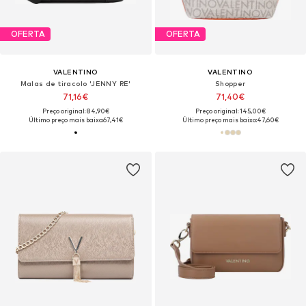
OFERTA
OFERTA
VALENTINO
VALENTINO
Malas de tiracolo 'JENNY RE'
Shopper
71,16€
71,40€
Preço original: 84,90€
Preço original: 145,00€
Último preço mais baixo:
67,41€
Último preço mais baixo:
47,60€