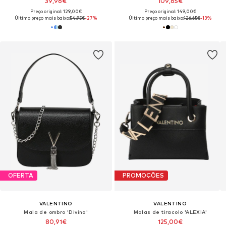
39,96€
109,65€
Preço original: 129,00€
Preço original: 149,00€
Último preço mais baixo:
54,95€
-27%
Último preço mais baixo:
126,65€
-13%
OFERTA
PROMOÇÕES
VALENTINO
VALENTINO
Mala de ombro 'Divina'
Malas de tiracolo 'ALEXIA'
80,91€
125,00€