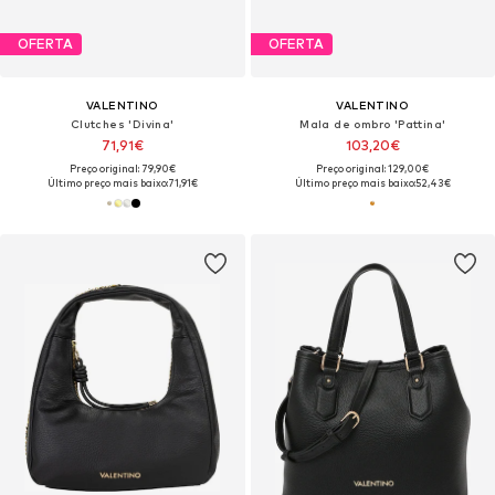
OFERTA
OFERTA
VALENTINO
VALENTINO
Clutches 'Divina'
Mala de ombro 'Pattina'
71,91€
103,20€
Preço original: 79,90€
Preço original: 129,00€
Último preço mais baixo:
71,91€
Último preço mais baixo:
52,43€