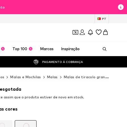
nto
PT
Top 100
Marcas
Inspiração
PAGAMENTO À COBRANÇA 
ios
Malas e Mochilas
Malas
Malas de tiracolo grandes
Mala
 esgotada
 assim que o produto estiver de novo em stock.
as cores