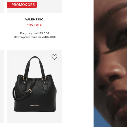
PROMOÇÕES
VALENTINO
109,00€
Preço original: 139,00€
e
Tamanhos disponíveis: One Size
Último preço mais baixo:
109,00€
Adicionar ao cesto