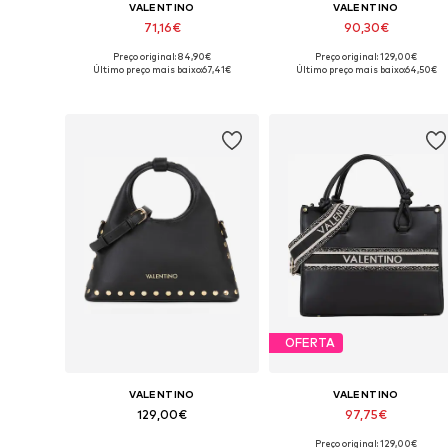
VALENTINO
VALENTINO
71,16€
90,30€
Preço original: 84,90€
Preço original: 129,00€
Tamanhos disponíveis: One Size
Tamanhos disponíveis: One Siz
Último preço mais baixo:
67,41€
Último preço mais baixo:
64,50€
Adicionar ao cesto
Adicionar ao cesto
OFERTA
VALENTINO
VALENTINO
129,00€
97,75€
Preço original: 129,00€