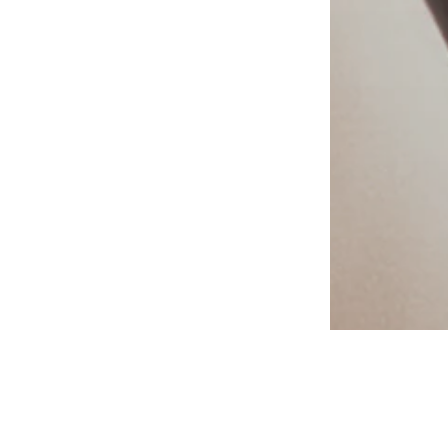
e
Tamanhos disponíveis: One Size
Adicionar ao cesto