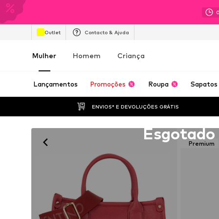
Outlet
Contacto & Ajuda
Mulher
Homem
Criança
Lançamentos
Promoções
Roupa
Sapatos
ENVIOS* E DEVOLUÇÕES GRÁTIS
Infelizmente esgotado
Esgotado
Premium