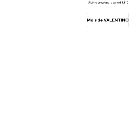
Tamanhos disponíveis: One Size
Tamanhos disponíveis: One Siz
Último preço mais baixo:
89,91€
Adicionar ao cesto
Adicionar ao cesto
Mais de VALENTINO