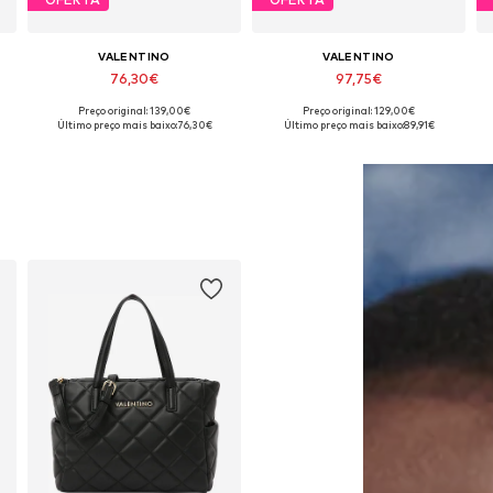
VALENTINO
VALENTINO
76,30€
97,75€
Preço original: 139,00€
Preço original: 129,00€
e
Tamanhos disponíveis: One Size
Tamanhos disponíveis: One Size
Último preço mais baixo:
76,30€
Último preço mais baixo:
89,91€
Adicionar ao cesto
Adicionar ao cesto