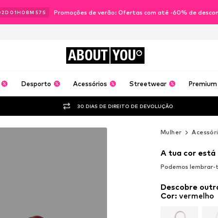
Promoções de verão: Ofertas com até -60% de desco
02
D
01
H
08
M
55
S
ABOUT
YOU
Desporto
Acessórios
Streetwear
Premium
30 DIAS DE DIREITO DE DEVOLUÇÃO
Mulher
Acessór
A tua cor está
Podemos lembrar-te
Descobre outr
Cor
:
vermelho