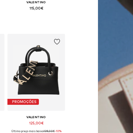
VALENTINO
115,00€
e
Tamanhos disponíveis: One Size
Adicionar ao cesto
PROMOÇÕES
VALENTINO
125,00€
Último preço mais baixo:
139,00€
-10%