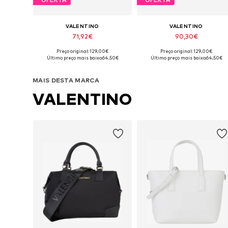
VALENTINO
VALENTINO
71,92€
90,30€
Preço original: 129,00€
Preço original: 129,00€
Tamanhos disponíveis: One Size
Tamanhos disponíveis: One Siz
Último preço mais baixo:
64,50€
Último preço mais baixo:
64,50€
Adicionar ao cesto
Adicionar ao cesto
MAIS DESTA MARCA
VALENTINO