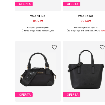
OFERTA
OFERTA
VALENTINO
VALENTINO
84,92€
80,50€
Preço original: 99,90€
Preço original: 129,00€
Tamanhos disponíveis: One Size
Tamanhos disponíveis: One Siz
Último preço mais baixo:
80,91€
Último preço mais baixo:
92,00€
-12%
Adicionar ao cesto
Adicionar ao cesto
OFERTA
OFERTA