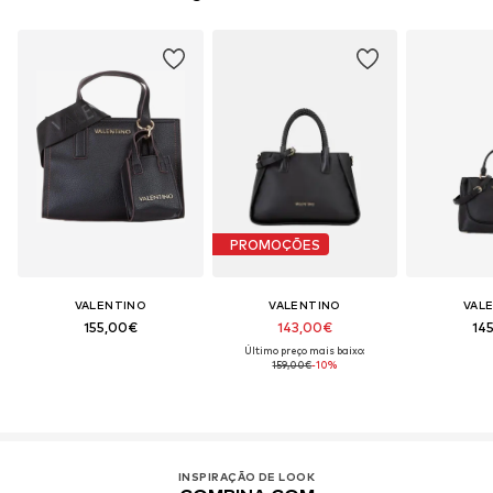
PROMOÇÕES
VALENTINO
VALENTINO
VAL
155,00€
143,00€
14
Último preço mais baixo:
159,00€
-10%
INSPIRAÇÃO DE LOOK