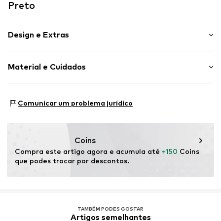
Preto
Design e Extras
Simples
Material e Cuidados
Fecho de correr
Artigo n º.
LB036830
Material: Poliuretano (AppleSkin™)
Comunicar um problema jurídico
Coins
Compra este artigo agora e acumula até 
+150
 Coins 
que podes trocar por descontos.
TAMBÉM PODES GOSTAR
Artigos semelhantes