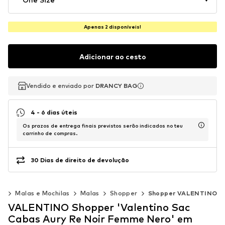
Apenas 2 disponíveis!
Adicionar ao cesto
Vendido e enviado por
Vendido e enviado por
DRANCY BAG
DRANCY BAG
4 - 6 dias úteis
Os prazos de entrega finais previstos serão indicados no teu
carrinho de compras.
30 Dias de direito de devolução
os
Malas e Mochilas
Malas
Shopper
Shopper VALENTINO
VALENTINO Shopper 'Valentino Sac
Cabas Aury Re Noir Femme Nero' em