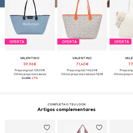
OFERTA
OFERTA
OFERTA
VALENTINO
VALENTINO
VAL
39,96€
71,40€
77
Preço original: 129,00€
Preço original: 145,00€
Preço orig
Último preço mais baixo:
Último preço mais baixo:
47,60€
Último preço m
54,95€
-27%
COMPLETA O TEU LOOK
Artigos complementares