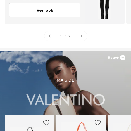
Ver look
1
/
9
Seguir
MAIS DE