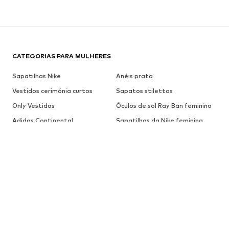
CATEGORIAS PARA MULHERES
Sapatilhas Nike
Anéis prata
Vestidos cerimónia curtos
Sapatos stilettos
Only Vestidos
Óculos de sol Ray Ban feminino
Adidas Continental
Sapatilhas da Nike feminina
Óculos de sol Guess
Pulseiras prata
Calça linho
Vestido branco
Sandálias douradas
Bolsa Guess
Ténis rosa
Vans slip on
Colares Guess
Adidas Gazelle
MARCAS PARA MULHERES