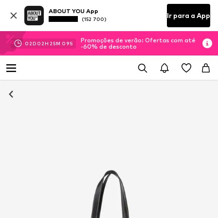
ABOUT YOU App
Ir para a App
(152 700)
Promoções de verão: Ofertas com até
02
D
02
H
25
M
08
S
-60% de desconto