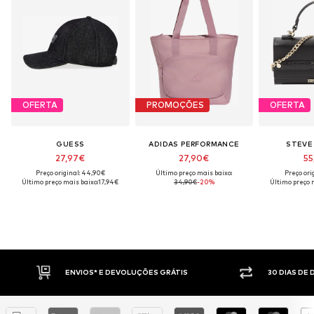
OFERTA
PROMOÇÕES
OFERTA
GUESS
ADIDAS PERFORMANCE
STEVE
27,97€
27,90€
55
Preço original: 44,90€
Último preço mais baixo:
Preço ori
Último preço mais baixo:
17,94€
34,90€
-20%
Último preço 
ENVIOS* E DEVOLUÇÕES GRÁTIS
30 DIAS DE