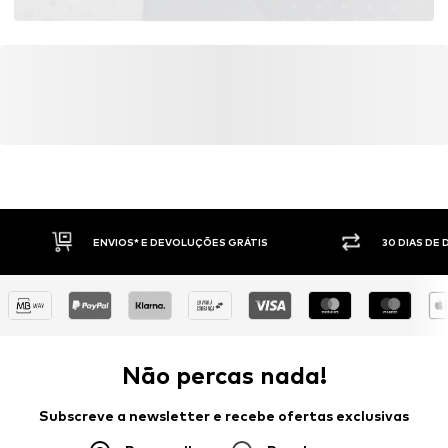
ENVIOS* E DEVOLUÇÕES GRÁTIS
30 DIAS DE
Não percas nada!
Subscreve a newsletter e recebe ofertas exclusivas