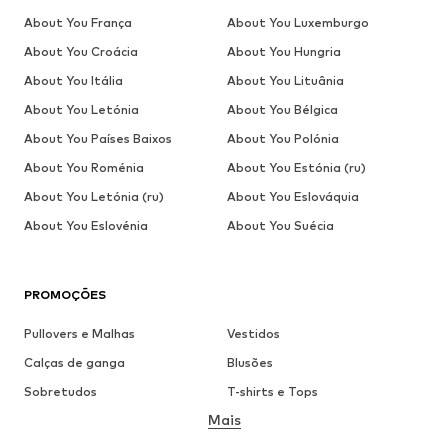
About You França
About You Luxemburgo
About You Croácia
About You Hungria
About You Itália
About You Lituânia
About You Letónia
About You Bélgica
About You Países Baixos
About You Polónia
About You Roménia
About You Estónia (ru)
About You Letónia (ru)
About You Eslováquia
About You Eslovénia
About You Suécia
PROMOÇÕES
Pullovers e Malhas
Vestidos
Calças de ganga
Blusões
Sobretudos
T-shirts e Tops
Mais
Calças
Roupa interior