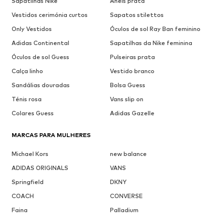
Sapatilhas Nike
Anéis prata
Vestidos cerimónia curtos
Sapatos stilettos
Only Vestidos
Óculos de sol Ray Ban feminino
Adidas Continental
Sapatilhas da Nike feminina
Óculos de sol Guess
Pulseiras prata
Calça linho
Vestido branco
Sandálias douradas
Bolsa Guess
Ténis rosa
Vans slip on
Colares Guess
Adidas Gazelle
MARCAS PARA MULHERES
Michael Kors
new balance
ADIDAS ORIGINALS
VANS
Springfield
DKNY
COACH
CONVERSE
Faina
Palladium