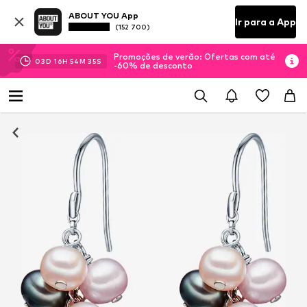
ABOUT YOU App
Ir para a App
(152 700)
Promoções de verão: Ofertas com até
03
D
16
H
54
M
35
S
-60% de desconto