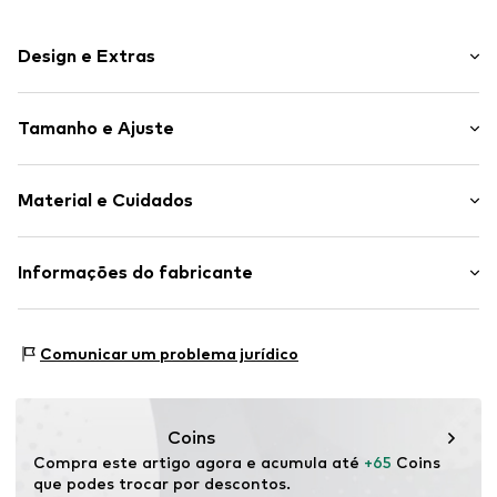
Design e Extras
Brincos pendentes
Tamanho e Ajuste
Prata
2 peças
Largura: 12mm (tamanho One Size)
Material e Cuidados
Altura: 44mm (tamanho One Size)
Artigo n º.
VPE0003001000001
Material: Prata 925, Pérola de água doce
Informações do fabricante
Contém partes não-têxteis de origem animal: sim
Aviano GmbH
Superfície: Ródio revestido
Gutenbergstr. 2-4
Comunicar um problema jurídico
85737 Ismaning
DE
info@aviano.de
Coins
Compra este artigo agora e acumula até 
+65
 Coins 
que podes trocar por descontos.