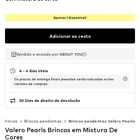
Apenas 1 disponível!
Adicionar ao cesto
Vendido e enviado por
Vendido e enviado por
ABOUT YOU
ABOUT YOU
4 - 6 dias úteis
Os prazos de entrega finais previstos serão indicados no teu
carrinho de compras.
30 Dias de direito de devolução
Brincos
Brincos pendentes
Brincos pendentes Valero Pearls
Valero Pearls Brincos em Mistura De
Cores