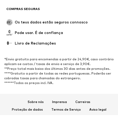
Tamanhos grandes
Maternidade
COMPRAS SEGURAS
Ocasiões
Exclusivo
Upcycling
Os teus dados estão seguros connosco
SAPATOS
Pode usar. É de confiança
Novidades
Trending
Livro de Reclamações
Sapatilhas
Botins
Sapatos Clássicos e Saltos
Botas
*Envio gratuito para encomendas a partir de 24,90€, caso contrário
altos
aplicam-se custos / taxas de envio e serviço de 3,90€.
**Preço total mais baixo dos últimos 30 dias antes de promoções.
Sandálias
Sapatos baixos
****Gratuito a partir de todas as redes portuguesas. Poderão ser
cobradas taxas para chamadas do estrangeiro.
Sapatilhas de desporto
Sabrinas
******Todos os preços incl. IVA.
Sapatos abertos
Pantufas
Exclusivo
Sobre nós
Imprensa
Carreiras
DESPORTO
Proteção de dados
Termos de Serviço
Aviso legal
Roupa desportiva
Tipos de desporto
Acessibilidade
Segurança do produto