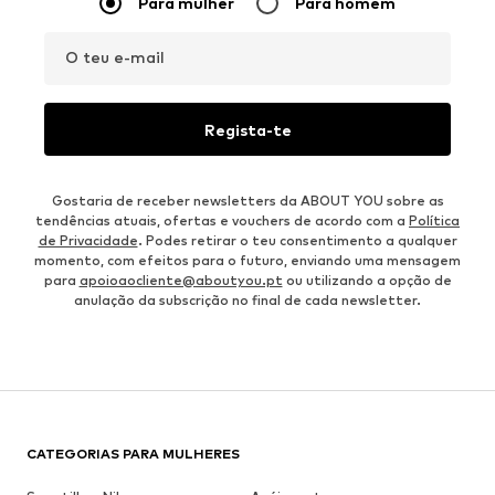
Para mulher
Para homem
O teu e-mail
Regista-te
Gostaria de receber newsletters da ABOUT YOU sobre as
tendências atuais, ofertas e vouchers de acordo com a
Política
de Privacidade
. Podes retirar o teu consentimento a qualquer
momento, com efeitos para o futuro, enviando uma mensagem
para
apoioaocliente@aboutyou.pt
ou utilizando a opção de
anulação da subscrição no final de cada newsletter.
CATEGORIAS PARA MULHERES