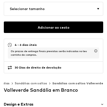
Selecionar tamanho
Adicionar ao cesto
4 - 6 dias úteis
Os prazos de entrega finais previstos serão indicados no teu
carrinho de compras.
30 Dias de direito de devolução
dálias
Sandálias com saltos
Sandálias com saltos Valleverde
Valleverde Sandália em Branco
Design e Extras