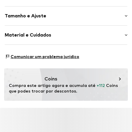
Color-Blocking
Tamanho e Ajuste
Couro
Tacão largo
Altura do tacão: Tacão médio (3-7 cm)
Com plataforma
Material e Cuidados
Ponta redonda
Tabela de tamanhos
Artigo n º.
VAL-E26-VGI302M-BI/36/Bianco
Material superior: Couro
Comunicar um problema jurídico
Forro: Couro
Sola: Borracha natural
Coins
Compra este artigo agora e acumula até 
+112
 Coins 
que podes trocar por descontos.