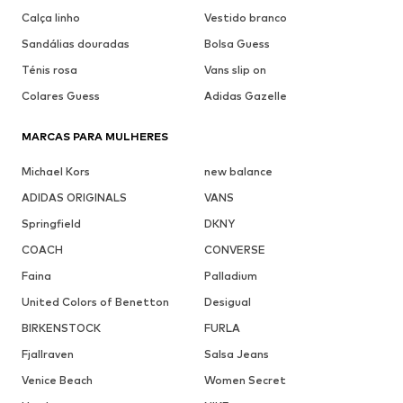
Calça linho
Vestido branco
Sandálias douradas
Bolsa Guess
Ténis rosa
Vans slip on
Colares Guess
Adidas Gazelle
MARCAS PARA MULHERES
Michael Kors
new balance
ADIDAS ORIGINALS
VANS
Springfield
DKNY
COACH
CONVERSE
Faina
Palladium
United Colors of Benetton
Desigual
BIRKENSTOCK
FURLA
Fjallraven
Salsa Jeans
Venice Beach
Women Secret