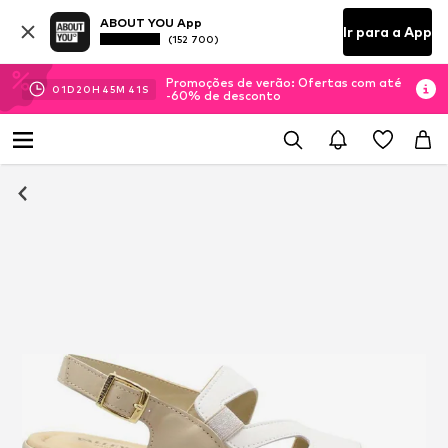
ABOUT YOU App
Ir para a App
(152 700)
Promoções de verão: Ofertas com até
01
D
20
H
45
M
41
S
-60% de desconto