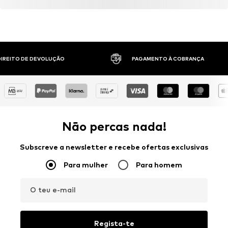
 DIREITO DE DEVOLUÇÃO
PAGAMENTO À COBRANÇA
Não percas nada!
Subscreve a newsletter e recebe ofertas exclusivas
Para mulher
Para homem
O teu e-mail
Regista-te