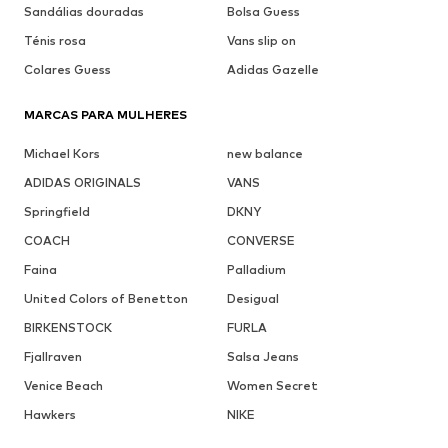
Sandálias douradas
Bolsa Guess
Ténis rosa
Vans slip on
Colares Guess
Adidas Gazelle
MARCAS PARA MULHERES
Michael Kors
new balance
ADIDAS ORIGINALS
VANS
Springfield
DKNY
COACH
CONVERSE
Faina
Palladium
United Colors of Benetton
Desigual
BIRKENSTOCK
FURLA
Fjallraven
Salsa Jeans
Venice Beach
Women Secret
Hawkers
NIKE