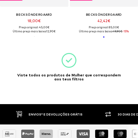
BECKSÖNDERGAARD
BECKSÖNDERGAARD
18,00€
42,42€
Preço original: 45,00€
Preço original: 85,00€
Último preço mais baixo:
12,90€
Último preço mais baixo:
49,90€
-15%
Viste todos os produtos de Mulher que correspondem
aos teus filtros
ENVIOS* E DEVOLUÇÕES GRÁTIS
30 DIAS DE