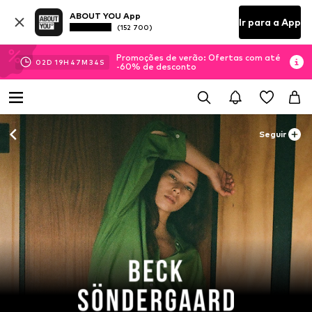
ABOUT YOU App
Ir para a App
(152 700)
Promoções de verão: Ofertas com até
02
D
19
H
47
M
34
S
-60% de desconto
Seguir