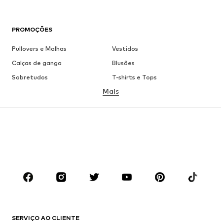
PROMOÇÕES
Pullovers e Malhas
Vestidos
Calças de ganga
Blusões
Sobretudos
T-shirts e Tops
Mais
Calças
Roupa interior
Saias
Blusas e Túnicas
Camisolas
Blazers
Roupa de banho
Macacões
Tamanhos grandes
Roupa de maternidade
Sapatos
Desporto
Acessórios
Premium
ROUPA
SERVIÇO AO CLIENTE
Novidades
Trending