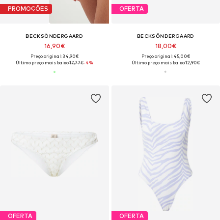
PROMOÇÕES
OFERTA
BECKSÖNDERGAARD
BECKSÖNDERGAARD
16,90€
18,00€
Preço original: 34,90€
Preço original: 45,00€
Último preço mais baixo:
17,77€
-4%
Último preço mais baixo:
12,90€
OFERTA
OFERTA