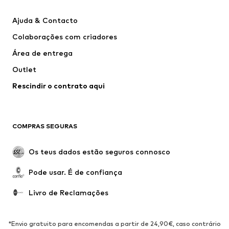
Vestidos
Calças e Calções de ganga
Ajuda & Contacto
T-shirts e Tops
Calças e Calções
Colaborações com criadores
Casacos
Pullovers e Malhas
Área de entrega
Roupa interior
Blusas e Túnicas
Outlet
Sobretudos
Saias
Rescindir o contrato aqui
Roupa de banho
Sweatshirts e Hoodies
Blazers e coletes
Macacões
Tamanhos grandes
Maternidade
COMPRAS SEGURAS
Ocasiões
Exclusivo
Upcycling
Os teus dados estão seguros connosco
SAPATOS
Pode usar. É de confiança
Novidades
Trending
Livro de Reclamações
Sapatilhas
Botins
Sapatos Clássicos e Saltos
Botas
*Envio gratuito para encomendas a partir de 24,90€, caso contrário