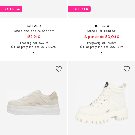
OFERTA
OFERTA
BUFFALO
BUFFALO
Botas chelsea 'Gospher'
Sandália 'Lennox'
152,91€
A partir de 50,04€
Preço original: 169,90€
Preço original: 89,90€
Último preço mais baixo:
144,42€
Último preço mais baixo:
50,04€