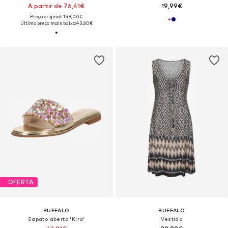
A partir de 76,41€
19,99€
Preço original: 149,00€
Último preço mais baixo:
43,60€
OFERTA
BUFFALO
BUFFALO
Sapato aberto 'Kira'
Vestido