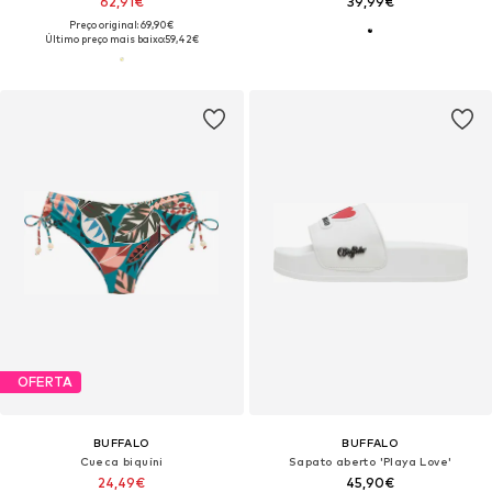
62,91€
39,99€
Preço original: 69,90€
Último preço mais baixo:
59,42€
OFERTA
BUFFALO
BUFFALO
Cueca biquíni
Sapato aberto 'Playa Love'
24,49€
45,90€