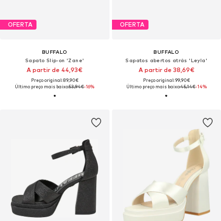
OFERTA
OFERTA
BUFFALO
BUFFALO
Sapato Slip-on 'Zane'
Sapatos abertos atrás 'Leyla'
A partir de 44,93€
A partir de 38,69€
Preço original: 89,90€
Preço original: 99,90€
Último preço mais baixo:
53,94€
-16%
Último preço mais baixo:
45,14€
-14%