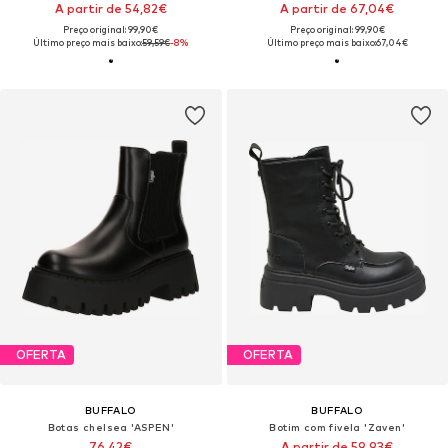
A partir de 54,82€
A partir de 67,04€
Preço original: 99,90€
Preço original: 99,90€
Último preço mais baixo:
59,59€
-8%
Último preço mais baixo:
67,04€
OFERTA
OFERTA
BUFFALO
BUFFALO
Botas chelsea 'ASPEN'
Botim com fivela 'Zaven'
76,42€
A partir de 59,93€