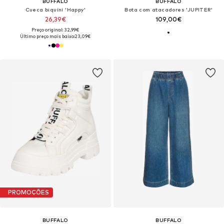
BUFFALO
BUFFALO
Cueca biquíni 'Happy'
Bota com atacadores 'JUPITER'
26,39€
109,00€
Preço original: 32,99€
Último preço mais baixo:
23,09€
PROMOÇÕES
BUFFALO
BUFFALO