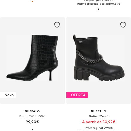
Último preço mais baixo:
100,34€
Novo
OFERTA
BUFFALO
BUFFALO
Botim 'WILLOW'
Botim 'Zora'
99,90€
A partir de 50,92€
Preço original: 99,90€