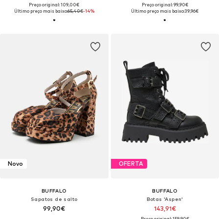
Preço original: 109,00€
Preço original: 99,90€
Último preço mais baixo:
65,40€
-14%
Último preço mais baixo:
39,96€
Novo
OFERTA
BUFFALO
BUFFALO
Sapatos de salto
Botas 'Aspen'
99,90€
143,91€
Preço original: 159,90€