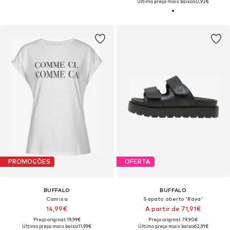
Último preço mais baixo:
50,92€
PROMOÇÕES
OFERTA
BUFFALO
BUFFALO
Camisa
Sapato aberto 'Raya'
14,99€
A partir de 71,91€
Preço original: 19,99€
Preço original: 79,90€
Último preço mais baixo:
11,99€
Último preço mais baixo:
62,91€