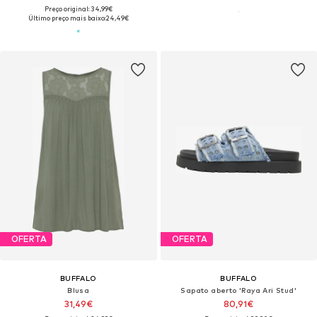
Preço original: 34,99€
Último preço mais baixo:
24,49€
OFERTA
OFERTA
BUFFALO
BUFFALO
Blusa
Sapato aberto 'Raya Ari Stud'
31,49€
80,91€