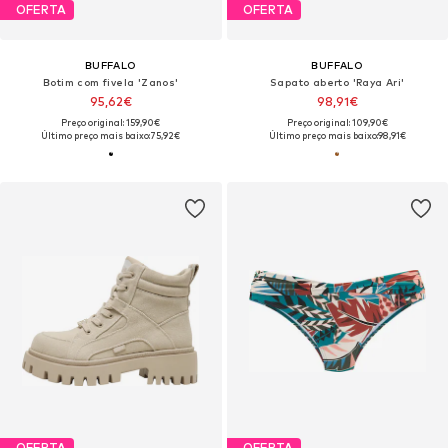
OFERTA
OFERTA
BUFFALO
BUFFALO
Botim com fivela 'Zanos'
Sapato aberto 'Raya Ari'
95,62€
98,91€
Preço original: 159,90€
Preço original: 109,90€
Último preço mais baixo:
75,92€
Último preço mais baixo:
98,91€
OFERTA
OFERTA