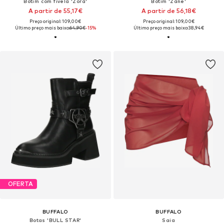
Botim com fivela 'Zora'
Botim 'Zane'
A partir de 55,17€
A partir de 56,18€
Preço original: 109,00€
Preço original: 109,00€
Último preço mais baixo:
64,90€
-15%
Último preço mais baixo:
38,94€
OFERTA
BUFFALO
BUFFALO
Botas 'BULL STAR'
Saia