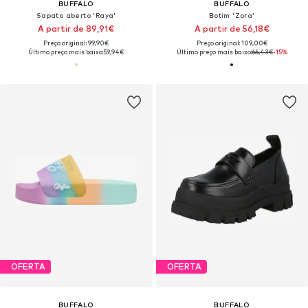
BUFFALO
BUFFALO
Sapato aberto 'Raya'
Botim 'Zora'
A partir de 89,91€
A partir de 56,18€
Preço original: 99,90€
Preço original: 109,00€
Último preço mais baixo:
59,94€
Último preço mais baixo:
66,43€
-15%
OFERTA
OFERTA
BUFFALO
BUFFALO