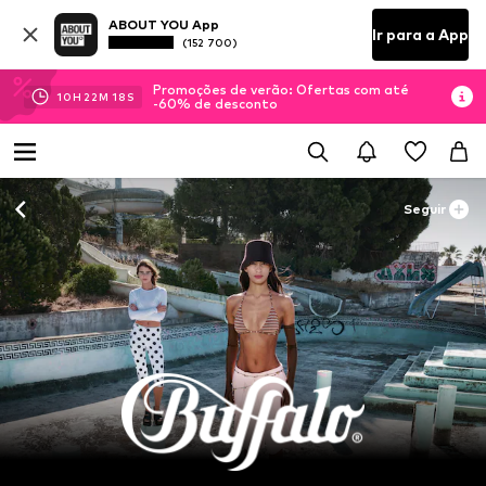
ABOUT YOU App
Ir para a App
(152 700)
Promoções de verão: Ofertas com até
10
H
22
M
17
S
-60% de desconto
Seguir