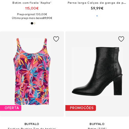
Botim com fivela 'Aspha'
Perna larga Calças de ganga de pregas
115,00€
59,99€
Preço original: 130,00€
Último preço mais baixo:
89,90€
OFERTA
PROMOÇÕES
BUFFALO
BUFFALO
Soutien Bustier Top de tankini
Botim 'ZOE'