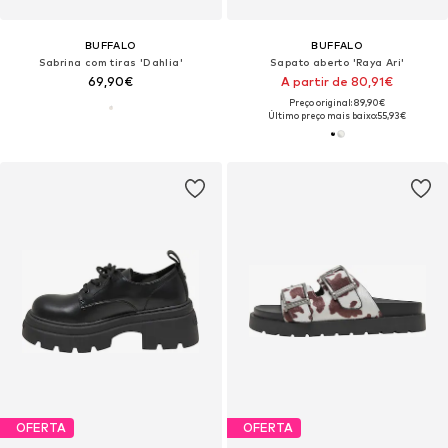
BUFFALO
BUFFALO
Sabrina com tiras 'Dahlia'
Sapato aberto 'Raya Ari'
69,90€
A partir de 80,91€
Preço original: 89,90€
Último preço mais baixo:
55,93€
OFERTA
OFERTA