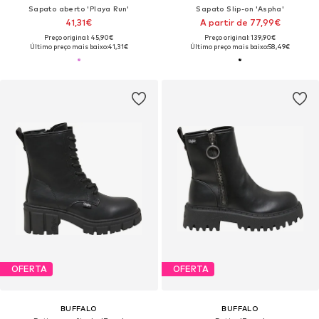
Sapato aberto 'Playa Run'
Sapato Slip-on 'Aspha'
41,31€
A partir de 77,99€
Preço original: 45,90€
Preço original: 139,90€
Último preço mais baixo:
41,31€
Último preço mais baixo:
58,49€
OFERTA
OFERTA
BUFFALO
BUFFALO