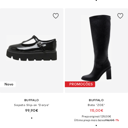
Novo
PROMOÇÕES
BUFFALO
BUFFALO
Sapato Slip-on 'Darya'
Bota 'ZOE'
99,90€
115,00€
Preço original: 129,00€
Último preço mais baixo:
116,10€
-1%