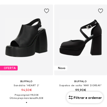
OFERTA
Novo
BUFFALO
BUFFALO
Sandália 'HEART 2'
Sapatos de salto 'MAY DORSAY'
94,50€
99,90€
Preço original: 119,00€
Filtrar e ordenar
Último preço mais baixo:
94,50€