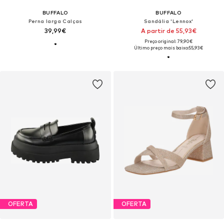
BUFFALO
BUFFALO
Perna larga Calças
Sandália 'Lennox'
39,99€
A partir de 55,93€
Preço original: 79,90€
Último preço mais baixo:
55,93€
OFERTA
OFERTA