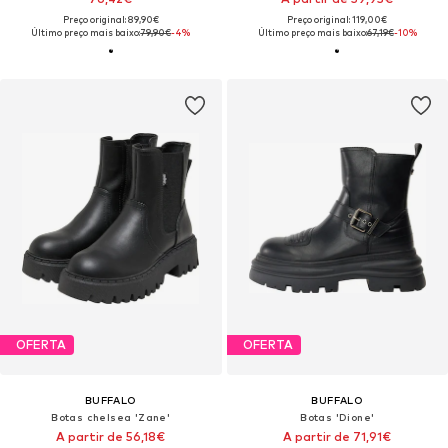
Preço original: 89,90€
Preço original: 119,00€
Último preço mais baixo:
79,90€
-4%
Último preço mais baixo:
67,19€
-10%
OFERTA
OFERTA
BUFFALO
BUFFALO
Botas chelsea 'Zane'
Botas 'Dione'
A partir de 56,18€
A partir de 71,91€