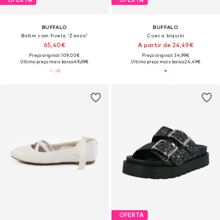
BUFFALO
BUFFALO
Botim com fivela 'Zanos'
Cueca biquíni
65,40€
A partir de 24,49€
Preço original: 109,00€
Preço original: 34,99€
Último preço mais baixo:
49,69€
Último preço mais baixo:
24,49€
OFERTA