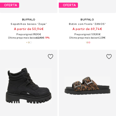
OFERTA
OFERTA
BUFFALO
BUFFALO
Sapatilhas baixas 'Zape'
Botim com fivela 'ZANOS'
A partir de 50,94€
A partir de 69,74€
Preço original: 99,90€
Preço original: 109,90€
Último preço mais baixo:
62,93€
-19%
Último preço mais baixo:
42,59€