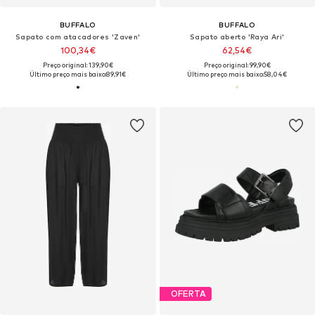
BUFFALO
BUFFALO
Sapato com atacadores 'Zaven'
Sapato aberto 'Raya Ari'
100,34€
62,54€
Preço original: 139,90€
Preço original: 99,90€
Último preço mais baixo:
89,91€
Último preço mais baixo:
58,04€
OFERTA