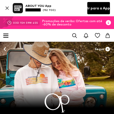
ABOUT YOU App
Ir para a App
(152 700)
Promoções de verão: Ofertas com até
03
D
15
H
59
M
45
S
-60% de desconto
Seguir