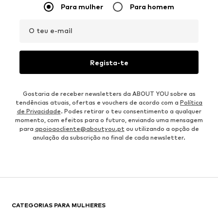
Para mulher
Para homem
O teu e-mail
Regista-te
Gostaria de receber newsletters da ABOUT YOU sobre as
tendências atuais, ofertas e vouchers de acordo com a
Política
de Privacidade
. Podes retirar o teu consentimento a qualquer
momento, com efeitos para o futuro, enviando uma mensagem
para
apoioaocliente@aboutyou.pt
ou utilizando a opção de
anulação da subscrição no final de cada newsletter.
CATEGORIAS PARA MULHERES