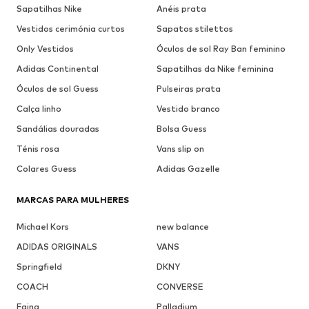
Sapatilhas Nike
Anéis prata
Vestidos cerimónia curtos
Sapatos stilettos
Only Vestidos
Óculos de sol Ray Ban feminino
Adidas Continental
Sapatilhas da Nike feminina
Óculos de sol Guess
Pulseiras prata
Calça linho
Vestido branco
Sandálias douradas
Bolsa Guess
Ténis rosa
Vans slip on
Colares Guess
Adidas Gazelle
MARCAS PARA MULHERES
Michael Kors
new balance
ADIDAS ORIGINALS
VANS
Springfield
DKNY
COACH
CONVERSE
Faina
Palladium