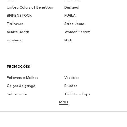
United Colors of Benetton
Desigual
BIRKENSTOCK
FURLA
Fjallraven
Salsa Jeans
Venice Beach
Women Secret
Hawkers
NIKE
PROMOÇÕES
Pullovers e Malhas
Vestidos
Calças de ganga
Blusões
Sobretudos
T-shirts e Tops
Mais
Calças
Roupa interior
Saias
Blusas e Túnicas
Camisolas
Blazers
Roupa de banho
Macacões