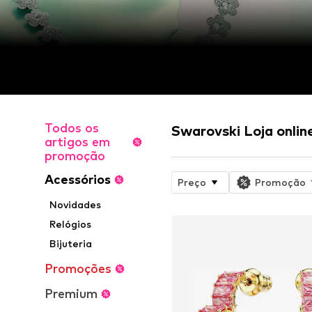
Todos os
Swarovski Loja onlin
artigos em
promoção
Acessórios
Preço
Promoção
Novidades
Relógios
Bijuteria
Promoções
Premium