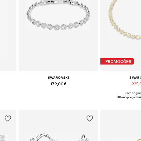
PROMOÇÕES
SWAROVSKI
SWAR
179,00€
225
Preço origin
ze
Tamanhos disponíveis: One Size
Tamanhos dispon
Último preço mai
Adicionar ao cesto
Adicionar