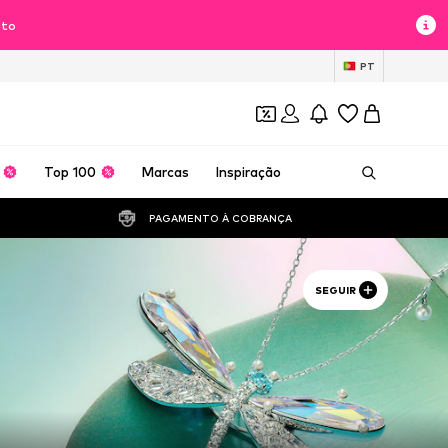
nto
PT
Top 100
Marcas
Inspiração
PAGAMENTO À COBRANÇA 
SEGUIR