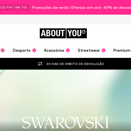
Promoções de verão: Ofertas com até -60% de desco
02
D
11
H
11
M
09
S
ABOUT
YOU
Desporto
Acessórios
Streetwear
Premium
30 DIAS DE DIREITO DE DEVOLUÇÃO