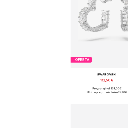
OFERTA
SWAROVSKI
112,50€
Preço original: 139,00€
Tamanhos disponíveis: One Si
Último preço mais baixo:
95,20€
Adicionar ao cesto