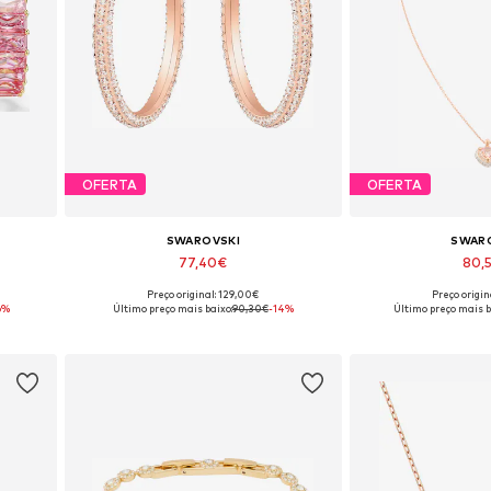
OFERTA
OFERTA
SWAROVSKI
SWAR
77,40€
80,
Preço original: 129,00€
Preço origin
ze
Tamanhos disponíveis: One Size
Tamanhos dispon
6%
Último preço mais baixo:
90,30€
-14%
Último preço mais b
Adicionar ao cesto
Adicionar