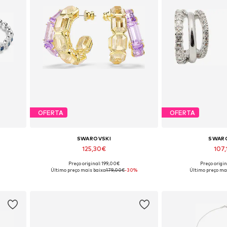
OFERTA
OFERTA
SWAROVSKI
SWAR
125,30€
107
Preço original: 199,00€
Preço origin
ze
Tamanhos disponíveis: One Size
Tamanhos dispon
Último preço mais baixo:
179,00€
-30%
Último preço mai
Adicionar ao cesto
Adicionar