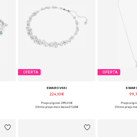
OFERTA
OFERTA
SWAROVSKI
SWAR
224,10€
99,
Preço original: 299,00€
Preço origin
ze
Tamanhos disponíveis: One Size
Tamanhos dispon
Último preço mais baixo:
211,65€
Último preço mai
Adicionar ao cesto
Adicionar