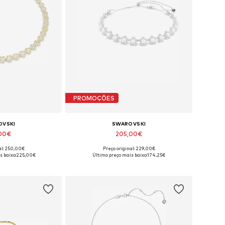
PROMOÇÕES
OVSKI
SWAROVSKI
,00€
205,00€
al: 250,00€
Preço original: 229,00€
íveis: One Size
Tamanhos disponíveis: One Size
s baixo:
225,00€
Último preço mais baixo:
174,25€
 ao cesto
Adicionar ao cesto