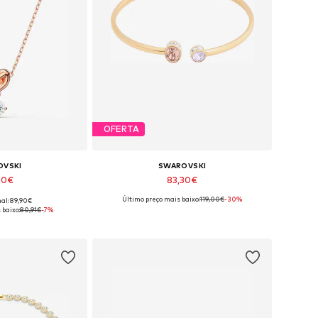
OFERTA
OVSKI
SWAROVSKI
90€
83,30€
Último preço mais baixo:
119,00€
-30%
nal: 89,90€
íveis: One Size
Tamanhos disponíveis: One Size
 baixo:
80,91€
-7%
 ao cesto
Adicionar ao cesto