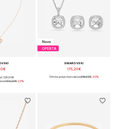
Novo
OFERTA
OVSKI
SWAROVSKI
50€
175,20€
Último preço mais baixo:
219,00€
-20%
al: 129,00€
íveis: One Size
Tamanhos disponíveis: One Size
aixo:
103,20€
-22%
 ao cesto
Adicionar ao cesto