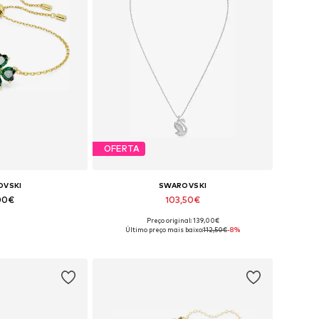
OFERTA
OVSKI
SWAROVSKI
00€
103,50€
Preço original: 139,00€
íveis: One Size
Tamanhos disponíveis: One Size
Último preço mais baixo:
112,50€
-8%
 ao cesto
Adicionar ao cesto