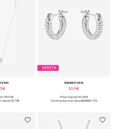
OFERTA
OVSKI
SWAROVSKI
75€
52,11€
al: 119,00€
Preço original: 64,90€
íveis: One Size
Tamanhos disponíveis: One Size
s baixo:
78,75€
Último preço mais baixo:
57,90€
-10%
 ao cesto
Adicionar ao cesto