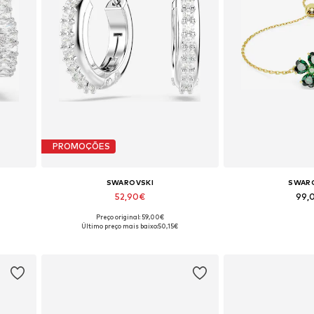
PROMOÇÕES
SWAROVSKI
SWAR
52,90€
99,
Preço original: 59,00€
ze
Tamanhos disponíveis: One Size
Tamanhos dispon
Último preço mais baixo:
50,15€
Adicionar ao cesto
Adicionar