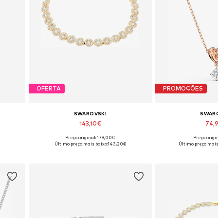
OFERTA
PROMOÇÕES
SWAROVSKI
SWAR
143,10€
74,
Preço original: 179,00€
Preço origi
ze
Tamanhos disponíveis: One Size
Tamanhos dispon
Último preço mais baixo:
143,20€
Último preço mais
Adicionar ao cesto
Adicionar