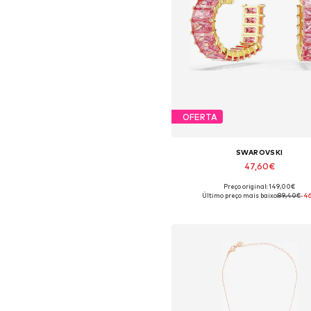
OFERTA
SWAROVSKI
47,60€
Preço original: 149,00€
Tamanhos disponíveis: One Si
Último preço mais baixo:
89,40€
-4
Adicionar ao cesto