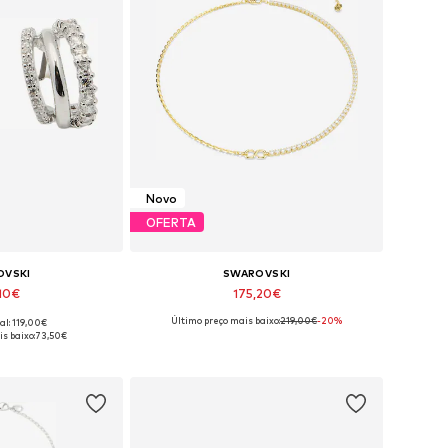
Novo
OFERTA
OVSKI
SWAROVSKI
,10€
175,20€
Último preço mais baixo:
219,00€
-20%
al: 119,00€
íveis: One Size
Tamanhos disponíveis: One Size
s baixo:
73,50€
 ao cesto
Adicionar ao cesto