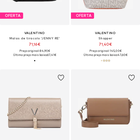
OFERTA
OFERTA
VALENTINO
VALENTINO
Malas de tiracolo 'JENNY RE'
Shopper
71,16€
71,40€
Preço original: 84,90€
Preço original: 145,00€
Último preço mais baixo:
67,41€
Último preço mais baixo:
47,60€