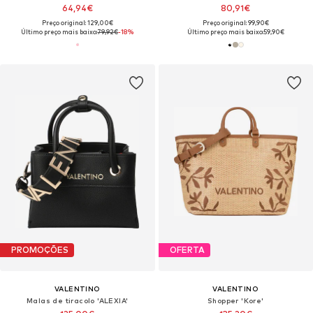
64,94€
80,91€
Preço original: 129,00€
Preço original: 99,90€
Último preço mais baixo:
79,92€
-18%
Último preço mais baixo:
59,90€
PROMOÇÕES
OFERTA
VALENTINO
VALENTINO
Malas de tiracolo 'ALEXIA'
Shopper 'Kore'