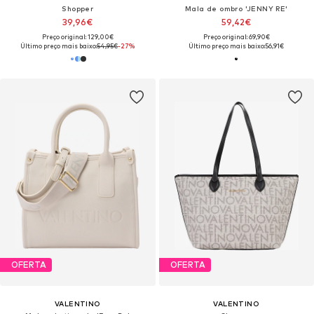
Shopper
Mala de ombro 'JENNY RE'
39,96€
59,42€
Preço original: 129,00€
Preço original: 69,90€
Último preço mais baixo:
54,95€
-27%
Último preço mais baixo:
56,91€
OFERTA
OFERTA
VALENTINO
VALENTINO