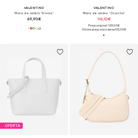
VALENTINO
VALENTINO
Mala de ombro 'Divina'
Mala de ombro 'Ocarina'
69,90€
116,10€
Preço original: 129,00€
+
3
Último preço mais baixo:
115,00€
OFERTA