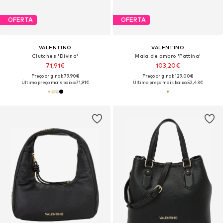
OFERTA
OFERTA
VALENTINO
VALENTINO
Clutches 'Divina'
Mala de ombro 'Pattina'
71,91€
103,20€
Preço original: 79,90€
Preço original: 129,00€
Último preço mais baixo:
71,91€
Último preço mais baixo:
52,43€