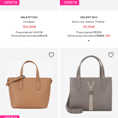
OFERTA
OFERTA
VALENTINO
VALENTINO
Shopper
Mala de ombro 'Pattie'
104,30€
59,94€
Preço original: 149,00€
Preço original: 99,90€
Último preço mais baixo:
59,60€
Último preço mais baixo:
79,92€
-25%
OFERTA