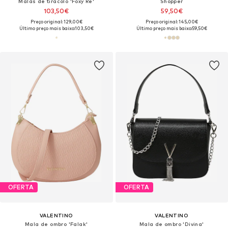
Malas de tiracolo 'Foxy Re'
Shopper
103,50€
59,50€
Preço original: 129,00€
Preço original: 145,00€
Último preço mais baixo:
103,50€
Último preço mais baixo:
59,50€
OFERTA
OFERTA
VALENTINO
VALENTINO
Mala de ombro 'Falak'
Mala de ombro 'Divina'