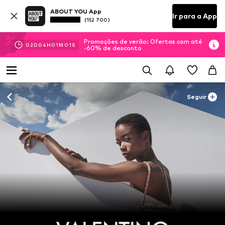
ABOUT YOU App
Ir para a App
(152 700)
Promoções de verão: Ofertas com até
02
D
04
H
00
M
59
S
-60% de desconto
Seguir