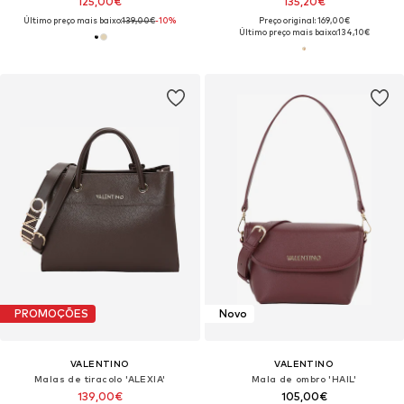
125,00€
135,20€
Último preço mais baixo:
139,00€
-10%
Preço original: 169,00€
Último preço mais baixo:
134,10€
PROMOÇÕES
Novo
VALENTINO
VALENTINO
Malas de tiracolo 'ALEXIA'
Mala de ombro 'HAIL'
139,00€
105,00€