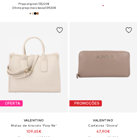
Preço original: 155,00€
Último preço mais baixo:
139,50€
OFERTA
PROMOÇÕES
VALENTINO
VALENTINO
Malas de tiracolo 'Foxy Re'
Carteiras 'Divina'
109,65€
47,90€