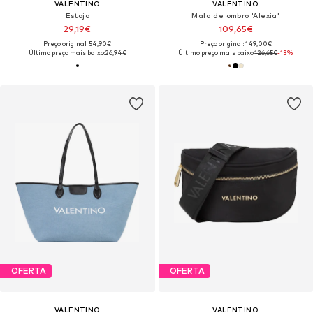
VALENTINO
VALENTINO
Estojo
Mala de ombro 'Alexia'
29,19€
109,65€
Preço original: 54,90€
Preço original: 149,00€
Último preço mais baixo:
26,94€
Último preço mais baixo:
126,65€
-13%
OFERTA
OFERTA
VALENTINO
VALENTINO