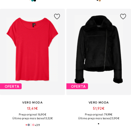
OFERTA
OFERTA
VERO MODA
VERO MODA
13,41€
51,92€
Preço original: 16,90€
Preço original: 79,99€
Último preço mais baixo:
13,52€
Último preço mais baixo:
23,90€
+
39