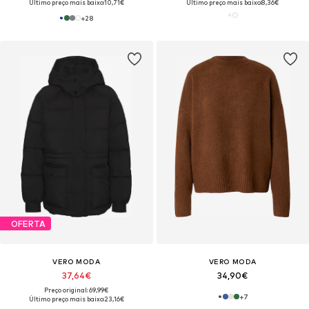
Último preço mais baixo:
10,71€
Último preço mais baixo:
8,36€
+
28
OFERTA
VERO MODA
VERO MODA
37,64€
34,90€
Preço original: 69,99€
+
7
Último preço mais baixo:
23,16€