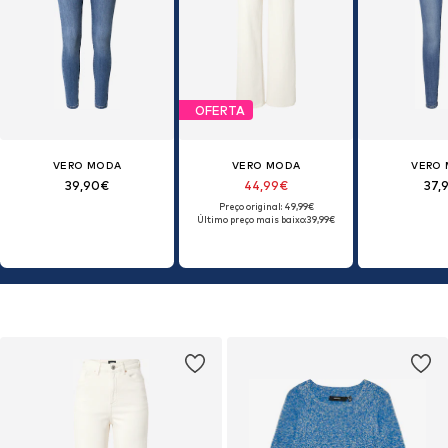
OFERTA
VERO MODA
VERO MODA
VERO
39,90€
44,99€
37,
Preço original: 49,99€
Último preço mais baixo:
39,99€