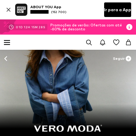
ABOUT YOU App
Ir para a App
(152 700)
Promoções de verão: Ofertas com até
01
D
12
H
15
M
26
S
-60% de desconto
Seguir