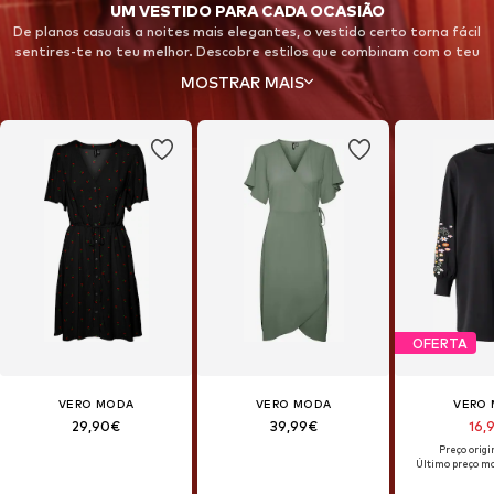
UM VESTIDO PARA CADA OCASIÃO
De planos casuais a noites mais elegantes, o vestido certo torna fácil
sentires-te no teu melhor. Descobre estilos que combinam com o teu
mood, os teus planos e o teu guarda-roupa.
MOSTRAR MAIS
OFERTA
VERO MODA
VERO MODA
VERO
29,90€
39,99€
16,
Preço origi
Último preço ma