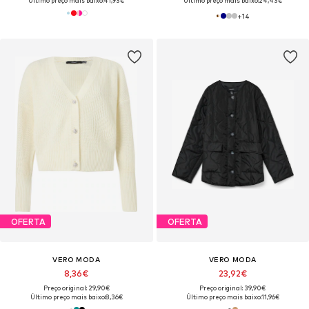
Último preço mais baixo:
41,93€
Último preço mais baixo:
24,43€
+
14
OFERTA
OFERTA
VERO MODA
VERO MODA
8,36€
23,92€
Preço original: 29,90€
Preço original: 39,90€
Último preço mais baixo:
8,36€
Último preço mais baixo:
11,96€