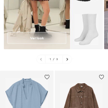
Ver look
1
/
3