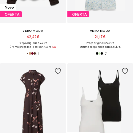
Novo
OFERTA
OFERTA
VERO MODA
VERO MODA
42,42€
21,17€
Preço original: 49,90€
Preço original: 29,90€
Último preço mais baixo:
44,91€
-5%
Último preço mais baixo:
21,17€
+
1
+
7