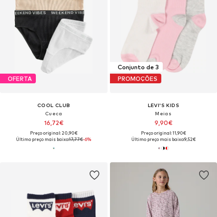
Conjunto de 3
OFERTA
PROMOÇÕES
COOL CLUB
LEVI'S KIDS
Cueca
Meias
16,72€
9,90€
Preço original: 20,90€
Preço original: 11,90€
Último preço mais baixo:
17,77€
-6%
Último preço mais baixo:
9,52€