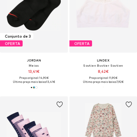
Conjunto de 3
OFERTA
OFERTA
JORDAN
LINDEX
Meias
Soutien Bustier Soutien
13,41€
8,42€
Preço original: 14,90€
Preço original: 11,90€
Último preço mais baixo:
13,41€
Último preço mais baixo:
7,92€