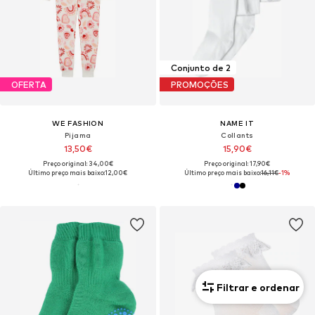
Conjunto de 2
OFERTA
PROMOÇÕES
WE FASHION
NAME IT
Pijama
Collants
13,50€
15,90€
Preço original: 34,00€
Preço original: 17,90€
Último preço mais baixo:
12,00€
Último preço mais baixo:
16,11€
-1%
Filtrar e ordenar