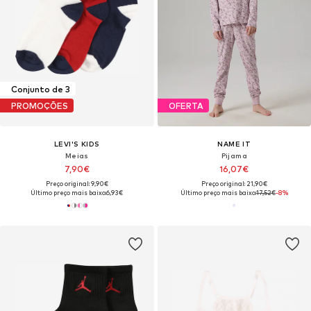
Conjunto de 3
PROMOÇÕES
OFERTA
LEVI'S KIDS
NAME IT
Meias
Pijama
7,90€
16,07€
Preço original: 9,90€
Preço original: 21,90€
Último preço mais baixo:
6,93€
Último preço mais baixo:
17,52€
-8%