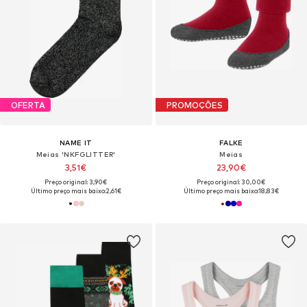
OFERTA
PROMOÇÕES
NAME IT
FALKE
Meias 'NKFGLITTER'
Meias
3,51€
23,90€
Preço original: 3,90€
Preço original: 30,00€
Último preço mais baixo:
2,61€
Último preço mais baixo:
18,83€