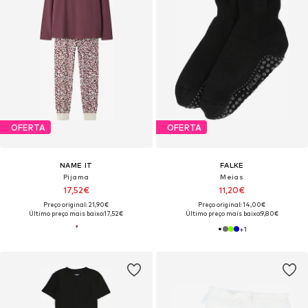
OFERTA
OFERTA
NAME IT
FALKE
Pijama
Meias
17,52€
11,20€
Preço original: 21,90€
Preço original: 14,00€
Último preço mais baixo:
17,52€
Último preço mais baixo:
9,80€
+
1