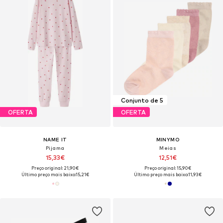
Conjunto de 5
OFERTA
OFERTA
NAME IT
MINYMO
Pijama
Meias
15,33€
12,51€
Preço original: 21,90€
Preço original: 15,90€
Último preço mais baixo:
15,21€
Último preço mais baixo:
11,93€