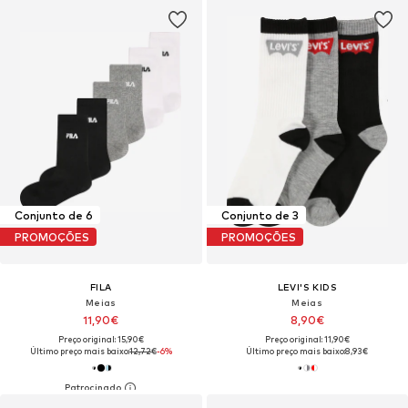
Conjunto de 6
Conjunto de 3
PROMOÇÕES
PROMOÇÕES
FILA
LEVI'S KIDS
Meias
Meias
11,90€
8,90€
Preço original: 15,90€
Preço original: 11,90€
Último preço mais baixo:
12,72€
-6%
Último preço mais baixo:
8,93€