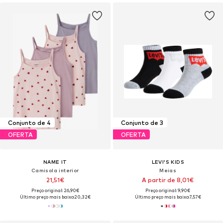
Conjunto de 4
Conjunto de 3
OFERTA
OFERTA
NAME IT
LEVI'S KIDS
Camisola interior
Meias
21,51€
A partir de 8,01€
Preço original: 26,90€
Preço original: 9,90€
Último preço mais baixo:
20,32€
Último preço mais baixo:
7,57€