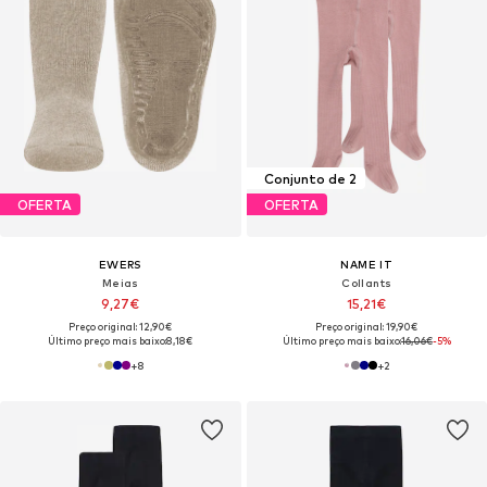
Conjunto de 2
OFERTA
OFERTA
EWERS
NAME IT
Meias
Collants
9,27€
15,21€
Preço original: 12,90€
Preço original: 19,90€
Último preço mais baixo:
8,18€
Último preço mais baixo:
16,06€
-5%
+
8
+
2