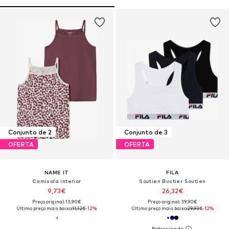
Conjunto de 2
Conjunto de 3
OFERTA
OFERTA
NAME IT
FILA
Camisola interior
Soutien Bustier Soutien
9,73€
26,32€
Preço original: 13,90€
Preço original: 39,90€
Último preço mais baixo:
11,12€
-12%
Último preço mais baixo:
29,93€
-12%