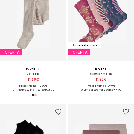
Conjunto de 6
OFERTA
OFERTA
NAME IT
EWERS
Collants
Regular Meias
11,69€
11,82€
Preço original: 12,99€
Preço original: 15,90€
Último preço mais baixo:
10,90€
Último preço mais baixo:
9,73€