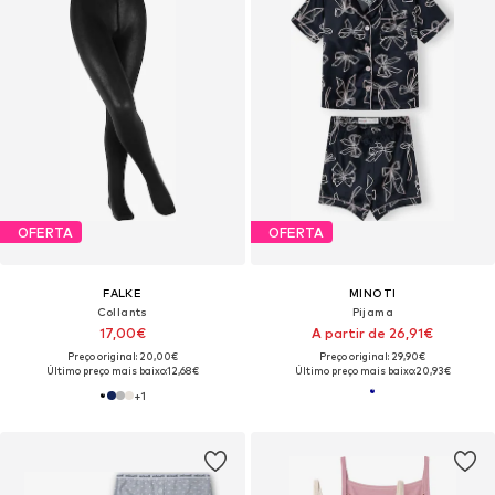
OFERTA
OFERTA
FALKE
MINOTI
Collants
Pijama
17,00€
A partir de 26,91€
Preço original: 20,00€
Preço original: 29,90€
Último preço mais baixo:
12,68€
Último preço mais baixo:
20,93€
+
1