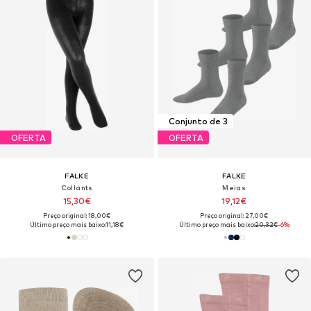
Conjunto de 3
OFERTA
OFERTA
FALKE
FALKE
Collants
Meias
15,30€
19,12€
Preço original: 18,00€
Preço original: 27,00€
Último preço mais baixo:
11,18€
Último preço mais baixo:
20,32€
-6%