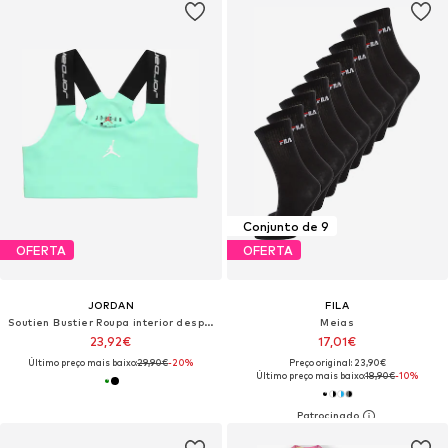
Conjunto de 9
OFERTA
OFERTA
JORDAN
FILA
Soutien Bustier Roupa interior desportiva
Meias
23,92€
17,01€
Último preço mais baixo:
29,90€
-20%
Preço original: 23,90€
Último preço mais baixo:
18,90€
-10%