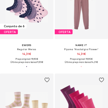
Conjunto de 6
OFERTA
OFERTA
EWERS
NAME IT
Regular Meias
Pijama 'Nostalgia Flower'
14,31€
14,31€
Preço original: 19,90€
Preço original: 19,90€
Último preço mais baixo:
11,93€
Último preço mais baixo:
14,31€