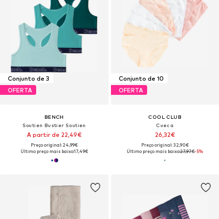
Conjunto de 3
Conjunto de 10
OFERTA
OFERTA
BENCH
COOL CLUB
Soutien Bustier Soutien
Cueca
A partir de 22,49€
26,32€
Preço original: 24,99€
Preço original: 32,90€
Último preço mais baixo:
17,49€
Último preço mais baixo:
27,97€
-5%