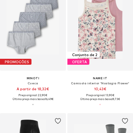
Conjunto de 2
PROMOÇÕES
OFERTA
MINOTI
NAME IT
Cueca
Camisola interior 'Nostagia Flower'
A partir de 18,32€
10,43€
Preço original: 22,90€
Preço original: 13,90€
Último preço mais baixo:
16,49€
Último preço mais baixo:
9,73€