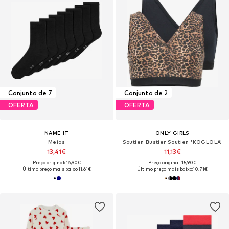
Conjunto de 7
Conjunto de 2
OFERTA
OFERTA
NAME IT
ONLY GIRLS
Meias
Soutien Bustier Soutien 'KOGLOLA'
13,41€
11,13€
Preço original: 16,90€
Preço original: 15,90€
Último preço mais baixo:
11,61€
Último preço mais baixo:
10,71€