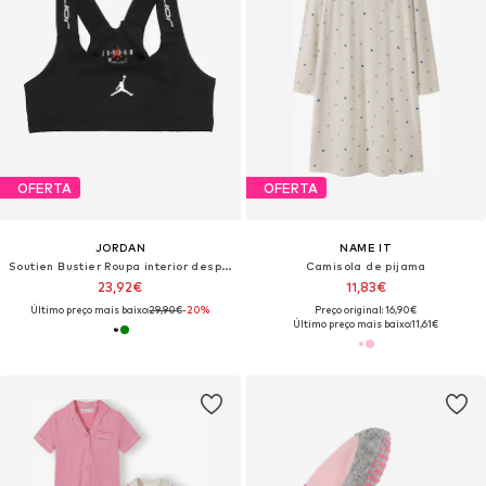
OFERTA
OFERTA
JORDAN
NAME IT
Soutien Bustier Roupa interior desportiva
Camisola de pijama
23,92€
11,83€
Último preço mais baixo:
29,90€
-20%
Preço original: 16,90€
Último preço mais baixo:
11,61€