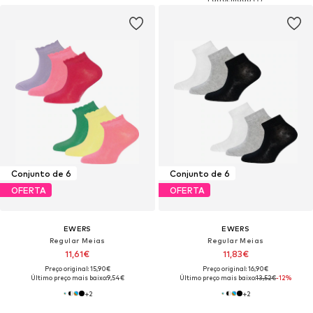
Conjunto de 6
Conjunto de 6
OFERTA
OFERTA
EWERS
EWERS
Regular Meias
Regular Meias
11,61€
11,83€
Preço original: 15,90€
Preço original: 16,90€
Último preço mais baixo:
9,54€
Último preço mais baixo:
13,52€
-12%
+
2
+
2