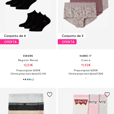
Conjunto de 6
Conjunto de 3
OFERTA
OFERTA
EWERS
NAME IT
Regular Meias
Cueca
12,51€
11,92€
Preço original: 16,90€
Preço original: 16,90€
Último preço mais baixo:
10,14€
Último preço mais baixo:
11,92€
+
2