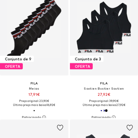
Conjunto de 9
Conjunto de 3
OFERTA
OFERTA
FILA
FILA
Meias
Soutien Bustier Soutien
17,91€
27,92€
Preço original: 23,90€
Preço original: 39,90€
Último preço mais baixo:
16,92€
Último preço mais baixo:
27,92€