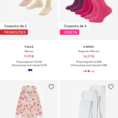
Conjunto de 2
Conjunto de 6
PROMOÇÕES
OFERTA
FALKE
EWERS
Meias
Regular Meias
9,90€
16,07€
Preço original: 12,00€
Preço original: 22,90€
Último preço mais baixo:
7,20€
Último preço mais baixo:
14,18€
+
2