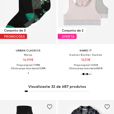
Conjunto de 3
Conjunto de 2
PROMOÇÕES
OFERTA
URBAN CLASSICS
NAME IT
Meias
Soutien Bustier Soutien
14,99€
12,51€
Preço original: 17,99€
Preço original: 13,90€
Último preço mais baixo:
13,99€
Último preço mais baixo:
9,81€
+
1
Visualizaste 32 de 687 produtos