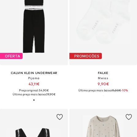
OFERTA
PROMOÇÕES
CALVIN KLEIN UNDERWEAR
FALKE
Pijama
Meias
43,11€
9,90€
Preço original: 54,90€
Último preço mais baixo:
11,00€
-10%
Último preço mais baixo:
39,90€