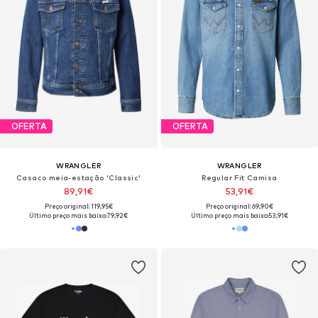
OFERTA
OFERTA
WRANGLER
WRANGLER
Casaco meia-estação 'Classic'
Regular Fit Camisa
89,91€
53,91€
Preço original: 119,95€
Preço original: 69,90€
Último preço mais baixo:
79,92€
Último preço mais baixo:
53,91€