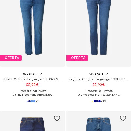
OFERTA
OFERTA
WRANGLER
WRANGLER
Slimfit Calças de ganga 'TEXAS SLIM'
Regular Calças de ganga 'GREENSBORO'
55,93€
55,92€
Preço original: 89,95€
Preço original: 89,90€
Último preço mais baixo:
31,96€
Último preço mais baixo:
45,44€
+
1
+
10