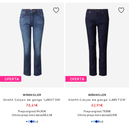
OFERTA
OFERTA
WRANGLER
WRANGLER
Slimfit Calças de ganga 'LARSTON'
Slimfit Calças de ganga 'LARSTON'
76,41€
62,91€
Preço original: 94,90€
Preço original: 79,95€
Último preço mais baixo:
59,43€
Último preço mais baixo:
62,91€
+
3
+
3