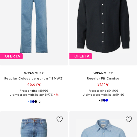
OFERTA
OFERTA
WRANGLER
WRANGLER
Regular Calças de ganga '13MWZ'
Regular Fit Camisa
46,67€
31,14€
Preço original: 69,95€
Preço original: 54,90€
Último preço mais baixo:
48,97€
-4%
Último preço mais baixo:
19,16€
+
2