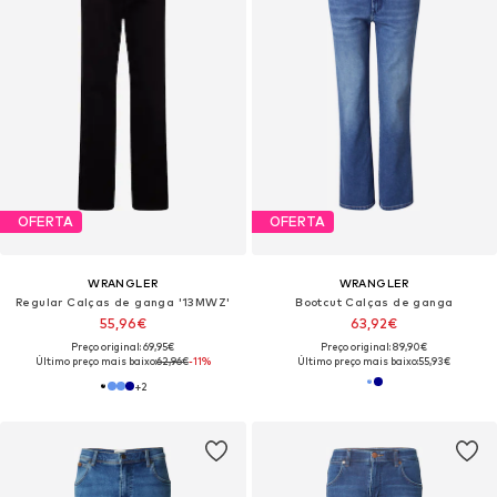
OFERTA
OFERTA
WRANGLER
WRANGLER
Regular Calças de ganga '13MWZ'
Bootcut Calças de ganga
55,96€
63,92€
Preço original: 69,95€
Preço original: 89,90€
Último preço mais baixo:
62,96€
-11%
Último preço mais baixo:
55,93€
+
2