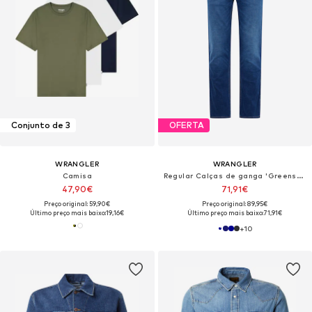
Conjunto de 3
OFERTA
WRANGLER
WRANGLER
Camisa
Regular Calças de ganga 'Greensboro'
47,90€
71,91€
Preço original: 59,90€
Preço original: 89,95€
Último preço mais baixo:
19,16€
Último preço mais baixo:
71,91€
+
10