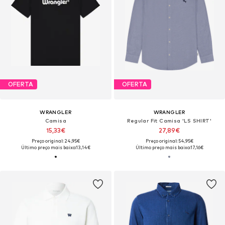
OFERTA
OFERTA
WRANGLER
WRANGLER
Camisa
Regular Fit Camisa 'LS SHIRT'
15,33€
27,89€
Preço original: 24,95€
Preço original: 54,95€
Último preço mais baixo:
13,14€
Último preço mais baixo:
17,16€