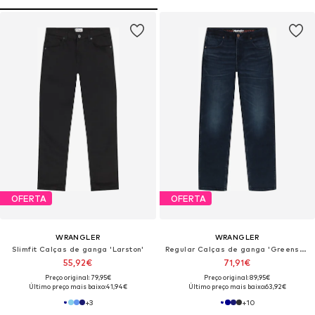
OFERTA
OFERTA
WRANGLER
WRANGLER
Slimfit Calças de ganga 'Larston'
Regular Calças de ganga 'Greensboro'
55,92€
71,91€
Preço original: 79,95€
Preço original: 89,95€
Último preço mais baixo:
41,94€
Último preço mais baixo:
63,92€
+
3
+
10