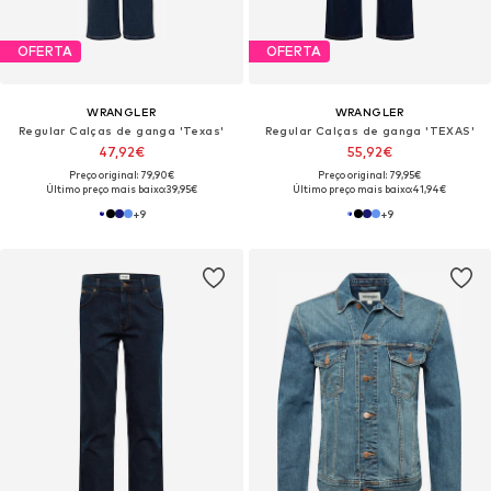
OFERTA
OFERTA
WRANGLER
WRANGLER
Regular Calças de ganga 'Texas'
Regular Calças de ganga 'TEXAS'
47,92€
55,92€
Preço original: 79,90€
Preço original: 79,95€
Último preço mais baixo:
39,95€
Último preço mais baixo:
41,94€
+
9
+
9