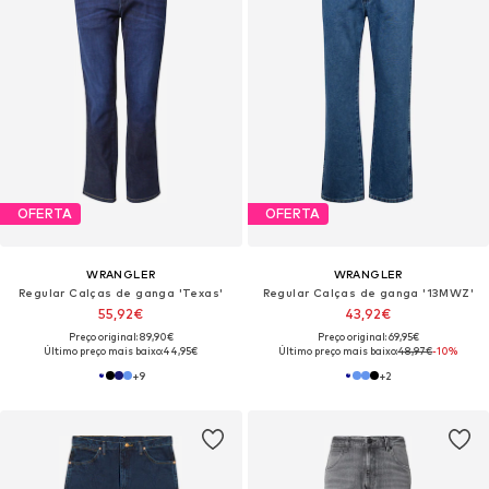
OFERTA
OFERTA
WRANGLER
WRANGLER
Regular Calças de ganga 'Texas'
Regular Calças de ganga '13MWZ'
55,92€
43,92€
Preço original: 89,90€
Preço original: 69,95€
Último preço mais baixo:
44,95€
Último preço mais baixo:
48,97€
-10%
+
9
+
2