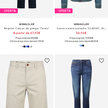
OFERTA
OFERTA
WRANGLER
WRANGLER
Regular Calças de ganga 'Texas'
Casaco meia-estação 'CLASSIC JACKET'
A partir de 67,92€
56,94€
Preço original: 89,95€
Preço original: 109,95€
Último preço mais baixo:
47,94€
Último preço mais baixo:
56,94€
+
9