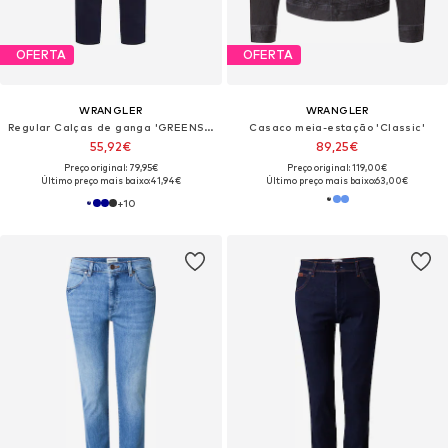
OFERTA
OFERTA
WRANGLER
WRANGLER
Regular Calças de ganga 'GREENSBORO'
Casaco meia-estação 'Classic'
55,92€
89,25€
Preço original: 79,95€
Preço original: 119,00€
Último preço mais baixo:
41,94€
Último preço mais baixo:
63,00€
+
10