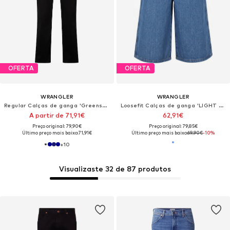
OFERTA
OFERTA
WRANGLER
WRANGLER
Regular Calças de ganga 'Greensboro'
Loosefit Calças de ganga 'LIGHT & SOFT JORT SHORTS MID STONE'
A partir de 71,91€
62,91€
Preço original: 79,90€
Preço original: 79,85€
Último preço mais baixo:
71,91€
Último preço mais baixo:
69,90€
-10%
+
10
Visualizaste 32 de 87 produtos