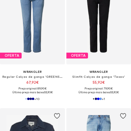
OFERTA
OFERTA
WRANGLER
WRANGLER
Regular Calças de ganga 'GREENSBORO'
Slimfit Calças de ganga 'Texas'
67,92€
55,92€
Preço original: 89,90€
Preço original: 79,90€
Último preço mais baixo:
55,93€
Último preço mais baixo:
55,92€
+
10
+
1