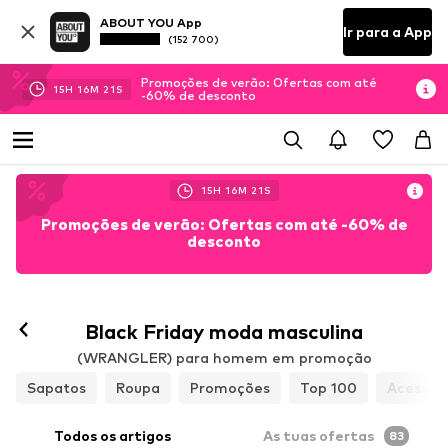
ABOUT YOU App
Ir para a App
(152 700)
Promoções de verão: Ofertas com até
15
H
16
M
19
S
-60% de desconto
15
H
16
M
19
S
Promoções de verão: Ofertas com até -60% de
desconto
Black Friday moda masculina
(WRANGLER) para homem em promoção
Sapatos
Roupa
Promoções
Top 100
Acessóri
Todos os artigos
As tuas ofertas
83