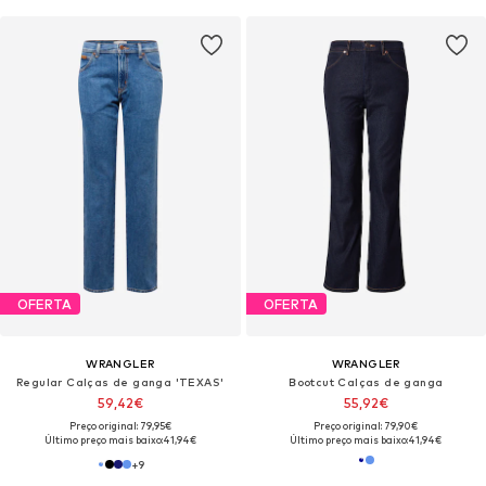
OFERTA
OFERTA
WRANGLER
WRANGLER
Regular Calças de ganga 'TEXAS'
Bootcut Calças de ganga
59,42€
55,92€
Preço original: 79,95€
Preço original: 79,90€
Último preço mais baixo:
41,94€
Último preço mais baixo:
41,94€
+
9