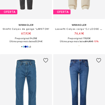
OFERTA
OFERTA
WRANGLER
WRANGLER
Slimfit Calças de ganga 'LARSTON'
Loosefit Calças cargo 'CJ LOOSE CARGO'
67,92€
76,41€
Preço original: 94,95€
Preço original: 119,85€
Último preço mais baixo:
50,94€
Último preço mais baixo:
84,90€
-10%
+
3