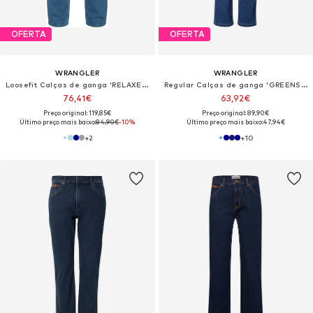
OFERTA
OFERTA
WRANGLER
WRANGLER
Loosefit Calças de ganga 'RELAXED FRONTIER'
Regular Calças de ganga 'GREENSBORO'
76,41€
63,92€
Preço original: 119,85€
Preço original: 89,90€
Último preço mais baixo:
84,90€
-10%
Último preço mais baixo:
47,94€
+
2
+
10