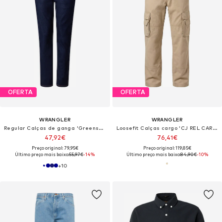
OFERTA
OFERTA
WRANGLER
WRANGLER
Regular Calças de ganga 'Greensboro'
Loosefit Calças cargo 'CJ REL CARGO'
47,92€
76,41€
Preço original: 79,95€
Preço original: 119,85€
Último preço mais baixo:
55,97€
-14%
Último preço mais baixo:
84,90€
-10%
+
10