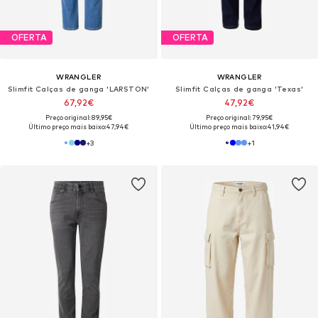
OFERTA
OFERTA
WRANGLER
WRANGLER
Slimfit Calças de ganga 'LARSTON'
Slimfit Calças de ganga 'Texas'
67,92€
47,92€
Preço original: 89,95€
Preço original: 79,95€
Último preço mais baixo:
47,94€
Último preço mais baixo:
41,94€
+
3
+
1