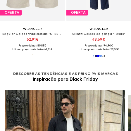
OFERTA
OFERTA
WRANGLER
WRANGLER
Regular Calças tradicionais 'STRETCH CJ CHINO SHORTS PELICAN'
Slimfit Calças de ganga 'Texas'
62,91€
48,69€
Preço original: 89,85€
Preço original: 94,90€
Último preço mais baixo:
62,91€
Último preço mais baixo:
29,96€
+
1
DESCOBRE AS TENDÊNCIAS E AS PRINCIPAIS MARCAS
Inspiração para Black Friday