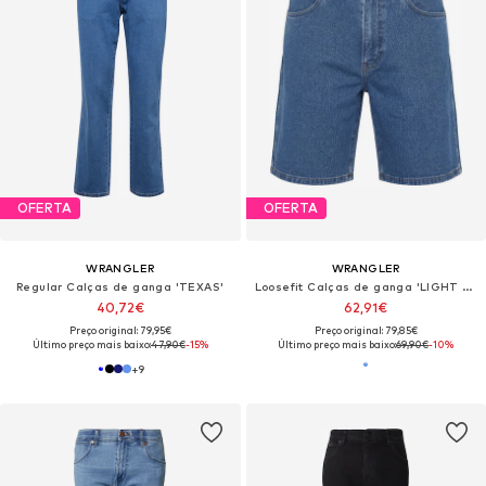
OFERTA
OFERTA
WRANGLER
WRANGLER
Regular Calças de ganga 'TEXAS'
Loosefit Calças de ganga 'LIGHT & SOFT FRONTIER DARK STONE SHORTS'
40,72€
62,91€
Preço original: 79,95€
Preço original: 79,85€
Último preço mais baixo:
47,90€
-15%
Último preço mais baixo:
69,90€
-10%
+
9