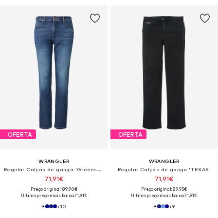
OFERTA
OFERTA
WRANGLER
WRANGLER
Regular Calças de ganga 'Greensboro'
Regular Calças de ganga 'TEXAS'
71,91€
71,91€
Preço original: 89,90€
Preço original: 89,95€
Último preço mais baixo:
71,91€
Último preço mais baixo:
71,91€
+
10
+
9