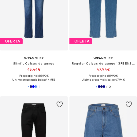
OFERTA
OFERTA
WRANGLER
WRANGLER
Slimfit Calças de ganga
Regular Calças de ganga 'GREENSBORO'
45,44€
47,94€
Preço original: 89,90€
Preço original: 89,90€
Último preço mais baixo:
44,95€
Último preço mais baixo:
47,94€
+
1
+
10