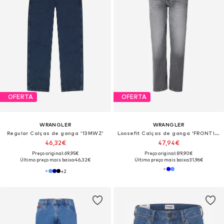
OFERTA
OFERTA
WRANGLER
WRANGLER
Regular Calças de ganga '13MWZ'
Loosefit Calças de ganga 'FRONTIER'
46,32€
47,94€
Preço original: 69,95€
Preço original: 89,90€
Último preço mais baixo:
46,32€
Último preço mais baixo:
31,96€
+
2