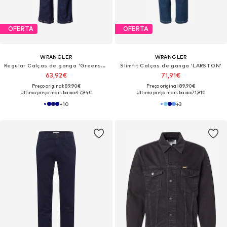
OFERTA
OFERTA
WRANGLER
WRANGLER
Regular Calças de ganga 'Greensboro'
Slimfit Calças de ganga 'LARSTON'
63,92€
71,91€
Preço original: 89,90€
Preço original: 89,90€
Último preço mais baixo:
47,94€
Último preço mais baixo:
71,91€
+
10
+
3