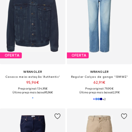
OFERTA
OFERTA
WRANGLER
WRANGLER
Casaco meia-estação 'Authentic'
Regular Calças de ganga '13MWZ'
95,96€
62,91€
Preço original: 134,95€
Preço original: 79,90€
Último preço mais baixo:
95,96€
Último preço mais baixo:
62,91€
+
2