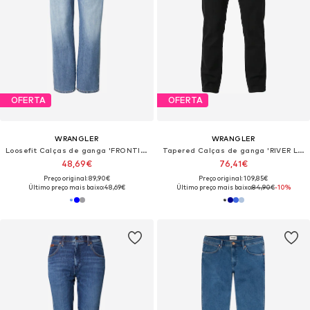
OFERTA
OFERTA
WRANGLER
WRANGLER
Loosefit Calças de ganga 'FRONTIER'
Tapered Calças de ganga 'RIVER Light & Soft Denim'
48,69€
76,41€
Preço original: 89,90€
Preço original: 109,85€
Último preço mais baixo:
48,69€
Último preço mais baixo:
84,90€
-10%