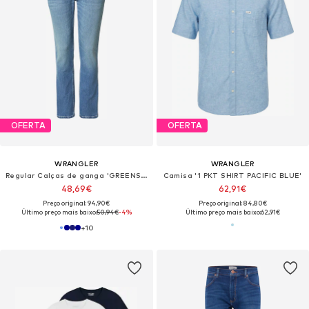
OFERTA
OFERTA
WRANGLER
WRANGLER
Regular Calças de ganga 'GREENSBORO'
Camisa '1 PKT SHIRT PACIFIC BLUE'
48,69€
62,91€
Preço original: 94,90€
Preço original: 84,80€
Último preço mais baixo:
50,94€
-4%
Último preço mais baixo:
62,91€
+
10