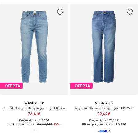
OFERTA
OFERTA
WRANGLER
WRANGLER
Slimfit Calças de ganga 'Light & Supersoft LARSTON SLATE SHADE'
Regular Calças de ganga '13MWZ'
76,41€
59,42€
Preço original: 119,85€
Preço original: 79,90€
Último preço mais baixo:
84,90€
-10%
Último preço mais baixo:
40,72€
+
2