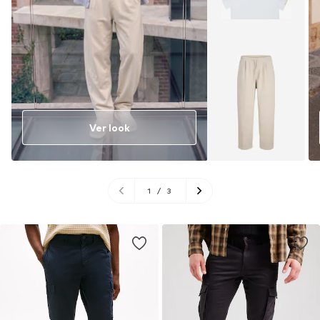
Ver look
1
/
3