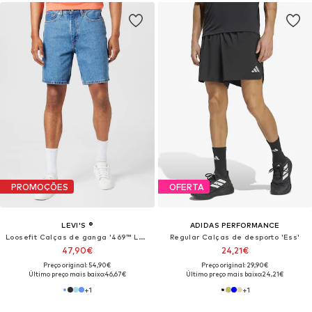
PROMOÇÕES
OFERTA
LEVI'S ®
ADIDAS PERFORMANCE
Loosefit Calças de ganga '469™ Loose Shorts'
Regular Calças de desporto 'Ess'
47,90€
24,21€
Preço original: 54,90€
Preço original: 29,90€
Último preço mais baixo:
46,67€
Último preço mais baixo:
24,21€
+
1
+
1