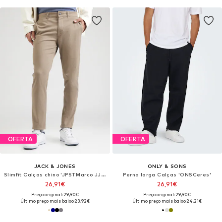
OFERTA
OFERTA
JACK & JONES
ONLY & SONS
Slimfit Calças chino 'JPSTMarco JJDave'
Perna larga Calças 'ONSCeres'
26,91€
26,91€
Preço original: 29,90€
Preço original: 29,90€
Último preço mais baixo:
23,92€
Último preço mais baixo:
24,21€