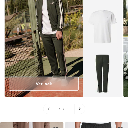
Ver look
1
/
3