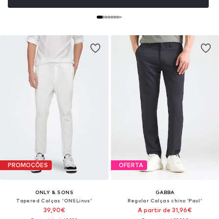
PROMOÇÕES
OFERTA
ONLY & SONS
GABBA
Tapered Calças 'ONSLinus'
Regular Calças chino 'Paul'
39,90€
A partir de 31,96€