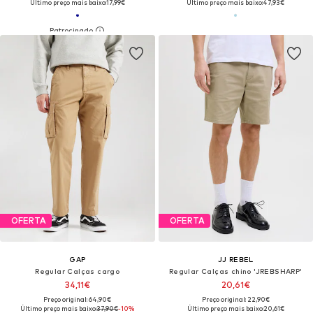
Último preço mais baixo:
17,99€
Último preço mais baixo:
47,93€
OFERTA
OFERTA
GAP
JJ REBEL
Regular Calças cargo
Regular Calças chino 'JREBSHARP'
34,11€
20,61€
Preço original: 64,90€
Preço original: 22,90€
Último preço mais baixo:
37,90€
-10%
Último preço mais baixo:
20,61€