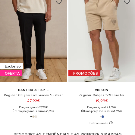
Exclusivo
OFERTA
PROMOÇÕES
DAN FOX APPAREL
VINSON
Regular Calças com vincos 'Justus'
Regular Calças 'VMSancho'
47,92€
19,99€
Preço original: 69,90€
Preço original: 24,99€
Último preço mais baixo:
41,93€
Último preço mais baixo:
17,99€
DESCOBRE AS TENDÊNCIAS E AS PRINCIPAIS MARCAS