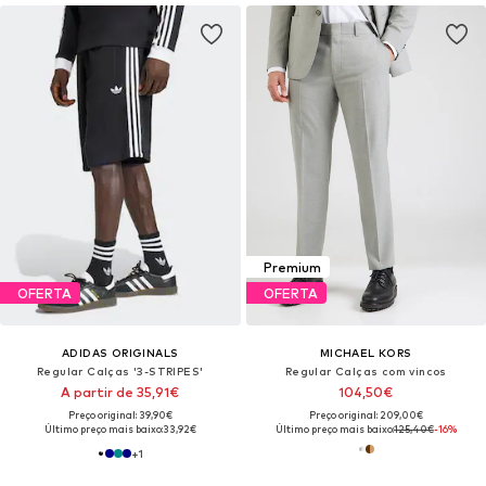
Premium
OFERTA
OFERTA
ADIDAS ORIGINALS
MICHAEL KORS
Regular Calças '3-STRIPES'
Regular Calças com vincos
A partir de 35,91€
104,50€
Preço original: 39,90€
Preço original: 209,00€
Último preço mais baixo:
33,92€
Último preço mais baixo:
125,40€
-16%
+
1