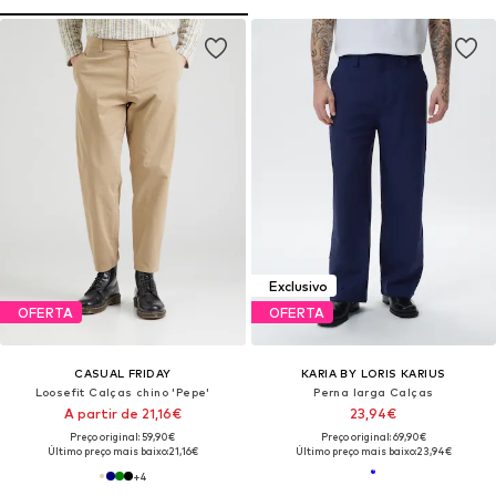
Exclusivo
OFERTA
OFERTA
CASUAL FRIDAY
KARIA BY LORIS KARIUS
Loosefit Calças chino 'Pepe'
Perna larga Calças
A partir de 21,16€
23,94€
Preço original: 59,90€
Preço original: 69,90€
Último preço mais baixo:
21,16€
Último preço mais baixo:
23,94€
+
4