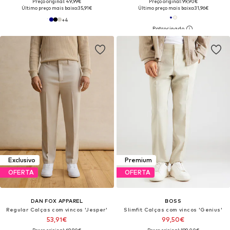
Preço original: 49,99€
Preço original: 99,90€
Último preço mais baixo:
35,91€
Último preço mais baixo:
31,96€
+
4
Exclusivo
Premium
OFERTA
OFERTA
DAN FOX APPAREL
BOSS
Regular Calças com vincos 'Jesper'
Slimfit Calças com vincos 'Genius'
53,91€
99,50€