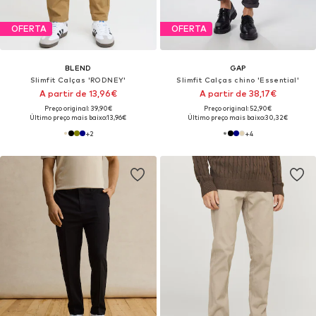
OFERTA
OFERTA
BLEND
GAP
Slimfit Calças 'RODNEY'
Slimfit Calças chino 'Essential'
A partir de 13,96€
A partir de 38,17€
Preço original: 39,90€
Preço original: 52,90€
Último preço mais baixo:
13,96€
Último preço mais baixo:
30,32€
+
2
+
4