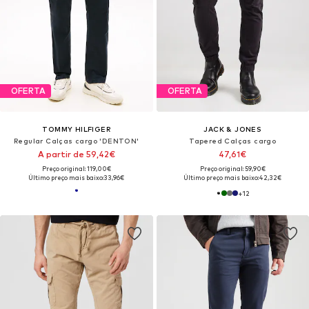
OFERTA
OFERTA
TOMMY HILFIGER
JACK & JONES
Regular Calças cargo 'DENTON'
Tapered Calças cargo
A partir de 59,42€
47,61€
Preço original: 119,00€
Preço original: 59,90€
Último preço mais baixo:
33,96€
Último preço mais baixo:
42,32€
+
12