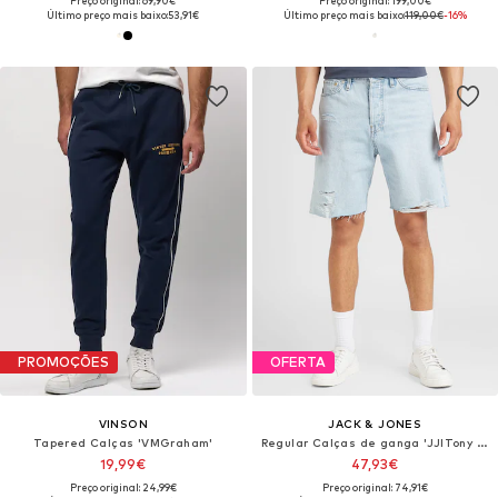
Preço original: 69,90€
Preço original: 199,00€
Último preço mais baixo:
53,91€
Último preço mais baixo:
119,00€
-16%
PROMOÇÕES
OFERTA
VINSON
JACK & JONES
Tapered Calças 'VMGraham'
Regular Calças de ganga 'JJITony JJCooper'
19,99€
47,93€
Preço original: 24,99€
Preço original: 74,91€