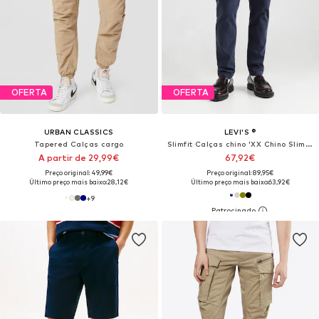
OFERTA
OFERTA
URBAN CLASSICS
LEVI'S ®
Tapered Calças cargo
Slimfit Calças chino 'XX Chino Slim II'
A partir de 29,99€
67,92€
Preço original: 49,99€
Preço original: 89,95€
Último preço mais baixo:
28,12€
Último preço mais baixo:
63,92€
+
9