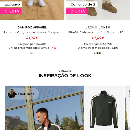
Exclusivo
Conjunto de 2
OFERTA
OFERTA
DAN FOX APPAREL
JACK & JONES
Regular Calças com vincos 'Jesper'
Slimfit Calças chino 'JJIMarco JJDave'
41,94€
49,49€
Preço original: 69,90€
Preço original: 54,99€
Último preço mais baixo:
48,93€
-14%
Último preço mais baixo:
43,11€
CALÇAS
INSPIRAÇÃO DE LOOK
Daniel Fuchs