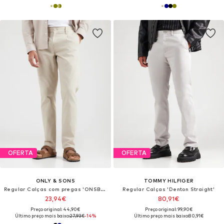
OFERTA
OFERTA
ONLY & SONS
TOMMY HILFIGER
Regular Calças com pregas 'ONSBOLOGNA'
Regular Calças 'Denton Straight'
23,94€
80,91€
Preço original: 44,90€
Preço original: 99,90€
Último preço mais baixo:
27,93€
-14%
Último preço mais baixo:
80,91€