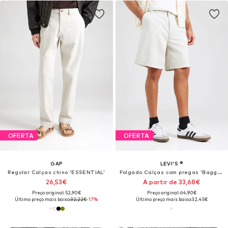
OFERTA
OFERTA
GAP
LEVI'S ®
Regular Calças chino 'ESSENTIAL'
Folgado Calças com pregas 'Baggy Pleated Shorts'
26,53€
A partir de 33,68€
Preço original: 52,90€
Preço original: 64,90€
Último preço mais baixo:
32,22€
-17%
Último preço mais baixo:
32,45€