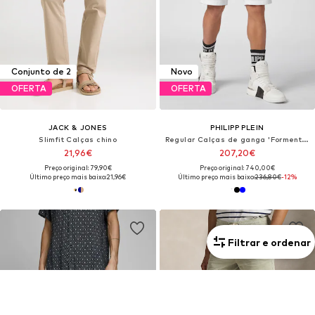
Conjunto de 2
Novo
OFERTA
OFERTA
JACK & JONES
PHILIPP PLEIN
Slimfit Calças chino
Regular Calças de ganga 'Formentera'
21,96€
207,20€
Preço original: 79,90€
Preço original: 740,00€
Último preço mais baixo:
21,96€
Último preço mais baixo:
236,80€
-12%
Filtrar e ordenar