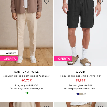
Exclusivo
OFERTA
OFERTA
DAN FOX APPAREL
!SOLID
Regular Calças com vincos 'Jannek'
Regular Calças chino 'Aurelius'
40,72€
35,92€
Preço original: 69,90€
Preço original: 44,90€
Último preço mais baixo:
38,43€
Último preço mais baixo:
35,91€
+
2