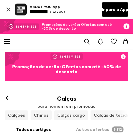
ABOUT YOU App
Ir para a App
(152 700)
Promoções de verão: Ofertas com até
14
H
54
M
54
S
-60% de desconto
14
H
54
M
54
S
Promoções de verão: Ofertas com até -60% de
desconto
Calças
para homem em promoção
Calções
Chinos
Calças cargo
Calças de tecido
Todos os artigos
As tuas ofertas
9.112