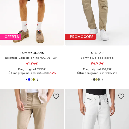
OFERTA
PROMOÇÕES
TOMMY JEANS
G-STAR
Regular Calças chino 'SCANTON'
Slimfit Calças cargo
41,94€
94,90€
Preço original: 69,90€
Preço original: 109,95€
Último preço mais baixo:
48,93€
-14%
Último preço mais baixo:
85,41€
+
2
+
4