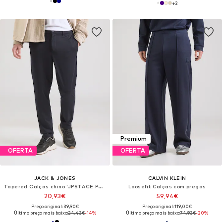
+
2
Premium
OFERTA
OFERTA
JACK & JONES
CALVIN KLEIN
Tapered Calças chino 'JPSTACE PHINEAS'
Loosefit Calças com pregas
20,93€
59,94€
Preço original: 39,90€
Preço original: 119,00€
Último preço mais baixo:
24,43€
-14%
Último preço mais baixo:
74,93€
-20%