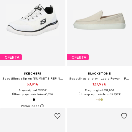
OFERTA
OFERTA
SKECHERS
BLACKSTONE
Sapatilhas slip-on 'SUMMITS REPINSKI'
Sapatilhas slip-on 'Lapis Rowan - FG628'
53,91€
127,92€
Preço original: 69,90€
Preço original: 159,90€
Último preço mais baixo:
41,93€
Último preço mais baixo:
127,92€