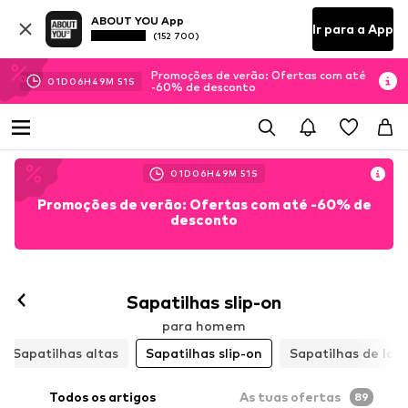
ABOUT YOU App
Ir para a App
(152 700)
Promoções de verão: Ofertas com até
01
D
06
H
49
M
49
S
-60% de desconto
01
D
06
H
49
M
49
S
Promoções de verão: Ofertas com até -60% de
desconto
Sapatilhas slip-on
para homem
Sapatilhas altas
Sapatilhas slip-on
Sapatilhas de lon
Todos os artigos
As tuas ofertas
89