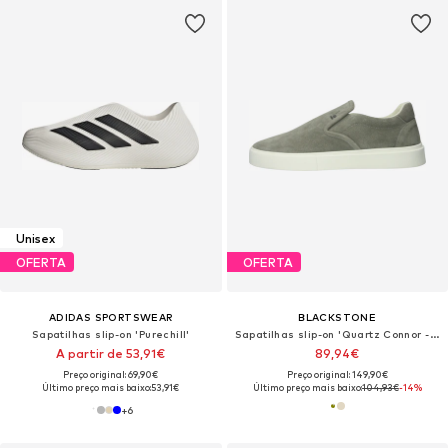
Unisex
OFERTA
OFERTA
ADIDAS SPORTSWEAR
BLACKSTONE
Sapatilhas slip-on 'Purechill'
Sapatilhas slip-on 'Quartz Connor - FG610'
A partir de 53,91€
89,94€
Preço original: 69,90€
Preço original: 149,90€
Último preço mais baixo:
53,91€
Último preço mais baixo:
104,93€
-14%
+
6