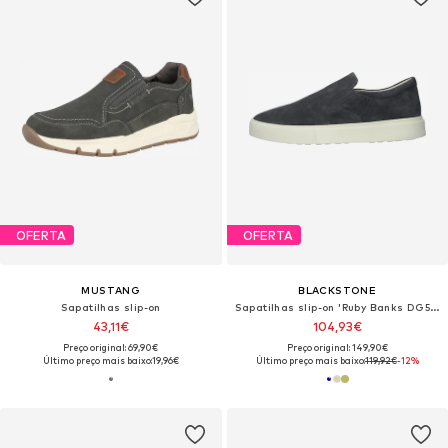
OFERTA
OFERTA
MUSTANG
BLACKSTONE
Sapatilhas slip-on
Sapatilhas slip-on 'Ruby Banks DG508'
43,11€
104,93€
Preço original: 69,90€
Preço original: 149,90€
Último preço mais baixo:
19,96€
Último preço mais baixo:
119,92€
-12%