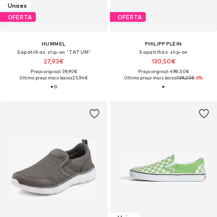
Unisex
OFERTA
OFERTA
HUMMEL
PHILIPP PLEIN
Sapatilhas slip-on 'TATUM'
Sapatilhas slip-on
27,93€
130,50€
Preço original: 39,90€
Preço original: 498,00€
Último preço mais baixo:
23,94€
Último preço mais baixo:
139,20€
-6%