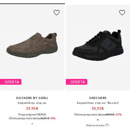
OFERTA
OFERTA
DOCKERS BY GERLI
SKECHERS
Sapatilhas slip-on
Sapatilhas slip-on 'Bucolo'
29,95€
55,92€
Preço original: 59,90€
Último preço mais baixo:
69,90€
-20%
Último preço mais baixo:
35,94€
-16%