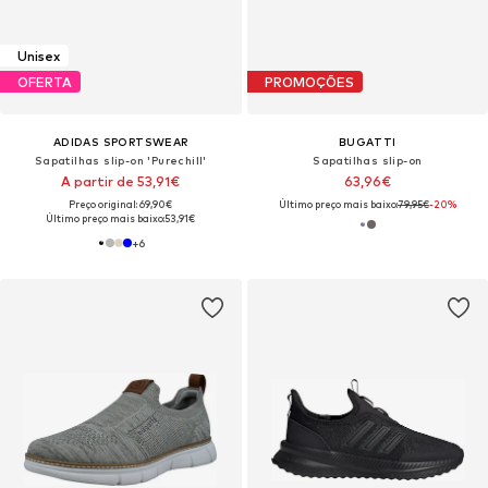
Unisex
OFERTA
PROMOÇÕES
ADIDAS SPORTSWEAR
BUGATTI
Sapatilhas slip-on 'Purechill'
Sapatilhas slip-on
A partir de 53,91€
63,96€
Preço original: 69,90€
Último preço mais baixo:
79,95€
-20%
Último preço mais baixo:
53,91€
+
6