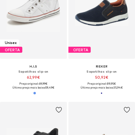
Unisex
OFERTA
OFERTA
H.I.S
RIEKER
Sapatilhas slip-on
Sapatilhas slip-on
62,99€
50,92€
Preço original: 69,99€
Preço original: 89,95€
Último preço mais baixo:
59,49€
Último preço mais baixo:
35,94€