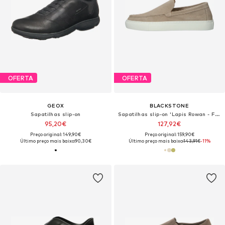
OFERTA
OFERTA
GEOX
BLACKSTONE
Sapatilhas slip-on
Sapatilhas slip-on 'Lapis Rowan - FG628'
95,20€
127,92€
Preço original: 149,90€
Preço original: 159,90€
Último preço mais baixo:
90,30€
Último preço mais baixo:
143,91€
-11%