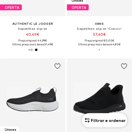
Unisex
OFERTA
OFERTA
AUTHENTIC LE JOGGER
VANS
Sapatilhas slip-on
Sapatilhas slip-on 'Classic'
40,49€
57,60€
Preço original: 44,99€
Preço original: 80,00€
Último preço mais baixo:
31,49€
Último preço mais baixo:
44,80€
Filtrar e ordenar
Unisex