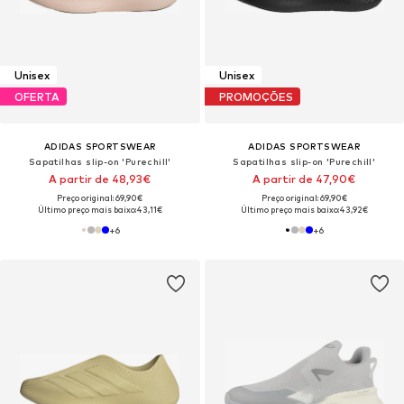
Unisex
Unisex
OFERTA
PROMOÇÕES
ADIDAS SPORTSWEAR
ADIDAS SPORTSWEAR
Sapatilhas slip-on 'Purechill'
Sapatilhas slip-on 'Purechill'
A partir de 48,93€
A partir de 47,90€
Preço original: 69,90€
Preço original: 69,90€
Último preço mais baixo:
43,11€
Último preço mais baixo:
43,92€
+
6
+
6