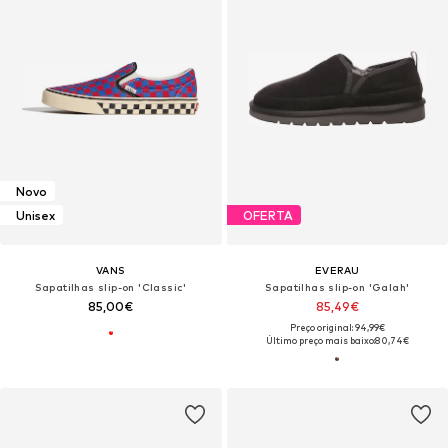
Novo
Unisex
OFERTA
VANS
EVERAU
Sapatilhas slip-on 'Classic'
Sapatilhas slip-on 'Galah'
85,00€
85,49€
Preço original: 94,99€
Último preço mais baixo:
80,74€