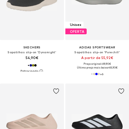
Unisex
OFERTA
SKECHERS
ADIDAS SPORTSWEAR
Sapatilhas slip-on 'Dynamight'
Sapatilhas slip-on 'Purechill'
54,90€
A partir de 55,92€
Preço original: 69,90€
Último preço mais baixo:
48,93€
+
6