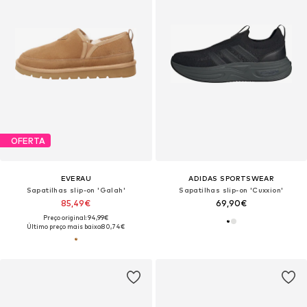
OFERTA
EVERAU
ADIDAS SPORTSWEAR
Sapatilhas slip-on 'Galah'
Sapatilhas slip-on 'Cuxxion'
85,49€
69,90€
Preço original: 94,99€
Último preço mais baixo:
80,74€