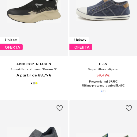
Unisex
Unisex
OFERTA
OFERTA
ARKK COPENHAGEN
H.I.S
Sapatilhas slip-on 'Raven X'
Sapatilhas slip-on
A partir de 88,79€
59,49€
Preço original: 69,99€
Último preço mais baixo:
59,49€