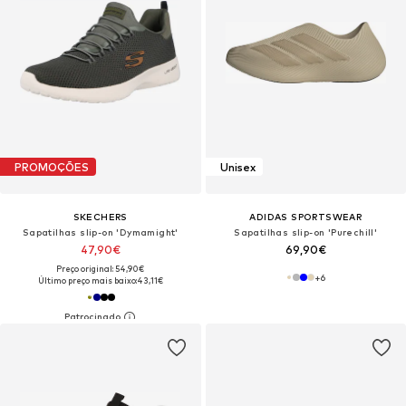
PROMOÇÕES
Unisex
SKECHERS
ADIDAS SPORTSWEAR
Sapatilhas slip-on 'Dymamight'
Sapatilhas slip-on 'Purechill'
47,90€
69,90€
Preço original: 54,90€
+
6
Último preço mais baixo:
43,11€