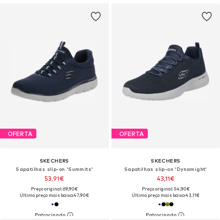
OFERTA
OFERTA
SKECHERS
SKECHERS
Sapatilhas slip-on 'Summits'
Sapatilhas slip-on 'Dynamight'
53,91€
43,11€
Preço original: 69,90€
Preço original: 54,90€
Último preço mais baixo:
47,90€
Último preço mais baixo:
43,11€