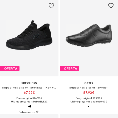
OFERTA
OFERTA
SKECHERS
GEOX
Sapatilhas slip-on 'Summits - Key Pace'
Sapatilhas slip-on 'Symbol'
67,92€
87,92€
Preço original: 84,90€
Preço original: 109,90€
Último preço mais baixo:
59,92€
Último preço mais baixo:
66,43€