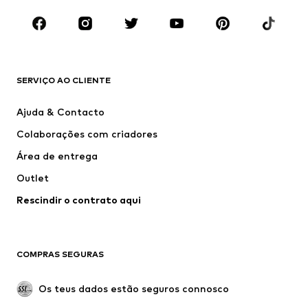
ROUPA
Novidades
Trending
T-shirts e Polos
Calças e Calções de ganga
SERVIÇO AO CLIENTE
Casacos
Camisolas
Calças e Calções
Camisas
Ajuda & Contacto
Roupa interior
Pullovers e Malhas
Colaborações com criadores
Fatos e Blazers
Sobretudos
Área de entrega
Roupa de banho
Tamanhos grandes
Outlet
Ocasiões
Exclusivo
Rescindir o contrato aqui
Upcycling
SAPATOS
COMPRAS SEGURAS
Novidades
Trending
Botas
Sapatilhas
Os teus dados estão seguros connosco
Sapatos
Sapatilhas de desporto