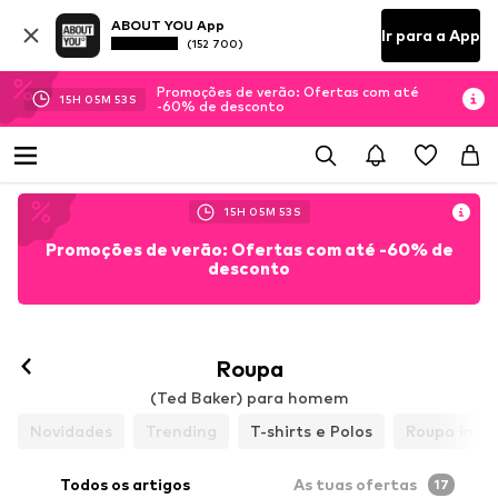
ABOUT YOU App
Ir para a App
(152 700)
Promoções de verão: Ofertas com até
15
H
05
M
52
S
-60% de desconto
15
H
05
M
52
S
Promoções de verão: Ofertas com até -60% de
desconto
Roupa
(Ted Baker) para homem
Novidades
Trending
T-shirts e Polos
Roupa inter
Todos os artigos
As tuas ofertas
17