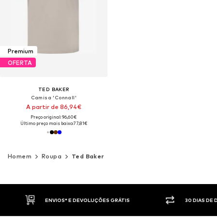
Premium
OFERTA
TED BAKER
Camisa 'Connall'
A partir de 86,94€
Preço original: 96,60€
Último preço mais baixo:
77,81€
Homem
Roupa
Ted Baker
30 DIAS DE DIREITO DE DEVOLUÇÃO
PAGAM