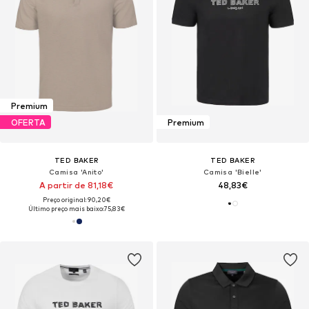
Premium
OFERTA
Premium
TED BAKER
TED BAKER
Camisa 'Anito'
Camisa 'Bielle'
A partir de 81,18€
48,83€
Preço original: 90,20€
Último preço mais baixo:
75,83€