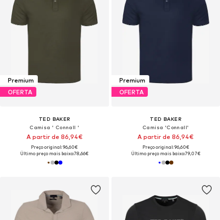
Premium
Premium
OFERTA
OFERTA
TED BAKER
TED BAKER
Camisa ' Connall '
Camisa 'Connall'
A partir de 86,94€
A partir de 86,94€
Preço original: 96,60€
Preço original: 96,60€
Último preço mais baixo:
78,66€
Último preço mais baixo:
79,07€