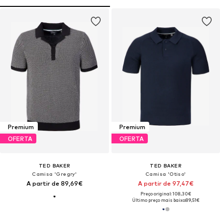
Premium
Premium
OFERTA
OFERTA
TED BAKER
TED BAKER
Camisa 'Gregry'
Camisa 'Otiso'
A partir de 89,69€
A partir de 97,47€
Preço original: 108,30€
Último preço mais baixo:
89,51€