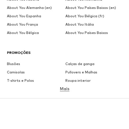
About You Alemanha (en)
About You Países Baixos (en)
About You Espanha
About You Bélgica (fr)
About You França
About You Itália
About You Bélgica
About You Países Baixos
PROMOÇÕES
Blusões
Calças de ganga
Camisolas
Pullovers e Malhas
T-shirts e Polos
Roupa interior
Mais
Calças
Camisas
Sobretudos
Fatos e Blazers
Roupa de banho
Tamanhos grandes
Sapatos
Desporto
Acessórios
Premium