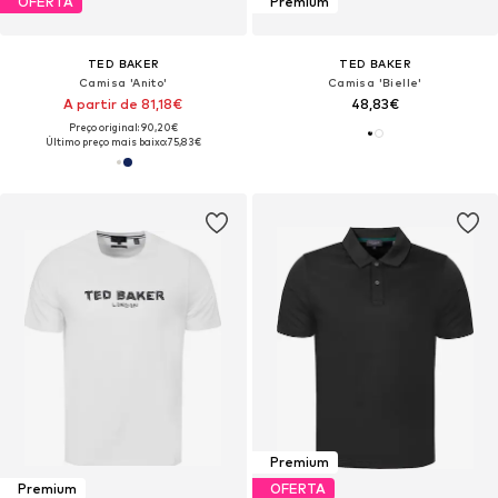
OFERTA
Premium
TED BAKER
TED BAKER
Camisa 'Anito'
Camisa 'Bielle'
A partir de 81,18€
48,83€
Preço original: 90,20€
Último preço mais baixo:
75,83€
Premium
Premium
OFERTA