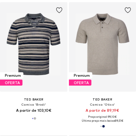
Premium
Premium
OFERTA
OFERTA
TED BAKER
TED BAKER
Camisa 'Brodi'
Camisa 'Otiso'
A partir de 103,10€
A partir de 89,19€
Preço original: 99,10€
Último preço mais baixo:
89,51€