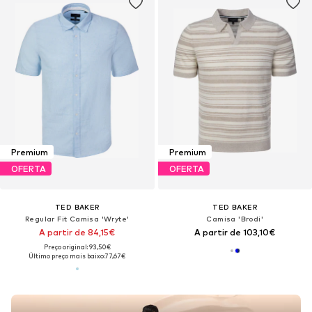
Premium
Premium
OFERTA
OFERTA
TED BAKER
TED BAKER
Regular Fit Camisa 'Wryte'
Camisa 'Brodi'
A partir de 84,15€
A partir de 103,10€
Preço original: 93,50€
Último preço mais baixo:
77,67€