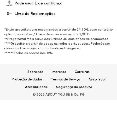
Pode usar. É de confiança
Sapatos abertos
Exclusivo
Livro de Reclamações
DESPORTO
Roupa desportiva
Tipos de desporto
*Envio gratuito para encomendas a partir de 24,90€, caso contrário
Sapatilhas de desporto
Mochilas e Sacos de desporto
aplicam-se custos / taxas de envio e serviço de 3,90€.
**Preço total mais baixo dos últimos 30 dias antes de promoções.
Acessórios de desporto
****Gratuito a partir de todas as redes portuguesas. Poderão ser
cobradas taxas para chamadas do estrangeiro.
******Todos os preços incl. IVA.
ACESSÓRIOS
Novidades
Bonés e Gorros
Cintos
Malas e Mochilas
Sobre nós
Imprensa
Carreiras
Relógios
Bijuteria
Proteção de dados
Termos de Serviço
Aviso legal
Óculos de sol
Carteiras e Estojos
Acessibilidade
Segurança do produto
Fato - Acessórios
Cachecóis e Lenços
© 2026 ABOUT YOU SE & Co. KG
Luvas
Acessórios para casa
Exclusivo
Upcycling