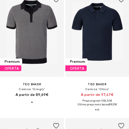
Premium
Premium
OFERTA
OFERTA
TED BAKER
TED BAKER
Camisa 'Gregry'
Camisa 'Otiso'
A partir de 89,69€
A partir de 97,47€
Preço original: 108,30€
Último preço mais baixo:
89,51€