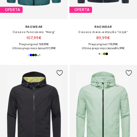
OFERTA
OFERTA
RAGWEAR
RAGWEAR
Casaco funcionais 'Norg'
Casaco meia-estação 'Izzyk'
107,99€
89,99€
Preço original: 169,99€
Preço original: 119,99€
Último preço mais baixo:
101,99€
Último preço mais baixo:
84,99€
+
1