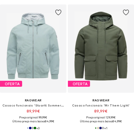
OFERTA
OFERTA
RAGWEAR
RAGWEAR
Casaco funcionais 'Stuartt Summer Youmodo'
Casaco funcionais 'Mr Them Light'
89,99€
89,99€
Preço original: 99,99€
Preço original: 129,99€
Último preço mais baixo:
84,99€
Último preço mais baixo:
84,99€
+
3
+
1