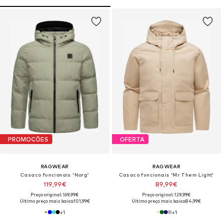
PROMOÇÕES
OFERTA
RAGWEAR
RAGWEAR
Casaco funcionais 'Norg'
Casaco funcionais 'Mr Them Light'
119,99€
89,99€
Preço original: 169,99€
Preço original: 129,99€
Último preço mais baixo:
101,99€
Último preço mais baixo:
84,99€
+
1
+
1