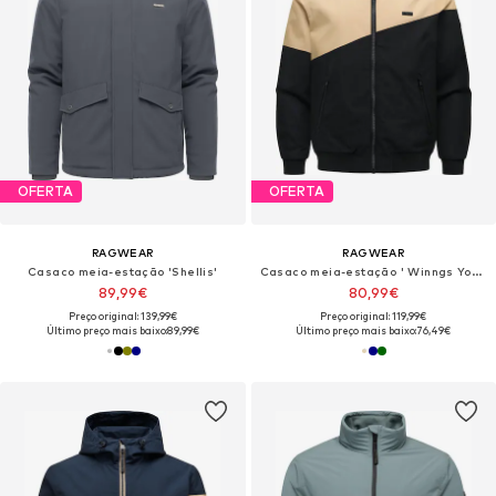
OFERTA
OFERTA
RAGWEAR
RAGWEAR
Casaco meia-estação 'Shellis'
Casaco meia-estação ' Winngs Youmodo'
89,99€
80,99€
Preço original: 139,99€
Preço original: 119,99€
Último preço mais baixo:
89,99€
Último preço mais baixo:
76,49€