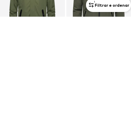
1
Filtrar e ordenar
RAGWEAR
RAGWEAR
Casaco de inverno 'Hatar'
Casaco outdoor 'Colwie'
179,99€
119,99€
+
2
ENCONTRA O FIT CERTO
Casacos guias