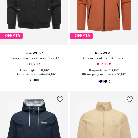
OFERTA
OFERTA
RAGWEAR
RAGWEAR
Casaco meia-estação 'Izzyk'
Casaco outdoor 'Colwie'
89,99€
107,99€
Preço original: 119,99€
Preço original: 119,99€
Último preço mais baixo:
84,99€
Último preço mais baixo:
101,99€
+
2