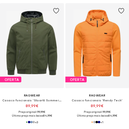
OFERTA
OFERTA
RAGWEAR
RAGWEAR
Casaco funcionais 'Stuartt Summer Youmodo'
Casaco funcionais 'Rendy Tech'
89,99€
89,99€
Preço original: 99,99€
Preço original: 99,99€
Último preço mais baixo:
84,99€
Último preço mais baixo:
84,99€
+
3
+
1