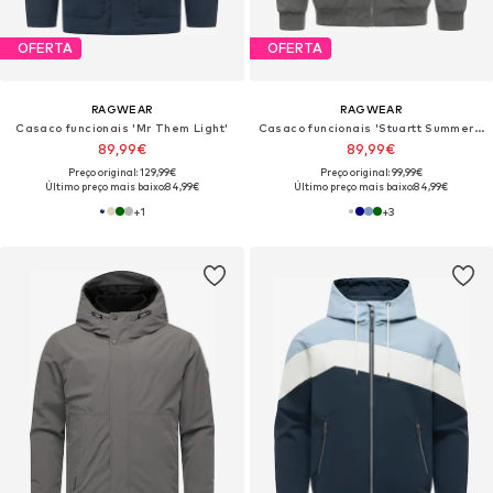
OFERTA
OFERTA
RAGWEAR
RAGWEAR
Casaco funcionais 'Mr Them Light'
Casaco funcionais 'Stuartt Summer Youmodo'
89,99€
89,99€
Preço original: 129,99€
Preço original: 99,99€
Último preço mais baixo:
84,99€
Último preço mais baixo:
84,99€
+
1
+
3