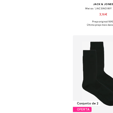
JACK & JONE
Meias 'JACSNOWY 
3,16€
Preço original: 9,9
Tamanhos disponíveis
Último preço mais baix
Adicionar ao c
Conjunto de 2
OFERTA