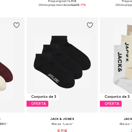
Preço original: 14,90€
Preço or
: 41-46
Tamanhos disponíveis: 41-46
Tamanhos di
Último preço mais baixo:
12,67€
-17%
Último preço
esto
Adicionar ao cesto
Adicion
Conjunto de 3
Conjunto de 3
OFERTA
OFERTA
S
JACK & JONES
JACK
BRO'
Meias 'Louis'
Meias 
8,91€