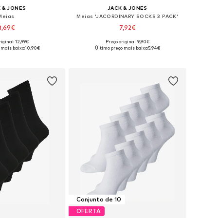
 & JONES
JACK & JONES
Meias
Meias 'JACORDINARY SOCKS 3 PACK'
1,69€
7,92€
iginal: 12,99€
Preço original: 9,90€
sponíveis: 41-46
Tamanhos disponíveis: 41-46
 mais baixo:
10,90€
Último preço mais baixo:
5,94€
ar ao cesto
Adicionar ao cesto
Conjunto de 10
OFERTA