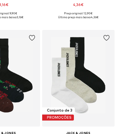
3,16€
4,36€
+
1
riginal: 9,90€
Preço original: 12,90€
sponíveis: 41-46
Tamanhos disponíveis: 41-46
o mais baixo:
3,16€
Último preço mais baixo:
4,36€
ar ao cesto
Adicionar ao cesto
Conjunto de 3
PROMOÇÕES
 & JONES
JACK & JONES