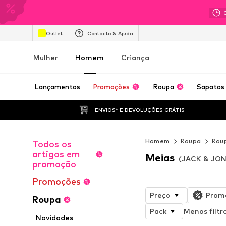
Outlet
Contacto & Ajuda
Mulher
Homem
Criança
Lançamentos
Promoções
Roupa
Sapatos
ENVIOS* E DEVOLUÇÕES GRÁTIS
Homem
Roupa
Roup
Todos os
artigos em
Meias
(JACK & JON
promoção
Promoções
Preço
Prom
Roupa
Pack
Menos filtr
Novidades