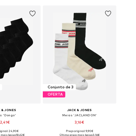
Conjunto de 3
OFERTA
 & JONES
JACK & JONES
s 'Dongo'
Meias 'JACLANDON'
2,41€
3,16€
iginal: 24,90€
Preço original: 9,90€
sponíveis: 41-46
Tamanhos disponíveis: 41-46
 mais baixo:
18,62€
Último preço mais baixo:
3,16€