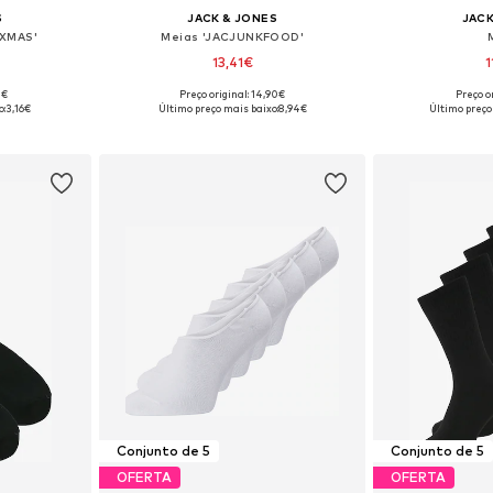
S
JACK & JONES
JACK
XMAS'
Meias 'JACJUNKFOOD'
13,41€
1
0€
Preço original: 14,90€
Preço or
: 41-46
Tamanhos disponíveis: 41-46
Tamanhos di
o:
3,16€
Último preço mais baixo:
8,94€
Último preço
esto
Adicionar ao cesto
Adicion
Conjunto de 5
Conjunto de 5
OFERTA
OFERTA