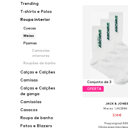
Trending
T-shirts e Polos
Roupa interior
Cuecas
Meias
Pijamas
Camisolas
interiores
Roupões de banho
Calças e Calções
Camisas
Conjunto de 3
Calças e Calções
OFERTA
de ganga
Camisolas
JACK & JONE
Meias 'JACBRA
Casacos
3,16€
Roupa de banho
Preço original: 9,9
Fatos e Blazers
Tamanhos disponíveis
Último preço mais baix