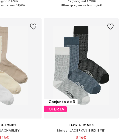
iginal: 14,99€
Preço original: 17,90€
sponíveis: 41-46
Tamanhos disponíveis: 41-46
 mais baixo:
11,90€
Último preço mais baixo:
5,96€
ar ao cesto
Adicionar ao cesto
Conjunto de 3
OFERTA
 & JONES
JACK & JONES
'JACHARLEY'
Meias 'JACBRYAN BIRD EYE'
3,16€
5,14€