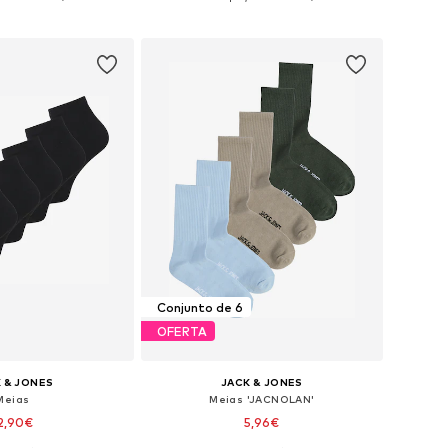
ar ao cesto
Adicionar ao cesto
Conjunto de 6
OFERTA
 & JONES
JACK & JONES
Meias
Meias 'JACNOLAN'
2,90€
5,96€