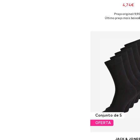
4,74€
Preço original: 9,9
Tamanhos disponíveis
Último preço mais baixo:
Adicionar ao c
Conjunto de 5
OFERTA
JACK & JONE