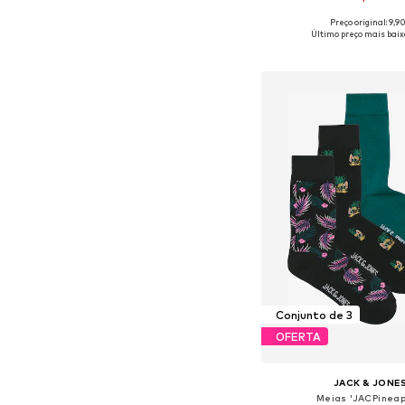
+
1
Preço original: 9,9
Tamanhos disponíveis
Último preço mais baix
Adicionar ao c
Conjunto de 3
OFERTA
JACK & JONE
Meias 'JACPineap