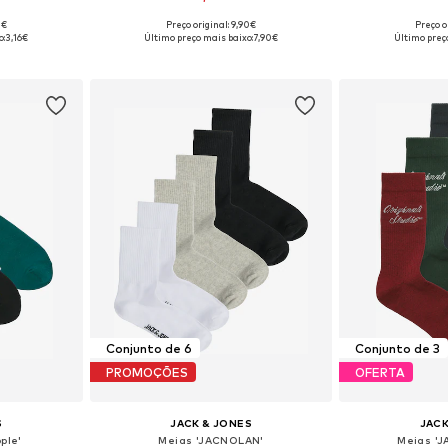
0€
Preço original: 9,90€
Preço o
: 41-46
Tamanhos disponíveis: 41-46
Tamanhos di
o:
3,16€
Último preço mais baixo:
7,90€
Último preç
esto
Adicionar ao cesto
Adicion
Conjunto de 6
Conjunto de 3
PROMOÇÕES
OFERTA
S
JACK & JONES
JACK
ple'
Meias 'JACNOLAN'
Meias '