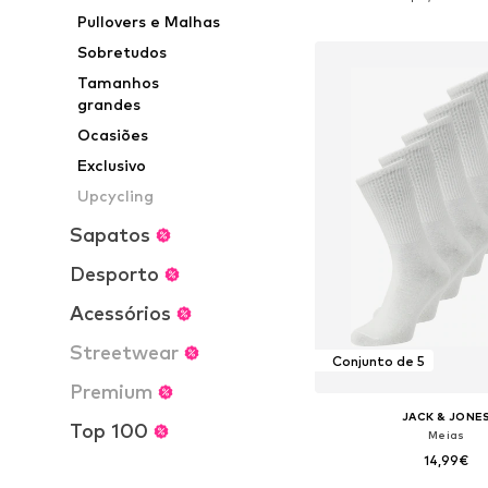
Adicionar ao c
Pullovers e Malhas
Sobretudos
Tamanhos
grandes
Ocasiões
Exclusivo
Upcycling
Sapatos
Desporto
Acessórios
Streetwear
Conjunto de 5
Premium
JACK & JONE
Top 100
Meias
14,99€