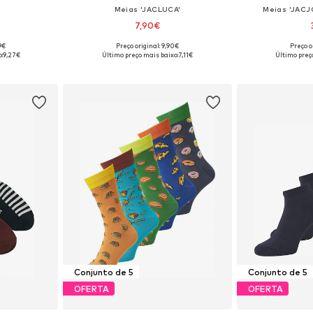
Meias 'JACLUCA'
Meias 'JACJ
7,90€
9€
Preço original: 9,90€
Preço o
: 41-46
Tamanhos disponíveis: 41-46
Tamanhos di
:
9,27€
Último preço mais baixo:
7,11€
Último preç
esto
Adicionar ao cesto
Adicion
Conjunto de 5
Conjunto de 5
OFERTA
OFERTA