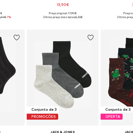
13,90€
0€
Preço original: 17,90€
Preço o
: 41-46
Tamanhos disponíveis: 41-46
Tamanhos di
5,14€
-7%
Último preço mais baixo:
6,36€
Último preç
esto
Adicionar ao cesto
Adicion
Conjunto de 3
Conjunto de 3
PROMOÇÕES
OFERTA
S
JACK & JONES
JACK