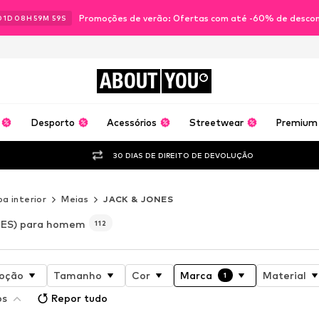
Promoções de verão: Ofertas com até -60% de desco
01
D
08
H
59
M
58
S
ABOUT
YOU
Desporto
Acessórios
Streetwear
Premium
30 DIAS DE DIREITO DE DEVOLUÇÃO
a interior
Meias
JACK & JONES
ES) para homem
112
oção
Tamanho
Cor
Marca
Material
1
os
Repor tudo