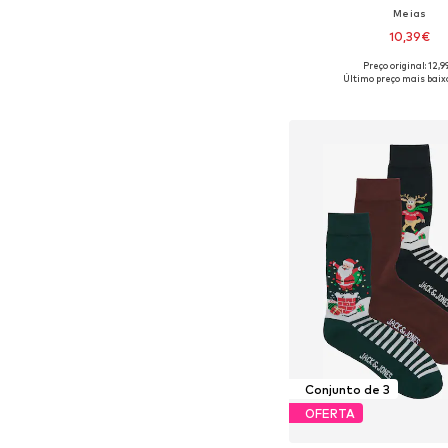
Meias
10,39€
+
1
Preço original: 12,9
Tamanhos disponíveis
Último preço mais baixo
Adicionar ao c
Conjunto de 3
OFERTA