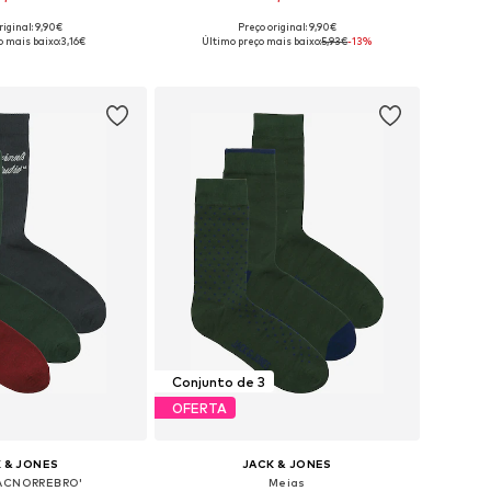
riginal: 9,90€
Preço original: 9,90€
sponíveis: 41-46
Tamanhos disponíveis: 41-46
o mais baixo:
3,16€
Último preço mais baixo:
5,93€
-13%
ar ao cesto
Adicionar ao cesto
Conjunto de 3
OFERTA
 & JONES
JACK & JONES
JACNORREBRO'
Meias