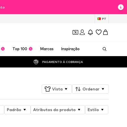
nto
PT
Top 100
Marcas
Inspiração
PAGAMENTO À COBRANÇA 
Vista
Ordenar
Padrão
Atributos do produto
Estilo