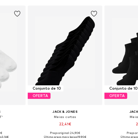
Conjunto de 10
Conjunto de 10
OFERTA
OFERTA
S
JACK & JONES
JACK
T'
Meias curtas
Meia
22,41€
2
0€
Preço original: 24,90€
Preço or
: 41-46
Tamanhos disponíveis: 41-46
Tamanhos di
o:
3,16€
Último preço mais baixo:
19,90€
Último preço