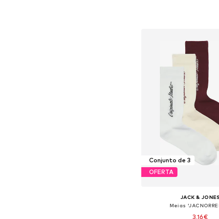
Tamanhos disponíveis
Adicionar ao c
Conjunto de 3
OFERTA
JACK & JONE
Meias 'JACNORRE
3,16€