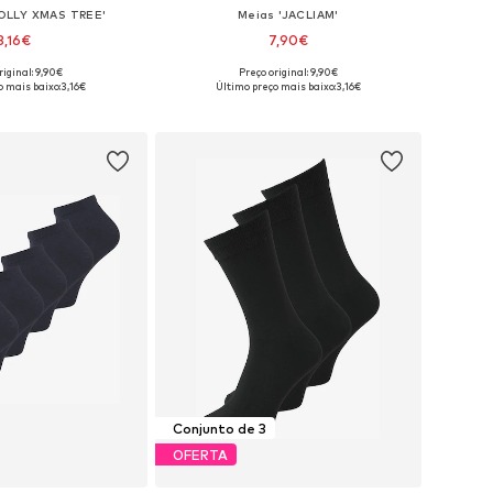
OLLY XMAS TREE'
Meias 'JACLIAM'
3,16€
7,90€
riginal: 9,90€
Preço original: 9,90€
sponíveis: 41-46
Tamanhos disponíveis: 41-46
o mais baixo:
3,16€
Último preço mais baixo:
3,16€
ar ao cesto
Adicionar ao cesto
Conjunto de 3
OFERTA