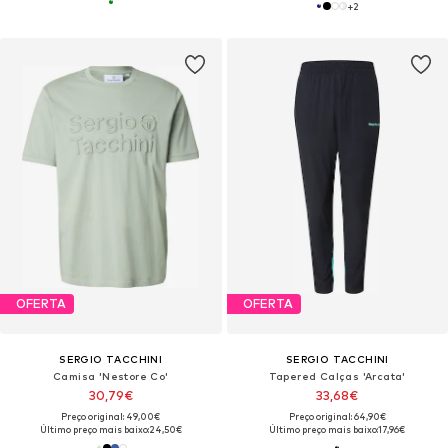
+
2
OFERTA
OFERTA
SERGIO TACCHINI
SERGIO TACCHINI
Camisa 'Nestore Co'
Tapered Calças 'Arcata'
30,79€
33,68€
Preço original: 49,00€
Preço original: 64,90€
Último preço mais baixo:
24,50€
Último preço mais baixo:
17,96€