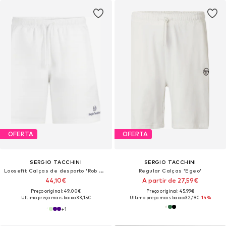
OFERTA
OFERTA
SERGIO TACCHINI
SERGIO TACCHINI
Loosefit Calças de desporto 'Rob 024'
Regular Calças 'Egeo'
44,10€
A partir de 27,59€
Preço original: 49,00€
Preço original: 45,99€
Último preço mais baixo:
33,15€
Último preço mais baixo:
32,19€
-14%
+
1