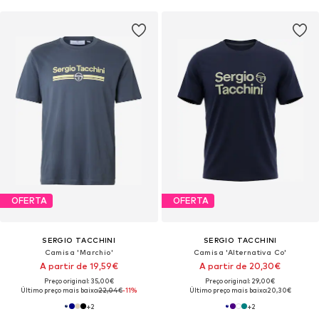
OFERTA
OFERTA
SERGIO TACCHINI
SERGIO TACCHINI
Camisa 'Marchio'
Camisa 'Alternativa Co'
A partir de 19,59€
A partir de 20,30€
Preço original: 35,00€
Preço original: 29,00€
Último preço mais baixo:
22,04€
-11%
Último preço mais baixo:
20,30€
+
2
+
2