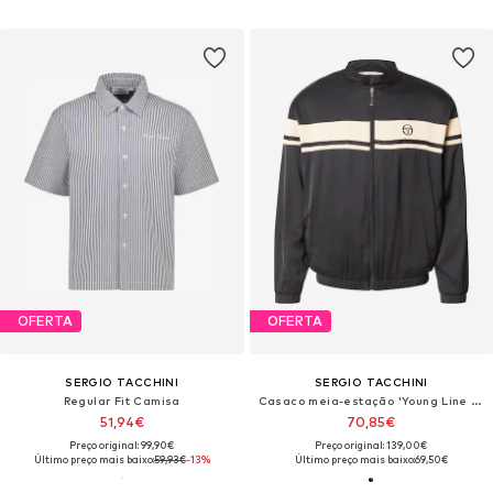
OFERTA
OFERTA
SERGIO TACCHINI
SERGIO TACCHINI
Regular Fit Camisa
Casaco meia-estação 'Young Line Rayon'
51,94€
70,85€
Preço original: 99,90€
Preço original: 139,00€
Último preço mais baixo:
59,93€
-13%
Último preço mais baixo:
69,50€