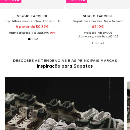
SERGIO TACCHINI
SERGIO TACCHINI
Sapatilhas baixas 'New Action LTX'
Sapatilhas baixas 'New Action'
A partir de 50,39€
62,10€
Último preço mais baixo:
55,99€
-10%
Preço original: 69,00€
Último preço mais baixo:
62,10€
+
2
+
2
DESCOBRE AS TENDÊNCIAS E AS PRINCIPAIS MARCAS
Inspiração para Sapatos