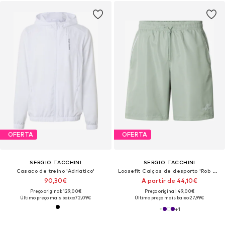
OFERTA
OFERTA
SERGIO TACCHINI
SERGIO TACCHINI
Casaco de treino 'Adriatico'
Loosefit Calças de desporto 'Rob 024'
90,30€
A partir de 44,10€
Preço original: 129,00€
Preço original: 49,00€
Último preço mais baixo:
72,09€
Último preço mais baixo:
27,99€
+
1