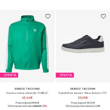
OFERTA
OFERTA
SERGIO TACCHINI
SERGIO TACCHINI
Casaco meia-estação 'CARLO'
Sapatilhas baixas 'New Action LTX'
45,44€
53,10€
Preço original: 89,90€
Preço original: 59,00€
Último preço mais baixo:
55,92€
-18%
Último preço mais baixo:
42,29€