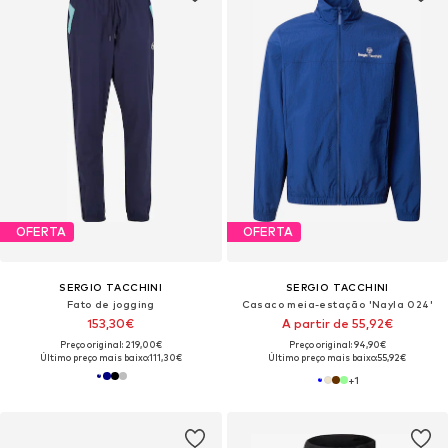
OFERTA
OFERTA
SERGIO TACCHINI
SERGIO TACCHINI
Fato de jogging
Casaco meia-estação 'Nayla 024'
153,30€
A partir de 55,92€
Preço original: 219,00€
Preço original: 94,90€
Último preço mais baixo:
111,30€
Último preço mais baixo:
55,92€
+
1