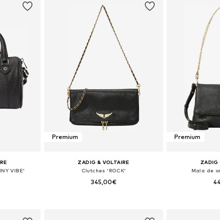
Premium
Premium
IRE
ZADIG & VOLTAIRE
ZADIG 
NNY VIBE'
Clutches 'ROCK'
Mala de o
345,00€
4
+
1
 One Size
Tamanhos disponíveis: One Size
Tamanhos dis
esto
Adicionar ao cesto
Adicion