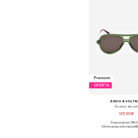
Premium
OFERTA
ZADIG & VOLTA
Óculos de sol
139,30€
Preço original: 199,
Tamanhos disponíve
Último preço mais baixo:
1
Adicionar ao c