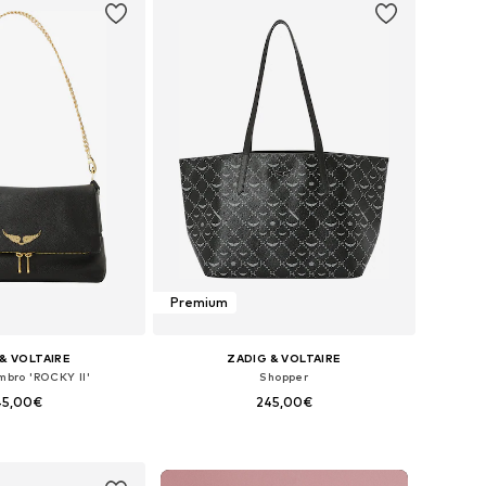
Premium
& VOLTAIRE
ZADIG & VOLTAIRE
mbro 'ROCKY II'
Shopper
45,00€
245,00€
poníveis: One Size
Tamanhos disponíveis: One Size
ar ao cesto
Adicionar ao cesto