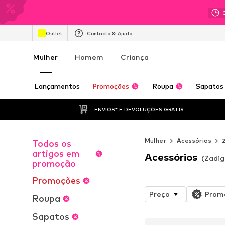
Outlet
Contacto & Ajuda
Mulher
Homem
Criança
Lançamentos
Promoções
Roupa
Sapatos
ENVIOS* E DEVOLUÇÕES GRÁTIS
Mulher
Acessórios
Todos os
artigos em
Acessórios
(Zadig
promoção
Promoções
Preço
Prom
Roupa
Sapatos