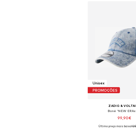
Unisex
PROMOÇÕES
ZADIG & VOLTA
Boné 'NEW ERAx
99,90€
Último preço mais baixo:
12
Tamanhos disponíveis