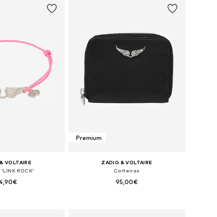
Premium
& VOLTAIRE
ZADIG & VOLTAIRE
a 'LINK ROCK'
Carteiras
4,90€
95,00€
poníveis: One Size
Tamanhos disponíveis: XS-XL
ar ao cesto
Adicionar ao cesto