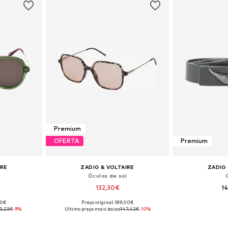
Premium
OFERTA
Premium
IRE
ZADIG & VOLTAIRE
ZADIG 
Óculos de sol
132,30€
1
00€
Preço original: 189,00€
is: 58
Tamanhos disponíveis: 53
Tamanhos 
53,23€
-9%
Último preço mais baixo:
147,42€
-10%
esto
Adicionar ao cesto
Adicion