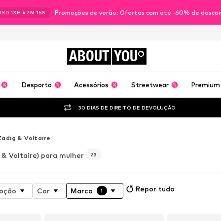
Promoções de verão: Ofertas com até -60% de desco
03
D
13
H
47
M
13
S
ABOUT
YOU
Desporto
Acessórios
Streetwear
Premium
30 DIAS DE DIREITO DE DEVOLUÇÃO
Zadig & Voltaire
 & Voltaire) para mulher
23
Repor tudo
oção
Cor
Marca
1