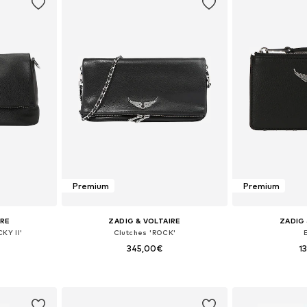
Premium
Premium
IRE
ZADIG & VOLTAIRE
ZADIG 
KY II'
Clutches 'ROCK'
345,00€
1
+
1
 One Size
Tamanhos disponíveis: One Size
Tamanhos dis
esto
Adicionar ao cesto
Adicion