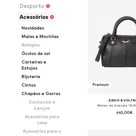
Desporto
Acessórios
Novidades
Malas e Mochilas
Relógios
Óculos de sol
Carteiras e
Estojos
Bijuteria
Cintos
Premium
Chapéus e Gorros
ZADIG & VOLTA
Cachecóis e
Malas de tiracolo 'SU
Lenços
445,00€
Acessórios para
casa
Tamanhos disponíveis:
Acessórios para o
Adicionar ao c