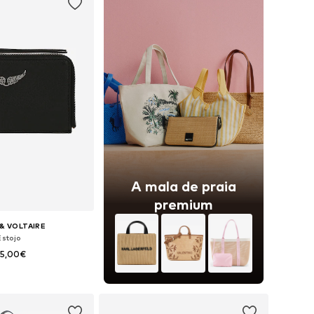
A mala de praia
premium
& VOLTAIRE
Estojo
35,00€
poníveis: One Size
ar ao cesto