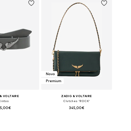
Novo
Premium
& VOLTAIRE
ZADIG & VOLTAIRE
Cintos
Clutches 'ROCK'
45,00€
345,00€
+
1
disponíveis: 80
Tamanhos disponíveis: One Size
ar ao cesto
Adicionar ao cesto