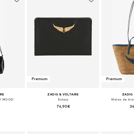
Premium
Premium
IRE
ZADIG & VOLTAIRE
ZADIG 
NY MOOD'
Estojo
Malas de tir
74,90€
3
 One Size
Tamanhos disponíveis: One Size
Tamanhos dis
esto
Adicionar ao cesto
Adicion