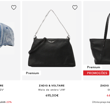
Premium
Premium
PROMOÇÕES
IRE
ZADIG & VOLTAIRE
ZADIG 
ZV'
Mala de ombro 'JIM'
S
495,00€
4
5,00€
-20%
Último preço mai
: 55-60
Tamanhos disponíveis: One Size
Tamanhos dis