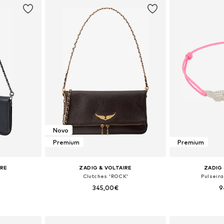
Novo
Premium
Premium
IRE
ZADIG & VOLTAIRE
ZADIG 
Clutches 'ROCK'
Pulseir
345,00€
9
+
1
 One Size
Tamanhos disponíveis: One Size
Tamanhos dis
esto
Adicionar ao cesto
Adicion