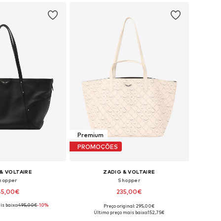
Premium
PROMOÇÕES
& VOLTAIRE
ZADIG & VOLTAIRE
hopper
Shopper
45,00€
235,00€
s baixo:
495,00€
-10%
Preço original: 295,00€
poníveis: One Size
Tamanhos disponíveis: One Size
Último preço mais baixo:
152,75€