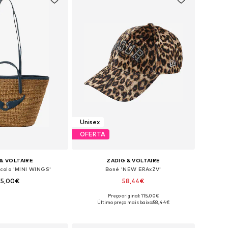
Unisex
OFERTA
& VOLTAIRE
ZADIG & VOLTAIRE
acolo 'MINI WINGS'
Boné 'NEW ERAxZV'
45,00€
58,44€
Preço original: 115,00€
poníveis: One Size
Tamanhos disponíveis: 55-60
Último preço mais baixo:
58,44€
ar ao cesto
Adicionar ao cesto