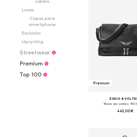
cabelo
Luvas
Capas para
smartphone
Exclusivo
Upcycling
Streetwear
Premium
Top 100
Premium
ZADIG & VOLTA
Mala de ombro 'ROC
445,00€
Tamanhos disponíveis:
Adicionar ao c