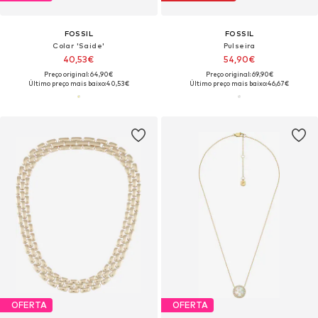
FOSSIL
FOSSIL
Colar 'Saide'
Pulseira
40,53€
54,90€
Preço original: 64,90€
Preço original: 69,90€
Último preço mais baixo:
40,53€
Último preço mais baixo:
46,67€
OFERTA
OFERTA