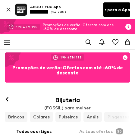
ABOUT YOU App
Ir para a App
(152 700)
Promoções de verão: Ofertas com até
19
H
47
M
18
S
-60% de desconto
19
H
47
M
18
S
Promoções de verão: Ofertas com até -60% de
desconto
Bijuteria
(FOSSIL) para mulher
Brincos
Colares
Pulseiras
Anéis
Pingentes
Todos os artigos
As tuas ofertas
56