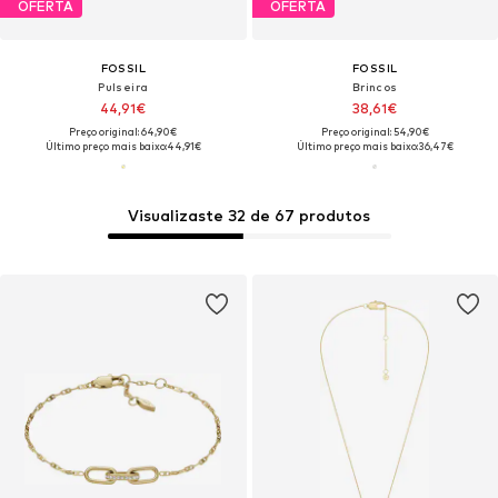
OFERTA
OFERTA
FOSSIL
FOSSIL
Pulseira
Brincos
44,91€
38,61€
Preço original: 64,90€
Preço original: 54,90€
Último preço mais baixo:
44,91€
Último preço mais baixo:
36,47€
Visualizaste 32 de 67 produtos