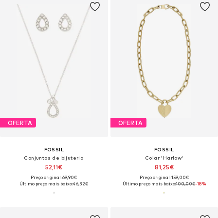
OFERTA
OFERTA
FOSSIL
FOSSIL
Conjuntos de bijuteria
Colar 'Harlow'
52,11€
81,25€
Preço original: 69,90€
Preço original: 159,00€
Último preço mais baixo:
46,32€
Último preço mais baixo:
100,00€
-18%