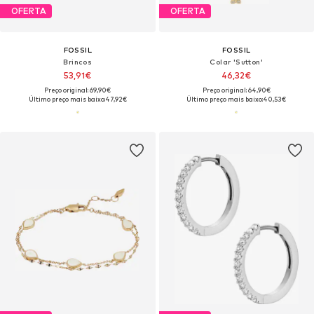
OFERTA
OFERTA
FOSSIL
FOSSIL
Brincos
Colar 'Sutton'
53,91€
46,32€
Preço original: 69,90€
Preço original: 64,90€
Último preço mais baixo:
47,92€
Último preço mais baixo:
40,53€