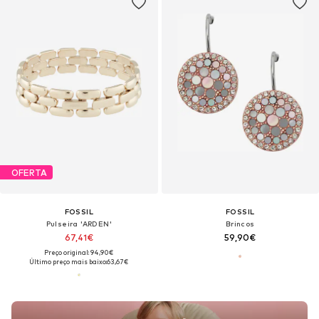
OFERTA
FOSSIL
FOSSIL
Pulseira 'ARDEN'
Brincos
67,41€
59,90€
Preço original: 94,90€
Último preço mais baixo:
63,67€