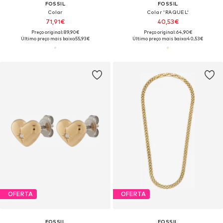
FOSSIL
FOSSIL
Colar
Colar 'RAQUEL'
71,91€
40,53€
Preço original: 89,90€
Preço original: 64,90€
Último preço mais baixo:
55,93€
Último preço mais baixo:
40,53€
OFERTA
OFERTA
FOSSIL
FOSSIL