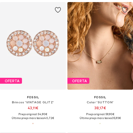
OFERTA
OFERTA
FOSSIL
FOSSIL
Brincos 'VINTAGE GLITZ'
Colar 'SUTTON'
43,11€
38,17€
Preço original: 54,90€
Preço original: 59,90€
Último preço mais baixo:
40,72€
Último preço mais baixo:
35,93€