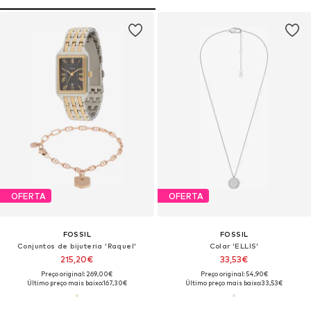
OFERTA
OFERTA
FOSSIL
FOSSIL
Conjuntos de bijuteria 'Raquel'
Colar 'ELLIS'
215,20€
33,53€
Preço original: 269,00€
Preço original: 54,90€
Último preço mais baixo:
167,30€
Último preço mais baixo:
33,53€