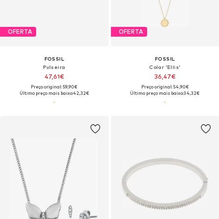
OFERTA
OFERTA
FOSSIL
FOSSIL
Pulseira
Colar 'Ellis'
47,61€
36,47€
Preço original: 59,90€
Preço original: 54,90€
Último preço mais baixo:
42,32€
Último preço mais baixo:
34,32€