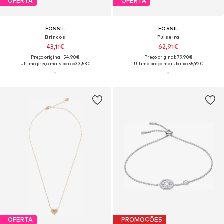
OFERTA
OFERTA
FOSSIL
FOSSIL
Brincos
Pulseira
43,11€
62,91€
Preço original: 54,90€
Preço original: 79,90€
Último preço mais baixo:
33,53€
Último preço mais baixo:
55,92€
OFERTA
PROMOÇÕES