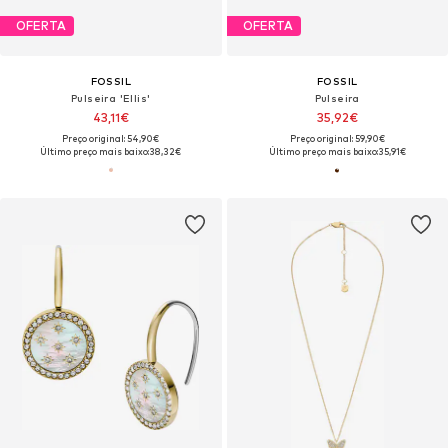
OFERTA
OFERTA
FOSSIL
FOSSIL
Pulseira 'Ellis'
Pulseira
43,11€
35,92€
Preço original: 54,90€
Preço original: 59,90€
Último preço mais baixo:
38,32€
Último preço mais baixo:
35,91€