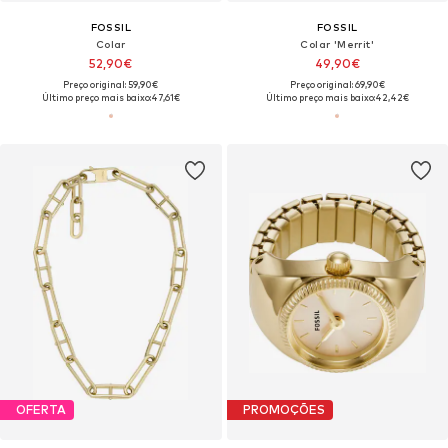
FOSSIL
FOSSIL
Colar
Colar 'Merrit'
52,90€
49,90€
Preço original: 59,90€
Preço original: 69,90€
Último preço mais baixo:
47,61€
Último preço mais baixo:
42,42€
OFERTA
PROMOÇÕES