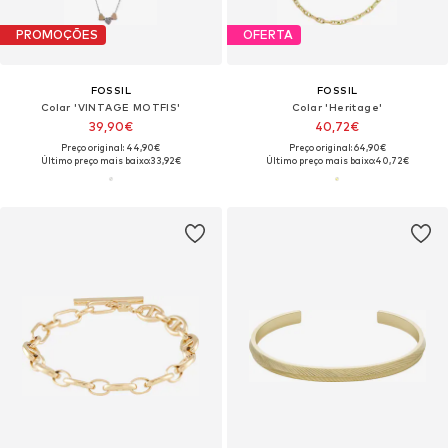
PROMOÇÕES
OFERTA
FOSSIL
FOSSIL
Colar 'VINTAGE MOTFIS'
Colar 'Heritage'
39,90€
40,72€
Preço original: 44,90€
Preço original: 64,90€
Último preço mais baixo:
33,92€
Último preço mais baixo:
40,72€