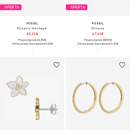
OFERTA
OFERTA
FOSSIL
FOSSIL
Pulseira 'Heritage'
Pulseira
49,22€
47,61€
Preço original: 64,90€
Preço original: 59,90€
Último preço mais baixo:
40,53€
Último preço mais baixo:
42,32€