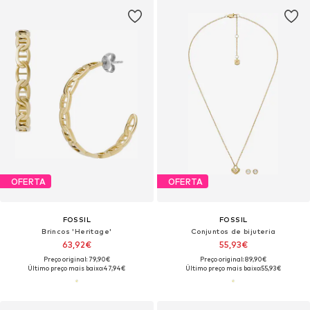
OFERTA
OFERTA
FOSSIL
FOSSIL
Brincos 'Heritage'
Conjuntos de bijuteria
63,92€
55,93€
Preço original: 79,90€
Preço original: 89,90€
Último preço mais baixo:
47,94€
Último preço mais baixo:
55,93€