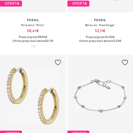
OFERTA
OFERTA
FOSSIL
FOSSIL
Pulseira 'Ellis'
Brincos 'Heritage'
58,41€
52,11€
Preço original: 89,90€
Preço original: 64,90€
Último preço mais baixo:
55,17€
Último preço mais baixo:
40,53€