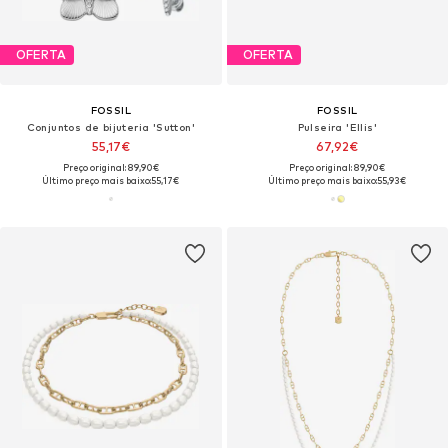
OFERTA
OFERTA
FOSSIL
FOSSIL
Conjuntos de bijuteria 'Sutton'
Pulseira 'Ellis'
55,17€
67,92€
Preço original: 89,90€
Preço original: 89,90€
Último preço mais baixo:
55,17€
Último preço mais baixo:
55,93€