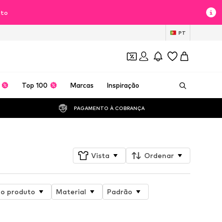
nto
PT
Top 100
Marcas
Inspiração
PAGAMENTO À COBRANÇA 
Vista
Ordenar
do produto
Material
Padrão