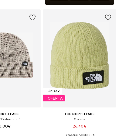
sponíveis: 55-60
ar ao cesto
Unisex
OFERTA
ORTH FACE
THE NORTH FACE
 'Fisherman'
Gorros
0,00€
26,40€
Preço original: 33,00€