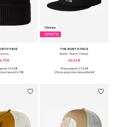
Unisex
OFERTA
ORTH FACE
THE NORTH FACE
Gorros
Boné 'Norm Camp'
4,75€
26,64€
iginal: 33,00€
Preço original: 37,00€
sponíveis: 55-60
Tamanhos disponíveis: 55-60
 mais baixo:
24,75€
Último preço mais baixo:
26,64€
ar ao cesto
Adicionar ao cesto