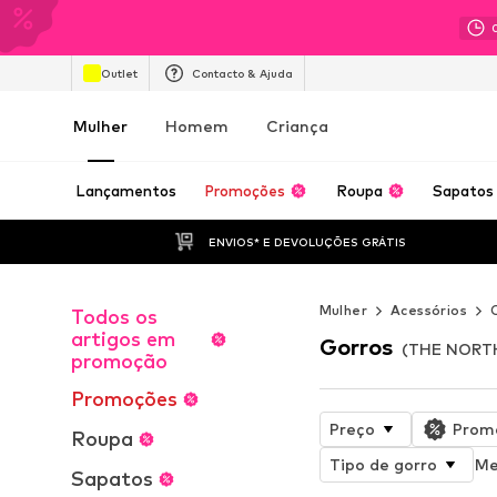
Outlet
Contacto & Ajuda
Mulher
Homem
Criança
Lançamentos
Promoções
Roupa
Sapatos
ENVIOS* E DEVOLUÇÕES GRÁTIS
Mulher
Acessórios
Todos os
artigos em
Gorros
(THE NORTH
promoção
Promoções
Preço
Prom
Roupa
Tipo de gorro
Me
Sapatos