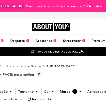
Promoções de verão: Ofertas com até -60% de desco
02
D
21
H
54
M
28
S
ABOUT
YOU
Desporto
Acessórios
Streetwear
Premium
30 DIAS DE DIREITO DE DEVOLUÇÃO
Chapéus e Gorros
Gorros
THE NORTH FACE
 FACE) para mulher
15
oção
Tamanho
Cor
Marca
Atributos 
1
nos filtros
Repor tudo