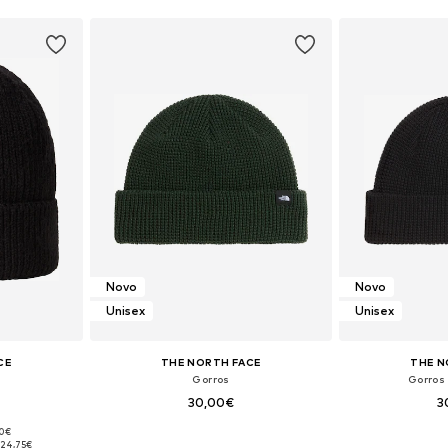
Novo
Novo
Unisex
Unisex
CE
THE NORTH FACE
THE N
Gorros
Gorros
30,00€
3
00€
: 55-60
Tamanhos disponíveis: 55-60
Tamanhos di
:
24,75€