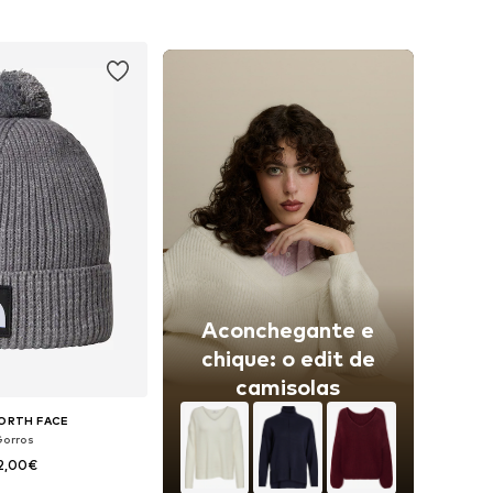
ar ao cesto
Adicionar ao cesto
Aconchegante e
chique: o edit de
camisolas
ORTH FACE
Gorros
2,00€