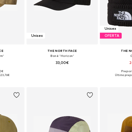
Unisex
Unisex
OFERTA
CE
THE NORTH FACE
THE N
rm'
Boné 'Horizon'
33,00€
2
00€
Preço or
: 55-60
Tamanhos disponíveis: 55-60
Tamanhos di
:
23,76€
Último preço
esto
Adicionar ao cesto
Adicion