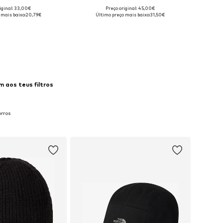
iginal: 33,00€
Preço original: 45,00€
sponíveis: 55-60
Tamanhos disponíveis: 56-57
 mais baixo:
20,79€
Último preço mais baixo:
31,50€
ar ao cesto
Adicionar ao cesto
 aos teus filtros
rros