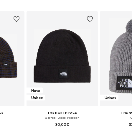
esto
Adicionar ao cesto
Adicion
Novo
Unisex
Unisex
CE
THE NORTH FACE
THE N
Gorros 'Dock Worker'
30,00€
3