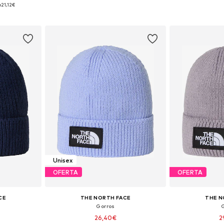
: 55-60
Tamanhos disponíveis: 55-60
Tamanhos di
:
21,12€
esto
Adicionar ao cesto
Adicion
Unisex
OFERTA
OFERTA
CE
THE NORTH FACE
THE N
Gorros
26,40€
2