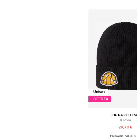
Tamanhos disponíveis
Adicionar ao c
Unisex
OFERTA
THE NORTH FA
Gorros
29,70€
Preço original: 33,