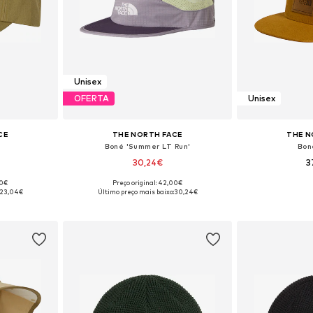
Unisex
OFERTA
Unisex
CE
THE NORTH FACE
THE N
Boné 'Summer LT Run'
Bon
30,24€
3
00€
Preço original: 42,00€
: 55-60
Tamanhos disponíveis: 55-60
Tamanhos di
23,04€
Último preço mais baixo:
30,24€
esto
Adicionar ao cesto
Adicion