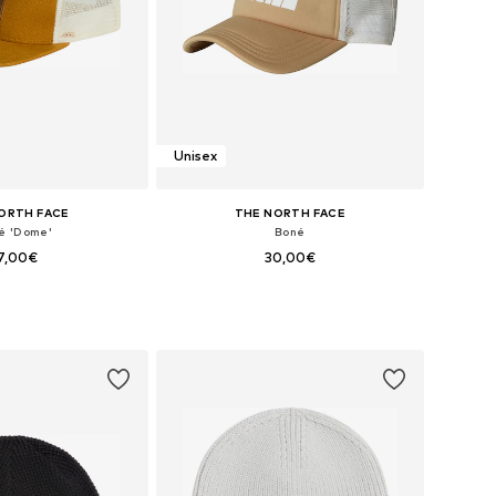
Unisex
ORTH FACE
THE NORTH FACE
é 'Dome'
Boné
7,00€
30,00€
sponíveis: 55-60
Tamanhos disponíveis: 55-60
ar ao cesto
Adicionar ao cesto