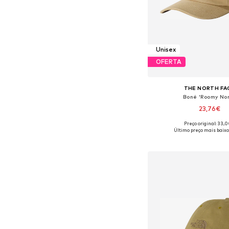
Unisex
OFERTA
THE NORTH FA
Boné 'Roomy No
23,76€
Preço original: 33,
Tamanhos disponíveis
Último preço mais baixo
Adicionar ao c