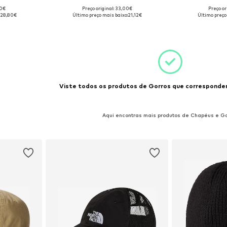
00€
Preço original: 33,00€
Preço or
: 55-60
Tamanhos disponíveis: 55-60
Tamanhos di
28,80€
Último preço mais baixo:
21,12€
Último preço
esto
Adicionar ao cesto
Adicion
Viste todos os produtos de Gorros que correspondem
Aqui encontras mais produtos de Chapéus e Go