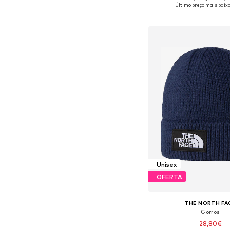
Tamanhos disponíveis
Último preço mais baixo
Adicionar ao c
Unisex
OFERTA
THE NORTH FA
Gorros
28,80€