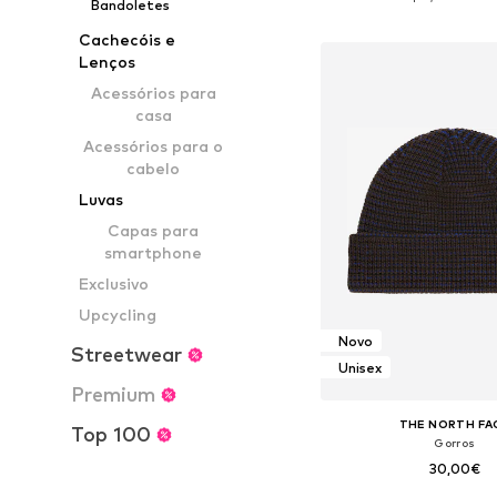
Bandoletes
Adicionar ao c
Cachecóis e
Lenços
Acessórios para
casa
Acessórios para o
cabelo
Luvas
Capas para
smartphone
Exclusivo
Upcycling
Novo
Streetwear
Unisex
Premium
THE NORTH FA
Top 100
Gorros
30,00€