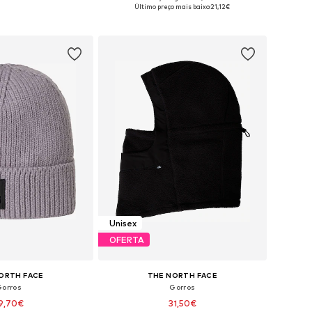
sponíveis: 55-60
Tamanhos disponíveis: 55-60
Último preço mais baixo:
21,12€
ar ao cesto
Adicionar ao cesto
Unisex
OFERTA
ORTH FACE
THE NORTH FACE
Gorros
Gorros
9,70€
31,50€