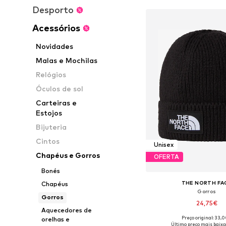
Desporto
Acessórios
Novidades
Malas e Mochilas
Relógios
Óculos de sol
Carteiras e
Estojos
Bijuteria
Cintos
Unisex
Chapéus e Gorros
OFERTA
Bonés
THE NORTH FA
Chapéus
Gorros
Gorros
24,75€
Aquecedores de
Preço original: 33,
orelhas e
Tamanhos disponíveis
Último preço mais baixo