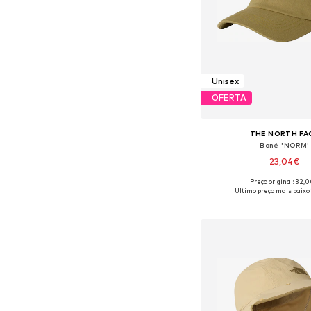
Unisex
OFERTA
THE NORTH FA
Boné 'NORM'
23,04€
Preço original: 32,
Tamanhos disponíveis
Último preço mais baixo:
Adicionar ao c