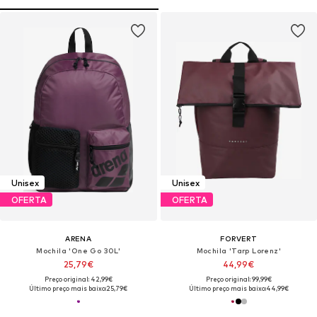
Unisex
Unisex
OFERTA
OFERTA
ARENA
FORVERT
Mochila 'One Go 30L'
Mochila 'Tarp Lorenz'
25,79€
44,99€
Preço original: 42,99€
Preço original: 99,99€
Último preço mais baixo:
25,79€
Último preço mais baixo:
44,99€