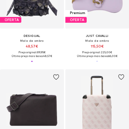
Premium
OFERTA
OFERTA
DESIGUAL
JUST CAVALLI
Mala de ombro
Mala de ombro
48,57€
115,50€
Preço original: 89,95€
Preço original: 225,00€
Último preço mais baixo:
48,57€
Último preço mais baixo:
66,00€