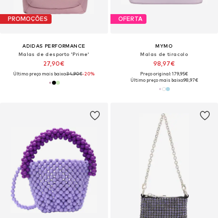
PROMOÇÕES
OFERTA
ADIDAS PERFORMANCE
MYMO
Malas de desporto 'Prime'
Malas de tiracolo
27,90€
98,97€
Último preço mais baixo:
34,90€
-20%
Preço original: 179,95€
Último preço mais baixo:
98,97€