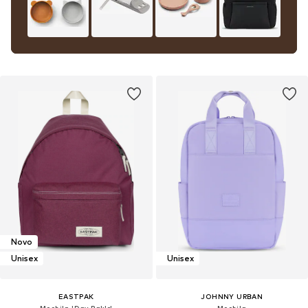
Novo
Unisex
Unisex
EASTPAK
JOHNNY URBAN
Mochila 'Day Pak'r'
Mochila