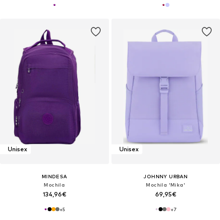
Unisex
Unisex
MINDESA
JOHNNY URBAN
Mochila
Mochila 'Mika'
134,96€
69,95€
+
5
+
7