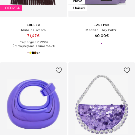
Novo
OFERTA
Unisex
EBEEZA
EASTPAK
Mala de ombro
Mochila 'Day Pak'r'
71,47€
60,00€
Preço original: 129,95€
Último preço mais baixo:
71,47€
+
2