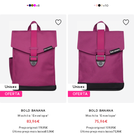
+
8
+
10
Unisex
Unisex
OFERTA
OFERTA
BOLD BANANA
BOLD BANANA
Mochila 'Envelope'
Mochila 'Envelope'
83,96€
75,96€
Preço original: 119,95€
Preço original: 109,95€
Último preço mais baixo:
83,96€
Último preço mais baixo:
75,96€