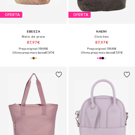
OFERTA
OFERTA
EBEEZA
NAEMI
Mala de praia
Clutches
87,97€
87,97€
Preço original: 159,95€
Preço original: 159,95€
Último preço mais baixo:
87,97€
Último preço mais baixo:
87,97€