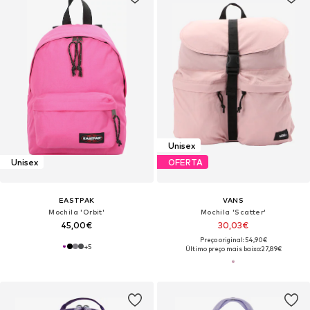
Unisex
Unisex
OFERTA
EASTPAK
VANS
Mochila 'Orbit'
Mochila 'Scatter'
45,00€
30,03€
Preço original: 54,90€
+
5
Último preço mais baixo:
27,89€