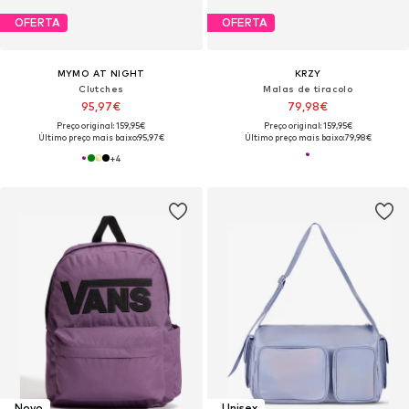
OFERTA
OFERTA
MYMO AT NIGHT
KRZY
Clutches
Malas de tiracolo
95,97€
79,98€
Preço original: 159,95€
Preço original: 159,95€
Último preço mais baixo:
95,97€
Último preço mais baixo:
79,98€
+
4
Novo
Unisex