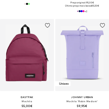
Preço original: 95,00€
Último preço mais baixo:
85,50€
+
2
Unisex
EASTPAK
JOHNNY URBAN
Mochila
Mochila 'Robin Medium'
55,00€
59,95€