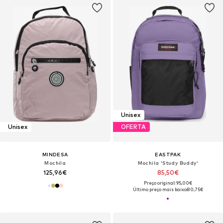
Unisex
Unisex
OFERTA
MINDESA
EASTPAK
Mochila
Mochila 'Study Buddy'
125,96€
85,50€
Preço original: 95,00€
Último preço mais baixo:
80,75€