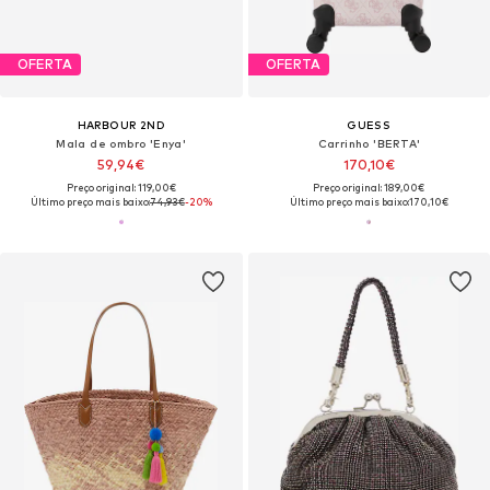
OFERTA
OFERTA
HARBOUR 2ND
GUESS
Mala de ombro 'Enya'
Carrinho 'BERTA'
59,94€
170,10€
Preço original: 119,00€
Preço original: 189,00€
Último preço mais baixo:
74,93€
-20%
Último preço mais baixo:
170,10€