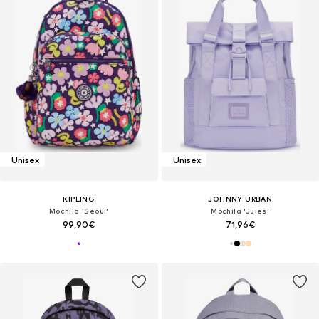
Unisex
Unisex
KIPLING
JOHNNY URBAN
Mochila 'Seoul'
Mochila 'Jules'
99,90€
71,96€