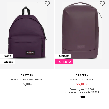
Novo
Unisex
Unisex
OFERTA
EASTPAK
EASTPAK
Mochila 'Padded Pak'R'
Mochila 'Tecum F'
55,00€
99,00€
Preço original: 110,00€
Último preço mais baixo:
93,50€