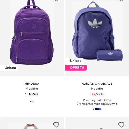
Unisex
Unisex
OFERTA
MINDESA
ADIDAS ORIGINALS
Mochila
Mochila
134,96€
27,92€
Preço original: 34,90€
Último preço mais baixo:
20,94€