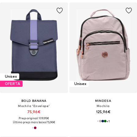
Unisex
OFERTA
Unisex
BOLD BANANA
MINDESA
Mochila 'Envelope'
Mochila
75,96€
125,96€
Preço original: 109,95€
+
1
Último preço mais baixo:
75,96€