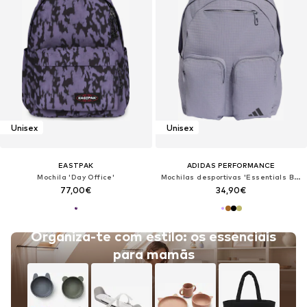
Unisex
Unisex
EASTPAK
ADIDAS PERFORMANCE
Mochila 'Day Office'
Mochilas desportivas 'Essentials Back To Campus'
77,00€
34,90€
Organiza-te com estilo: os essenciais
para mamãs