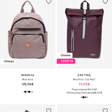
Unisex
Unisex
OFERTA
MINDESA
EASTPAK
Mochila
Mochila 'Up Roll'
125,96€
72,00€
Preço original: 80,00€
+
1
Último preço mais baixo:
68,00€