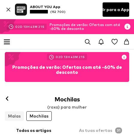
ABOUT YOU App
Ir para a App
(152 700)
Promoções de verão: Ofertas com até
02
D
13
H
43
M
19
S
-60% de desconto
02
D
13
H
43
M
19
S
Promoções de verão: Ofertas com até -60% de
desconto
Mochilas
(roxo) para mulher
Malas
Mochilas
Todos os artigos
As tuas ofertas
31