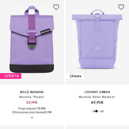
OFERTA
Unisex
BOLD BANANA
JOHNNY URBAN
Mochila 'Purple'
Mochila 'Allen Medium'
63,19€
69,95€
Preço original: 78,99€
+
8
Último preço mais baixo:
63,19€