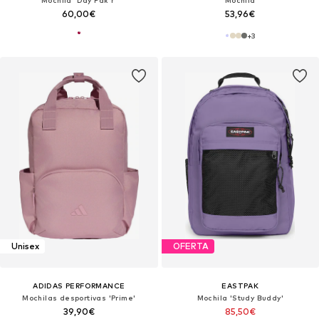
60,00€
53,96€
+
3
Unisex
OFERTA
ADIDAS PERFORMANCE
EASTPAK
Mochilas desportivas 'Prime'
Mochila 'Study Buddy'
39,90€
85,50€