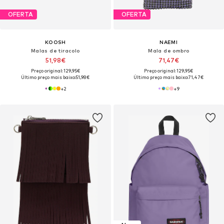
OFERTA
OFERTA
KOOSH
NAEMI
Malas de tiracolo
Mala de ombro
51,98€
71,47€
Preço original: 129,95€
Preço original: 129,95€
Último preço mais baixo:
51,98€
Último preço mais baixo:
71,47€
+
2
+
9