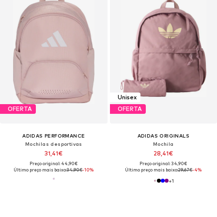
Unisex
OFERTA
OFERTA
ADIDAS PERFORMANCE
ADIDAS ORIGINALS
Mochilas desportivas
Mochila
31,41€
28,41€
Preço original: 44,90€
Preço original: 34,90€
Último preço mais baixo:
34,90€
-10%
Último preço mais baixo:
29,67€
-4%
+
1