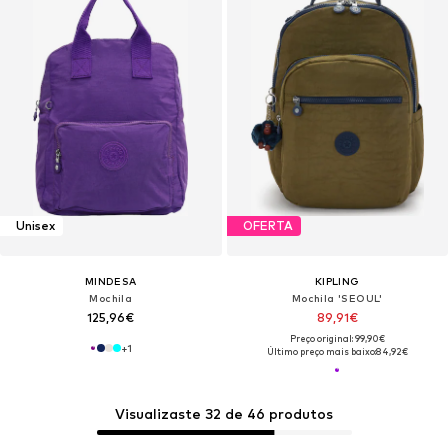
Unisex
OFERTA
MINDESA
KIPLING
Mochila
Mochila 'SEOUL'
125,96€
89,91€
Preço original: 99,90€
+
1
Último preço mais baixo:
84,92€
Visualizaste 32 de 46 produtos