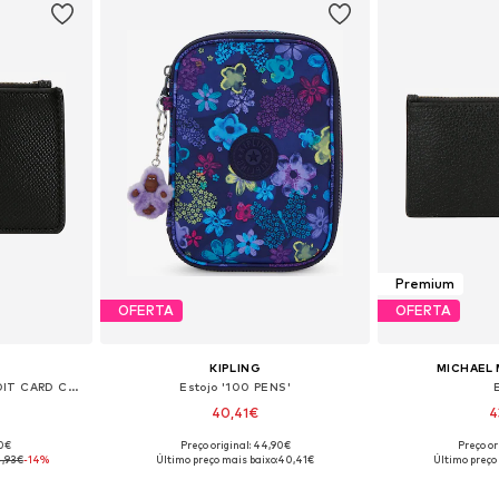
Premium
OFERTA
OFERTA
KIPLING
MICHAEL 
Estojo 'LAUREL II SLG CREDIT CARD CASE'
Estojo '100 PENS'
40,41€
4
90€
Preço original: 44,90€
Preço or
 One Size
Tamanhos disponíveis: One Size
Tamanhos dis
,93€
-14%
Último preço mais baixo:
40,41€
Último preço
esto
Adicionar ao cesto
Adicion