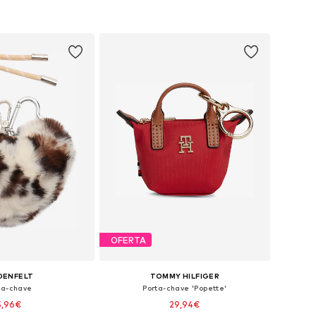
ar ao cesto
Adicionar ao cesto
OFERTA
DENFELT
TOMMY HILFIGER
ta-chave
Porta-chave 'Popette'
5,96€
29,94€