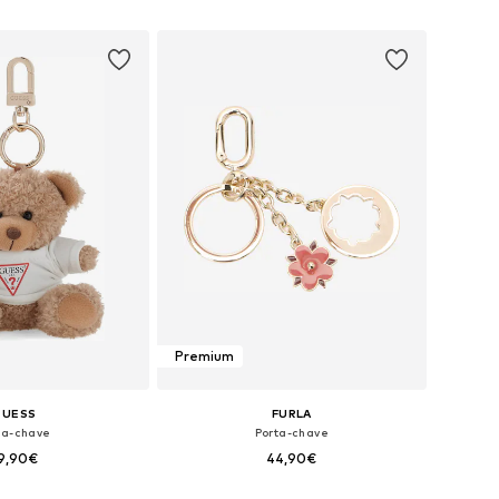
ar ao cesto
Adicionar ao cesto
Premium
GUESS
FURLA
ta-chave
Porta-chave
9,90€
44,90€
poníveis: One Size
Tamanhos disponíveis: One Size