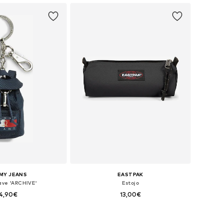
MY JEANS
EASTPAK
ave 'ARCHIVE'
Estojo
4,90€
13,00€
poníveis: One Size
Tamanhos disponíveis: Onesize