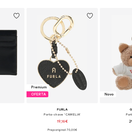
esto
Adicionar ao cesto
Adicion
Premium
OFERTA
Novo
FURLA
Porta-chave 'CAMELIA'
Por
19,16€
2
Preço original: 70,00€
 One Size
Tamanhos disponíveis: One Size
Tamanhos dis