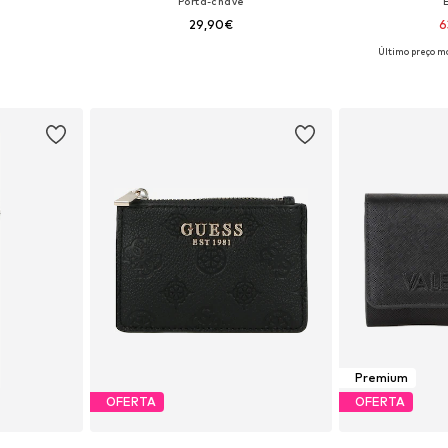
Porta-chave
29,90€
6
Último preço ma
 One Size
Tamanhos disponíveis: One Size
Tamanhos dis
esto
Adicionar ao cesto
Adicion
Premium
OFERTA
OFERTA