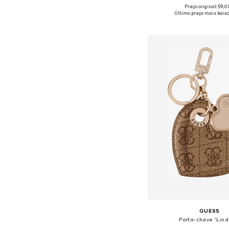
Preço original: 59,
Tamanhos disponíveis:
Último preço mais baixo
Adicionar ao c
GUESS
Porta-chave 'Lind