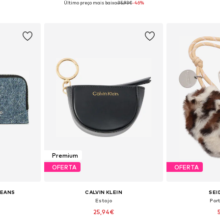
Último preço mais baixo:
35,93€
-46%
esto
Adicionar ao cesto
Adicion
Premium
OFERTA
OFERTA
JEANS
CALVIN KLEIN
SEI
Estojo
Por
25,94€