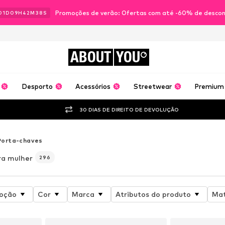
Promoções de verão: Ofertas com até -60% de desco
01
D
09
H
42
M
36
S
ABOUT
YOU
Desporto
Acessórios
Streetwear
Premium
30 DIAS DE DIREITO DE DEVOLUÇÃO
Porta-chaves
ra mulher
296
oção
Cor
Marca
Atributos do produto
Mat