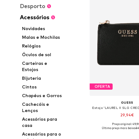
Desporto
Acessórios
Novidades
Malas e Mochilas
Relógios
Óculos de sol
Carteiras e
Estojos
Bijuteria
Cintos
OFERTA
Chapéus e Gorros
GUESS
Cachecóis e
Lenços
29,94€
Acessórios para
Preço original: 49,
casa
Tamanhos disponíveis:
Último preço mais baixo:
34
Acessórios para o
Adicionar ao c