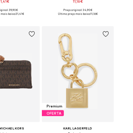
31,41€
11,16€
iginal: 39,90€
Preço original: 34,90€
poníveis: One Size
Tamanhos disponíveis: One Size
 mais baixo:
31,41€
Último preço mais baixo:
11,16€
ar ao cesto
Adicionar ao cesto
Premium
OFERTA
MICHAEL KORS
KARL LAGERFELD