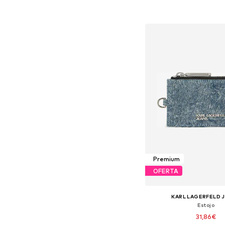
Adicionar ao c
Premium
OFERTA
KARL LAGERFELD 
Estojo
31,86€