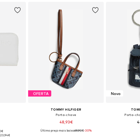
OFERTA
Novo
TOMMY HILFIGER
TOM
Porta-chave
Porta-ch
48,93€
4
Último preço mais baixo:
69,90€
-30%
90€
 One Size
Tamanhos disponíveis: One Size
Tamanhos dis
:
23,94€