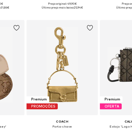
00€
Preço original: 49,90€
Preço or
 One Size
Tamanhos disponíveis: One Size
Tamanhos dis
:
31,86€
Último preço mais baixo:
25,94€
Último preç
esto
Adicionar ao cesto
Adicion
Premium
Premium
PROMOÇÕES
OFERTA
COACH
CALV
sey'
Porta-chave
Estojo 'Logo