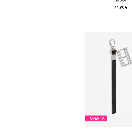
Estojo
74,90€
Tamanhos disponíveis:
Adicionar ao c
OFERTA