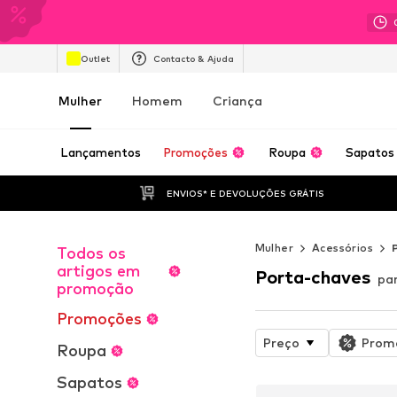
Outlet
Contacto & Ajuda
Mulher
Homem
Criança
Lançamentos
Promoções
Roupa
Sapatos
ENVIOS* E DEVOLUÇÕES GRÁTIS
Mulher
Acessórios
Todos os
artigos em
Porta-chaves
pa
promoção
Promoções
Preço
Prom
Roupa
Sapatos