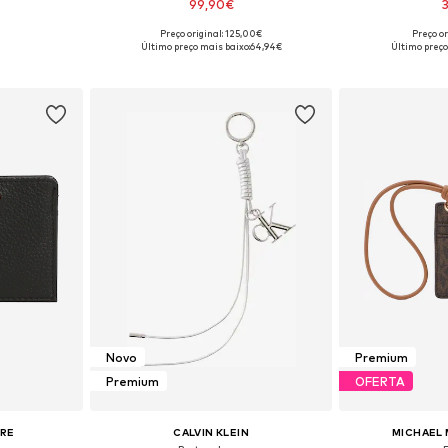
99,90€
Preço original: 125,00€
Preço or
 One Size
Tamanhos disponíveis: One Size
Tamanhos dis
Último preço mais baixo:
64,94€
Último preço
esto
Adicionar ao cesto
Adicion
Novo
Premium
Premium
OFERTA
IRE
CALVIN KLEIN
MICHAEL 