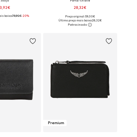
Estojo
Porta-chave
3,92€
28,32€
is baixo:
79,90€
-20%
Preço original: 59,00€
poníveis: One Size
Tamanhos disponíveis: One Size
Último preço mais baixo:
28,32€
ar ao cesto
Adicionar ao cesto
Premium