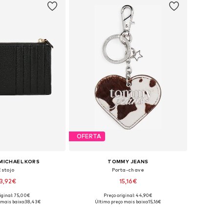
OFERTA
MICHAEL KORS
TOMMY JEANS
Estojo
Porta-chave
3,92€
15,16€
iginal: 75,00€
Preço original: 44,90€
poníveis: One Size
Tamanhos disponíveis: One Size
 mais baixo:
38,43€
Último preço mais baixo:
15,16€
ar ao cesto
Adicionar ao cesto