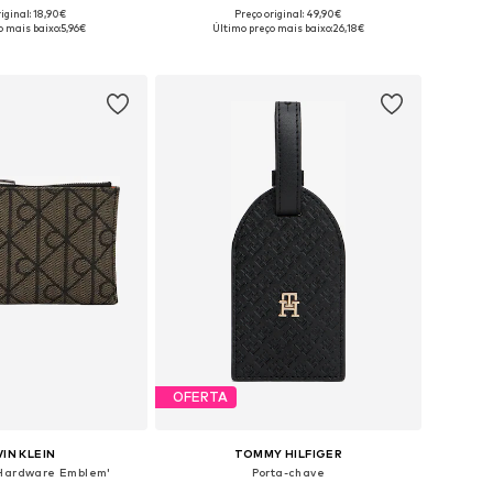
iginal: 18,90€
Preço original: 49,90€
poníveis: One Size
Tamanhos disponíveis: One Size
o mais baixo:
5,96€
Último preço mais baixo:
26,18€
ar ao cesto
Adicionar ao cesto
OFERTA
IN KLEIN
TOMMY HILFIGER
 Hardware Emblem'
Porta-chave