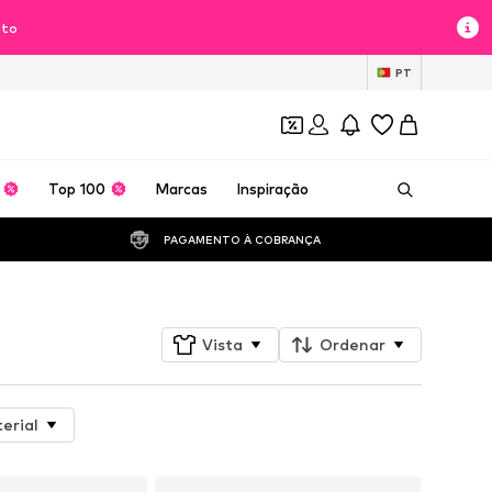
nto
PT
Top 100
Marcas
Inspiração
PAGAMENTO À COBRANÇA 
Vista
Ordenar
erial