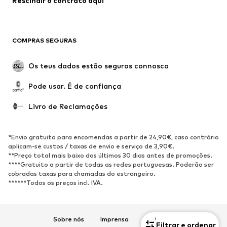
Rescindir o contrato aqui
Roupa de banho
Sweatshirts e Hoodies
Blazers e coletes
Macacões
Tamanhos grandes
Maternidade
COMPRAS SEGURAS
Ocasiões
Exclusivo
Upcycling
Os teus dados estão seguros connosco
SAPATOS
Pode usar. É de confiança
Novidades
Trending
Livro de Reclamações
Sapatilhas
Botins
Sapatos Clássicos e Saltos
Botas
*Envio gratuito para encomendas a partir de 24,90€, caso contrário
altos
aplicam-se custos / taxas de envio e serviço de 3,90€.
**Preço total mais baixo dos últimos 30 dias antes de promoções.
Sandálias
Sapatos baixos
****Gratuito a partir de todas as redes portuguesas. Poderão ser
cobradas taxas para chamadas do estrangeiro.
Sapatilhas de desporto
Sabrinas
******Todos os preços incl. IVA.
Sapatos abertos
Pantufas
Exclusivo
Sobre nós
Imprensa
Carreiras
1
Filtrar e ordenar
DESPORTO