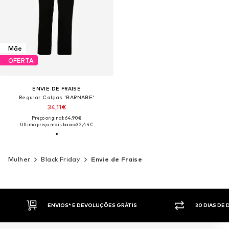
Mãe
OFERTA
ENVIE DE FRAISE
Regular Calças 'BARNABE'
34,11€
Preço original: 64,90€
Último preço mais baixo:
32,44€
Mulher
Black Friday
Envie de Fraise
ENVIOS* E DEVOLUÇÕES GRÁTIS
30 DIAS DE