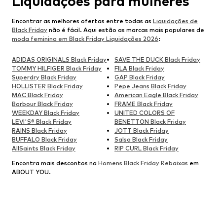
Liquidações para mulheres
Encontrar as melhores ofertas entre todas as
Liquidações de
Black Friday
não é fácil. Aqui estão as marcas mais populares de
moda feminina em Black Friday Liquidações 2026
:
ADIDAS ORIGINALS Black Friday
SAVE THE DUCK Black Friday
TOMMY HILFIGER Black Friday
FILA Black Friday
Superdry Black Friday
GAP Black Friday
HOLLISTER Black Friday
Pepe Jeans Black Friday
MAC Black Friday
American Eagle Black Friday
Barbour Black Friday
FRAME Black Friday
WEEKDAY Black Friday
UNITED COLORS OF
LEVI'S® Black Friday
BENETTON Black Friday
RAINS Black Friday
JOTT Black Friday
BUFFALO Black Friday
Salsa Black Friday
AllSaints Black Friday
RIP CURL Black Friday
Encontra mais descontos na
Homens Black Friday Rebaixas
em
ABOUT YOU.