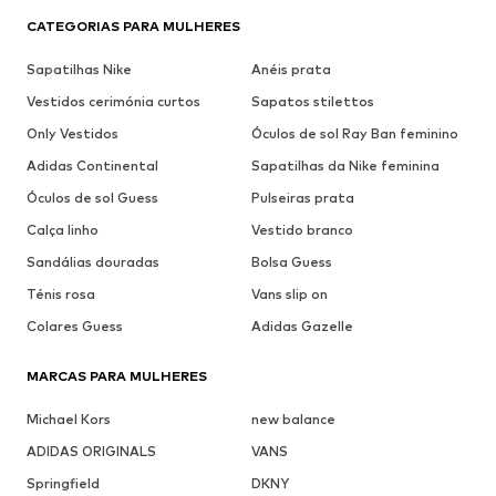
CATEGORIAS PARA MULHERES
Sapatilhas Nike
Anéis prata
Vestidos cerimónia curtos
Sapatos stilettos
Only Vestidos
Óculos de sol Ray Ban feminino
Adidas Continental
Sapatilhas da Nike feminina
Óculos de sol Guess
Pulseiras prata
Calça linho
Vestido branco
Sandálias douradas
Bolsa Guess
Ténis rosa
Vans slip on
Colares Guess
Adidas Gazelle
MARCAS PARA MULHERES
Michael Kors
new balance
ADIDAS ORIGINALS
VANS
Springfield
DKNY