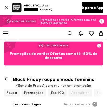
ABOUT YOU App
Ir para a App
(152 700)
Promoções de verão: Ofertas com até
03
D
01
H
12
M
29
S
-60% de desconto
03
D
01
H
12
M
29
S
Promoções de verão: Ofertas com até -60% de
desconto
Black Friday roupa e moda feminina
(Envie de Fraise) para mulher em promoção
Roupa
Promoções
Top 100
Acessórios
Sapat
Todos os artigos
As tuas ofertas
1