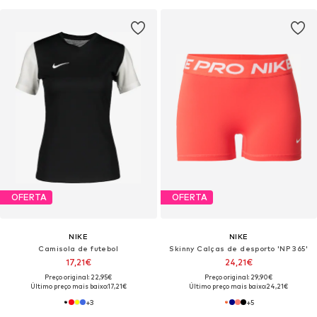
OFERTA
OFERTA
NIKE
NIKE
Camisola de futebol
Skinny Calças de desporto 'NP 365'
17,21€
24,21€
Preço original: 22,95€
Preço original: 29,90€
Último preço mais baixo:
17,21€
Último preço mais baixo:
24,21€
+
3
+
5