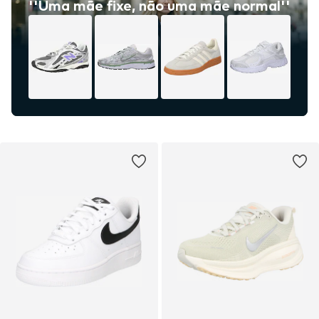
''Uma mãe fixe, não uma mãe normal''