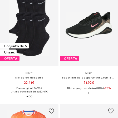
Conjunto de 6
Unisex
OFERTA
OFERTA
NIKE
NIKE
Meias de desporto
Sapatilha de desporto 'Air Zoom Bella 7'
22,41€
71,92€
Preço original: 24,90€
Último preço mais baixo:
89,90€
-20%
Último preço mais baixo:
22,41€