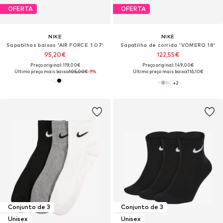
OFERTA
OFERTA
NIKE
NIKE
Sapatilhas baixas 'AIR FORCE 1 07'
Sapatilha de corrida 'VOMERO 18'
95,20€
122,55€
Preço original: 119,00€
Preço original: 149,00€
Último preço mais baixo:
105,00€
-9%
Último preço mais baixo:
116,10€
+
2
Conjunto de 3
Conjunto de 3
Unisex
Unisex