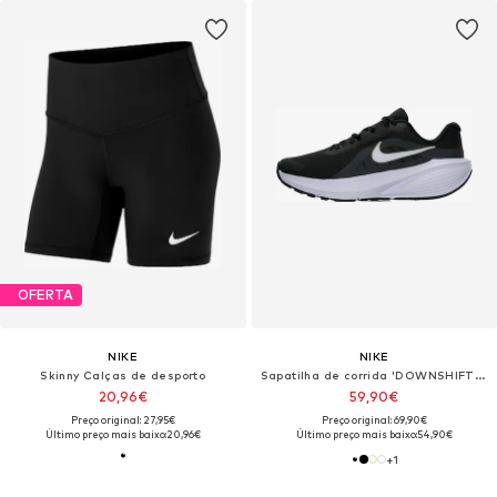
OFERTA
NIKE
NIKE
Skinny Calças de desporto
Sapatilha de corrida 'DOWNSHIFTER 14'
20,96€
59,90€
Preço original: 27,95€
Preço original: 69,90€
Último preço mais baixo:
20,96€
Último preço mais baixo:
54,90€
+
1