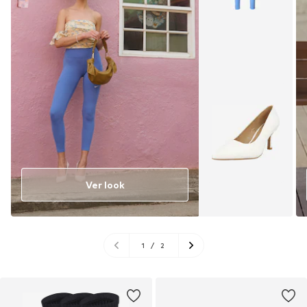
Ver look
1
/
2