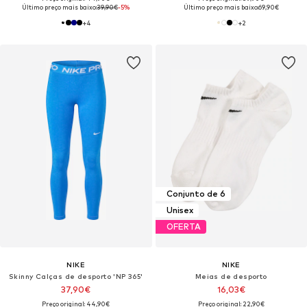
Último preço mais baixo:
39,90€
-5%
Último preço mais baixo:
69,90€
+
4
+
2
Conjunto de 6
Unisex
OFERTA
NIKE
NIKE
Skinny Calças de desporto 'NP 365'
Meias de desporto
37,90€
16,03€
Preço original: 44,90€
Preço original: 22,90€