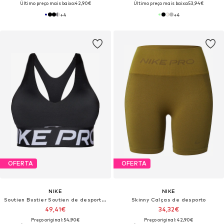
Último preço mais baixo:
42,90€
Último preço mais baixo:
53,94€
+
4
+
4
OFERTA
OFERTA
NIKE
NIKE
Soutien Bustier Soutien de desporto 'NP SCULPT'
Skinny Calças de desporto
49,41€
34,32€
Preço original: 54,90€
Preço original: 42,90€