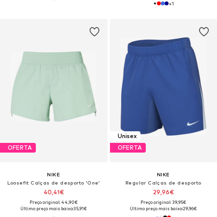
+
1
Unisex
OFERTA
OFERTA
NIKE
NIKE
Loosefit Calças de desporto 'One'
Regular Calças de desporto
40,41€
29,96€
Preço original: 44,90€
Preço original: 39,95€
Último preço mais baixo:
35,91€
Último preço mais baixo:
29,96€