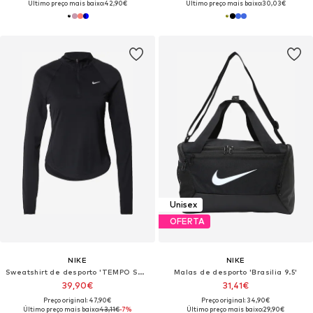
Último preço mais baixo:
42,90€
Último preço mais baixo:
30,03€
Unisex
OFERTA
NIKE
NIKE
Sweatshirt de desporto 'TEMPO SWSH HBR'
Malas de desporto 'Brasilia 9.5'
39,90€
31,41€
Preço original: 47,90€
Preço original: 34,90€
Último preço mais baixo:
43,11€
-7%
Último preço mais baixo:
29,90€