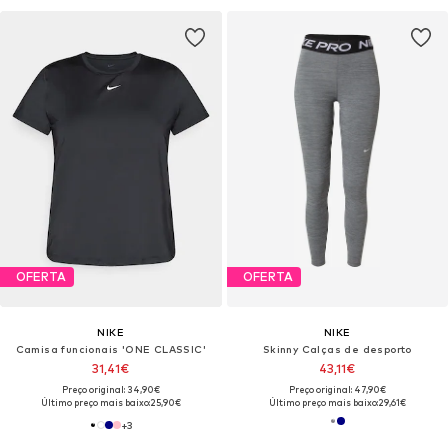
OFERTA
OFERTA
NIKE
NIKE
Camisa funcionais 'ONE CLASSIC'
Skinny Calças de desporto
31,41€
43,11€
Preço original: 34,90€
Preço original: 47,90€
Último preço mais baixo:
25,90€
Último preço mais baixo:
29,61€
+
3