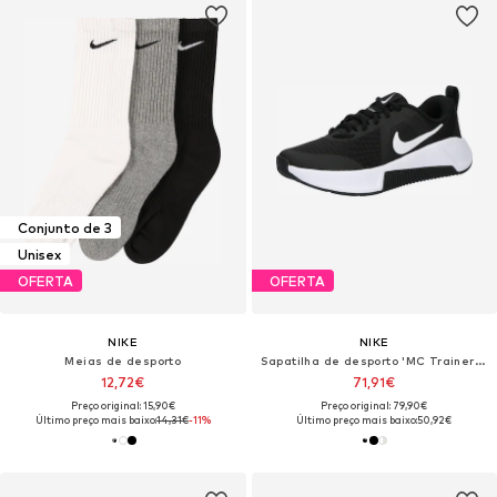
Conjunto de 3
Unisex
OFERTA
OFERTA
NIKE
NIKE
Meias de desporto
Sapatilha de desporto 'MC Trainer 3'
12,72€
71,91€
Preço original: 15,90€
Preço original: 79,90€
Último preço mais baixo:
14,31€
-11%
Último preço mais baixo:
50,92€