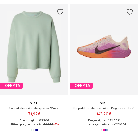
OFERTA
OFERTA
NIKE
NIKE
Sweatshirt de desporto '24.7'
Sapatilha de corrida 'Pegasus Plus'
71,92€
143,20€
Preço original: 89,90€
Preço original: 179,00€
Último preço mais baixo:
76,42€
-5%
Último preço mais baixo:
129,00€