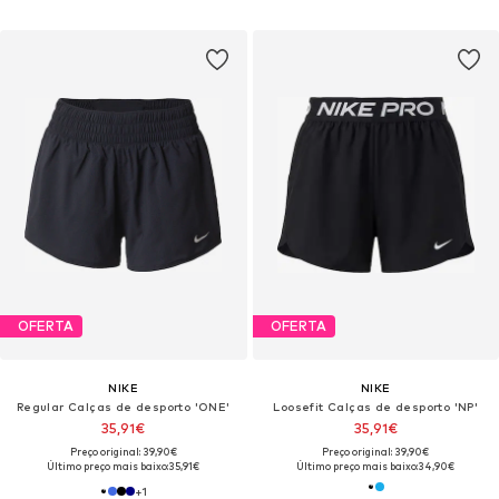
OFERTA
OFERTA
NIKE
NIKE
Regular Calças de desporto 'ONE'
Loosefit Calças de desporto 'NP'
35,91€
35,91€
Preço original: 39,90€
Preço original: 39,90€
Último preço mais baixo:
35,91€
Último preço mais baixo:
34,90€
+
1