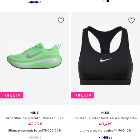
+
1
OFERTA
OFERTA
NIKE
NIKE
Sapatilha de corrida 'Vomero Plus'
Soutien Bustier Soutien de desporto 'SWOOSH'
143,20€
40,41€
Último preço mais baixo:
179,00€
-20%
Último preço mais baixo:
44,90€
-10%
+
1
+
2