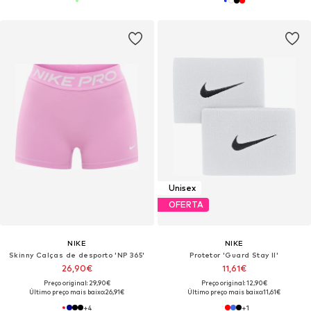
Unisex
OFERTA
NIKE
NIKE
Skinny Calças de desporto 'NP 365'
Protetor 'Guard Stay II'
26,90€
11,61€
Preço original: 29,90€
Preço original: 12,90€
Último preço mais baixo:
26,91€
Último preço mais baixo:
11,61€
+
4
+
1