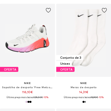
Conjunto de 3
Unisex
OFERTA
OFERTA
NIKE
NIKE
Sapatilha de desporto 'Free Metcon 7'
Meias de desporto
116,10€
14,31€
Último preço mais baixo:
129,00€
-10%
Último preço mais baixo:
15,90€
-10%