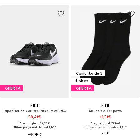
Conjunto de 3
Unisex
OFERTA
OFERTA
NIKE
NIKE
Sapatilha de corrida 'Nike Revolution 8'
Meias de desporto
58,41€
12,51€
Preço original: 64,90€
Preço original: 15,90€
Último preço mais baixo:
57,90€
Último preço mais baixo:
11,21€
+
2