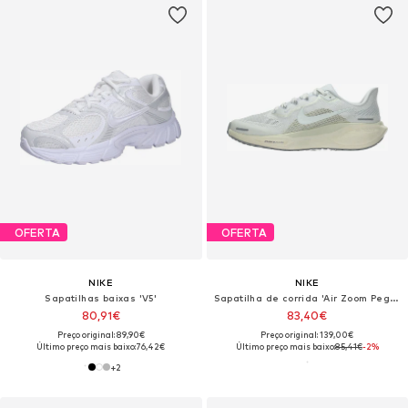
OFERTA
OFERTA
NIKE
NIKE
Sapatilhas baixas 'V5'
Sapatilha de corrida 'Air Zoom Pegasus 41'
80,91€
83,40€
Preço original: 89,90€
Preço original: 139,00€
Último preço mais baixo:
76,42€
Último preço mais baixo:
85,41€
-2%
+
2