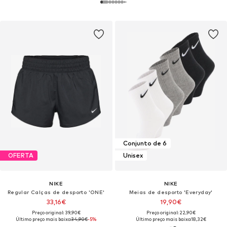
Conjunto de 6
OFERTA
Unisex
NIKE
NIKE
Regular Calças de desporto 'ONE'
Meias de desporto 'Everyday'
33,16€
19,90€
Preço original: 39,90€
Preço original: 22,90€
Último preço mais baixo:
34,90€
-5%
Último preço mais baixo:
18,32€