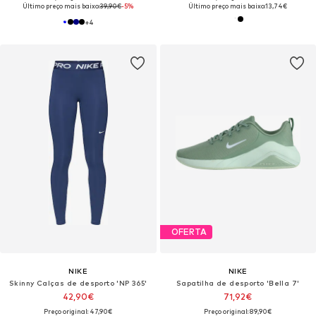
Último preço mais baixo:
39,90€
-5%
Último preço mais baixo:
13,74€
+
4
OFERTA
NIKE
NIKE
Skinny Calças de desporto 'NP 365'
Sapatilha de desporto 'Bella 7'
42,90€
71,92€
Preço original: 47,90€
Preço original: 89,90€