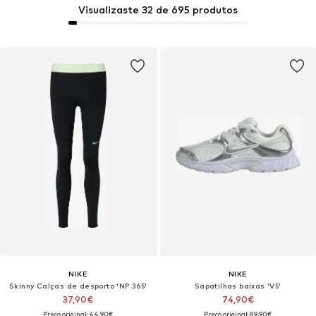
Visualizaste 32 de 695 produtos
NIKE
NIKE
Skinny Calças de desporto 'NP 365'
Sapatilhas baixas 'V5'
37,90€
74,90€
Preço original: 44,90€
Preço original: 89,90€