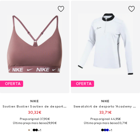
OFERTA
OFERTA
NIKE
NIKE
Soutien Bustier Soutien de desporto 'Indy'
Sweatshirt de desporto 'Academy 25'
30,32€
33,71€
Preço original: 37,90€
Preço original: 44,95€
Último preço mais baixo:
29,90€
Último preço mais baixo:
33,71€
+
1
+
1