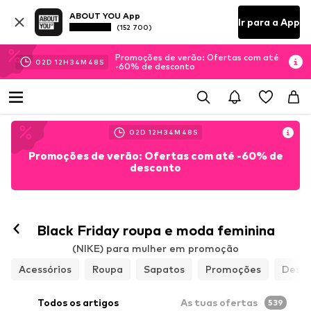
ABOUT YOU App
Ir para a App
(152 700)
Promoções de verão: Ofertas com até
02
D
12
H
34
M
46
S
-60% de desconto
02
D
12
H
34
M
46
S
Promoções de verão: Ofertas com até -60% de
desconto
Black Friday roupa e moda feminina
(NIKE) para mulher em promoção
Acessórios
Roupa
Sapatos
Promoções
Despo
Todos os artigos
As tuas ofertas
539