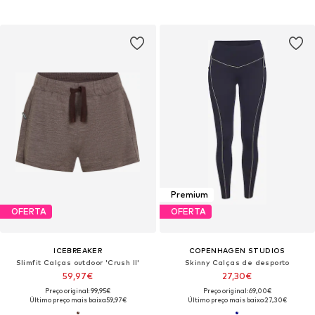
Premium
OFERTA
OFERTA
ICEBREAKER
COPENHAGEN STUDIOS
Slimfit Calças outdoor 'Crush II'
Skinny Calças de desporto
59,97€
27,30€
Preço original: 99,95€
Preço original: 69,00€
Último preço mais baixo:
59,97€
Último preço mais baixo:
27,30€