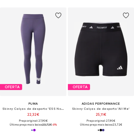
OFERTA
OFERTA
PUMA
ADIDAS PERFORMANCE
Skinny Calças de desporto 'ESS No. 1'
Skinny Calças de desporto 'All Me'
22,32€
25,11€
Preço original: 27,90€
Preço original: 27,90€
Último preço mais baixo:
23,72€
-6%
Último preço mais baixo:
23,72€