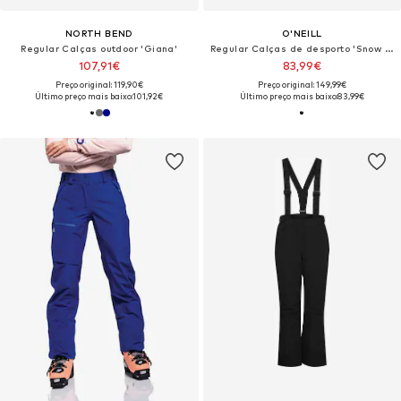
NORTH BEND
O'NEILL
Regular Calças outdoor 'Giana'
Regular Calças de desporto 'Snow - Fwc'cruz'
107,91€
83,99€
Preço original: 119,90€
Preço original: 149,99€
Último preço mais baixo:
101,92€
Último preço mais baixo:
83,99€