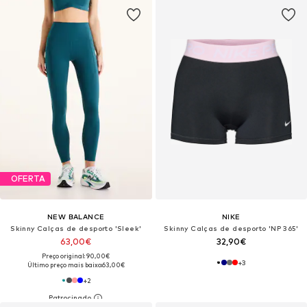
OFERTA
NEW BALANCE
NIKE
Skinny Calças de desporto 'Sleek'
Skinny Calças de desporto 'NP 365'
63,00€
32,90€
Preço original: 90,00€
+
3
Último preço mais baixo:
63,00€
+
2