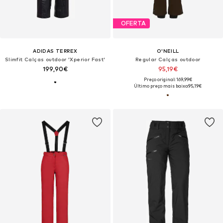
OFERTA
ADIDAS TERREX
O'NEILL
Slimfit Calças outdoor 'Xperior Fast'
Regular Calças outdoor
199,90€
95,19€
Preço original: 169,99€
Último preço mais baixo:
95,19€