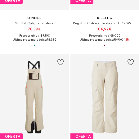
OFERTA
OFERTA
O'NEILL
KILLTEC
Slimfit Calças outdoor
Regular Calças de desporto 'KSW 311'
78,39€
84,92€
Preço original: 139,99€
Preço original: 169,00€
Último preço mais baixo:
78,39€
Último preço mais baixo:
99,90€
-15%
OFERTA
OFERTA