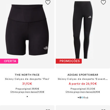
OFERTA
PROMOÇÕES
THE NORTH FACE
ADIDAS SPORTSWEAR
Skinny Calças de desporto 'Flex'
Skinny Calças de desporto 'Essentials'
31,92€
A partir de 26,90€
Preço original: 39,90€
Preço original: 30,00€
Último preço mais baixo:
31,92€
Último preço mais baixo:
26,90€
+
6