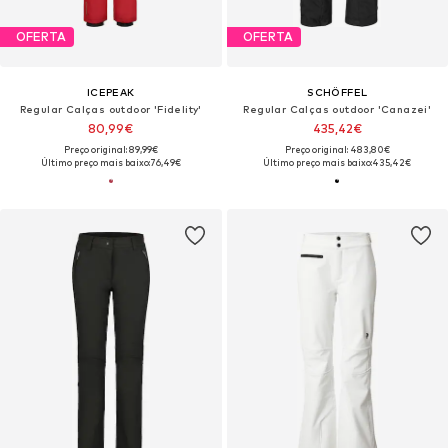
OFERTA
OFERTA
ICEPEAK
SCHÖFFEL
Regular Calças outdoor 'Fidelity'
Regular Calças outdoor 'Canazei'
80,99€
435,42€
Preço original: 89,99€
Preço original: 483,80€
Último preço mais baixo:
76,49€
Último preço mais baixo:
435,42€