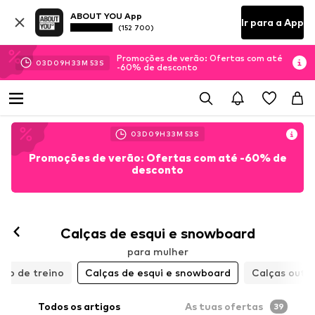
ABOUT YOU App
Ir para a App
(152 700)
Promoções de verão: Ofertas com até
03
D
09
H
33
M
51
S
-60% de desconto
03
D
09
H
33
M
51
S
Promoções de verão: Ofertas com até -60% de
desconto
Calças de esqui e snowboard
para mulher
ato de treino
Calças de esqui e snowboard
Calças outd
Todos os artigos
As tuas ofertas
39