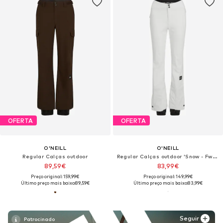
OFERTA
OFERTA
O'NEILL
O'NEILL
Regular Calças outdoor
Regular Calças outdoor 'Snow - Fwc'cruz'
89,59€
83,99€
Preço original: 159,99€
Preço original: 149,99€
Último preço mais baixo:
89,59€
Último preço mais baixo:
83,99€
Seguir