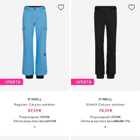
OFERTA
OFERTA
O'NEILL
O'NEILL
Regular Calças outdoor
Slimfit Calças outdoor
89,59€
78,39€
Preço original: 159,99€
Preço original: 139,99€
Último preço mais baixo:
89,59€
Último preço mais baixo:
88,19€
-11%