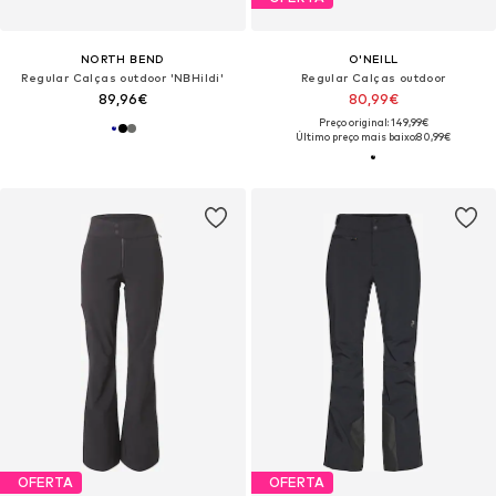
NORTH BEND
O'NEILL
Regular Calças outdoor 'NBHildi'
Regular Calças outdoor
89,96€
80,99€
Preço original: 149,99€
Último preço mais baixo:
80,99€
OFERTA
OFERTA