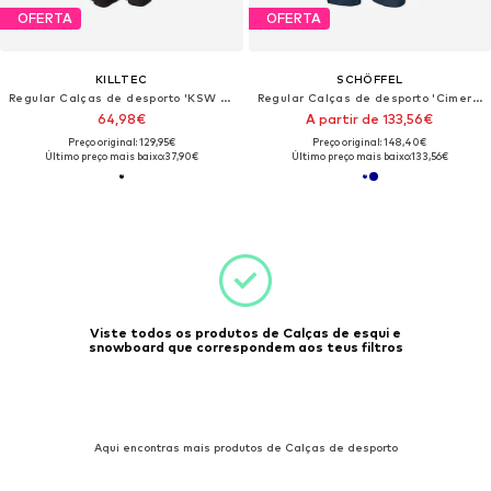
OFERTA
OFERTA
KILLTEC
SCHÖFFEL
Regular Calças de desporto 'KSW 249 ERIELLE'
Regular Calças de desporto 'Cimerlo'
64,98€
A partir de 133,56€
Preço original: 129,95€
Preço original: 148,40€
Último preço mais baixo:
37,90€
Último preço mais baixo:
133,56€
Viste todos os produtos de Calças de esqui e
snowboard que correspondem aos teus filtros
Aqui encontras mais produtos de Calças de desporto