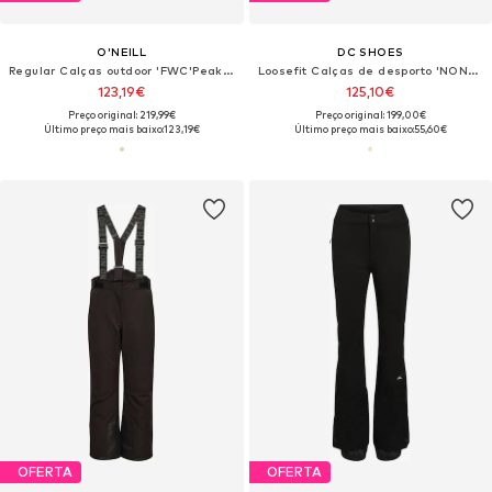
O'NEILL
DC SHOES
Regular Calças outdoor 'FWC'Peak Bib'
Loosefit Calças de desporto 'NONCHALANT'
123,19€
125,10€
Preço original: 219,99€
Preço original: 199,00€
Último preço mais baixo:
123,19€
Último preço mais baixo:
55,60€
OFERTA
OFERTA