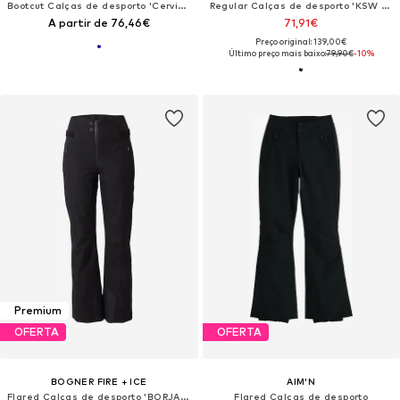
Bootcut Calças de desporto 'Cervinia'
Regular Calças de desporto 'KSW 312'
A partir de 76,46€
71,91€
Preço original: 139,00€
Último preço mais baixo:
79,90€
-10%
Premium
OFERTA
OFERTA
BOGNER FIRE + ICE
AIM'N
Flared Calças de desporto 'BORJA4-T'
Flared Calças de desporto