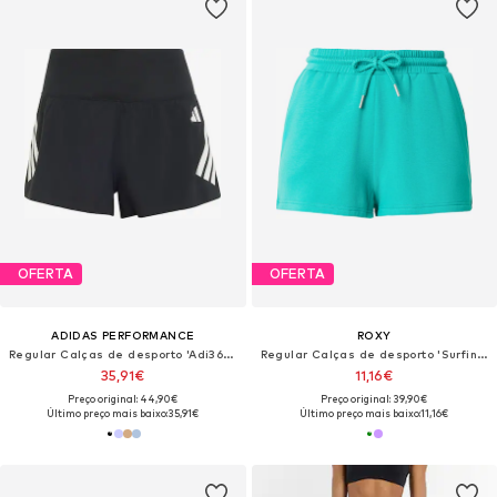
OFERTA
OFERTA
ADIDAS PERFORMANCE
ROXY
Regular Calças de desporto 'Adi365 Formotion'
Regular Calças de desporto 'Surfing By Moonlight'
35,91€
11,16€
Preço original: 44,90€
Preço original: 39,90€
Último preço mais baixo:
35,91€
Último preço mais baixo:
11,16€