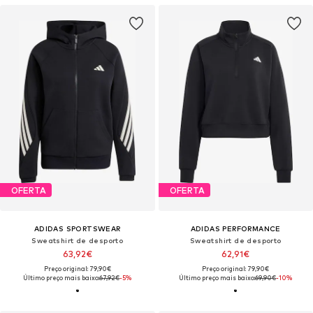
OFERTA
OFERTA
ADIDAS SPORTSWEAR
ADIDAS PERFORMANCE
Sweatshirt de desporto
Sweatshirt de desporto
63,92€
62,91€
Preço original: 79,90€
Preço original: 79,90€
Último preço mais baixo:
67,92€
-5%
Último preço mais baixo:
69,90€
-10%