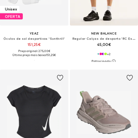
Unisex
OFERTA
YEAZ
NEW BALANCE
Óculos de sol desportivos 'Sunthrill'
Regular Calças de desporto 'RC Essential'
151,25€
45,00€
Preço original: 275,00€
+
2
Último preço mais baixo:
151,25€