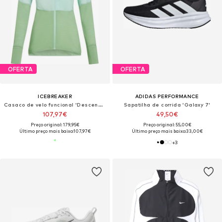
OFERTA
OFERTA
ICEBREAKER
ADIDAS PERFORMANCE
Casaco de velo funcional 'Descender'
Sapatilha de corrida 'Galaxy 7'
107,97€
49,50€
Preço original: 179,95€
Preço original: 55,00€
Último preço mais baixo:
107,97€
Último preço mais baixo:
33,00€
+
3