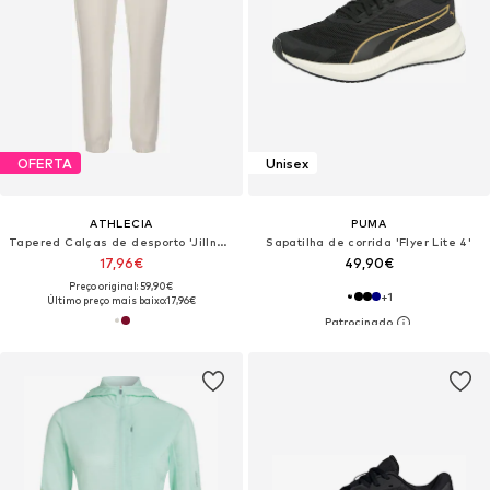
OFERTA
Unisex
ATHLECIA
PUMA
Tapered Calças de desporto 'Jillnana V2'
Sapatilha de corrida 'Flyer Lite 4'
17,96€
49,90€
Preço original: 59,90€
+
1
Último preço mais baixo:
17,96€