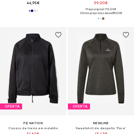
44,95€
99,00€
Preço original: 110,00€
Último preço mais baixo:
99,00€
OFERTA
OFERTA
P.E NATION
NEWLINE
Casaco de treino em moletão
Sweatshirt de desporto 'Pace'
51,60€
45,47€