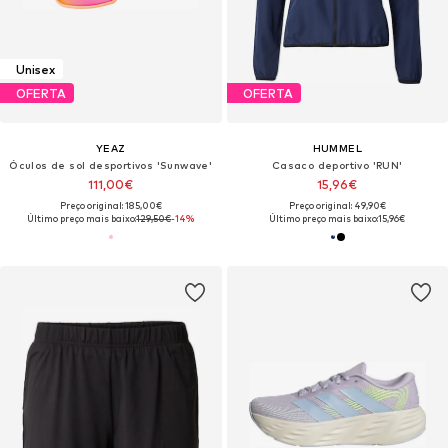
Unisex
OFERTA
OFERTA
YEAZ
HUMMEL
Óculos de sol desportivos 'Sunwave'
Casaco deportivo 'RUN'
111,00€
15,96€
Preço original: 185,00€
Preço original: 49,90€
Último preço mais baixo:
129,50€
-14%
Último preço mais baixo:
15,96€