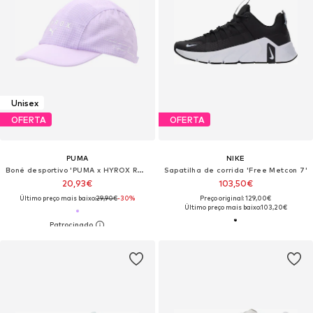
Unisex
OFERTA
OFERTA
PUMA
NIKE
Boné desportivo 'PUMA x HYROX RUNNING'
Sapatilha de corrida 'Free Metcon 7'
20,93€
103,50€
Último preço mais baixo:
29,90€
-30%
Preço original: 129,00€
Último preço mais baixo:
103,20€