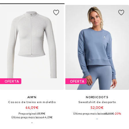
OFERTA
OFERTA
AIM'N
NORDICDOTS
Casaco de treino em moletão
Sweatshirt de desporto
44,09€
52,00€
Preço original: 69,99€
Último preço mais baixo:
65,00€
-20%
Último preço mais baixo:
44,09€