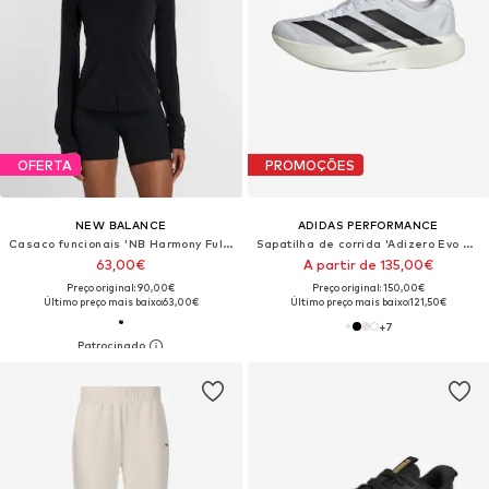
OFERTA
PROMOÇÕES
NEW BALANCE
ADIDAS PERFORMANCE
Casaco funcionais 'NB Harmony Full Zip'
Sapatilha de corrida 'Adizero Evo SL'
63,00€
A partir de 135,00€
Preço original: 90,00€
Preço original: 150,00€
Último preço mais baixo:
63,00€
Último preço mais baixo:
121,50€
+
7