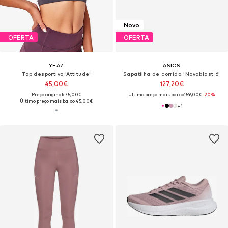
Novo
OFERTA
OFERTA
YEAZ
ASICS
Top desportivo 'Attitude'
Sapatilha de corrida 'Novablast 6'
45,00€
127,20€
Preço original: 75,00€
Último preço mais baixo:
159,00€
-20%
Último preço mais baixo:
45,00€
+
1