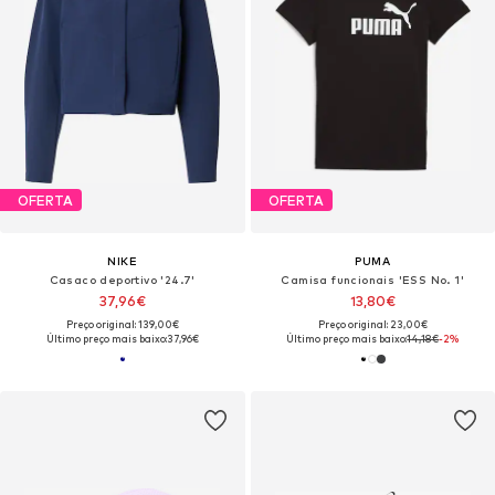
OFERTA
OFERTA
NIKE
PUMA
Casaco deportivo '24.7'
Camisa funcionais 'ESS No. 1'
37,96€
13,80€
Preço original: 139,00€
Preço original: 23,00€
Último preço mais baixo:
37,96€
Último preço mais baixo:
14,18€
-2%