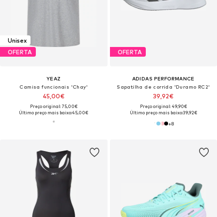
Unisex
OFERTA
OFERTA
YEAZ
ADIDAS PERFORMANCE
Camisa funcionais 'Chay'
Sapatilha de corrida 'Duramo RC2'
45,00€
39,92€
Preço original: 75,00€
Preço original: 49,90€
Último preço mais baixo:
45,00€
Último preço mais baixo:
39,92€
+
8