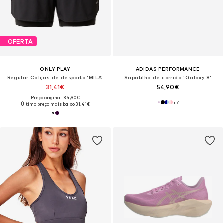
OFERTA
ONLY PLAY
ADIDAS PERFORMANCE
Regular Calças de desporto 'MILA'
Sapatilha de corrida 'Galaxy 8'
31,41€
54,90€
Preço original: 34,90€
+
7
Último preço mais baixo:
31,41€