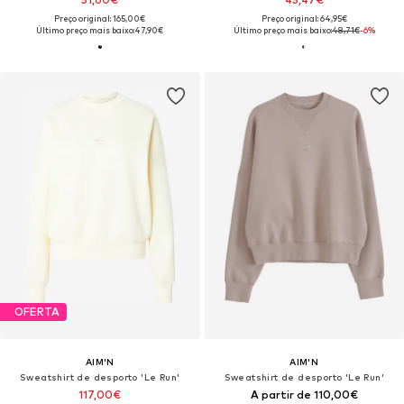
Preço original: 165,00€
Preço original: 64,95€
Último preço mais baixo:
47,90€
Último preço mais baixo:
48,71€
-6%
OFERTA
AIM'N
AIM'N
Sweatshirt de desporto 'Le Run'
Sweatshirt de desporto 'Le Run'
117,00€
A partir de 110,00€