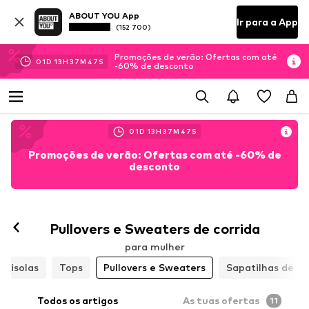
ABOUT YOU App
Ir para a App
(152 700)
Promoções de verão: Ofertas com até
01
D
13
H
37
M
45
S
-60% de desconto
01
D
13
H
37
M
45
S
Promoções de verão: Ofertas com até -60% de
desconto
Pullovers e Sweaters de corrida
para mulher
misolas
Tops
Pullovers e Sweaters
Sapatilhas de co
Todos os artigos
As tuas ofertas
11