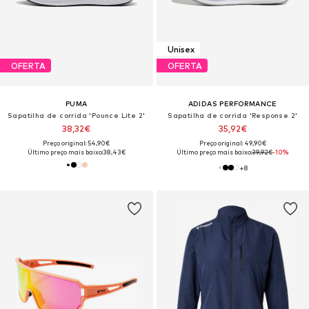
Unisex
OFERTA
OFERTA
PUMA
ADIDAS PERFORMANCE
Sapatilha de corrida 'Pounce Lite 2'
Sapatilha de corrida 'Response 2'
38,32€
35,92€
Preço original: 54,90€
Preço original: 49,90€
Último preço mais baixo:
38,43€
Último preço mais baixo:
39,92€
-10%
+
8