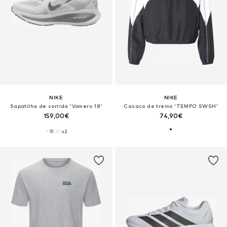
NIKE
NIKE
Sapatilha de corrida 'Vomero 18'
Casaco de treino 'TEMPO SWSH'
159,00€
74,90€
+
2