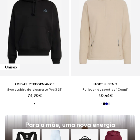
Unisex
ADIDAS PERFORMANCE
NORTH BEND
Sweatshirt de desporto 'Adi365'
Pullover desportivo 'Conni'
74,90€
40,46€
Para a mãe, uma nova energia