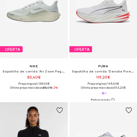
OFERTA
OFERTA
NIKE
PUMA
Sapatilha de corrida 'Air Zoom Pegasus 41'
Sapatilha de corrida 'Deviate Pure NITRO™'
83,40€
119,20€
Preço original: 139,00€
Preço original: 149,00€
Último preço mais baixo:
85,41€
-2%
Último preço mais baixo:
103,20€