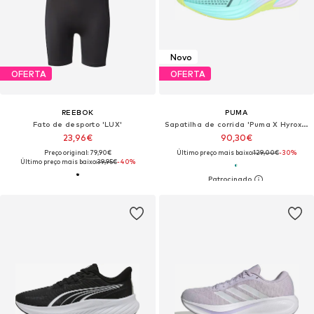
Novo
OFERTA
OFERTA
REEBOK
PUMA
Fato de desporto 'LUX'
Sapatilha de corrida 'Puma X Hyrox Activate Nitro™'
23,96€
90,30€
Preço original: 79,90€
Último preço mais baixo:
129,00€
-30%
Último preço mais baixo:
39,95€
-40%