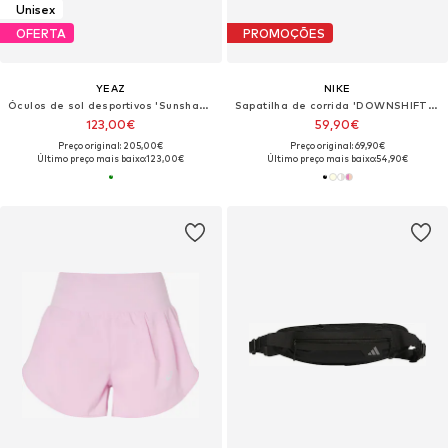
Unisex
OFERTA
PROMOÇÕES
YEAZ
NIKE
Óculos de sol desportivos 'Sunshade'
Sapatilha de corrida 'DOWNSHIFTER 14'
123,00€
59,90€
Preço original: 205,00€
Preço original: 69,90€
Último preço mais baixo:
123,00€
Último preço mais baixo:
54,90€