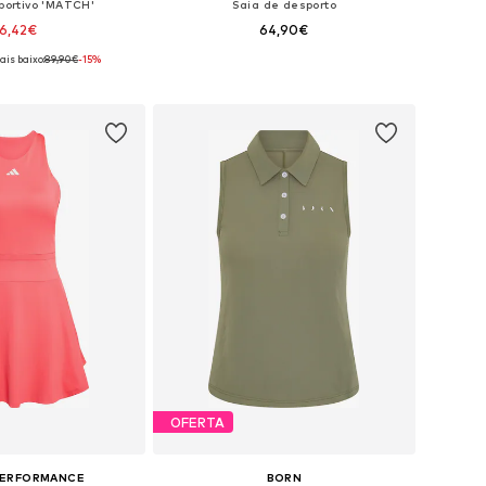
portivo 'MATCH'
Saia de desporto
6,42€
64,90€
ais baixo:
89,90€
-15%
níveis: XS, S, M, L
Tamanhos disponíveis: 36 Tamanhos normais, 38 Tamanhos normais, 40 Tamanhos normais, 42 Tamanhos normais
ar ao cesto
Adicionar ao cesto
OFERTA
PERFORMANCE
BORN