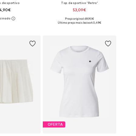
o desportivo
Top desportivo 'Retro'
4,90€
53,09€
Preço original: 69,90€
m vários tamanhos
Tamanhos disponíveis: XS, S, M, L, XL
Último preço mais baixo:
40,49€
ar ao cesto
Adicionar ao cesto
OFERTA