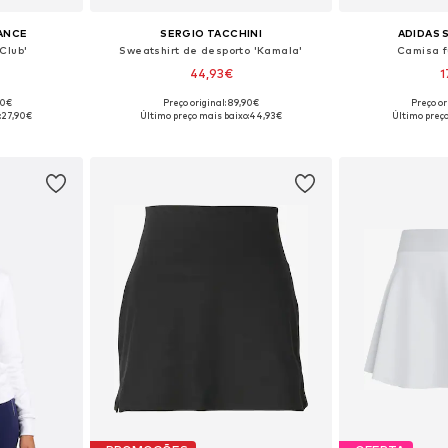
ANCE
SERGIO TACCHINI
ADIDAS
Club'
Sweatshirt de desporto 'Kamala'
Camisa f
44,93€
1
00€
Preço original: 89,90€
Preço or
tamanhos
Tamanhos disponíveis: XS, S, M, L
:
27,90€
Último preço mais baixo:
44,93€
Último preço
esto
Adicionar ao cesto
Adicion