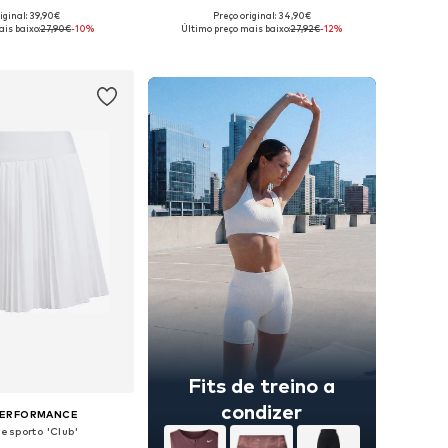
iginal: 39,90€
Preço original: 34,90€
sponíveis: 38, 40
Tamanhos disponíveis: XS Tamanhos normais, S Tamanhos normais, M Tamanhos normais, L Tamanhos normais, XL Tamanhos normais
is baixo:
27,90€
-10%
Último preço mais baixo:
27,92€
-12%
ar ao cesto
Adicionar ao cesto
Fits de treino a
condizer
PERFORMANCE
esporto 'Club'