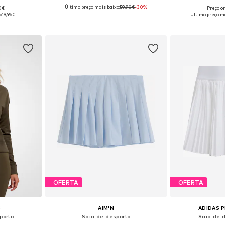
Último preço mais baixo:
59,90€
-30%
90€
Preço or
 S, M, L, XL
Tamanhos disponíveis: 36, 38, 40, 42
Tamanhos di
:
19,96€
Último preço ma
esto
Adicionar ao cesto
Adicion
OFERTA
OFERTA
S
AIM'N
ADIDAS 
porto
Saia de desporto
Saia de d