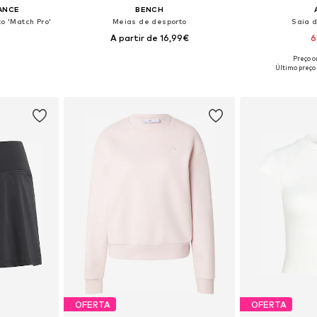
ANCE
BENCH
o 'Match Pro'
Meias de desporto
Saia 
A partir de 16,99€
6
Preço or
Tamanhos disponíveis: S x regular, M x regular, L x regular, XL x regular
Tamanhos disponíveis: 35-38, 39-42, 46,5-48
Tamanhos dispon
Último preço
esto
Adicionar ao cesto
Adicion
OFERTA
OFERTA