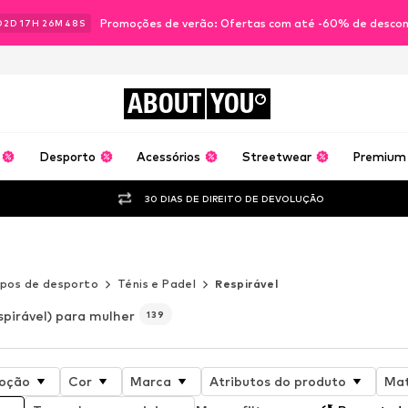
Promoções de verão: Ofertas com até -60% de desco
02
D
17
H
26
M
46
S
ABOUT
YOU
Desporto
Acessórios
Streetwear
Premium
30 DIAS DE DIREITO DE DEVOLUÇÃO
ipos de desporto
Ténis e Padel
Respirável
spirável) para mulher
139
oção
Cor
Marca
Atributos do produto
Mat