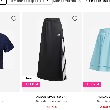
Tamanhos especiais
Menos filtros
Repor tud
Novo
OFERTA
OFERTA
ADIDAS SPORTSWEAR
ADIDAS
ais
Saia de desporto 'Tiro'
Saia de 
41,93€
A part