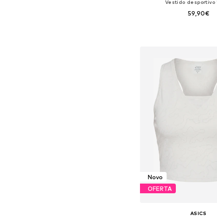
Vestido desportivo 
59,90€
Tamanhos disponíveis: X
Adicionar ao c
Novo
OFERTA
ASICS