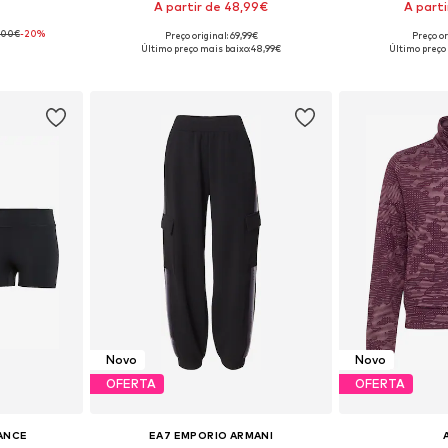
A partir de 48,99€
A part
,00€
-20%
Preço original: 69,99€
Preço or
S, S, M, L
Tamanhos disponíveis: 36, 38, 40, 42, 44
Disponível e
Último preço mais baixo:
48,99€
Último preço
esto
Adicionar ao cesto
Adicion
Novo
Novo
OFERTA
OFERTA
ANCE
EA7 EMPORIO ARMANI