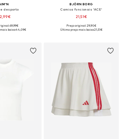
AIM'N
BJÖRN BORG
de desporto
Camisa funcionais 'ACE'
2,99€
21,51€
iginal: 69,99€
Preço original: 29,90€
íveis: 38, 40, 42, 44
Tamanhos disponíveis: XS, S, M, L
 mais baixo:
44,09€
Último preço mais baixo:
21,51€
ar ao cesto
Adicionar ao cesto