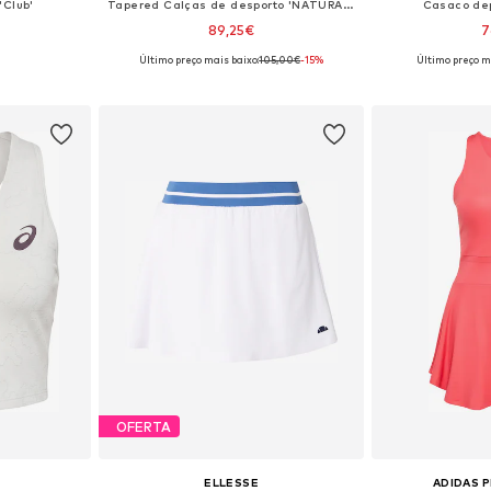
'Club'
Tapered Calças de desporto 'NATURAL VENTUS7'
Casaco de
89,25€
7
Último preço mais baixo:
105,00€
-15%
Último preço m
S, S, M, L
Tamanhos disponíveis: XS, S, M, L, XL
Tamanhos dispo
esto
Adicionar ao cesto
Adicion
OFERTA
ELLESSE
ADIDAS 