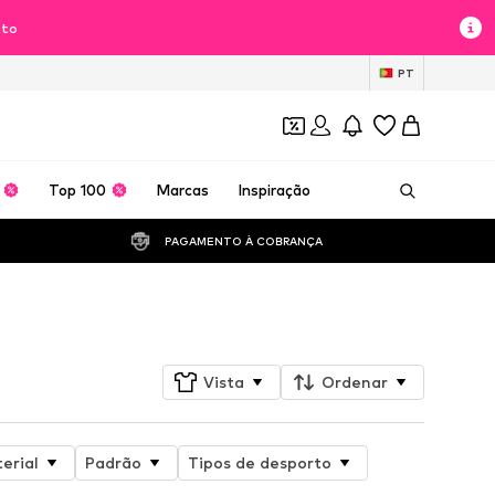
nto
PT
Top 100
Marcas
Inspiração
PAGAMENTO À COBRANÇA 
Seguir
Vista
Ordenar
erial
Padrão
Tipos de desporto