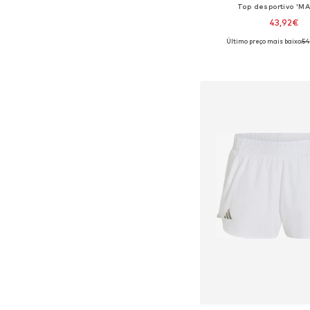
Top desportivo 'M
43,92€
Último preço mais baixo:
54
Tamanhos disponíveis: X
Adicionar ao c