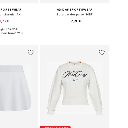
 SPORTSWEAR
ADIDAS SPORTSWEAR
uncionais 'AK'
Saia de desporto 'HER'
7,77€
39,90€
iginal: 34,90€
Tamanhos disponíveis: XS Tamanhos normais, S Tamanhos normais, M Tamanhos normais, L Tamanhos normais, XL Tamanhos normais
Tamanhos disponíveis: 36, 38, 40
 mais baixo:
17,93€
ar ao cesto
Adicionar ao cesto