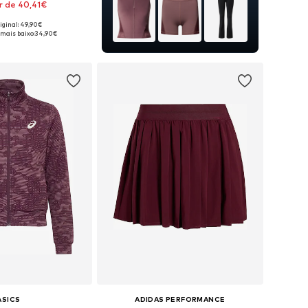
ir de 40,41€
iginal: 49,90€
m vários tamanhos
 mais baixo:
34,90€
ar ao cesto
ASICS
ADIDAS PERFORMANCE