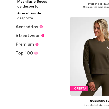
Mochilas e Sacos
Preço original: 69,
Tamanhos disponíveis: XS,
de desporto
Último preço mais baixo
Adicionar ao c
Acessórios de
desporto
Acessórios
Streetwear
Premium
Top 100
OFERTA
NORDICDOT
Sweatshirt de des