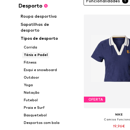
Funcionalidades
1
Desporto
Roupa desportiva
Sapatilhas de
desporto
Tipos de desporto
Corrida
Ténis e Padel
Fitness
Esqui e snowboard
Outdoor
Yoga
Natação
OFERTA
Futebol
Praia e Surf
NIKE
Basquetebol
Camisa funcion
Desportos com bola
19,96€