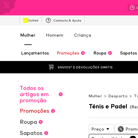
Outlet
Contacto & Ajuda
Mulher
Homem
Criança
Lançamentos
Promoções
Roupa
Sapatos
ENVIOS* E DEVOLUÇÕES GRÁTIS
Todos os
WORK IT
artigos em
Mulher
Desporto
T
promoção
Ténis e Padel
(Re
Promoções
Roupa
Preço
Prom
Sapatos