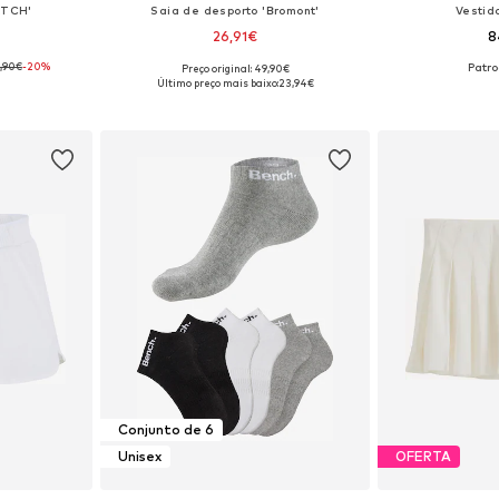
ATCH'
Saia de desporto 'Bromont'
Vestid
26,91€
8
,90€
-20%
Preço original: 49,90€
S, S, M, L
Tamanhos disponíveis: 38, 40, 42, 44, 46
Disponível e
Último preço mais baixo:
23,94€
esto
Adicionar ao cesto
Adicion
Conjunto de 6
Unisex
OFERTA