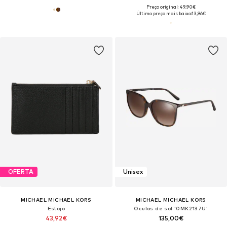
Preço original: 49,90€
Último preço mais baixo:
13,96€
OFERTA
Unisex
MICHAEL MICHAEL KORS
MICHAEL MICHAEL KORS
Estojo
Óculos de sol '0MK2137U'
43,92€
135,00€