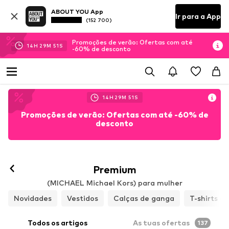
ABOUT YOU App
Ir para a App
(152 700)
Promoções de verão: Ofertas com até
14
H
29
M
49
S
-60% de desconto
14
H
29
M
49
S
Promoções de verão: Ofertas com até -60% de
desconto
Premium
(MICHAEL Michael Kors) para mulher
Novidades
Vestidos
Calças de ganga
T-shirts e
Todos os artigos
As tuas ofertas
137