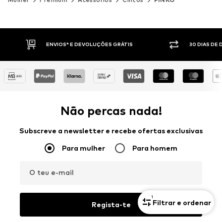
30 DIAS DE DIREITO DE DEVOLUÇÃO
PAGAM
Não percas nada!
Subscreve a newsletter e recebe ofertas exclusivas
Para mulher
Para homem
O teu e-mail
1
Filtrar e ordenar
Regista-te