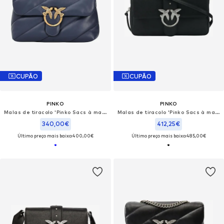
CUPÃO
CUPÃO
PINKO
PINKO
Malas de tiracolo 'Pinko Sacs à main Love Puff Classic Cl Sheep Nap Bleu'
Malas de tiracolo 'Pinko Sacs à main Love One Slouchy Zip Classic V Noir'
340,00€
412,25€
Último preço mais baixo:
400,00€
Último preço mais baixo:
485,00€