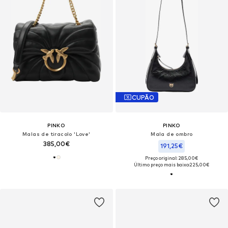
CUPÃO
PINKO
PINKO
Malas de tiracolo 'Love'
Mala de ombro
385,00€
191,25€
Preço original: 285,00€
Último preço mais baixo:
225,00€