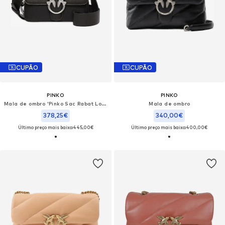
CUPÃO
CUPÃO
PINKO
PINKO
Mala de ombro 'Pinko Sac Rabat Love One Slouchy Zip Mini Vite Noir'
Mala de ombro
378,25€
340,00€
Último preço mais baixo:
445,00€
Último preço mais baixo:
400,00€