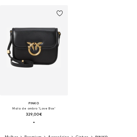
PINKO
Mala de ombro 'Love Box'
329,00€
Mulher
Premium
Acessórios
Cintos
PINKO