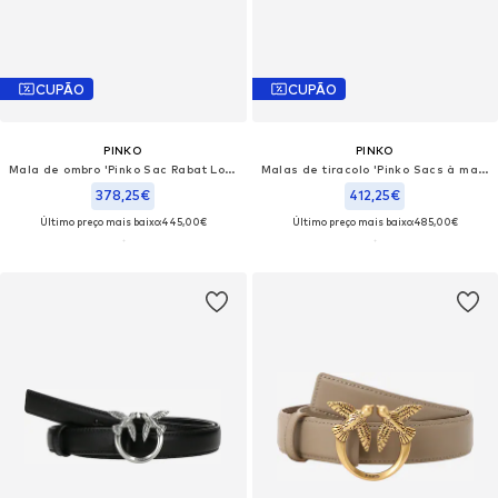
CUPÃO
CUPÃO
PINKO
PINKO
Mala de ombro 'Pinko Sac Rabat Love One Slouchy Zip Mini Vite Blanc'
Malas de tiracolo 'Pinko Sacs à main Love One Slouchy Zip Classic V Blanc'
378,25€
412,25€
Último preço mais baixo:
445,00€
Último preço mais baixo:
485,00€