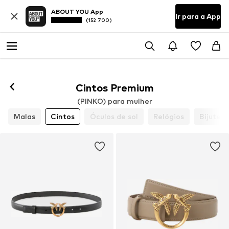
ABOUT YOU App
Ir para a App
(152 700)
Cintos Premium
(PINKO) para mulher
Malas
Cintos
Óculos de sol
Relógios
Bijuteri