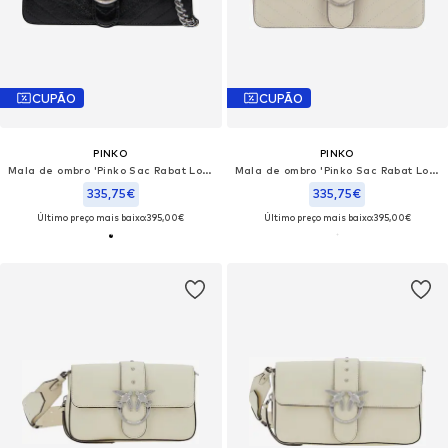
CUPÃO
CUPÃO
PINKO
PINKO
Mala de ombro 'Pinko Sac Rabat Love One Light Mini Vitello Wr Noir'
Mala de ombro 'Pinko Sac Rabat Love One Light Mini Vitello Wr Blanc'
335,75€
335,75€
Último preço mais baixo:
395,00€
Último preço mais baixo:
395,00€