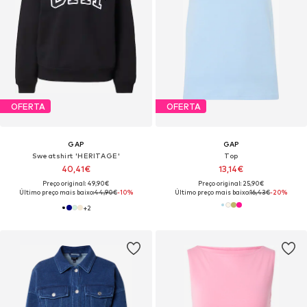
OFERTA
OFERTA
GAP
GAP
Sweatshirt 'HERITAGE'
Top
40,41€
13,14€
Preço original: 49,90€
Preço original: 25,90€
Último preço mais baixo:
44,90€
-10%
Último preço mais baixo:
16,43€
-20%
+
2