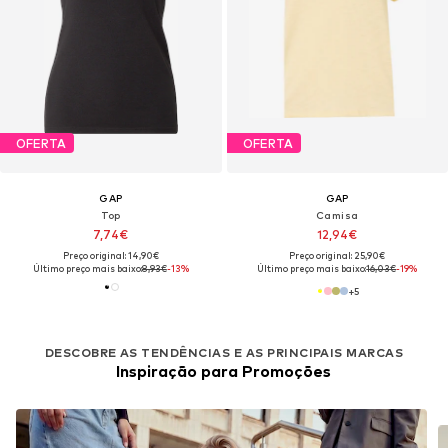
OFERTA
OFERTA
GAP
GAP
Top
Camisa
7,74€
12,94€
Preço original: 14,90€
Preço original: 25,90€
Último preço mais baixo:
8,93€
-13%
Último preço mais baixo:
16,03€
-19%
+
5
DESCOBRE AS TENDÊNCIAS E AS PRINCIPAIS MARCAS
Inspiração para Promoções