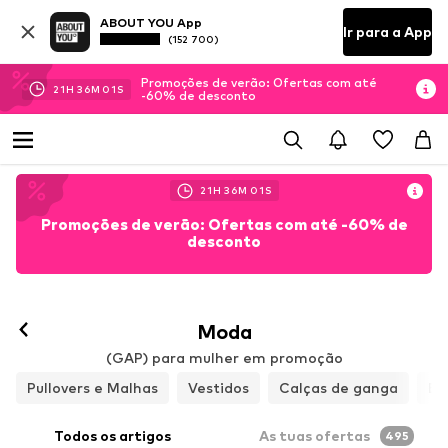
ABOUT YOU App
Ir para a App
(152 700)
Promoções de verão: Ofertas com até
21
H
35
M
58
S
-60% de desconto
21
H
35
M
58
S
Promoções de verão: Ofertas com até -60% de
desconto
Seguir
Moda
(GAP) para mulher em promoção
Pullovers e Malhas
Vestidos
Calças de ganga
Bl
Todos os artigos
As tuas ofertas
495