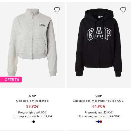
OFERTA
GAP
GAP
Casaco em moletão
Casaco em moletão 'HERITAGE'
39,92€
44,90€
Preço original: 64,90€
Preço original: 52,90€
Último preço mais baixo:
19,96€
Último preço mais baixo:
44,90€