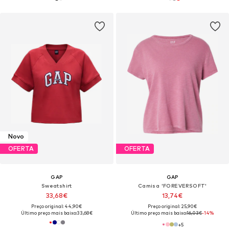
Novo
OFERTA
OFERTA
GAP
GAP
Sweatshirt
Camisa 'FOREVERSOFT'
33,68€
13,74€
Preço original: 44,90€
Preço original: 25,90€
Último preço mais baixo:
33,68€
Último preço mais baixo:
16,03€
-14%
+
5