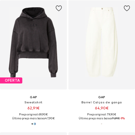
OFERTA
GAP
GAP
Sweatshirt
Barrel Calças de ganga
62,91€
64,90€
Preço original: 69,90€
Preço original: 79,90€
Último preço mais baixo:
47,90€
Último preço mais baixo:
71,91€
-9%