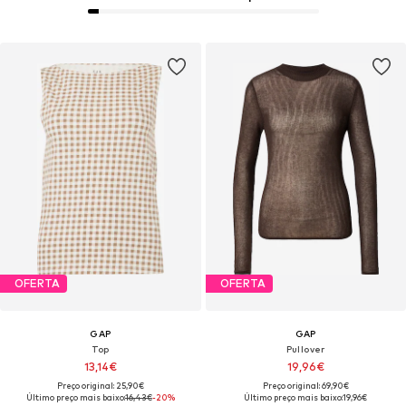
OFERTA
OFERTA
GAP
GAP
Top
Pullover
13,14€
19,96€
Preço original: 25,90€
Preço original: 69,90€
Último preço mais baixo:
16,43€
-20%
Último preço mais baixo:
19,96€