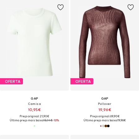
OFERTA
OFERTA
GAP
GAP
Camisa
Pullover
10,95€
19,96€
Preço original: 21,90€
Preço original: 69,90€
Último preço mais baixo:
13,14€
-16%
Último preço mais baixo:
19,96€