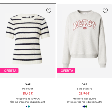
OFERTA
OFERTA
GAP
GAP
Pullover
Sweatshirt
25,42€
23,96€
Preço original: 39,90€
Preço original: 59,90€
Último preço mais baixo:
23,92€
Último preço mais baixo:
23,96€