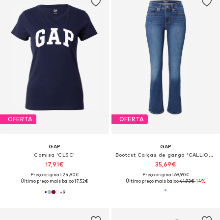
OFERTA
OFERTA
GAP
GAP
Camisa 'CLSC'
Bootcut Calças de ganga 'CALLIOPE'
17,91€
35,69€
Preço original: 24,90€
Preço original: 69,90€
Último preço mais baixo:
17,52€
Último preço mais baixo:
41,93€
-14%
+
9