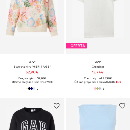
OFERTA
GAP
GAP
Sweatshirt 'HERITAGE'
Camisa
52,90€
13,74€
Preço original: 59,90€
Preço original: 25,90€
Último preço mais baixo:
52,90€
Último preço mais baixo:
16,03€
-14%
+
2
+
5