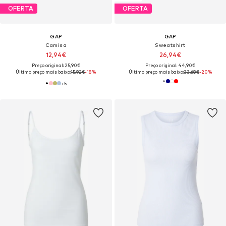
OFERTA
OFERTA
GAP
GAP
Camisa
Sweatshirt
12,94€
26,94€
Preço original: 25,90€
Preço original: 44,90€
Último preço mais baixo:
15,92€
-18%
Último preço mais baixo:
33,68€
-20%
+
5