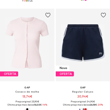
+
5
Novo
OFERTA
OFERTA
GAP
GAP
Casaco de malha
Regular Calças
13,74€
20,94€
Preço original: 25,90€
Preço original: 34,90€
Último preço mais baixo:
16,03€
-14%
Último preço mais baixo:
26,18€
-20%