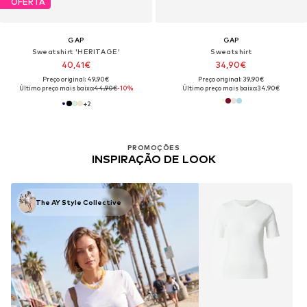
OFERTA
GAP
GAP
Sweatshirt 'HERITAGE'
Sweatshirt
40,41€
34,90€
Preço original: 49,90€
Preço original: 39,90€
Último preço mais baixo:
44,90€
-10%
Último preço mais baixo:
34,90€
+
2
PROMOÇÕES
INSPIRAÇÃO DE LOOK
The AY Style Collective