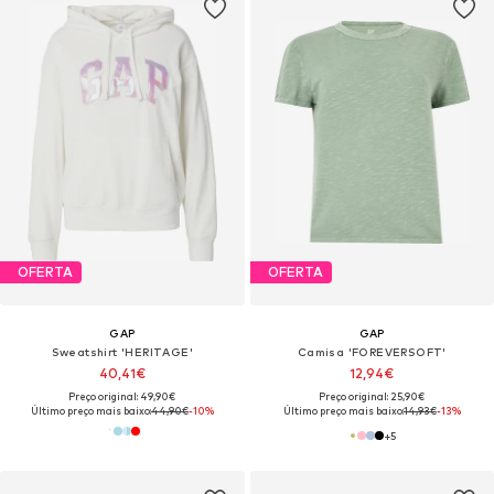
OFERTA
OFERTA
GAP
GAP
Sweatshirt 'HERITAGE'
Camisa 'FOREVERSOFT'
40,41€
12,94€
Preço original: 49,90€
Preço original: 25,90€
Último preço mais baixo:
44,90€
-10%
Último preço mais baixo:
14,93€
-13%
+
5