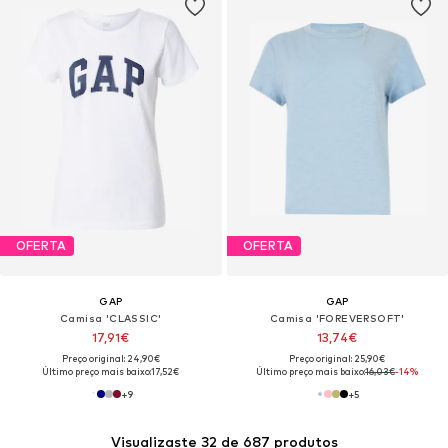
OFERTA
OFERTA
GAP
GAP
Camisa 'CLASSIC'
Camisa 'FOREVERSOFT'
17,91€
13,74€
Preço original: 24,90€
Preço original: 25,90€
Último preço mais baixo:
17,52€
Último preço mais baixo:
16,03€
-14%
+
9
+
5
Visualizaste 32 de 687 produtos