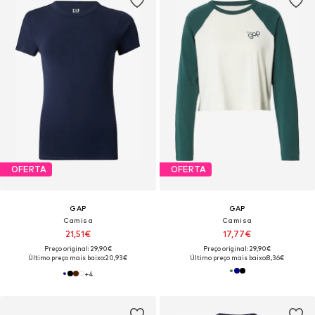
OFERTA
OFERTA
GAP
GAP
Camisa
Camisa
21,51€
17,77€
Preço original: 29,90€
Preço original: 29,90€
Último preço mais baixo:
20,93€
Último preço mais baixo:
8,36€
+
4