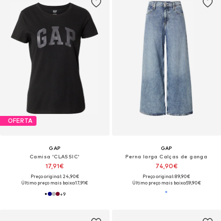
OFERTA
GAP
GAP
Camisa 'CLASSIC'
Perna larga Calças de ganga
17,91€
74,90€
Preço original: 24,90€
Preço original: 89,90€
Último preço mais baixo:
17,91€
Último preço mais baixo:
59,90€
+
9