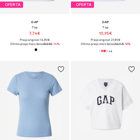
OFERTA
OFERTA
GAP
GAP
Top
Top
7,74€
10,95€
Preço original: 14,90€
Preço original: 21,90€
Último preço mais baixo:
9,03€
-14%
Último preço mais baixo:
13,14€
-16%
+
4