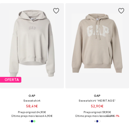
OFERTA
GAP
GAP
Sweatshirt
Sweatshirt 'HERITAGE'
58,41€
52,90€
Preço original: 64,90€
Preço original: 59,90€
Último preço mais baixo:
44,90€
Último preço mais baixo:
53,91€
-1%