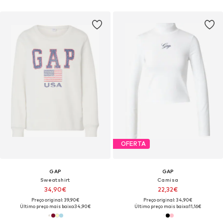
OFERTA
GAP
GAP
Sweatshirt
Camisa
34,90€
22,32€
Preço original: 39,90€
Preço original: 34,90€
Último preço mais baixo:
34,90€
Último preço mais baixo:
11,16€