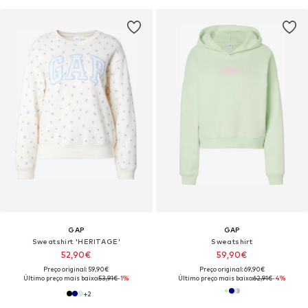
GAP
GAP
Sweatshirt 'HERITAGE'
Sweatshirt
52,90€
59,90€
Preço original: 59,90€
Preço original: 69,90€
Último preço mais baixo:
53,91€
-1%
Último preço mais baixo:
62,91€
-4%
+
2