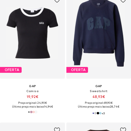
OFERTA
OFERTA
GAP
GAP
Camisa
Sweatshirt
19,92€
48,93€
Preço original: 24,90€
Preço original: 69,90€
Último preço mais baixo:
14,94€
Último preço mais baixo:
28,74€
+
3