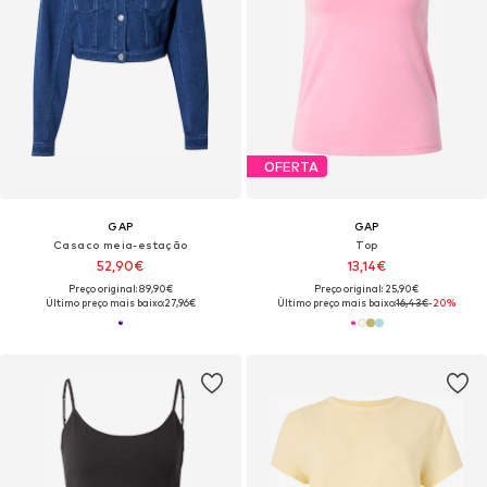
OFERTA
GAP
GAP
Casaco meia-estação
Top
52,90€
13,14€
Preço original: 89,90€
Preço original: 25,90€
Último preço mais baixo:
27,96€
Último preço mais baixo:
16,43€
-20%