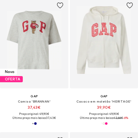
Novo
OFERTA
GAP
GAP
Camisa 'BRANNAN'
Casaco em moletão 'HERITAGE'
37,43€
39,90€
Preço original: 49,90€
Preço original: 49,90€
Último preço mais baixo:
37,43€
Último preço mais baixo:
42,66€
-6%