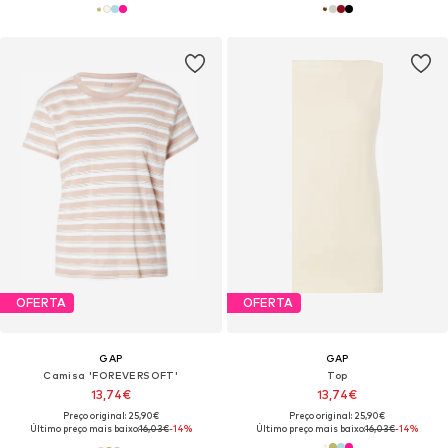
OFERTA
OFERTA
GAP
GAP
Camisa 'FOREVERSOFT'
Top
13,74€
13,74€
Preço original: 25,90€
Preço original: 25,90€
Último preço mais baixo:
16,03€
-14%
Último preço mais baixo:
16,03€
-14%