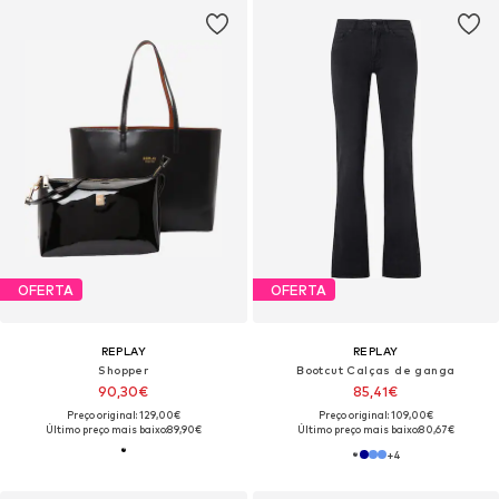
OFERTA
OFERTA
REPLAY
REPLAY
Shopper
Bootcut Calças de ganga
90,30€
85,41€
Preço original: 129,00€
Preço original: 109,00€
Último preço mais baixo:
89,90€
Último preço mais baixo:
80,67€
+
4