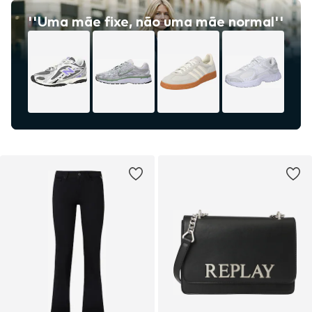
''Uma mãe fixe, não uma mãe normal''