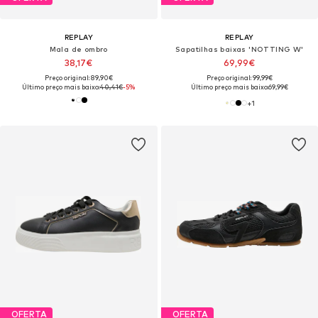
REPLAY
REPLAY
Mala de ombro
Sapatilhas baixas 'NOTTING W'
38,17€
69,99€
Preço original: 89,90€
Preço original: 99,99€
Último preço mais baixo:
40,41€
-5%
Último preço mais baixo:
69,99€
+
1
OFERTA
OFERTA