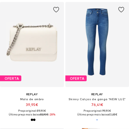
OFERTA
OFERTA
REPLAY
REPLAY
Mala de ombro
Skinny Calças de ganga 'NEW LUZ'
39,95€
76,41€
Preço original: 89,90€
Preço original: 99,90€
Último preço mais baixo:
55,93€
-28%
Último preço mais baixo:
63,68€