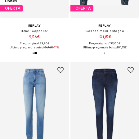
Unisex
OFERTA
OFERTA
REPLAY
REPLAY
Boné 'Cappello'
Casaco meia-estação
9,56€
101,15€
Preço original: 29,90€
Preço original: 199,00€
Último preço mais baixo:
10,76€
-11%
Último preço mais baixo:
101,15€