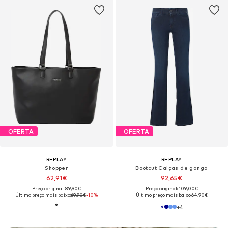
OFERTA
OFERTA
REPLAY
REPLAY
Shopper
Bootcut Calças de ganga
62,91€
92,65€
Preço original: 89,90€
Preço original: 109,00€
Último preço mais baixo:
69,90€
-10%
Último preço mais baixo:
64,90€
+
4