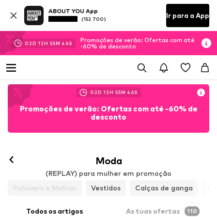
ABOUT YOU App
Ir para a App
(152 700)
Promoções de verão: Ofertas com até
02
D
12
H
55
M
46
S
-60% de desconto
02
D
12
H
55
M
46
S
Promoções de verão: Ofertas com até -60% de
desconto
Moda
(REPLAY) para mulher em promoção
Pullovers e Malhas
Vestidos
Calças de ganga
Bl
Todos os artigos
As tuas ofertas
110