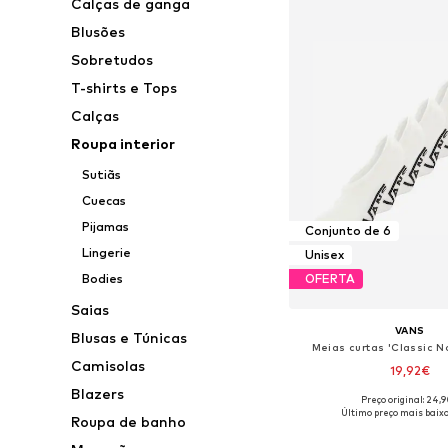
Calças de ganga
Blusões
Sobretudos
T-shirts e Tops
Calças
Roupa interior
Sutiãs
Cuecas
Pijamas
Conjunto de 6
Lingerie
Unisex
Bodies
OFERTA
Saias
VANS
Blusas e Túnicas
Meias curtas 'Classic N
Camisolas
19,92€
Blazers
Preço original: 24,
Tamanhos disponíveis: 3
Último preço mais baixo
Roupa de banho
Adicionar ao c