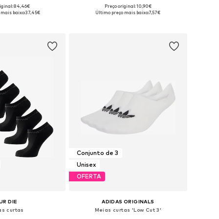
iginal: 84,46€
Preço original: 10,90€
níveis: 39-42, 43-46
Tamanhos disponíveis: 37-38, 39-40, 41-42
 mais baixo:
37,45€
Último preço mais baixo:
7,57€
ar ao cesto
Adicionar ao cesto
Conjunto de 3
Unisex
OFERTA
UR DIE
ADIDAS ORIGINALS
as curtas
Meias curtas 'Low Cut 3'