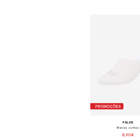
Adicionar ao c
PROMOÇÕES
FALKE
Meias curtas
8,90€