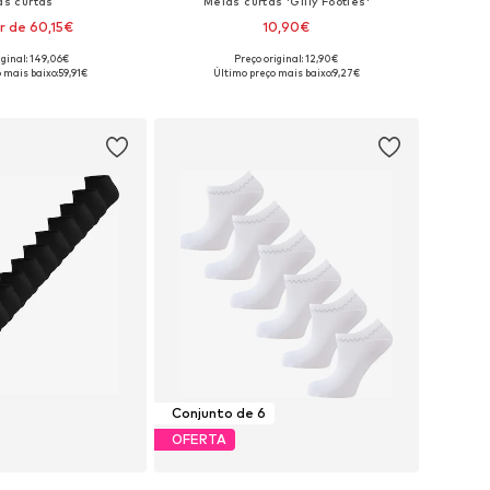
as curtas
Meias curtas 'Gilly Footies'
ir de 60,15€
10,90€
iginal: 149,06€
Preço original: 12,90€
níveis: 35-38, 39-42
Tamanhos disponíveis: 36-38, 39-41
 mais baixo:
59,91€
Último preço mais baixo:
9,27€
ar ao cesto
Adicionar ao cesto
Conjunto de 6
OFERTA