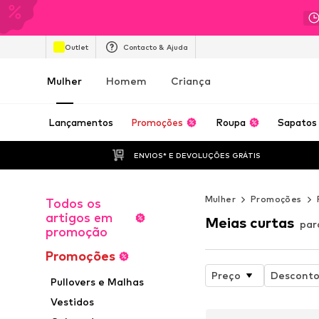
Outlet
Contacto & Ajuda
Mulher
Homem
Criança
Lançamentos
Promoções
Roupa
Sapatos
ENVIOS* E DEVOLUÇÕES GRÁTIS
Mulher
Promoções
Todos os
artigos em
Meias curtas
par
promoção
Promoções
Preço
Descont
Pullovers e Malhas
Vestidos