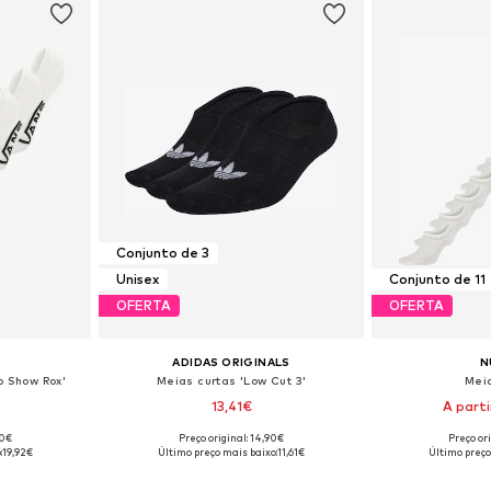
Conjunto de 3
Unisex
Conjunto de 11
OFERTA
OFERTA
ADIDAS ORIGINALS
N
o Show Rox'
Meias curtas 'Low Cut 3'
Mei
13,41€
A part
90€
Preço original: 14,90€
Preço or
8-42, 42-46
Disponível em vários tamanhos
Tamanhos dispo
:
19,92€
Último preço mais baixo:
11,61€
Último preço
esto
Adicionar ao cesto
Adicion