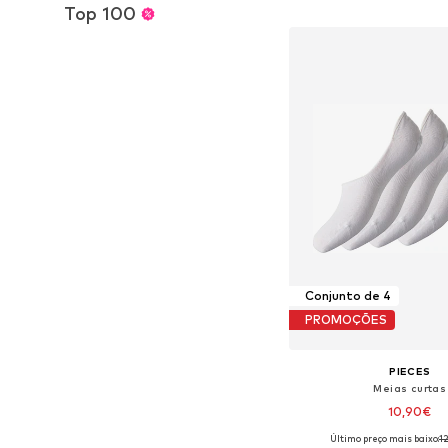
Adicionar ao c
Top 100
Conjunto de 4
PROMOÇÕES
PIECES
Meias curtas
10,90€
Último preço mais baixo:
1
Tamanhos disponíveis: 36