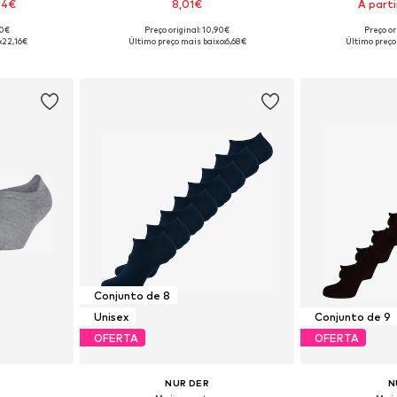
74€
8,01€
A parti
30€
Preço original: 10,90€
Preço or
-38, 39-42
Tamanhos disponíveis: 35-36, 37-38, 39-40, 41-42
Tamanhos dispo
:
22,16€
Último preço mais baixo:
6,68€
Último preço
esto
Adicionar ao cesto
Adicion
Conjunto de 8
Unisex
Conjunto de 9
OFERTA
OFERTA
NUR DER
N