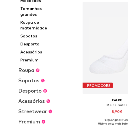
Macacões
Tamanhos
grandes
Roupa de
maternidade
Sapatos
Desporto
Acessórios
Premium
Roupa
Sapatos
PROMOÇÕES
Desporto
Acessórios
FALKE
Meias curtas
Streetwear
8,90€
Preço original: 11,
Premium
Último preço mais baixo