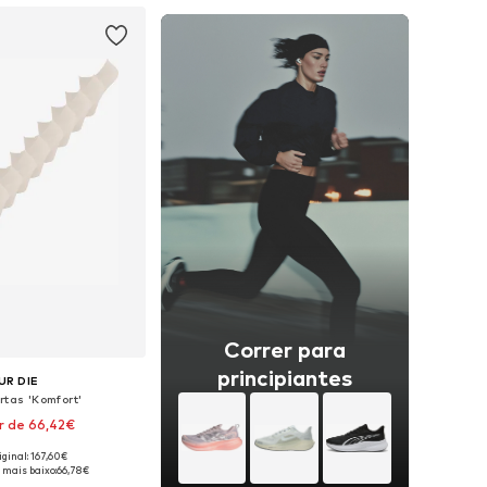
Correr para
principiantes
UR DIE
rtas 'Komfort'
r de 66,42€
iginal: 167,60€
níveis: 35-38, 39-42
 mais baixo:
66,78€