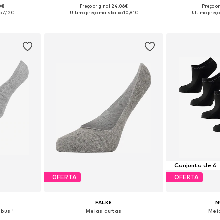
00€
Preço original: 24,06€
Preço or
Tamanhos disponíveis: 35-36, 37-38, 39-40, 41-42
Tamanhos disponíveis: 35-38, 39-42
Tamanhos dispo
o:
7,12€
Último preço mais baixo:
10,81€
Último preço
esto
Adicionar ao cesto
Adicion
Conjunto de 6
OFERTA
OFERTA
FALKE
N
bus '
Meias curtas
Mei