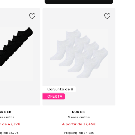
ar ao cesto
Conjunto de 8
OFERTA
UR DER
NUR DIE
as curtas
Meias curtas
ir de 42,39€
A partir de 37,46€
iginal: 86,20€
Preço original: 84,46€
is: 39-42, 43-46, 47-50
Tamanhos disponíveis: 35-38, 39-42