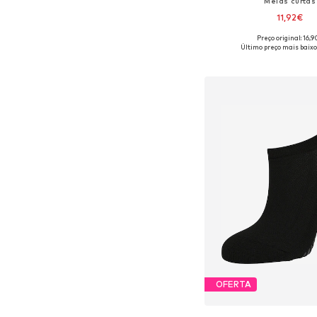
Meias curtas
11,92€
+
2
Preço original: 16,
Tamanhos disponíveis: 35-36
Último preço mais baixo
Adicionar ao c
OFERTA