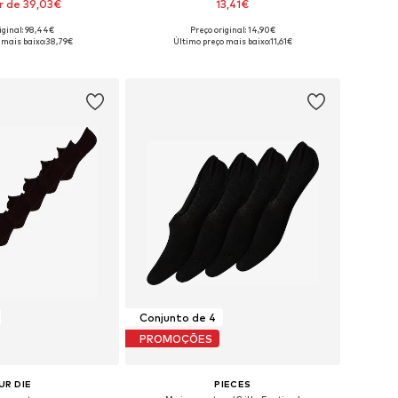
r de 39,03€
13,41€
iginal: 98,44€
Preço original: 14,90€
níveis: 35-38, 39-42
Disponível em vários tamanhos
 mais baixo:
38,79€
Último preço mais baixo:
11,61€
ar ao cesto
Adicionar ao cesto
Conjunto de 4
PROMOÇÕES
UR DIE
PIECES