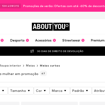
Promoções de verão: Ofertas com até -60% de descont
13
H
40
M
30
S
ABOUT
YOU
Desporto
Acessórios
Streetwear
Premium
30 DIAS DE DIREITO DE DEVOLUÇÃO
Roupa interior
Meias
Meias curtas
a mulher em promoção
67
o
Tamanho
Cor
Marca
Padrão
Atribu