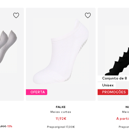
esto
Adicionar ao cesto
Adicion
Conjunto de 8
Unisex
OFERTA
PROMOÇÕES
FALKE
N
Meias curtas
Mei
11,92€
A part
2,90€
-15%
+
2
Preço original: 17,00€
Preço or
-38, 39-41
Tamanhos disponíveis: 35-36, 37-38, 39-41
Tamanhos disponíve