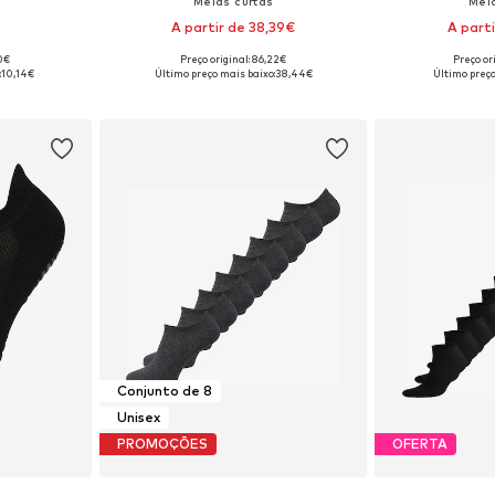
Meias curtas
Mei
A partir de 38,39€
A part
90€
Preço original: 86,22€
Preço or
, 37-38, 39-41
Tamanhos disponíveis: 39-42, 43-46
Tamanhos dispo
:
10,14€
Último preço mais baixo:
38,44€
Último preço
esto
Adicionar ao cesto
Adicion
Conjunto de 8
Unisex
PROMOÇÕES
OFERTA