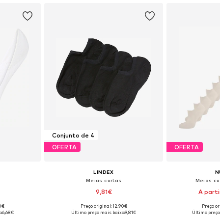
Conjunto de 4
OFERTA
OFERTA
LINDEX
N
Meias curtas
Meias cu
9,81€
A parti
00€
Preço original: 12,90€
Preço or
Tamanhos disponíveis: 35-36, 37-38, 39-40, 41-42
Tamanhos disponíveis: 37-39, 40-42
Tamanhos dispo
:
6,68€
Último preço mais baixo:
9,81€
Último preço