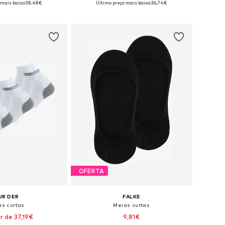
 mais baixo:
38,48€
Último preço mais baixo:
36,74€
ar ao cesto
Adicionar ao cesto
OFERTA
UR DER
FALKE
as curtas
Meias curtas
ir de 37,19€
9,81€