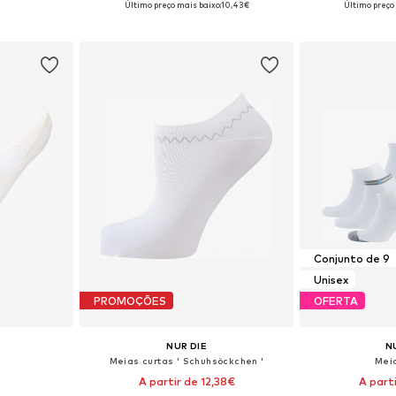
Último preço mais baixo:
10,43€
Último preço
esto
Adicionar ao cesto
Adicion
Conjunto de 9
Unisex
PROMOÇÕES
OFERTA
NUR DIE
N
Meias curtas ' Schuhsöckchen '
Mei
A partir de 12,38€
A part