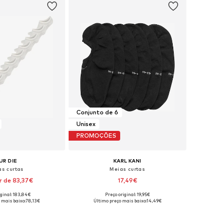
Conjunto de 6
Unisex
PROMOÇÕES
UR DIE
KARL KANI
as curtas
Meias curtas
ir de 83,37€
17,49€
iginal: 183,84€
Preço original: 19,95€
níveis: 35-38, 39-42
Tamanhos disponíveis: 35-38, 39-42, 43-46
 mais baixo:
78,13€
Último preço mais baixo:
14,49€
ar ao cesto
Adicionar ao cesto