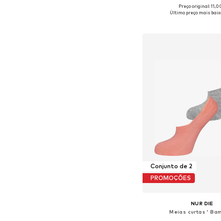
Preço original: 11,
Último preço mais baix
Adicionar ao c
Conjunto de 2
PROMOÇÕES
NUR DIE
Meias curtas ' Bam