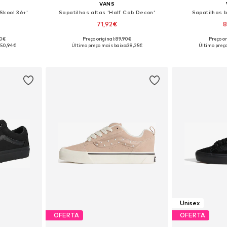
VANS
Skool 36+'
Sapatilhas altas 'Half Cab Decon'
Sapatilhas b
71,92€
8
90€
Preço original: 89,90€
Preço or
tamanhos
Disponível em vários tamanhos
Disponível e
:
50,94€
Último preço mais baixo:
38,25€
Último preço
esto
Adicionar ao cesto
Adicion
Unisex
OFERTA
OFERTA