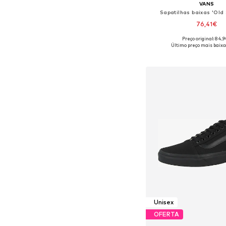
VANS
Sapatilhas baixas 'Old 
76,41€
Preço original: 84,
Disponível em vários 
Último preço mais baixo
Adicionar ao c
Unisex
OFERTA