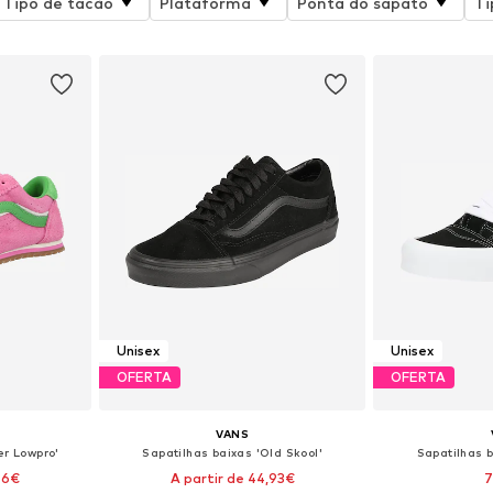
Tipo de tacão
Plataforma
Ponta do sapato
Ti
Unisex
Unisex
OFERTA
OFERTA
VANS
er Lowpro'
Sapatilhas baixas 'Old Skool'
Sapatilhas b
96€
A partir de 44,93€
7