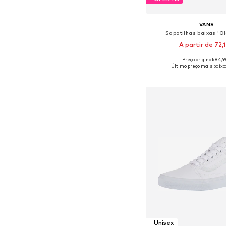
VANS
Sapatilhas baixas 'Ol
A partir de 72,
Preço original: 84,
Disponível em vários 
Último preço mais baixo
Adicionar ao c
Unisex