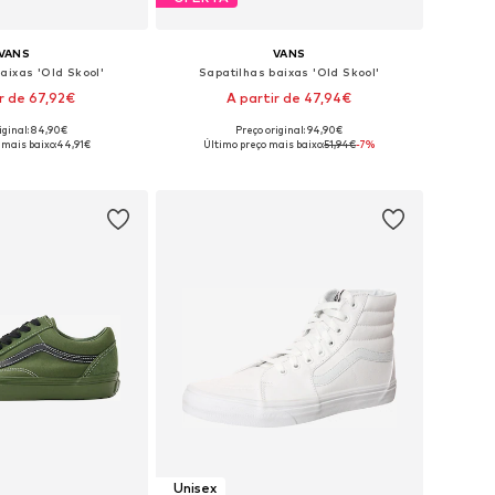
VANS
VANS
aixas 'Old Skool'
Sapatilhas baixas 'Old Skool'
ir de 67,92€
A partir de 47,94€
+
6
+
13
iginal: 84,90€
Preço original: 94,90€
m vários tamanhos
Disponível em vários tamanhos
 mais baixo:
44,91€
Último preço mais baixo:
51,94€
-7%
ar ao cesto
Adicionar ao cesto
Unisex