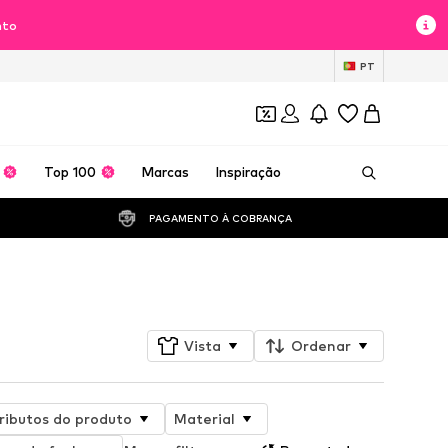
nto
PT
Top 100
Marcas
Inspiração
PAGAMENTO À COBRANÇA 
Seguir
Vista
Ordenar
ributos do produto
Material