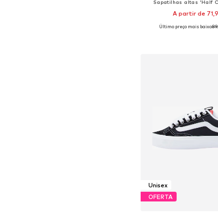
Sapatilhas altas 'Half 
A partir de 71,
Último preço mais baixo:
89
Disponível em vários 
Adicionar ao c
Unisex
OFERTA