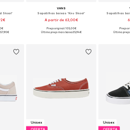
VANS
d Skool'
Sapatilhas baixas 'Knu Skool'
Sapatilhas bai
92€
A partir de 63,00€
6
90€
Preço original: 105,00€
Preço or
tamanhos
Disponível em vários tamanhos
Disponível e
:
57,90€
Último preço mais baixo:
35,94€
Último preço
esto
Adicionar ao cesto
Adicion
Unisex
Unisex
OFERTA
OFERTA