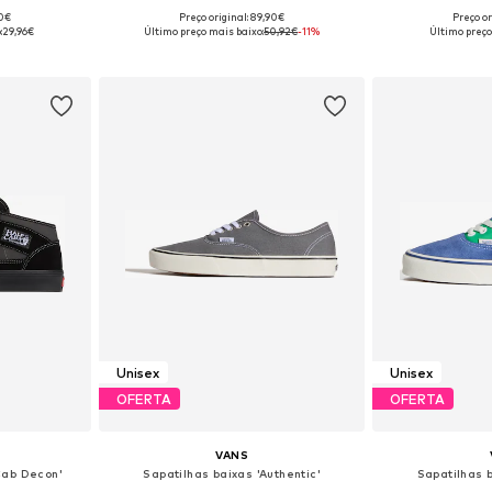
+
6
90€
Preço original: 89,90€
Preço or
tamanhos
Disponível em vários tamanhos
Disponível e
:
29,96€
Último preço mais baixo:
50,92€
-11%
Último preço
esto
Adicionar ao cesto
Adicion
Unisex
Unisex
OFERTA
OFERTA
VANS
Cab Decon'
Sapatilhas baixas 'Authentic'
Sapatilhas b