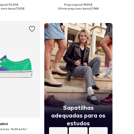
+
4
iginal: 94,90€
Preço original: 99,90€
m vários tamanhos
Disponível em vários tamanhos
 mais baixo:
75,92€
Último preço mais baixo:
31,96€
ar ao cesto
Adicionar ao cesto
Sapatilhas
adequadas para os
estudos
VANS
aixas 'Authentic'