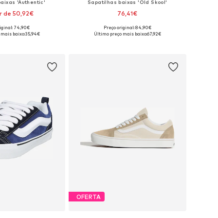
aixas 'Authentic'
Sapatilhas baixas 'Old Skool'
r de 50,92€
76,41€
+
2
+
6
iginal: 74,90€
Preço original: 84,90€
m vários tamanhos
Disponível em vários tamanhos
 mais baixo:
35,94€
Último preço mais baixo:
67,92€
ar ao cesto
Adicionar ao cesto
OFERTA