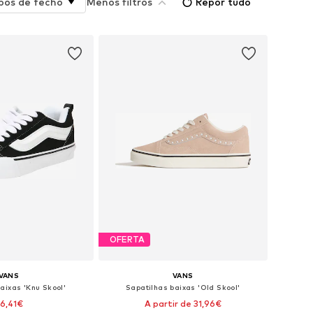
pos de fecho
Menos filtros
Repor tudo
OFERTA
VANS
VANS
aixas 'Knu Skool'
Sapatilhas baixas 'Old Skool'
6,41€
A partir de 31,96€