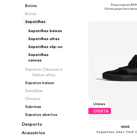
Preço original: 89,
Botins
Disponível em vários 
Último preço mais baixo
Botas
Adicionar ao c
Sapatilhas
Sapatilhas baixas
Sapatilhas altas
Sapatilhas slip-on
Sapatilhas
canvas
Sapatos Clássicos e
Saltos altos
Sapatos baixos
Sandálias
Chinelos
Unisex
Sabrinas
OFERTA
Sapatos abertos
Desporto
VANS
Acessórios
Sapatilhas altas 'Half 