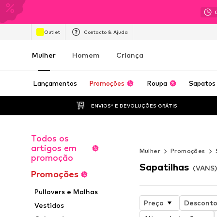
Outlet
Contacto & Ajuda
Mulher
Homem
Criança
Lançamentos
Promoções
Roupa
Sapatos
ENVIOS* E DEVOLUÇÕES GRÁTIS
Todos os
Verão sem fim
artigos em
Mulher
Promoções
promoção
Sapatilhas
(VANS)
Promoções
Pullovers e Malhas
Preço
Descont
Vestidos