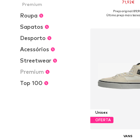
71,92€
Premium
Preço original: 89,
Disponível em vários 
Roupa
Último preço mais baixo
Adicionar ao c
Sapatos
Desporto
Acessórios
Streetwear
Premium
Top 100
Unisex
OFERTA
VANS