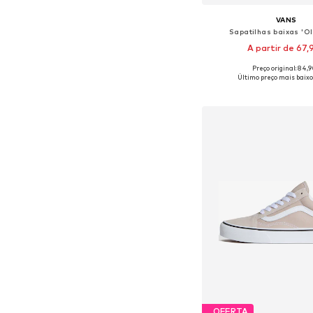
VANS
Sapatilhas baixas 'Ol
A partir de 67,
+
6
Preço original: 84,
Disponível em vários 
Último preço mais baixo
Adicionar ao c
OFERTA