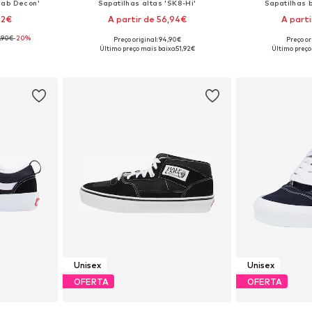
Cab Decon'
Sapatilhas altas 'SK8-Hi'
Sapatilhas b
92€
A partir de 56,94€
A parti
,90€
-20%
+
1
Preço original: 94,90€
Preço or
tamanhos
Disponível em vários tamanhos
Disponível e
Último preço mais baixo:
51,92€
Último preço
esto
Adicionar ao cesto
Adicion
Unisex
Unisex
OFERTA
OFERTA