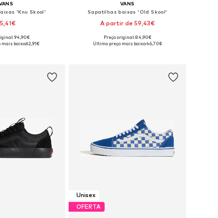
VANS
VANS
aixas 'Knu Skool'
Sapatilhas baixas 'Old Skool'
5,41€
A partir de 59,43€
+
5
iginal: 94,90€
Preço original: 84,90€
m vários tamanhos
Disponível em vários tamanhos
 mais baixo:
62,91€
Último preço mais baixo:
46,70€
ar ao cesto
Adicionar ao cesto
Unisex
OFERTA