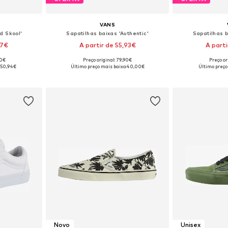
VANS
d Skool'
Sapatilhas baixas 'Authentic'
Sapatilhas b
17€
A partir de 55,93€
A part
+
1
90€
Preço original: 79,90€
Preço or
tamanhos
Disponível em vários tamanhos
Disponível e
:
50,94€
Último preço mais baixo:
40,00€
Último preço
esto
Adicionar ao cesto
Adicion
Novo
Unisex