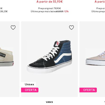
A partir de 55,93€
A parti
+
1
90€
Preço original: 79,90€
Preço or
tamanhos
Disponível em vários tamanhos
Disponível e
:
38,25€
Último preço mais baixo:
63,92€
-12%
Último preço
esto
Adicionar ao cesto
Adicion
Unisex
OFERTA
OFERTA
VANS