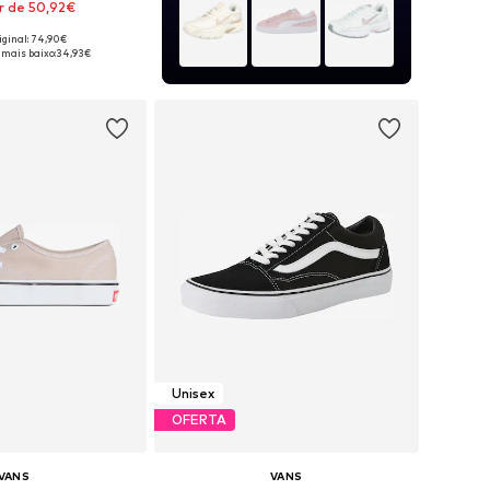
r de 50,92€
+
1
iginal: 74,90€
m vários tamanhos
 mais baixo:
34,93€
ar ao cesto
Unisex
OFERTA
VANS
VANS