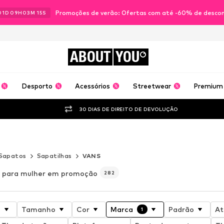
Promoções de verão: Ofertas com até -60% de desco
01
D
09
H
03
M
13
S
ABOUT
YOU
Desporto
Acessórios
Streetwear
Premium
30 DIAS DE DIREITO DE DEVOLUÇÃO
Sapatos
Sapatilhas
VANS
 para mulher em promoção
282
o
Tamanho
Cor
Marca
Padrão
At
1