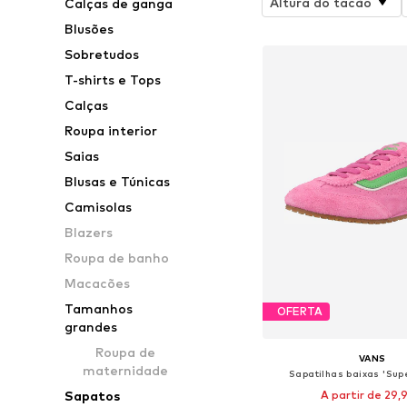
Altura do tacão
Calças de ganga
Blusões
Sobretudos
T-shirts e Tops
Calças
Roupa interior
Saias
Blusas e Túnicas
Camisolas
Blazers
Roupa de banho
Macacões
Tamanhos
OFERTA
grandes
Roupa de
VANS
maternidade
Sapatilhas baixas 'Sup
A partir de 29,
Sapatos