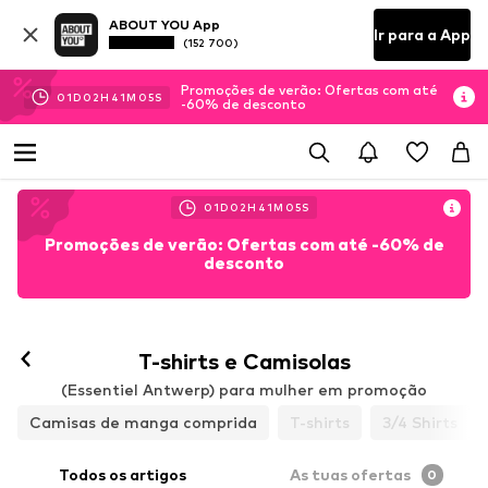
ABOUT YOU App
Ir para a App
(152 700)
Promoções de verão: Ofertas com até
01
D
02
H
41
M
04
S
-60% de desconto
01
D
02
H
41
M
04
S
Promoções de verão: Ofertas com até -60% de
desconto
T-shirts e Camisolas
(Essentiel Antwerp) para mulher em promoção
Camisas de manga comprida
T-shirts
3/4 Shirts
Todos os artigos
As tuas ofertas
0