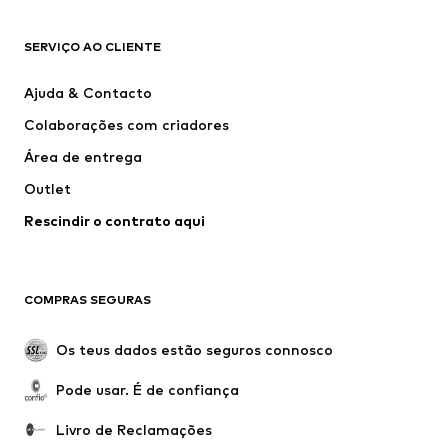
ROUPA
SERVIÇO AO CLIENTE
Novidades
Trending
Vestidos
Calças e Calções de ganga
Ajuda & Contacto
T-shirts e Tops
Calças e Calções
Colaborações com criadores
Casacos
Pullovers e Malhas
Área de entrega
Roupa interior
Blusas e Túnicas
Outlet
Sobretudos
Saias
Rescindir o contrato aqui
Roupa de banho
Sweatshirts e Hoodies
Blazers e coletes
Macacões
Tamanhos grandes
Maternidade
COMPRAS SEGURAS
Ocasiões
Exclusivo
Upcycling
Os teus dados estão seguros connosco
SAPATOS
Pode usar. É de confiança
Novidades
Trending
Livro de Reclamações