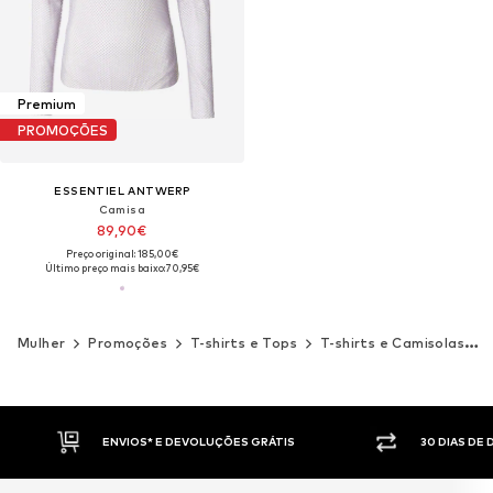
Premium
PROMOÇÕES
ESSENTIEL ANTWERP
Camisa
89,90€
Preço original: 185,00€
Último preço mais baixo:
70,95€
Mulher
Promoções
T-shirts e Tops
T-shirts e Camisolas
ENVIOS* E DEVOLUÇÕES GRÁTIS
30 DIAS DE