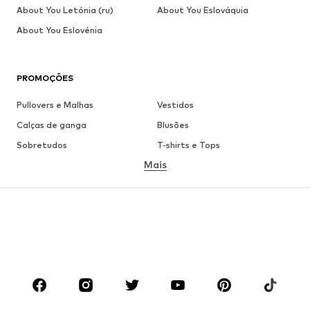
About You Letónia (ru)
About You Eslováquia
About You Eslovénia
PROMOÇÕES
Pullovers e Malhas
Vestidos
Calças de ganga
Blusões
Sobretudos
T-shirts e Tops
Mais
Calças
Roupa interior
Saias
Blusas e Túnicas
Camisolas
Blazers
Roupa de banho
Macacões
Tamanhos grandes
Roupa de maternidade
Sapatos
Desporto
Acessórios
Premium