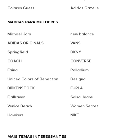
Colares Guess
Adidas Gazelle
MARCAS PARA MULHERES
Michael Kors
new balance
ADIDAS ORIGINALS
VANS
Springfield
DKNY
COACH
CONVERSE
Faina
Palladium
United Colors of Benetton
Desigual
BIRKENSTOCK
FURLA
Fjallraven
Salsa Jeans
Venice Beach
Women Secret
Hawkers
NIKE
MAIS TEMAS INTERESSANTES