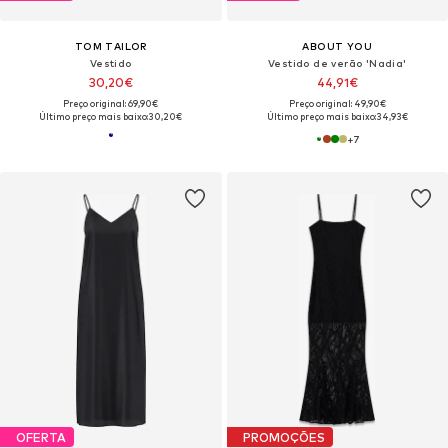
TOM TAILOR
ABOUT YOU
Vestido
Vestido de verão 'Nadia'
30,20€
44,91€
Preço original: 69,90€
Preço original: 49,90€
Último preço mais baixo:
30,20€
Último preço mais baixo:
34,93€
+
7
OFERTA
PROMOÇÕES