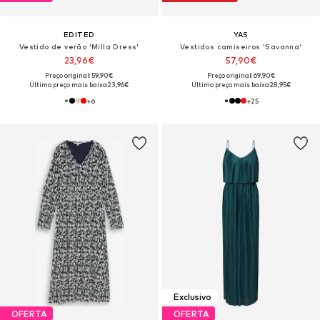
EDITED
YAS
Vestido de verão 'Milla Dress'
Vestidos camiseiros 'Savanna'
23,96€
57,90€
Preço original: 59,90€
Preço original: 69,90€
Último preço mais baixo:
23,96€
Último preço mais baixo:
28,95€
+
6
+
25
Exclusivo
OFERTA
OFERTA