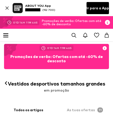
ABOUT YOU App
Ir para a App
(152 700)
Promoções de verão: Ofertas com até
01
D
14
H
11
M
45
S
-60% de desconto
01
D
14
H
11
M
45
S
Promoções de verão: Ofertas com até -60% de
desconto
Vestidos desportivos tamanhos grandes
em promoção
Todos os artigos
As tuas ofertas
11