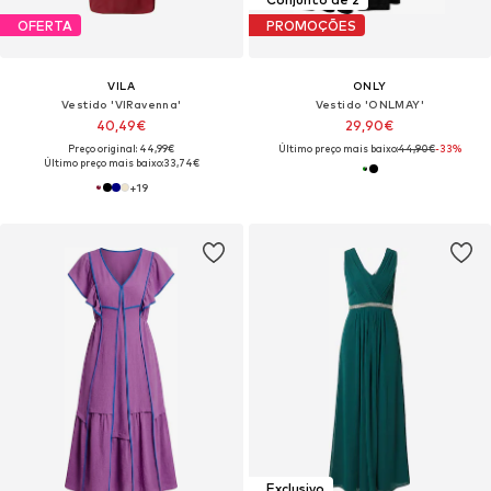
OFERTA
PROMOÇÕES
VILA
ONLY
Vestido 'VIRavenna'
Vestido 'ONLMAY'
40,49€
29,90€
Preço original: 44,99€
Último preço mais baixo:
44,90€
-33%
Último preço mais baixo:
33,74€
+
19
Exclusivo