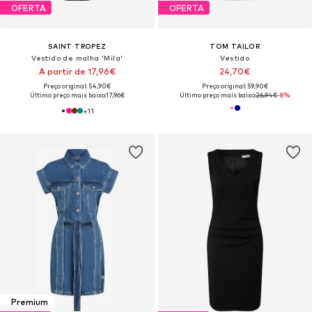
OFERTA
OFERTA
SAINT TROPEZ
TOM TAILOR
Vestido de malha 'Mila'
Vestido
A partir de 17,96€
24,70€
Preço original: 54,90€
Preço original: 59,90€
Último preço mais baixo:
17,96€
Último preço mais baixo:
26,94€
-8%
+
11
Premium