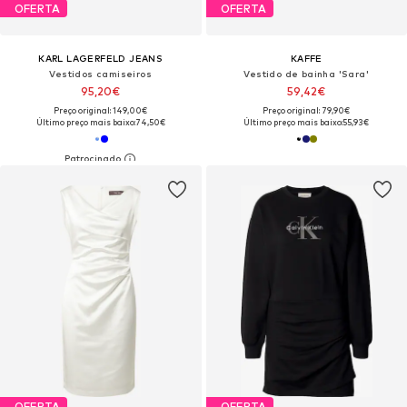
OFERTA
OFERTA
KARL LAGERFELD JEANS
KAFFE
Vestidos camiseiros
Vestido de bainha 'Sara'
95,20€
59,42€
Preço original: 149,00€
Preço original: 79,90€
Último preço mais baixo:
74,50€
Último preço mais baixo:
55,93€
OFERTA
OFERTA