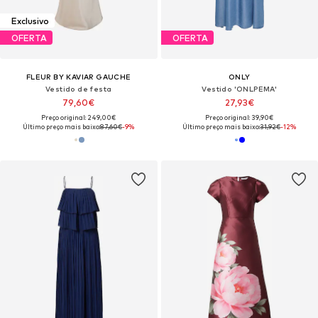
Exclusivo
OFERTA
OFERTA
FLEUR BY KAVIAR GAUCHE
ONLY
Vestido de festa
Vestido 'ONLPEMA'
79,60€
27,93€
Preço original: 249,00€
Preço original: 39,90€
Último preço mais baixo:
87,60€
-9%
Último preço mais baixo:
31,92€
-12%