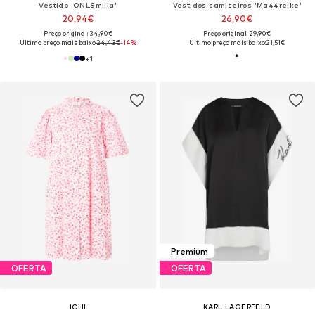
Vestido 'ONLSmilla'
Vestidos camiseiros 'Ma44reike'
20,94€
26,90€
Preço original: 34,90€
Preço original: 29,90€
Último preço mais baixo:
24,43€
-14%
Último preço mais baixo:
21,51€
+
1
Premium
OFERTA
OFERTA
ICHI
KARL LAGERFELD