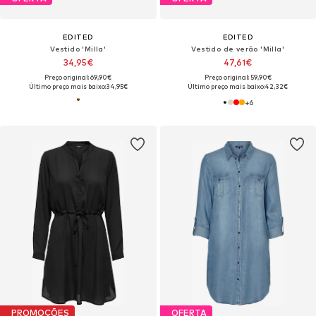
EDITED
EDITED
Vestido 'Milla'
Vestido de verão 'Milla'
34,95€
47,61€
Preço original: 69,90€
Preço original: 59,90€
Último preço mais baixo:
34,95€
Último preço mais baixo:
42,32€
+
6
PROMOÇÕES
OFERTA