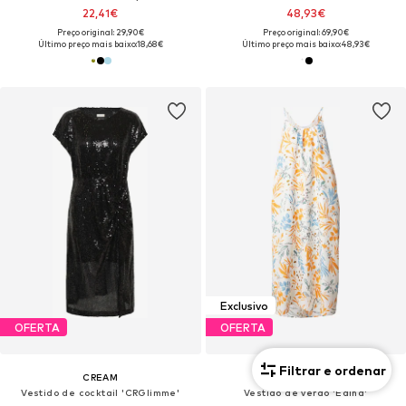
22,41€
48,93€
Preço original: 29,90€
Preço original: 69,90€
Último preço mais baixo:
18,68€
Último preço mais baixo:
48,93€
Exclusivo
OFERTA
OFERTA
Filtrar e ordenar
CREAM
ABOUT YOU
Vestido de cocktail 'CRGlimme'
Vestido de verão 'Edina'