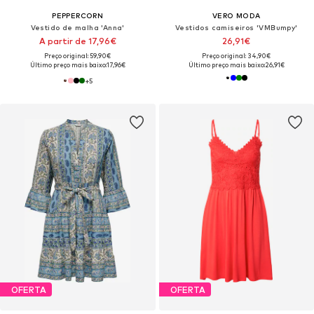
PEPPERCORN
VERO MODA
Vestido de malha 'Anna'
Vestidos camiseiros 'VMBumpy'
A partir de 17,96€
26,91€
Preço original: 59,90€
Preço original: 34,90€
Último preço mais baixo:
17,96€
Último preço mais baixo:
26,91€
+
5
OFERTA
OFERTA