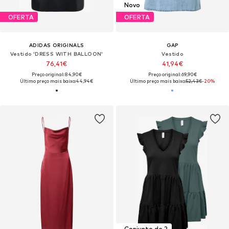
Novo
OFERTA
OFERTA
ADIDAS ORIGINALS
GAP
Vestido 'DRESS WITH BALLOON'
Vestido
76,41€
41,94€
Preço original: 84,90€
Preço original: 69,90€
Último preço mais baixo:
44,94€
Último preço mais baixo:
52,43€
-20%
Conjunto de 2