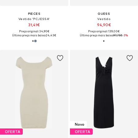
PIECES
GUESS
Vestido 'PCJESSA'
Vestido
31,41€
94,90€
Preço original: 34,90€
Preço original: 139,00€
Último preço mais baixo:
24,43€
Último preço mais baixo:
97,75€
-3%
Novo
OFERTA
OFERTA