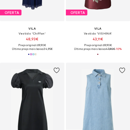
OFERTA
OFERTA
VILA
VILA
Vestido 'Chiffan'
Vestido 'VISHINA'
48,93€
43,11€
Preço original: 69,90€
Preço original: 69,90€
Último preço mais baixo:
34,95€
Último preço mais baixo:
47,90€
-10%