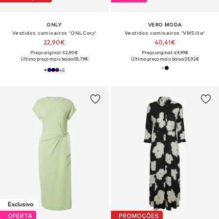
ONLY
VERO MODA
Vestidos camiseiros 'ONLCory'
Vestidos camiseiros 'VMSilla'
22,90€
40,41€
Preço original: 32,90€
Preço original: 49,99€
Último preço mais baixo:
18,79€
Último preço mais baixo:
35,92€
+
5
Exclusivo
OFERTA
PROMOÇÕES