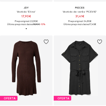
JDY
PIECES
Vestido 'Elina'
Vestido de verão 'PCEVIE'
17,90€
31,41€
Preço original: 22,90€
Preço original: 34,90€
Último preço mais baixo:
19,90€
-10%
Último preço mais baixo:
17,45€
OFERTA
OFERTA