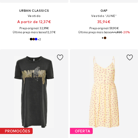
URBAN CLASSICS
GAP
Vestido
Vestido 'JUNE'
A partir de 12,37€
35,94€
Preço original: 32,99€
Preço original: 59,90€
Último preço mais baixo:
12,37€
Último preço mais baixo:
44,93€
-20%
+
2
PROMOÇÕES
OFERTA