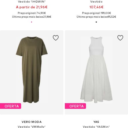
Vestido 'IHQWIN'
Vestido
A partir de 21,96€
107,46€
Preço original: 74,90€
Preço original: 199,00€
Último preço mais baixo:
21,96€
Último preço mais baixo:
95,52€
OFERTA
OFERTA
VERO MODA
YAS
Vestido 'VMMolly'
Vestido 'YASMiri'