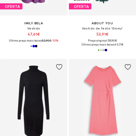
OFERTA
OFERTA
IMILY BELA
ABOUT YOU
Vestido
Vestido de festa 'Emmy'
47,61€
53,91€
Último preço mais baixo:
52,90€
-10%
Preço original: 59,90€
Último preço mais baixo:
43,11€