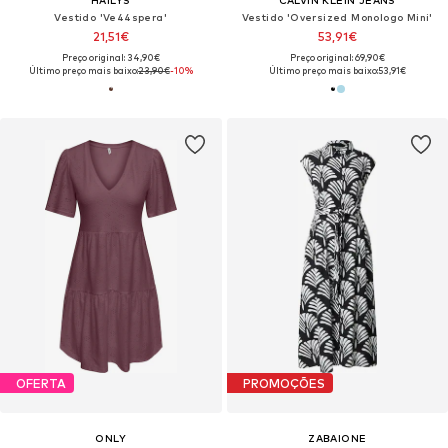
HAILYS
CALVIN KLEIN JEANS
Vestido 'Ve44spera'
Vestido 'Oversized Monologo Mini'
21,51€
53,91€
Preço original: 34,90€
Preço original: 69,90€
Último preço mais baixo:
23,90€
-10%
Último preço mais baixo:
53,91€
OFERTA
PROMOÇÕES
ONLY
ZABAIONE