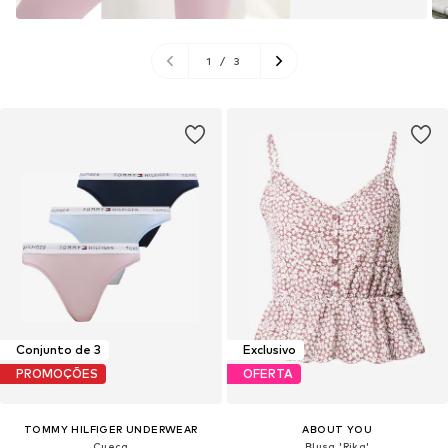
1
/
3
Conjunto de 3
Exclusivo
PROMOÇÕES
OFERTA
TOMMY HILFIGER UNDERWEAR
ABOUT YOU
Cueca
Blusa 'Rika'