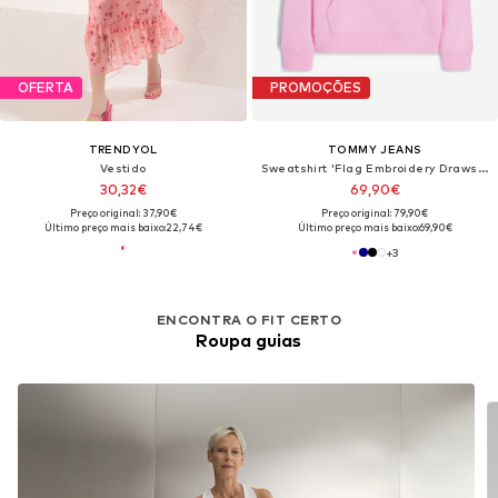
OFERTA
PROMOÇÕES
TRENDYOL
TOMMY JEANS
Vestido
Sweatshirt 'Flag Embroidery Drawstring'
30,32€
69,90€
Preço original: 37,90€
Preço original: 79,90€
Último preço mais baixo:
22,74€
Último preço mais baixo:
69,90€
+
3
ENCONTRA O FIT CERTO
Roupa guias