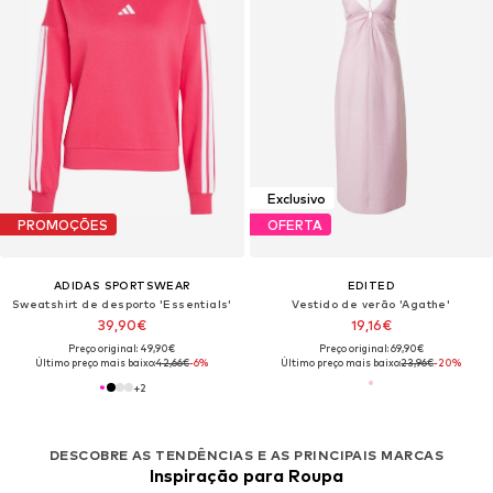
Exclusivo
PROMOÇÕES
OFERTA
ADIDAS SPORTSWEAR
EDITED
Sweatshirt de desporto 'Essentials'
Vestido de verão 'Agathe'
39,90€
19,16€
Preço original: 49,90€
Preço original: 69,90€
Último preço mais baixo:
42,66€
-6%
Último preço mais baixo:
23,96€
-20%
+
2
DESCOBRE AS TENDÊNCIAS E AS PRINCIPAIS MARCAS
Inspiração para Roupa