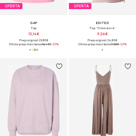
OFERTA
OFERTA
GAP
EDITED
Top
Top 'Clemence'
13,14€
9,56€
Preço original: 25,90€
Preço original: 34,90€
Último preço mais baixo:
16,43€
-20%
Último preço mais baixo:
11,96€
-20%