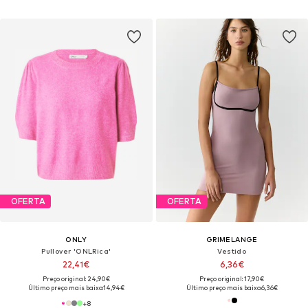
OFERTA
OFERTA
ONLY
GRIMELANGE
Pullover 'ONLRica'
Vestido
22,41€
6,36€
Preço original: 24,90€
Preço original: 17,90€
Último preço mais baixo:
14,94€
Último preço mais baixo:
6,36€
+
8