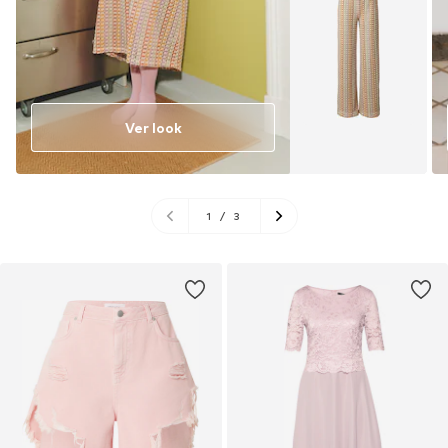
Ver look
1
/
3