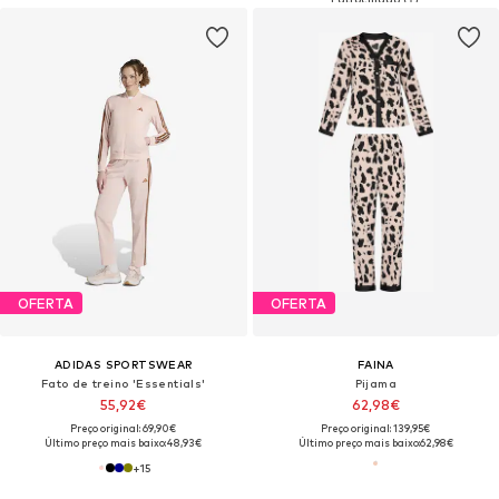
OFERTA
OFERTA
ADIDAS SPORTSWEAR
FAINA
Fato de treino 'Essentials'
Pijama
55,92€
62,98€
Preço original: 69,90€
Preço original: 139,95€
Último preço mais baixo:
48,93€
Último preço mais baixo:
62,98€
+
15