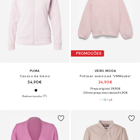
PROMOÇÕES
PUMA
VERO MODA
Casaco de treino
Pullover oversized 'VMMaybe'
54,90€
34,90€
Preço original: 39,90€
Último preço mais baixo:
34,90€
+
1