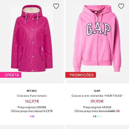
OFERTA
PROMOÇÕES
MYMO
GAP
Casaco funcionais
Casaco em moletão 'HERITAGE'
142,97€
39,90€
Preço original: 259,95€
Preço original: 49,90€
Último preço mais baixo:
142,97€
Último preço mais baixo:
42,66€
-6%