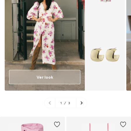
Ver look
1
/
3