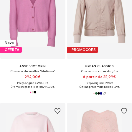
Novo
OFERTA
PROMOÇÕES
ANSE VICTORIN
URBAN CLASSICS
Casaco de malha 'Melissa'
Casaco meia-estação
294,00€
A partir de 35,99€
Preço original: 490,00€
Preço original: 39,99€
Último preço mais baixo:
294,00€
Último preço mais baixo:
31,99€
+
7