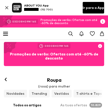
ABOUT YOU App
Ir para a App
(152 700)
Promoções de verão: Ofertas com até
03
D
08
H
09
M
14
S
-60% de desconto
03
D
08
H
09
M
14
S
Promoções de verão: Ofertas com até -60% de
desconto
Roupa
(rosa) para mulher
Novidades
Trending
Vestidos
T-shirts e Tops
Todos os artigos
As tuas ofertas
10.829