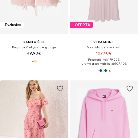
Exclusivo
OFERTA
KAMILA ŠIKL
VERA MONT
Regular Calças de ganga
Vestido de cocktail
49,90€
107,40€
Preço original: 179,00€
Último preço mais baixo:
107,40€
+
4