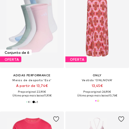
Conjunto de 6
OFERTA
OFERTA
ADIDAS PERFORMANCE
ONLY
Meias de desporto 'Ess'
Vestido 'ONLNOVA'
A partir de 13,74€
13,45€
Preço original: 22,90€
Preço original: 26,90€
Último preço mais baixo:
11,93€
Último preço mais baixo:
10,76€
+
1