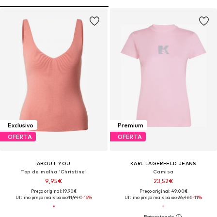
Exclusivo
Premium
OFERTA
OFERTA
ABOUT YOU
KARL LAGERFELD JEANS
Top de malha 'Christine'
Camisa
9,95€
23,52€
Preço original: 19,90€
Preço original: 49,00€
Último preço mais baixo:
11,94€
-16%
Último preço mais baixo:
26,46€
-11%