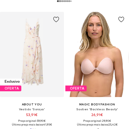
Exclusivo
OFERTA
OFERTA
ABOUT YOU
MAGIC BODYFASHION
Vestido 'Soraya'
Soutien 'Backless Beauty'
53,91€
26,91€
Preço original: 59,90€
Preço original: 29,90€
Último preço mais baixo:
41,93€
Último preço mais baixo:
25,42€