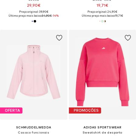
29,90€
19,71€
Preço original: 39,90€
Preço original: 24,90€
Último preço mais baixo:
34,90€
-14%
Último preço mais baixo:
19,71€
OFERTA
PROMOÇÕES
SCHMUDDELWEDDA
ADIDAS SPORTSWEAR
Casaco funcionais
Sweatshirt de desporto