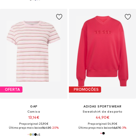
OFERTA
PROMOÇÕES
GAP
ADIDAS SPORTSWEAR
Camisa
Sweatshirt de desporto
13,14€
44,90€
Preço original: 25,90€
Preço original: 54,90€
Último preço mais baixo:
16,43€
-20%
Último preço mais baixo:
46,67€
-3%
+
5