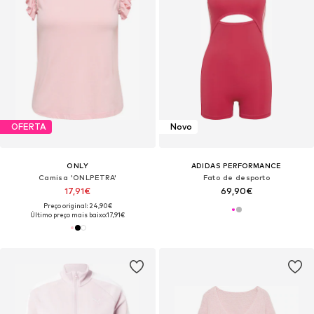
OFERTA
Novo
ONLY
ADIDAS PERFORMANCE
Camisa 'ONLPETRA'
Fato de desporto
17,91€
69,90€
Preço original: 24,90€
Último preço mais baixo:
17,91€