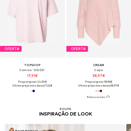
OFERTA
OFERTA
TOPSHOP
CREAM
Camisa 'DIDDE'
Capa
17,91€
38,97€
Preço original: 24,90€
Preço original: 59,95€
Último preço mais baixo:
17,52€
Último preço mais baixo:
38,97€
ROUPA
INSPIRAÇÃO DE LOOK
Sarah Harrison