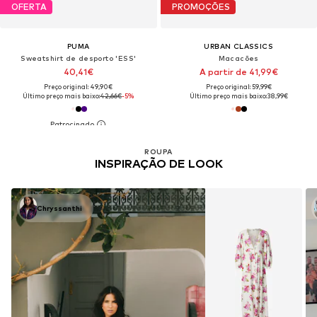
OFERTA
PROMOÇÕES
PUMA
URBAN CLASSICS
Sweatshirt de desporto 'ESS'
Macacões
40,41€
A partir de 41,99€
Preço original: 49,90€
Preço original: 59,99€
Último preço mais baixo:
42,66€
-5%
Último preço mais baixo:
38,99€
ROUPA
INSPIRAÇÃO DE LOOK
Chryssanthi