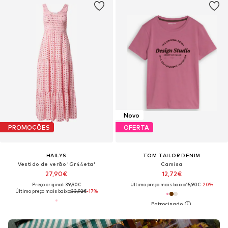
Novo
PROMOÇÕES
OFERTA
HAILYS
TOM TAILOR DENIM
Vestido de verão 'Gr44eta'
Camisa
27,90€
12,72€
Preço original: 39,90€
Último preço mais baixo:
15,90€
-20%
Último preço mais baixo:
33,92€
-17%