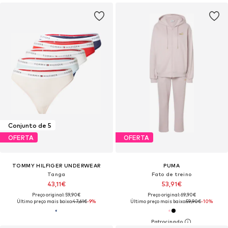
Conjunto de 5
OFERTA
OFERTA
TOMMY HILFIGER UNDERWEAR
PUMA
Tanga
Fato de treino
43,11€
53,91€
Preço original: 59,90€
Preço original: 69,90€
Último preço mais baixo:
47,61€
-9%
Último preço mais baixo:
59,90€
-10%