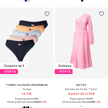
Conjunto de 5
Exclusivo
OFERTA
OFERTA
TOMMY HILFIGER UNDERWEAR
EDITED
Tanga
Vestido de festa 'Tania'
44,91€
A partir de 21,96€
Preço original: 64,90€
Preço original: 79,90€
Último preço mais baixo:
49,90€
-10%
Último preço mais baixo:
27,96€
-21%
+
1