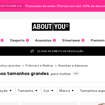
Promoções de verão: Ofertas com até -60% de desco
02
D
17
H
53
M
38
S
ABOUT
YOU
Desporto
Acessórios
Streetwear
Premium
30 DIAS DE DIREITO DE DEVOLUÇÃO
nhos grandes
Pullovers e Malhas
Ponchos e Kimonos
nos tamanhos grandes
para mulher
141
oção
Tamanho
Cor
Marca
Tamanhos espe