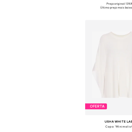
Preço original: 139,
Tamanhos disponíveis: XS-S
Último preço mais baixo
Adicionar ao c
OFERTA
USHA WHITE LA
Capa 'Minimalist