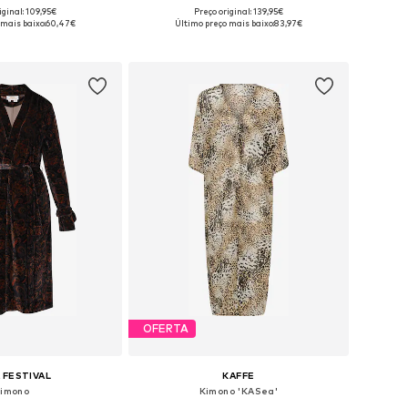
iginal: 109,95€
Preço original: 139,95€
níveis: S, M, L, XL
Tamanhos disponíveis: XS-S, M-L, XL-XXL
 mais baixo:
60,47€
Último preço mais baixo:
83,97€
ar ao cesto
Adicionar ao cesto
OFERTA
 FESTIVAL
KAFFE
imono
Kimono 'KASea'