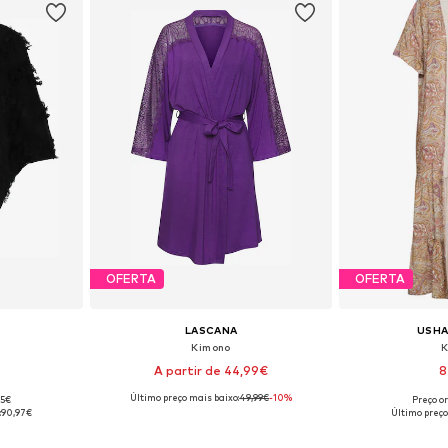
OFERTA
OFERTA
LASCANA
USHA
Kimono
K
A partir de 44,99€
8
Último preço mais baixo:
49,99€
-10%
95€
Preço or
, M-L, XL-XXL
Disponível em vários tamanhos
Tamanhos disponí
:
90,97€
Último preço
esto
Adicionar ao cesto
Adicion