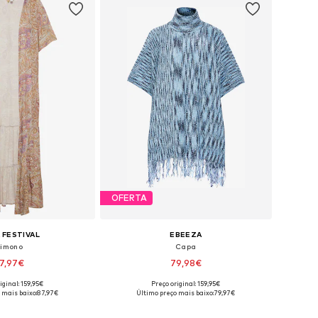
OFERTA
 FESTIVAL
EBEEZA
imono
Capa
7,97€
79,98€
iginal: 159,95€
Preço original: 159,95€
veis: S, M, L, XL, XXL
Tamanhos disponíveis: XS-S, M-L, XL-XXL
 mais baixo:
87,97€
Último preço mais baixo:
79,97€
ar ao cesto
Adicionar ao cesto