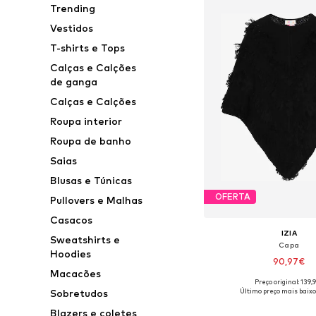
Trending
Vestidos
T-shirts e Tops
Calças e Calções
de ganga
Calças e Calções
Roupa interior
Roupa de banho
Saias
Blusas e Túnicas
OFERTA
Pullovers e Malhas
Casacos
IZIA
Sweatshirts e
Capa
Hoodies
90,97€
Macacões
Preço original: 139,
Tamanhos disponíveis: XS-S
Último preço mais baixo
Sobretudos
Adicionar ao c
Blazers e coletes