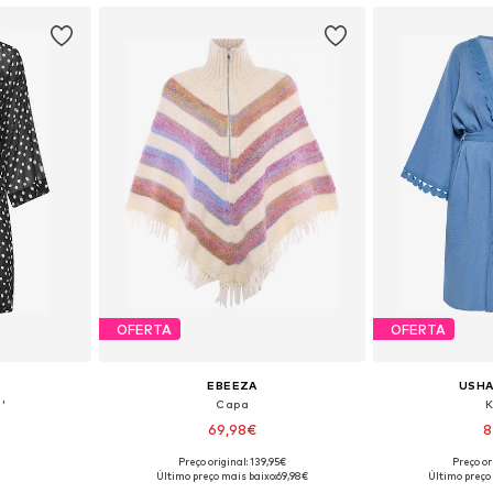
OFERTA
OFERTA
EBEEZA
USHA
'
Capa
K
69,98€
8
Preço original: 139,95€
Preço or
, S, M, XL
Tamanhos disponíveis: XS-S, M-L, XL-XXL
Tamanhos disponí
Último preço mais baixo:
69,98€
Último preço