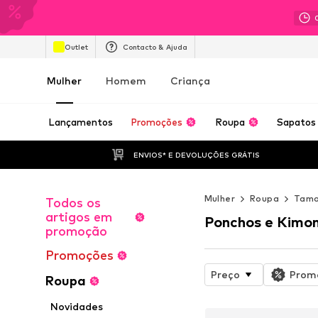
Outlet
Contacto & Ajuda
Mulher
Homem
Criança
Lançamentos
Promoções
Roupa
Sapatos
ENVIOS* E DEVOLUÇÕES GRÁTIS
Mulher
Roupa
Tama
Todos os
artigos em
Ponchos e Kimo
promoção
Promoções
Preço
Prom
Roupa
Novidades