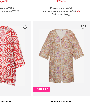
9,47€
39,96€
iginal: 89,95€
Preço original: 49,95€
veis: S, M, L, XL, XXL
Disponível em vários tamanhos
 mais baixo:
49,47€
Último preço mais baixo:
42,46€
-5%
ar ao cesto
Adicionar ao cesto
OFERTA
 FESTIVAL
USHA FESTIVAL