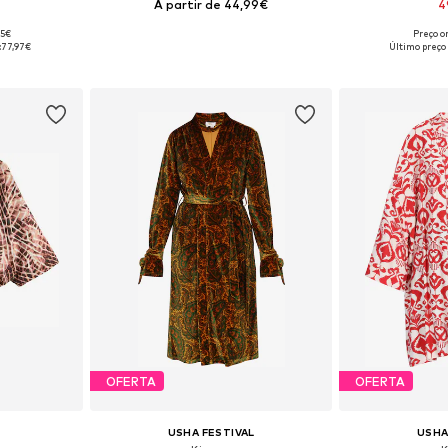
A partir de 44,99€
4
95€
Preço or
, M-L, XL-XXL
Tamanhos disponíveis: XXS-XS, S-M, L-XL
Tamanhos disponí
:
77,97€
Último preço
esto
Adicionar ao cesto
Adicion
OFERTA
OFERTA
USHA FESTIVAL
USHA