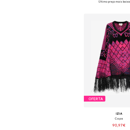
Último preço mais baixo:
Adicionar ao c
OFERTA
IZIA
Capa
90,97€