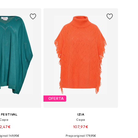
ar ao cesto
Adicionar ao cesto
OFERTA
 FESTIVAL
IZIA
Capa
Capa
2,47€
107,97€
iginal: 149,95€
Preço original: 179,95€
eis: XS-S, M-L, XL-XXL
Tamanhos disponíveis: XS-S, M-L, XL-XXL