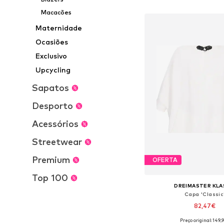
Adicionar ao c
Macacões
Maternidade
Ocasiões
Exclusivo
Upcycling
Sapatos
Desporto
Acessórios
Streetwear
Premium
OFERTA
Top 100
DREIMASTER KLA
Capa 'Classic
82,47€
Preço original: 149,
Tamanhos disponíveis: XS-S