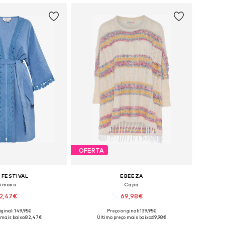
OFERTA
 FESTIVAL
EBEEZA
imono
Capa
2,47€
69,98€
iginal: 149,95€
Preço original: 139,95€
veis: S, M, L, XL, XXL
Tamanhos disponíveis: XS-S, M-L, XL-XXL
 mais baixo:
82,47€
Último preço mais baixo:
69,98€