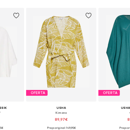
esto
Adicionar ao cesto
Adicion
OFERTA
OFERTA
SSIK
USHA
USHA
'
Kimono
89,97€
8
95€
Preço original: 149,95€
Preço or
, M-L, XL-XXL
Tamanhos disponíveis: S, M, L, XL, XXL
Tamanhos disponív