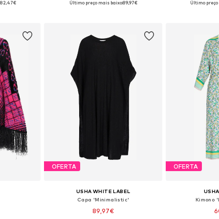
82,47€
Último preço mais baixo:
89,97€
Último preço
esto
Adicionar ao cesto
Adicion
OFERTA
OFERTA
USHA WHITE LABEL
USHA
Capa 'Minimalistic'
Kimono '
89,97€
6