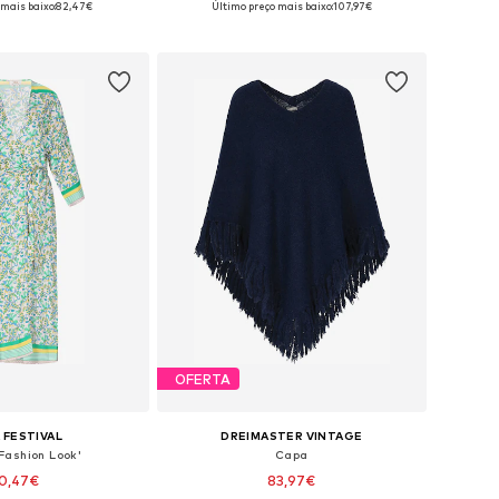
 mais baixo:
82,47€
Último preço mais baixo:
107,97€
ar ao cesto
Adicionar ao cesto
OFERTA
 FESTIVAL
DREIMASTER VINTAGE
Fashion Look'
Capa
0,47€
83,97€