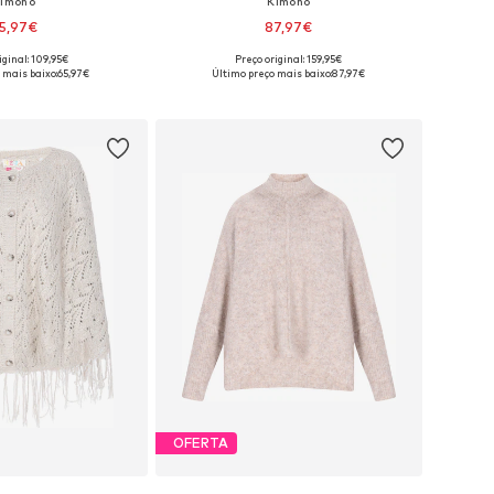
imono
Kimono
5,97€
87,97€
iginal: 109,95€
Preço original: 159,95€
veis: S, M, L, XL, XXL
Tamanhos disponíveis: M, L, XL, XXL
 mais baixo:
65,97€
Último preço mais baixo:
87,97€
ar ao cesto
Adicionar ao cesto
OFERTA