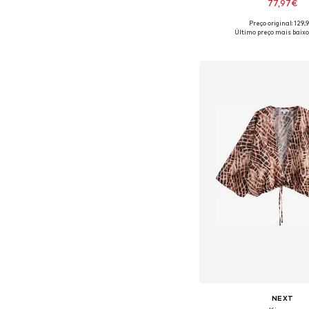
77,97€
Preço original: 129,
Tamanhos disponíveis: XS-S
Último preço mais baixo
Adicionar ao c
NEXT