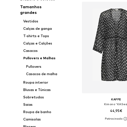
Tamanhos
grandes
Vestidos
Calças de ganga
T-shirts e Tops
Calças e Calções
Casacos
Pullovers e Malhas
Pullovers
Casacos de malha
Roupa interior
Blusas e Túnicas
Sobretudos
KAFFE
Saias
Kimono 'KASea
44,95€
Roupa de banho
Camisolas
Tamanhos disponíveis: XS
Blazers