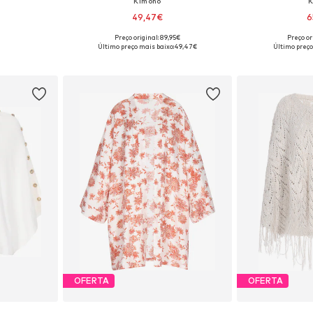
Kimono
K
49,47€
6
Preço original: 89,95€
Preço or
S-M, L-XL
Tamanhos disponíveis: S, M, L, XL, XXL
Tamanhos disponí
Último preço mais baixo:
49,47€
Último preço
esto
Adicionar ao cesto
Adicion
OFERTA
OFERTA