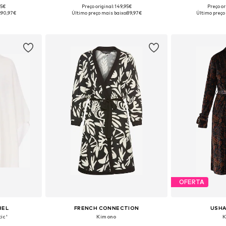
95€
Preço original: 149,95€
Preço or
, M-L, XL-XXL
Tamanhos disponíveis: XS-S, M-L, XL-XXL
Tamanhos dispo
:
90,97€
Último preço mais baixo:
89,97€
Último preço
esto
Adicionar ao cesto
Adicion
OFERTA
BEL
FRENCH CONNECTION
USHA
ic'
Kimono
K