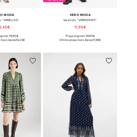
RO MODA
VERO MODA
o 'VMBLISS'
Vestido 'VMMENNY'
6,45€
11,96€
iginal: 39,90€
Preço original: 39,90€
oníveis: 36, 38, 40
Tamanhos disponíveis: 36, 38, 40
 mais baixo:
16,45€
Último preço mais baixo:
11,96€
ar ao cesto
Adicionar ao cesto