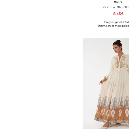
ONLY
Vestido 'ONLNO
13,45€
Preço original: 26,
Tamanhos disponíveis: 36, 3
Último preço mais baixo
Adicionar ao c