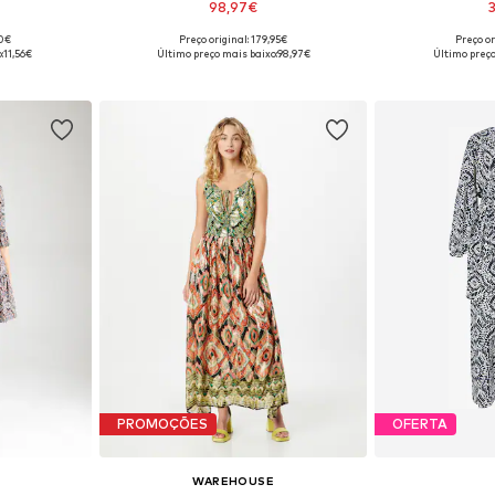
98,97€
90€
Preço original: 179,95€
Preço or
8, 40, 42, 44
Tamanhos disponíveis: 36, 38, 40, 42, 44
Tamanhos disponív
:
11,56€
Último preço mais baixo:
98,97€
Último preço
esto
Adicionar ao cesto
Adicion
PROMOÇÕES
OFERTA
WAREHOUSE