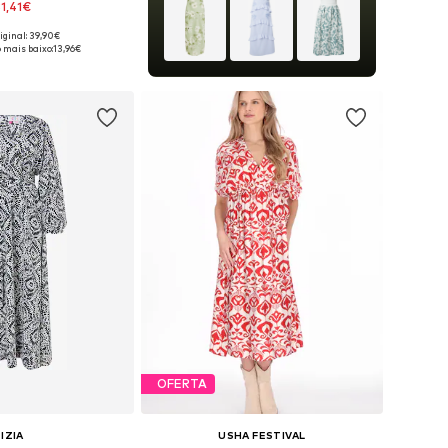
31,41€
iginal: 39,90€
eis: 36, 38, 40, 42, 44
 mais baixo:
13,96€
ar ao cesto
OFERTA
IZIA
USHA FESTIVAL