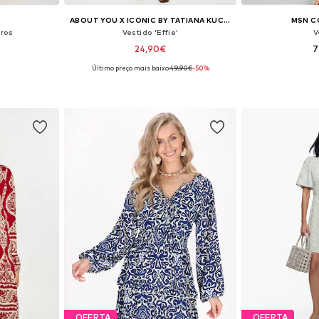
ABOUT YOU X ICONIC BY TATIANA KUCHAROVA
MSN C
iros
Vestido 'Effie'
V
24,90€
7
Último preço mais baixo:
49,90€
-50%
0, 42, 44, 46
Tamanhos disponíveis: 36, 38, 40, 42, 44, 46
Tamanhos dispon
esto
Adicionar ao cesto
Adicion
OFERTA
OFERTA