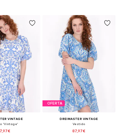
OFERTA
TER VINTAGE
DREIMASTER VINTAGE
o 'Vintage'
Vestido
7,97€
87,97€