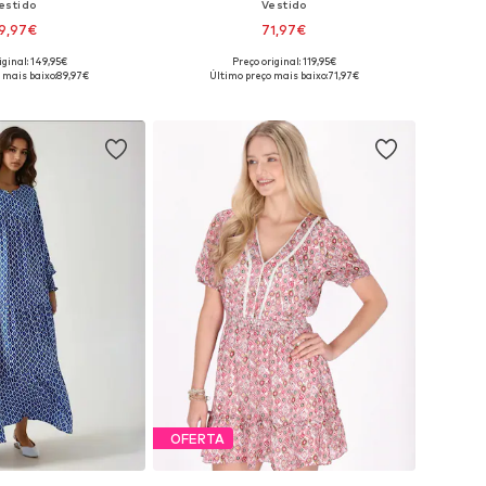
estido
Vestido
9,97€
71,97€
iginal: 149,95€
Preço original: 119,95€
íveis: 38, 40, 42, 44
Tamanhos disponíveis: 38, 40, 42, 44, 46
 mais baixo:
89,97€
Último preço mais baixo:
71,97€
ar ao cesto
Adicionar ao cesto
OFERTA