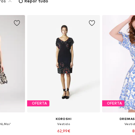
ros
Repor tudo
OFERTA
OFERTA
KOROSHI
DREIMAS
ONLMai'
Vestido
Vestid
62,99€
8