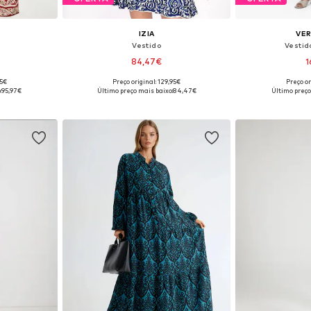
IZIA
VE
Vestido
Vestid
84,47€
1
95€
Preço original: 129,95€
Preço or
40, 42, 44
Tamanhos disponíveis: 40, 42, 44
Tamanhos disp
:
95,97€
Último preço mais baixo:
84,47€
Último preço
esto
Adicionar ao cesto
Adicion