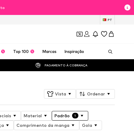
nto
PT
Top 100
Marcas
Inspiração
PAGAMENTO À COBRANÇA 
Vista
Ordenar
ciais
Material
Padrão
1
ça
Comprimento da manga
Gola