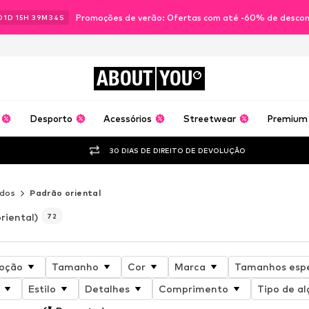
Promoções de verão: Ofertas com até -60% de desco
01
D
15
H
39
M
32
S
ABOUT
YOU
Desporto
Acessórios
Streetwear
Premium
30 DIAS DE DIREITO DE DEVOLUÇÃO
idos
Padrão oriental
riental)
72
oção
Tamanho
Cor
Marca
Tamanhos espe
Estilo
Detalhes
Comprimento
Tipo de al