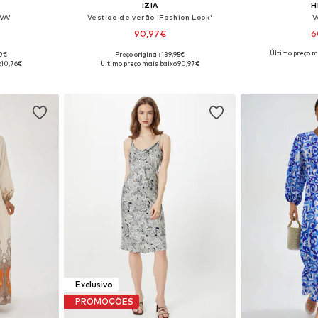
IZIA
H
VA'
Vestido de verão 'Fashion Look'
V
90,97€
6
Último preço m
90€
Preço original: 139,95€
8, 40, 42, 44
Tamanhos disponíveis: 36, 38, 40, 42, 44
Tamanhos dispon
:
10,76€
Último preço mais baixo:
90,97€
esto
Adicionar ao cesto
Adicion
Exclusivo
PROMOÇÕES