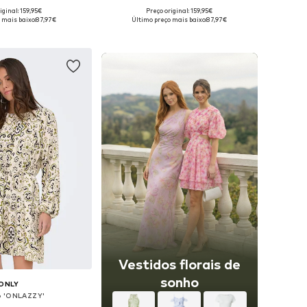
iginal: 159,95€
Preço original: 159,95€
eis: 36, 38, 40, 42, 44
Tamanhos disponíveis: 36, 38, 40, 42, 44
 mais baixo:
87,97€
Último preço mais baixo:
87,97€
ar ao cesto
Adicionar ao cesto
Vestidos florais de
sonho
ONLY
o 'ONLAZZY'