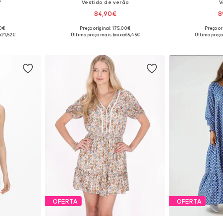
'
Vestido de verão
V
84,90€
8
90€
Preço original: 175,00€
Preço or
Tamanhos disponíveis: 36, 38, 40, 42, 44, 46
Tamanhos disponíveis: 36, 38, 40, 42, 44
Tamanhos dispon
:
21,52€
Último preço mais baixo:
65,45€
Último preço
esto
Adicionar ao cesto
Adicion
OFERTA
OFERTA