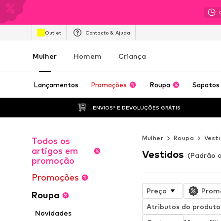
Outlet
Contacto & Ajuda
Mulher
Homem
Criança
Lançamentos
Promoções
Roupa
Sapatos
ENVIOS* E DEVOLUÇÕES GRÁTIS
Mulher
Roupa
Vest
Todos os
artigos em
Vestidos
(Padrão o
promoção
Promoções
Preço
Prom
Roupa
Atributos do produto
Novidades