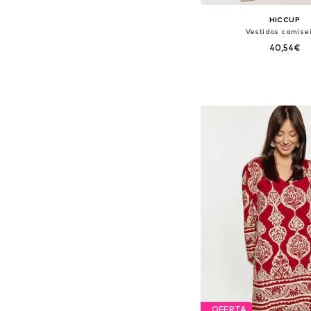
HICCUP
Vestidos camise
40,54€
Tamanhos disponíveis: 38, 4
Adicionar ao c
OFERTA