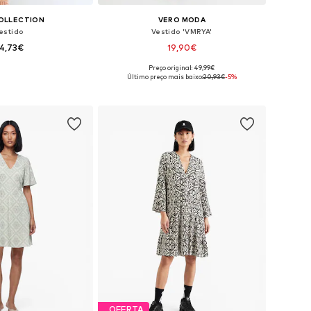
OLLECTION
VERO MODA
estido
Vestido 'VMRYA'
4,73€
19,90€
Preço original: 49,99€
íveis: 38, 40, 42, 44
Tamanhos disponíveis: 36, 38, 40, 42, 44
Último preço mais baixo:
20,93€
-5%
ar ao cesto
Adicionar ao cesto
OFERTA