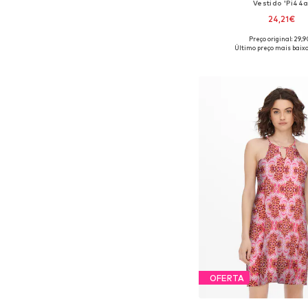
Vestido 'Pi44a
24,21€
Preço original: 29,
Último preço mais baixo
Adicionar ao c
OFERTA