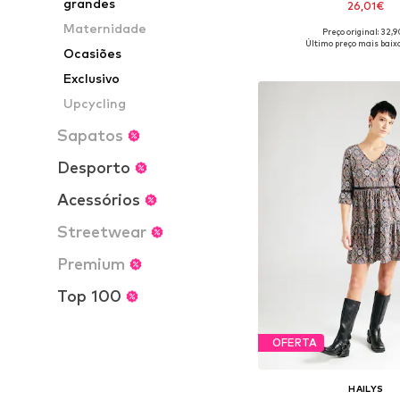
grandes
26,01€
Maternidade
Preço original: 32,
Tamanhos disponíveis: 36, 3
Último preço mais baixo
Ocasiões
Adicionar ao c
Exclusivo
Upcycling
Sapatos
Desporto
Acessórios
Streetwear
Premium
Top 100
OFERTA
HAILYS