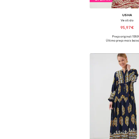
USHA
Vestido
95,97€
Preço original: 159,
Tamanhos disponíveis: 
Último preço mais baixo
Adicionar ao c