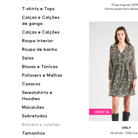
Preço original: 29,
Tamanhos disponíveis: 36, 3
T-shirts e Tops
Último preço mais baixo:
Adicionar ao c
Calças e Calções
de ganga
Calças e Calções
Roupa interior
Roupa de banho
Saias
Blusas e Túnicas
Pullovers e Malhas
Casacos
Sweatshirts e
Hoodies
Macacões
OFERTA
Sobretudos
Blazers e coletes
ONLY
Tamanhos
Vestido 'ONLCe