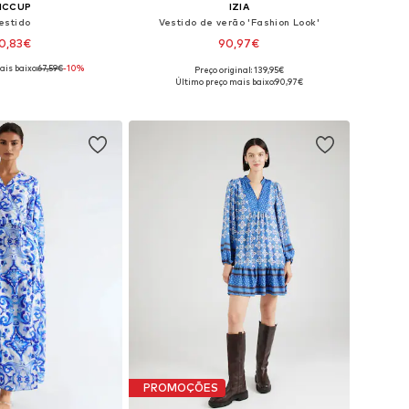
ICCUP
IZIA
estido
Vestido de verão 'Fashion Look'
0,83€
90,97€
ais baixo:
67,59€
-10%
Preço original: 139,95€
íveis: 36, 38, 40, 42
Tamanhos disponíveis: 36, 38, 40, 42, 44
Último preço mais baixo:
90,97€
ar ao cesto
Adicionar ao cesto
PROMOÇÕES