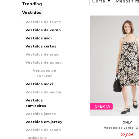
Corte
Menos filt
Trending
Vestidos
Vestidos de festa
Vestidos de verão
Vestidos midi
Vestidos curtos
Vestidos de praia
Vestidos de ganga
Vestidos de
cocktail
Vestidos maxi
Vestidos de malha
Vestidos
camiseiros
OFERTA
Vestidos justos
Vestidos em jersey
ONLY
Vestido de verão '
Vestidos de renda
22,02€
Jardineiras