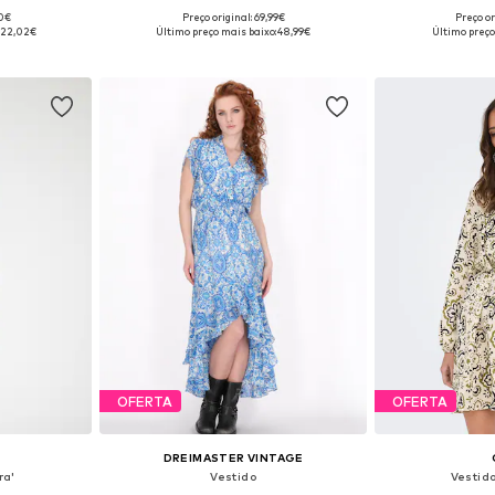
90€
Preço original: 69,99€
Preço or
8, 40, 42, 44
Tamanhos disponíveis: 36, 38, 40, 44
Tamanhos disponív
22,02€
Último preço mais baixo:
48,99€
Último preço
esto
Adicionar ao cesto
Adicion
OFERTA
OFERTA
DREIMASTER VINTAGE
ra'
Vestido
Vestid