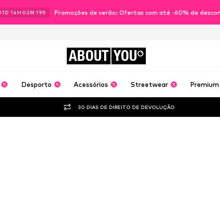
Promoções de verão: Ofertas com até -60% de desco
01
D
14
H
02
M
18
S
ABOUT
YOU
Desporto
Acessórios
Streetwear
Premium
30 DIAS DE DIREITO DE DEVOLUÇÃO
Looks de Anto