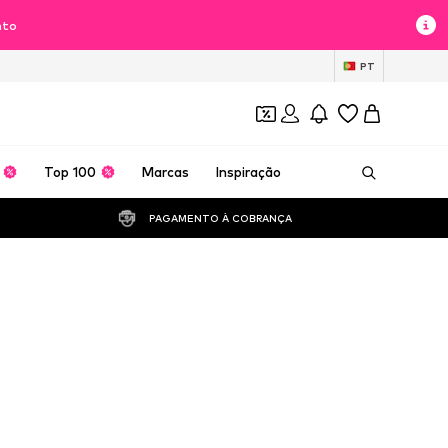
nto
PT
Top 100
Marcas
Inspiração
PAGAMENTO À COBRANÇA 
nio